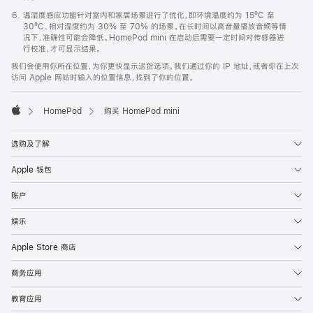
温湿度感应功能针对室内和家居场景进行了优化，即环境温度约为 15ºC 至
30ºC、相对湿度约为 30% 至 70% 的场景。在长时间以高音量播放音频等情
况下，准确性可能会降低。HomePod mini 在启动后需要一定时间对传感器进
行校准，才可显示结果。
我们会使用你所在位置，为你更快显示送货选项。我们通过你的 IP 地址，或者你在上次
访问 Apple 网站时输入的位置信息，找到了你的位置。
HomePod
购买 HomePod mini
Apple
选购及了解
Apple 钱包
账户
娱乐
Apple Store 商店
商务应用
教育应用