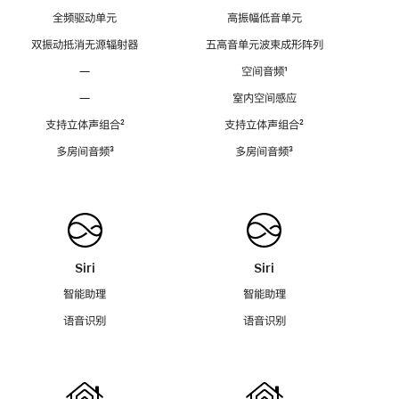
全频驱动单元
高振幅低音单元
双振动抵消无源辐射器
五高音单元波束成形阵列
—
空间音频
脚
¹
注
—
室内空间感应
支持立体声组合
脚
²
支持立体声组合
脚
²
注
注
多房间音频
脚
³
多房间音频
脚
³
注
注
Siri
Siri
智能助理
智能助理
语音识别
语音识别