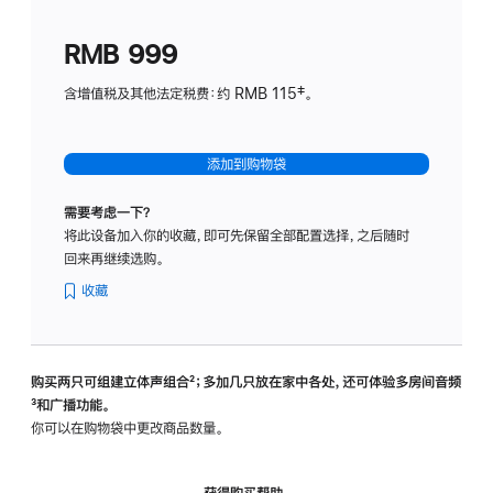
划
(适
RMB 999
用
于
含增值税及其他法定税费：约 RMB 115‡。
HomeP
mini)
添加到购物袋
需要考虑一下？
将此设备加入你的收藏，即可先保留全部配置选择，之后随时
回来再继续选购。
收藏
购买两只可组建立体声组合
脚
²；多加几只放在家中各处，还可体验多‍房‍间音频
脚
³和广播功能。
注
注
你可以在购物袋中更改商品数量。
获得购买帮助，