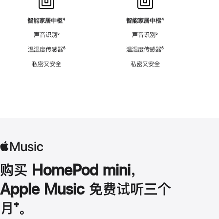
智能家居中枢
脚
⁴
智能家居中枢
脚
⁴
注
注
声音识别
脚
⁵
声音识别
脚
⁵
注
注
温湿度传感器
脚
⁶
温湿度传感器
脚
⁶
注
注
私密又安全
私密又安全
购买 HomePod mini，
Apple Music 免费试听三个
月
脚
⁺。