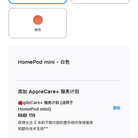
橙色
HomePod mini - 白色
添加 AppleCare+ 服务计划
AppleCare+ 服务计划 (适用于
AppleC
添加
HomePod mini)
服
RMB 119
务
获得长达 2 年的不限次数的意外损坏保修服务
和额外技术支持
脚
**
计
注