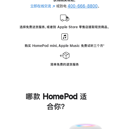
立即在线交流
(在
或致电
400-666-8800
。
新
窗
口
选择免费送货服务，或者到 Apple Store 零售店提取现货商品。
中
打
开)
购买 HomePod mini，Apple Music 免费试听三个月
脚
⁺
注
简单免费的退货服务
哪款 HomePod 适
合你？
进
一
步