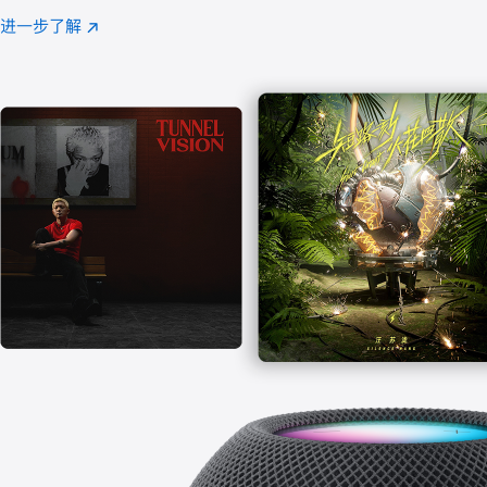
注
进一步了解
Apple
(在
Music
新
窗
口
中
打
开)