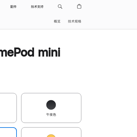
配件
技术支持
概览
技术规格
ePod mini
午夜色