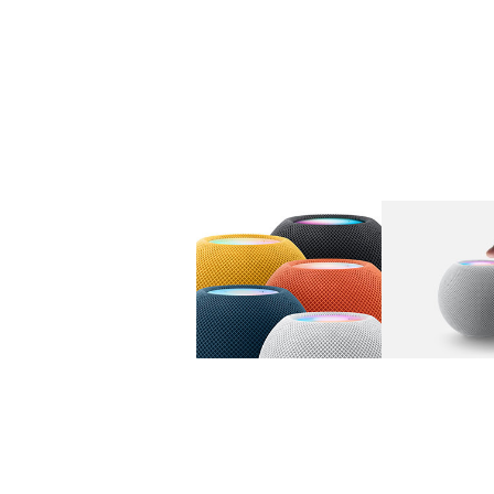
图库
图像
1