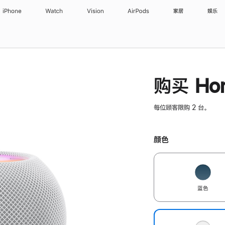
iPhone
Watch
Vision
AirPods
家居
娱乐
购买 Hom
每位顾客限购 2 台。
颜色
蓝色