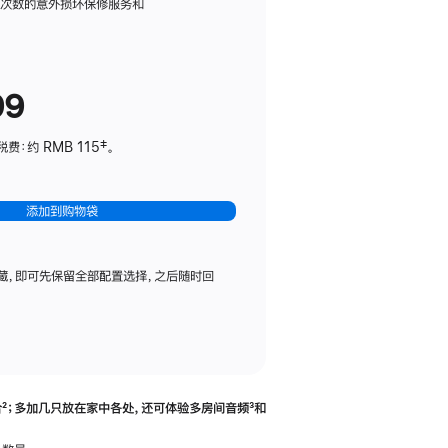
务
限次数的意外损坏保修服务和
计
划
(适
99
用
于
：约 RMB 115‡。
HomePod
mini)
添加到购物袋
藏，即可先保留全部配置选择，之后随时回
合
脚
²；多加几只放在家中各处，还可体验多‍房‍间音频
脚
³和
注
注