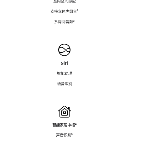
室内空间感应
支持立体声组合
脚
²
注
多房间音频
脚
³
注
Siri
智能助理
语音识别
智能家居中枢
脚
⁴
注
声音识别
脚
⁵