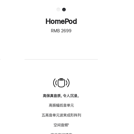
HomePod
RMB 2699
高保真音质，令人沉浸。
高振幅低音单元
五高音单元波束成形阵列
空间音频
脚
¹
注