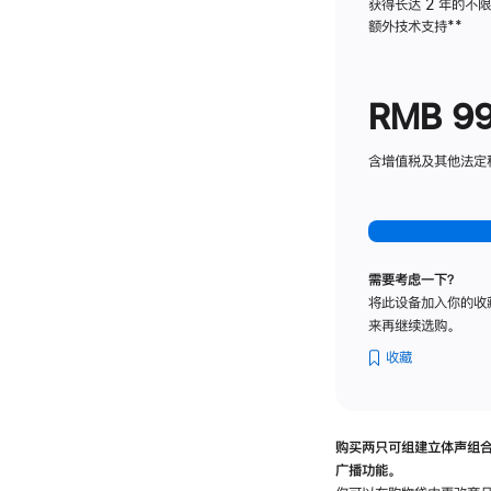
获得长达 2 年的不
额外技术支持
脚
**
注
RMB 9
含增值税及其他法定税费
需要考虑一下？
将此设备加入你的收
来再继续选购。
收藏
购买两只可组建立体声组
广播功能。