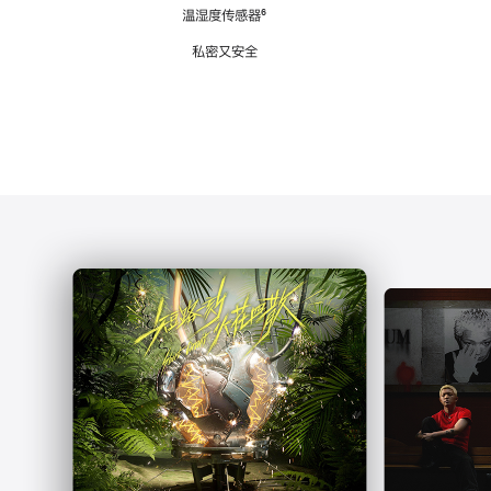
注
温湿度传感器
脚
⁶
注
私密又安全