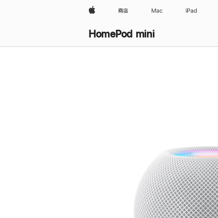
Apple
商店
Mac
iPad
HomePod mini
购
买
HomePod mini