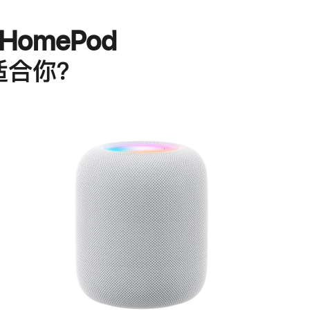
HomePod
适合你？
进
一
步
了
解
HomePod<