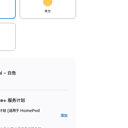
黄色
i - 白色
re+ 服务计划
务计划 (适用于 HomePod
AppleCare+
添加
服