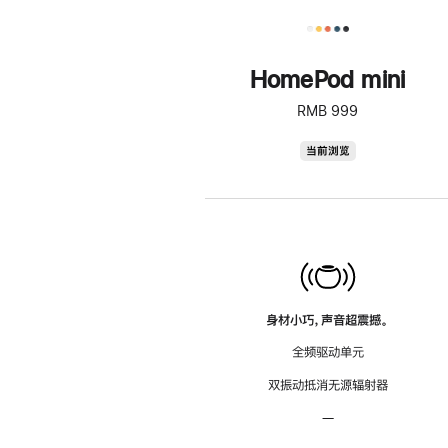
HomePod mini
RMB 999
HomePod
当前浏览
mini
身材小巧，声音超震撼。
全频驱动单元
双振动抵消无源辐射器
—