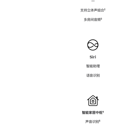
—
支持立体声组合
脚
²
注
多房间音频
脚
³
注
Siri
智能助理
语音识别
智能家居中枢
脚
⁴
注
声音识别
脚
⁵