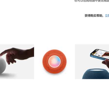
你可以在购物袋中更改商品
获得购买帮助，
立
图库
图像
2
图库
图像
3
图