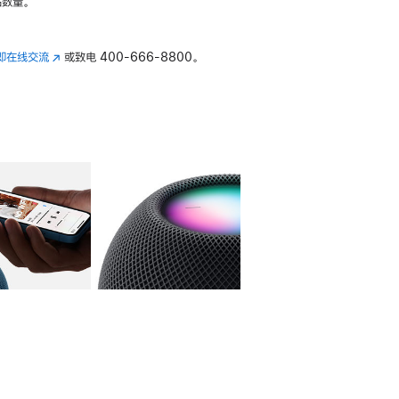
数量。
即在线交流
(在
或致电
400-666-8800。
新
窗
口
中
打
开)
库
图像
4
图库
图像
5