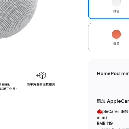
白色
橙色
HomePod min
 mini，
简单免费的退货服务
免费试听三个月
脚
⁺
注
添加 AppleCa
AppleCare+ 服
mini)
RMB 119