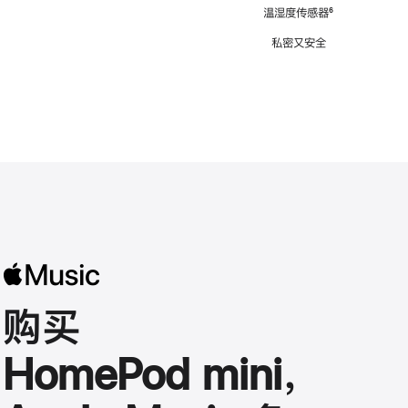
注
温湿度传感器
脚
⁶
注
私密又安全
购买
HomePod mini，