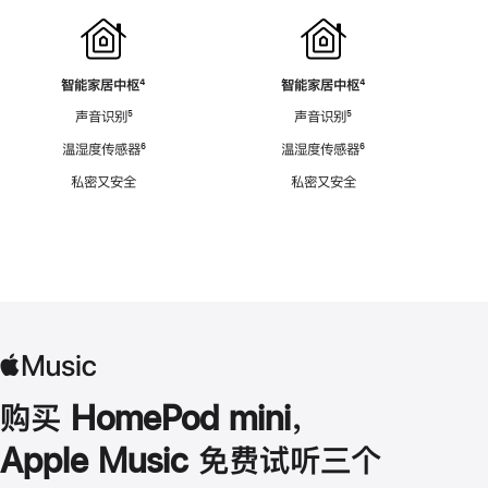
智能家居中枢
脚
⁴
智能家居中枢
脚
⁴
注
注
声音识别
脚
⁵
声音识别
脚
⁵
注
注
温湿度传感器
脚
⁶
温湿度传感器
脚
⁶
注
注
私密又安全
私密又安全
购买 HomePod mini，
Apple Music 免费试听三个