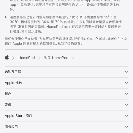
app 中单独提供。它要求所有连接家居配件的 Apple 设备均使用最新版本软
件。
温湿度感应功能针对室内和家居场景进行了优化，即环境温度约为 15ºC 至
30ºC、相对湿度约为 30% 至 70% 的场景。在长时间以高音量播放音频等情
况下，准确性可能会降低。HomePod mini 在启动后需要一定时间对传感器进
行校准，才可显示结果。
我们会使用你所在位置，为你更快显示送货选项。我们通过你的 IP 地址，或者你在上次
访问 Apple 网站时输入的位置信息，找到了你的位置。
HomePod
购买 HomePod mini
Apple
选购及了解
Apple 钱包
账户
娱乐
Apple Store 商店
商务应用