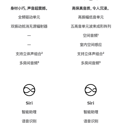
身材小巧，声音超震撼。
高保真音质，令人沉浸。
全频驱动单元
高振幅低音单元
双振动抵消无源辐射器
五高音单元波束成形阵列
—
空间音频
脚
¹
注
—
室内空间感应
支持立体声组合
脚
²
支持立体声组合
脚
²
注
注
多房间音频
脚
³
多房间音频
脚
³
注
注
Siri
Siri
智能助理
智能助理
语音识别
语音识别