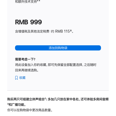
和额外技术支持
脚
**
计
注
划
(适
RMB 999
用
于
含增值税及其他法定税费：约 RMB 115‡。
HomeP
mini)
添加到购物袋
需要考虑一下？
将此设备加入你的收藏，即可先保留全部配置选择，之后随时
回来再继续选购。
收藏
购买两只可组建立体声组合
脚
²；多加几只放在家中各处，还可体验多‍房‍间音频
脚
³和广播功能。
注
注
你可以在购物袋中更改商品数量。