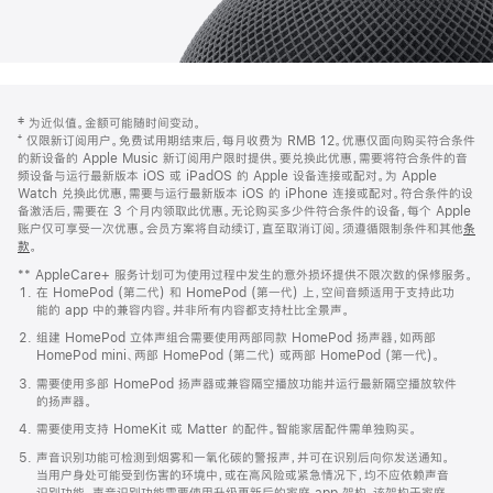
网
脚
‡ 为近似值。金额可能随时间变动。
注
页
⁺ 仅限新订阅用户。免费试用期结束后，每月收费为 RMB 12。优惠仅面向购买符合条件
页
的新设备的 Apple Music 新订阅用户限时提供。要兑换此优惠，需要将符合条件的音
频设备与运行最新版本 iOS 或 iPadOS 的 Apple 设备连接或配对。为 Apple
脚
Watch 兑换此优惠，需要与运行最新版本 iOS 的 iPhone 连接或配对。符合条件的设
备激活后，需要在 3 个月内领取此优惠。无论购买多少件符合条件的设备，每个 Apple
账户仅可享受一次优惠。会员方案将自动续订，直至取消订阅。须遵循限制条件和其他
条
款
。
(在
新
** AppleCare+ 服务计划可为使用过程中发生的意外损坏提供不限次数的保修服务。
窗
在 HomePod (第二代) 和 HomePod (第一代) 上，空间音频适用于支持此功
口
能的 app 中的兼容内容。并非所有内容都支持杜比全景声。
中
打
组建 HomePod 立体声组合需要使用两部同款 HomePod 扬声器，如两部
开)
HomePod mini、两部 HomePod (第二代) 或两部 HomePod (第一代)。
需要使用多部 HomePod 扬声器或兼容隔空播放功能并运行最新隔空播放软件
的扬声器。
需要使用支持 HomeKit 或 Matter 的配件。智能家居配件需单独购买。
声音识别功能可检测到烟雾和一氧化碳的警报声，并可在识别后向你发送通知。
当用户身处可能受到伤害的环境中，或在高风险或紧急情况下，均不应依赖声音
识别功能。声音识别功能需要使用升级更新后的家庭 app 架构，该架构于家庭