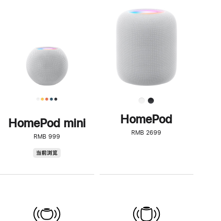
一
步
了
解
HomePod<
HomePod
HomePod mini
RMB 2699
RMB 999
HomePod
当前浏览
mini