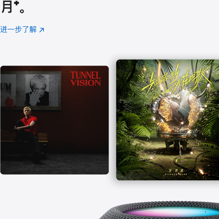
月
脚
⁺。
注
进一步了解
Apple
(在
Music
新
窗
口
中
打
开)