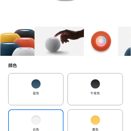
图库
图像
1
图库
图像
2
图库
图像
3
颜色
蓝色
午夜色
白色
黄色