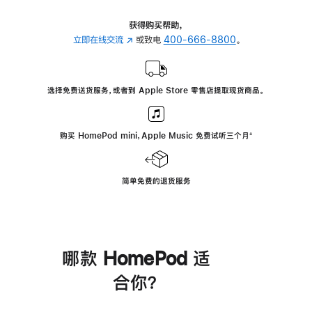
获得购买帮助，
立即在线交流
(在
或致电
400-666-8800
。
新
窗
口
选择免费送货服务，或者到 Apple Store 零售店提取现货商品。
中
打
开)
购买 HomePod mini，Apple Music 免费试听三个月
脚
⁺
注
简单免费的退货服务
哪款 HomePod 适
合你？
进