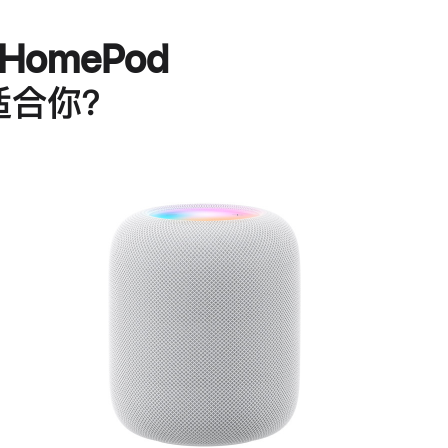
HomePod
适合你？
进
一
步
了
解
HomePod<