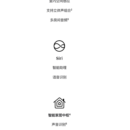
室内空间感应
支持立体声组合
脚
²
注
多房间音频
脚
³
注
Siri
智能助理
语音识别
智能家居中枢
脚
⁴
注
声音识别
脚
⁵