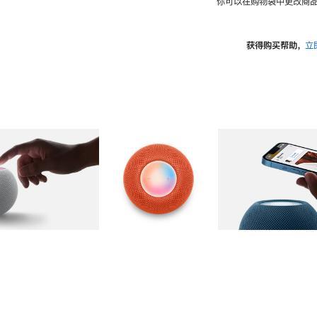
你可以在购物袋中更改商品
获得购买帮助，
立
图库
图像
2
图库
图像
3
图