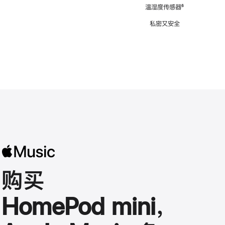
注
温湿度传感器
脚
⁶
注
私密又安全
购买
HomePod mini，