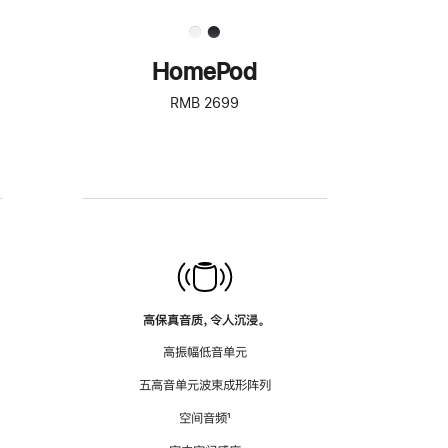
HomePod
RMB 2699
高保真音质，令人沉浸。
高振幅低音单元
五高音单元波束成形阵列
空间音频
脚
¹
注