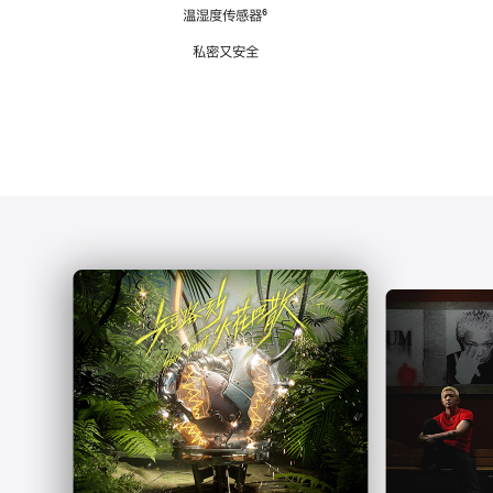
注
温湿度传感器
脚
⁶
注
私密又安全