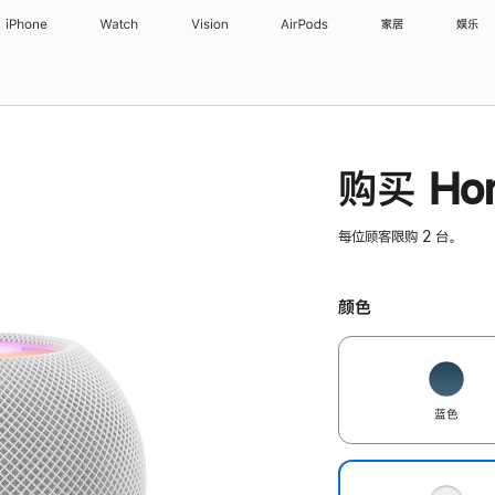
iPhone
Watch
Vision
AirPods
家居
娱乐
购买 Hom
每位顾客限购 2 台。
颜色
蓝色