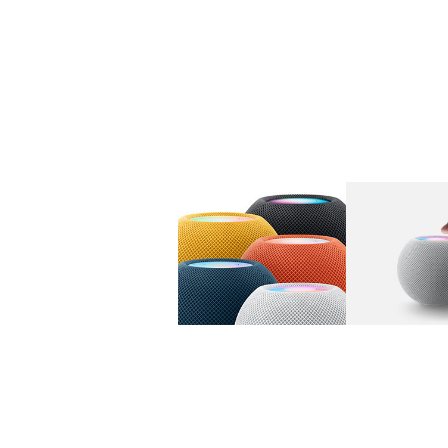
图库
图像
1