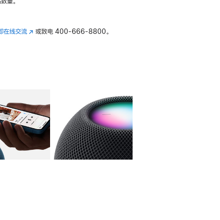
数量。
即在线交流
(在
或致电
400-666-8800。
新
窗
口
中
打
开)
库
图像
4
图库
图像
5