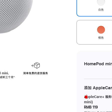
白色
橙色
HomePod min
 mini，
简单免费的退货服务
免费试听三个月
脚
⁺
注
添加 AppleCa
AppleCare+ 服
mini)
RMB 119