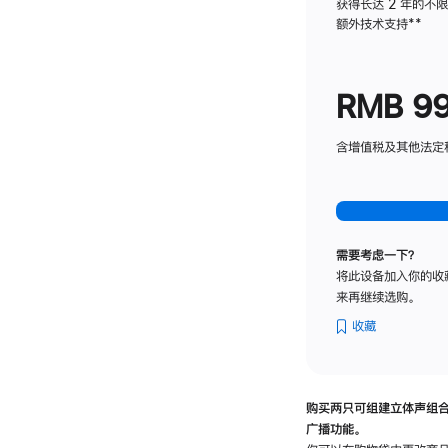
获得长达 2 年的不
额外技术支持
脚
**
注
RMB 9
含增值税及其他法定税费
需要考虑一下？
将此设备加入你的收
来再继续选购。
收藏
购买两只可组建立体声组
广播功能。