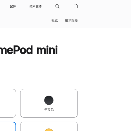
配件
技术支持
概览
技术规格
ePod mini
午夜色