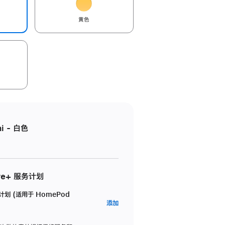
黄色
i - 白色
re+ 服务计划
务计划 (适用于 HomePod
AppleCare+
添加
服