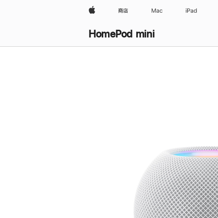
Apple
商店
Mac
iPad
HomePod mini
购
买
HomePod mini