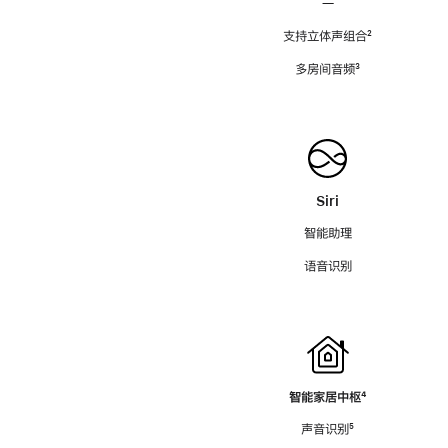
—
支持立体声组合
脚
²
注
多房间音频
脚
³
注
Siri
智能助理
语音识别
智能家居中枢
脚
⁴
注
声音识别
脚
⁵