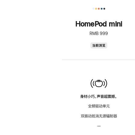
HomePod mini
RMB 999
HomePod
当前浏览
mini
身材小巧，声音超震撼。
全频驱动单元
双振动抵消无源辐射器
—