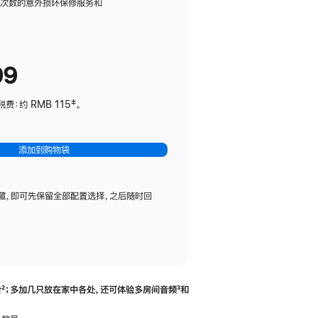
务
限次数的意外损坏保修服务和
计
划
(适
99
用
于
：约 RMB 115‡。
HomePod
mini)
添加到购物袋
藏，即可先保留全部配置选择，之后随时回
合
脚
²；多加几只放在家中各处，还可体验多‍房‍间音频
脚
³和
注
注