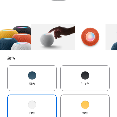
图库
图像
1
图库
图像
2
图库
图像
3
颜色
蓝色
午夜色
白色
黄色