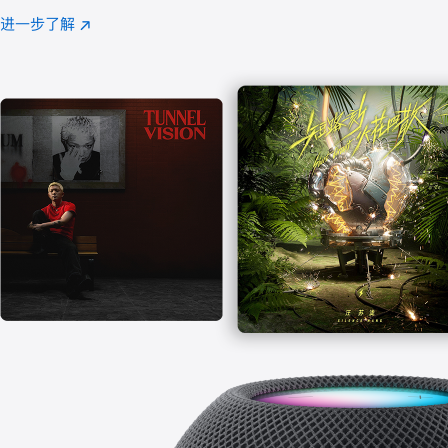
注
进一步了解
Apple
(在
Music
新
窗
口
中
打
开)