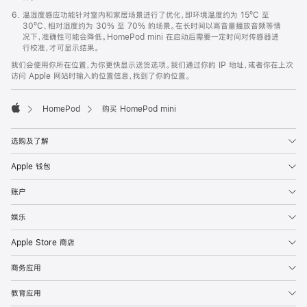
温湿度感应功能针对室内和家居场景进行了优化，即环境温度约为 15ºC 至
30ºC、相对湿度约为 30% 至 70% 的场景。在长时间以高音量播放音频等情
况下，准确性可能会降低。HomePod mini 在启动后需要一定时间对传感器进
行校准，才可显示结果。
我们会使用你所在位置，为你更快显示送货选项。我们通过你的 IP 地址，或者你在上次
访问 Apple 网站时输入的位置信息，找到了你的位置。
HomePod
购买 HomePod mini
Apple
选购及了解
Apple 钱包
账户
娱乐
Apple Store 商店
商务应用
教育应用