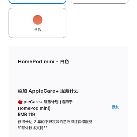
橙色
HomePod mini - 白色
添加 AppleCare+ 服务计划
AppleCare+ 服务计划 (适用于
AppleC
添加
HomePod mini)
服
RMB 119
务
获得长达 2 年的不限次数的意外损坏保修服务
和额外技术支持
脚
**
计
注