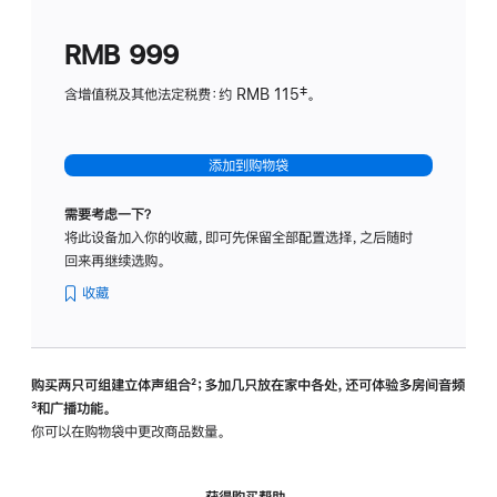
划
(适
RMB 999
用
于
含增值税及其他法定税费：约 RMB 115‡。
HomeP
mini)
添加到购物袋
需要考虑一下？
将此设备加入你的收藏，即可先保留全部配置选择，之后随时
回来再继续选购。
收藏
购买两只可组建立体声组合
脚
²；多加几只放在家中各处，还可体验多‍房‍间音频
脚
³和广播功能。
注
注
你可以在购物袋中更改商品数量。
获得购买帮助，