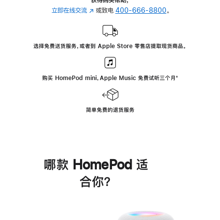
立即在线交流
(在
或致电
400-666-8800
。
新
窗
口
选择免费送货服务，或者到 Apple Store 零售店提取现货商品。
中
打
开)
购买 HomePod mini，Apple Music 免费试听三个月
脚
⁺
注
简单免费的退货服务
哪款 HomePod 适
合你？
进
一
步