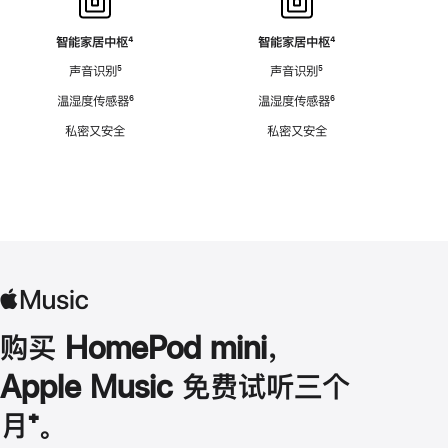
智能家居中枢
脚
⁴
智能家居中枢
脚
⁴
注
注
声音识别
脚
⁵
声音识别
脚
⁵
注
注
温湿度传感器
脚
⁶
温湿度传感器
脚
⁶
注
注
私密又安全
私密又安全
购买 HomePod mini，
Apple Music 免费试听三个
月
脚
⁺。