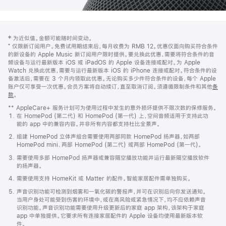
网
脚
‡ 为近似值。金额可能随时间变动。
注
页
⁺ 仅限新订阅用户。免费试用期结束后，每月收费为 RMB 12。优惠仅面向购买符合条件
页
的新设备的 Apple Music 新订阅用户限时提供。要兑换此优惠，需要将符合条件的音
频设备与运行最新版本 iOS 或 iPadOS 的 Apple 设备连接或配对。为 Apple
脚
Watch 兑换此优惠，需要与运行最新版本 iOS 的 iPhone 连接或配对。符合条件的设
备激活后，需要在 3 个月内领取此优惠。无论购买多少件符合条件的设备，每个 Apple
账户仅可享受一次优惠。会员方案将自动续订，直至取消订阅。须遵循限制条件和其他
条
款
。
(在
新
** AppleCare+ 服务计划可为使用过程中发生的意外损坏提供不限次数的保修服务。
窗
在 HomePod (第二代) 和 HomePod (第一代) 上，空间音频适用于支持此功
口
能的 app 中的兼容内容。并非所有内容都支持杜比全景声。
中
打
组建 HomePod 立体声组合需要使用两部同款 HomePod 扬声器，如两部
开)
HomePod mini、两部 HomePod (第二代) 或两部 HomePod (第一代)。
需要使用多部 HomePod 扬声器或兼容隔空播放功能并运行最新隔空播放软件
的扬声器。
需要使用支持 HomeKit 或 Matter 的配件。智能家居配件需单独购买。
声音识别功能可检测到烟雾和一氧化碳的警报声，并可在识别后向你发送通知。
当用户身处可能受到伤害的环境中，或在高风险或紧急情况下，均不应依赖声音
识别功能。声音识别功能需要使用升级更新后的家庭 app 架构，该架构于家庭
app 中单独提供。它要求所有连接家居配件的 Apple 设备均使用最新版本软
件。