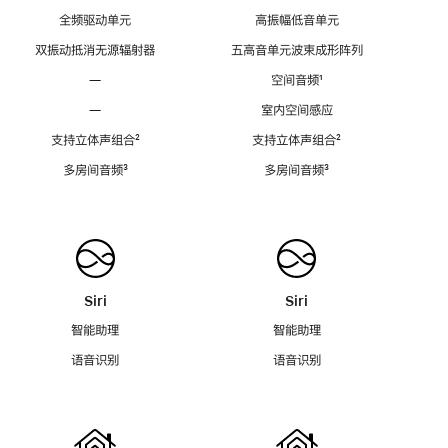
全频驱动单元
高振幅低音单元
双振动抵消无源辐射器
五高音单元波束成形阵列
—
空间音频
脚
¹
注
—
室内空间感应
支持立体声组合
脚
²
支持立体声组合
脚
²
注
注
多房间音频
脚
³
多房间音频
脚
³
注
注
Siri
Siri
智能助理
智能助理
语音识别
语音识别