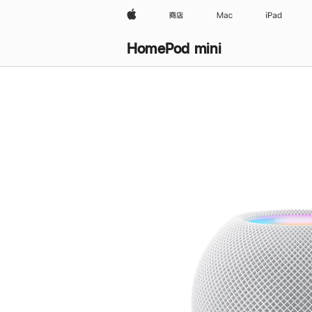
Apple
商店
Mac
iPad
HomePod mini
购
买
HomePod mini