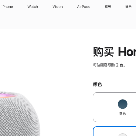
iPhone
Watch
Vision
AirPods
家居
娱乐
购买 Hom
每位顾客限购 2 台。
颜色
蓝色