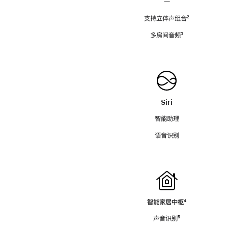
—
支持立体声组合
脚
²
注
多房间音频
脚
³
注
Siri
智能助理
语音识别
智能家居中枢
脚
⁴
注
声音识别
脚
⁵