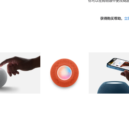
你可以在购物袋中更改商品
获得购买帮助，
立
图库
图像
2
图库
图像
3
图