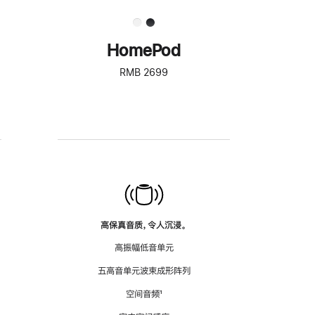
HomePod
RMB 2699
高保真音质，令人沉浸。
高振幅低音单元
五高音单元波束成形阵列
空间音频
脚
¹
注