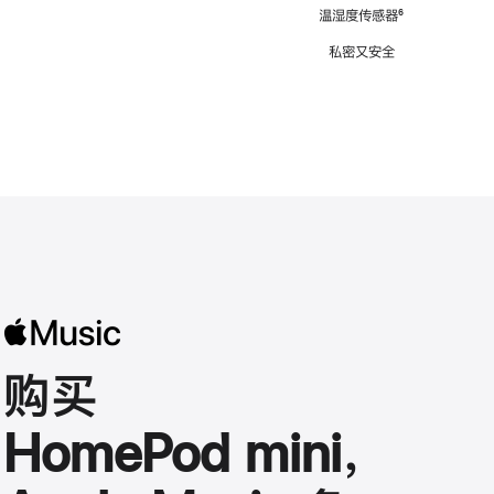
注
温湿度传感器
脚
⁶
注
私密又安全
购买
HomePod mini，