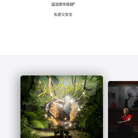
注
温湿度传感器
脚
⁶
注
私密又安全