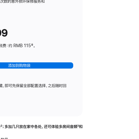
务
限次数的意外损坏保修服务和
计
划
(适
99
用
于
：约 RMB 115‡。
HomePod
mini)
添加到购物袋
藏，即可先保留全部配置选择，之后随时回
合
脚
²；多加几只放在家中各处，还可体验多‍房‍间音频
脚
³和
注
注