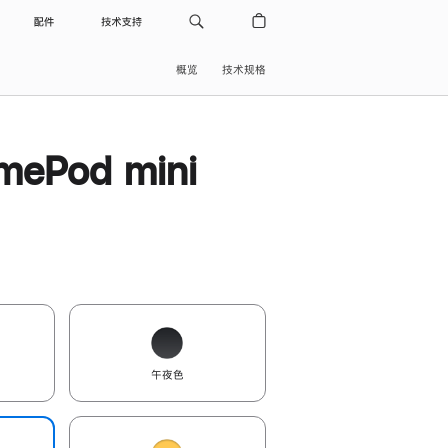
配件
技术支持
概览
技术规格
ePod mini
午夜色