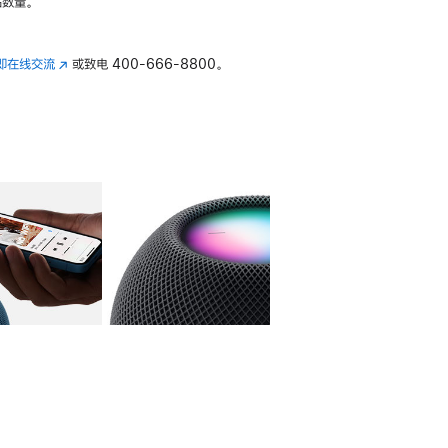
数量。
即在线交流
(在
或致电
400-666-8800。
新
窗
口
中
打
开)
库
图像
4
图库
图像
5