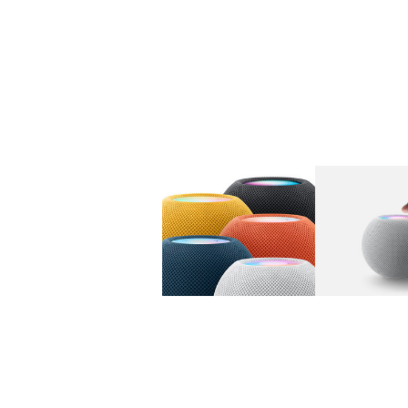
图库
图像
1