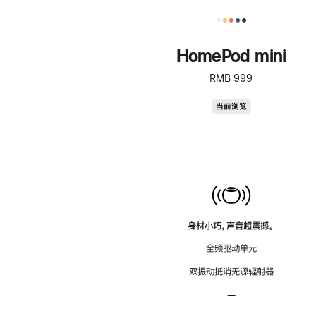
HomePod mini
RMB 999
HomePod
当前浏览
mini
身材小巧，声音超震撼。
全频驱动单元
双振动抵消无源辐射器
—