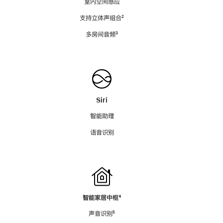
室内空间感应
支持立体声组合
脚
²
注
多房间音频
脚
³
注
Siri
智能助理
语音识别
智能家居中枢
脚
⁴
注
声音识别
脚
⁵