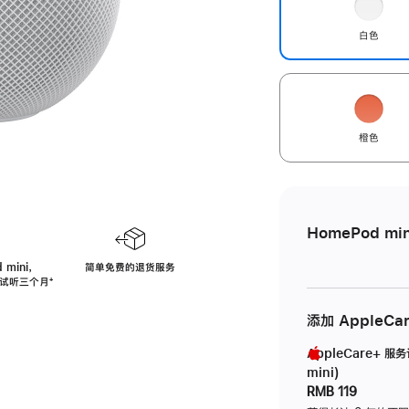
白色
橙色
HomePod min
 mini，
简单免费的退货服务
免费试听三个月
脚
⁺
注
添加 AppleCa
AppleCare+ 服
mini)
RMB 119