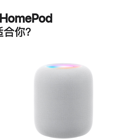
HomePod
适合你？
进
一
步
了
解
HomePod<