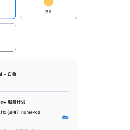
黄色
i - 白色
re+ 服务计划
务计划 (适用于 HomePod
AppleCare+
添加
服