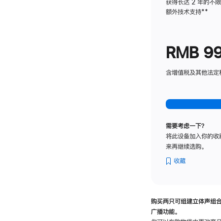
获得长达 2 年的不
额外技术支持
脚
**
注
RMB 9
含增值税及其他法定税费
需要考虑一下？
将此设备加入你的收
来再继续选购。
收藏
购买两只可组建立体声组
广播功能。