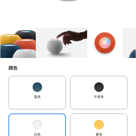
图库
图像
1
图库
图像
2
图库
图像
3
颜色
蓝色
午夜色
白色
黄色