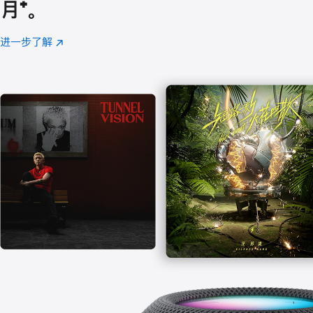
月
脚
⁺。
注
进一步了解
Apple
(在
Music
新
窗
口
中
打
开)