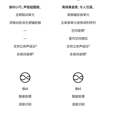
身材小巧，声音超震撼。
高保真音质，令人沉浸。
全频驱动单元
高振幅低音单元
双振动抵消无源辐射器
五高音单元波束成形阵列
—
空间音频
脚
¹
注
—
室内空间感应
支持立体声组合
脚
²
支持立体声组合
脚
²
注
注
多房间音频
脚
³
多房间音频
脚
³
注
注
Siri
Siri
智能助理
智能助理
语音识别
语音识别