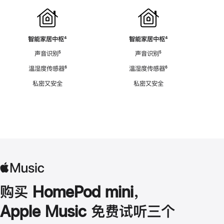
智能家居中枢
脚
⁴
智能家居中枢
脚
⁴
注
注
声音识别
脚
⁵
声音识别
脚
⁵
注
注
温湿度传感器
脚
⁶
温湿度传感器
脚
⁶
注
注
私密又安全
私密又安全
购买 HomePod mini，
Apple Music 免费试听三个