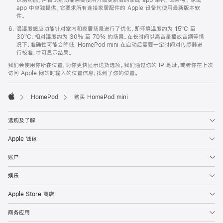
app 中单独提供。它要求所有连接家居配件的 Apple 设备均使用最新版本软
件。
温湿度感应功能针对室内和家居场景进行了优化，即环境温度约为 15ºC 至
30ºC、相对湿度约为 30% 至 70% 的场景。在长时间以高音量播放音频等情
况下，准确性可能会降低。HomePod mini 在启动后需要一定时间对传感器进
行校准，才可显示结果。
我们会使用你所在位置，为你更快显示送货选项。我们通过你的 IP 地址，或者你在上次
访问 Apple 网站时输入的位置信息，找到了你的位置。
HomePod
购买 HomePod mini
Apple
选购及了解
Apple 钱包
账户
娱乐
Apple Store 商店
商务应用