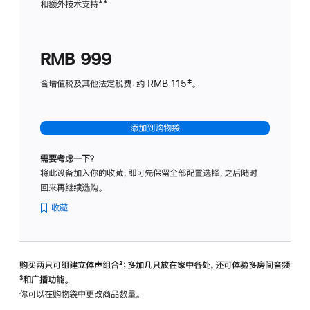
和额外技术支持
脚
**
计
注
划
(适
RMB 999
用
于
含增值税及其他法定税费：约 RMB 115‡。
HomeP
mini)
添加到购物袋
需要考虑一下？
将此设备加入你的收藏，即可先保留全部配置选择，之后随时
回来再继续选购。
收藏
购买两只可组建立体声组合
脚
²；多加几只放在家中各处，还可体验多‍房‍间音频
脚
³和广播功能。
注
注
你可以在购物袋中更改商品数量。