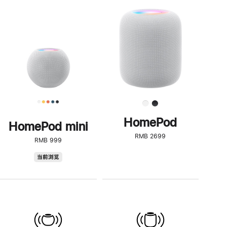
一
步
了
解
HomePod<
HomePod
HomePod mini
RMB 2699
RMB 999
HomePod
当前浏览
mini