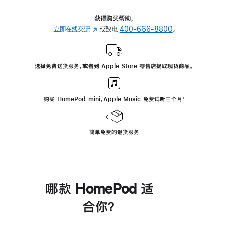
获得购买帮助，
立即在线交流
(在
或致电
400-666-8800
。
新
窗
口
选择免费送货服务，或者到 Apple Store 零售店提取现货商品。
中
打
开)
购买 HomePod mini，Apple Music 免费试听三个月
脚
⁺
注
简单免费的退货服务
哪款 HomePod 适
合你？
进