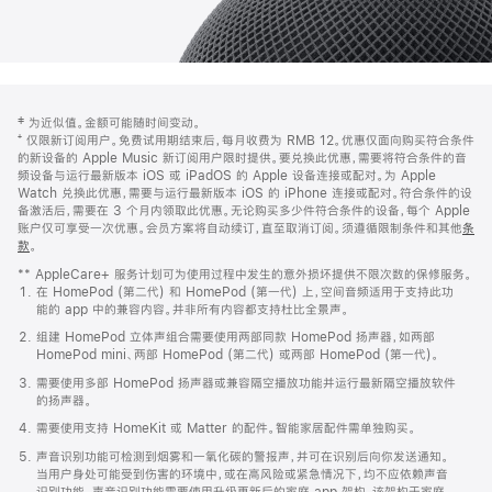
网
脚
‡ 为近似值。金额可能随时间变动。
注
页
⁺ 仅限新订阅用户。免费试用期结束后，每月收费为 RMB 12。优惠仅面向购买符合条件
页
的新设备的 Apple Music 新订阅用户限时提供。要兑换此优惠，需要将符合条件的音
频设备与运行最新版本 iOS 或 iPadOS 的 Apple 设备连接或配对。为 Apple
脚
Watch 兑换此优惠，需要与运行最新版本 iOS 的 iPhone 连接或配对。符合条件的设
备激活后，需要在 3 个月内领取此优惠。无论购买多少件符合条件的设备，每个 Apple
账户仅可享受一次优惠。会员方案将自动续订，直至取消订阅。须遵循限制条件和其他
条
款
。
(在
新
** AppleCare+ 服务计划可为使用过程中发生的意外损坏提供不限次数的保修服务。
窗
在 HomePod (第二代) 和 HomePod (第一代) 上，空间音频适用于支持此功
口
能的 app 中的兼容内容。并非所有内容都支持杜比全景声。
中
打
组建 HomePod 立体声组合需要使用两部同款 HomePod 扬声器，如两部
开)
HomePod mini、两部 HomePod (第二代) 或两部 HomePod (第一代)。
需要使用多部 HomePod 扬声器或兼容隔空播放功能并运行最新隔空播放软件
的扬声器。
需要使用支持 HomeKit 或 Matter 的配件。智能家居配件需单独购买。
声音识别功能可检测到烟雾和一氧化碳的警报声，并可在识别后向你发送通知。
当用户身处可能受到伤害的环境中，或在高风险或紧急情况下，均不应依赖声音
识别功能。声音识别功能需要使用升级更新后的家庭 app 架构，该架构于家庭