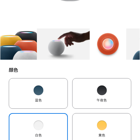
图库
图像
1
图库
图像
2
图库
图像
3
颜色
蓝色
午夜色
白色
黄色