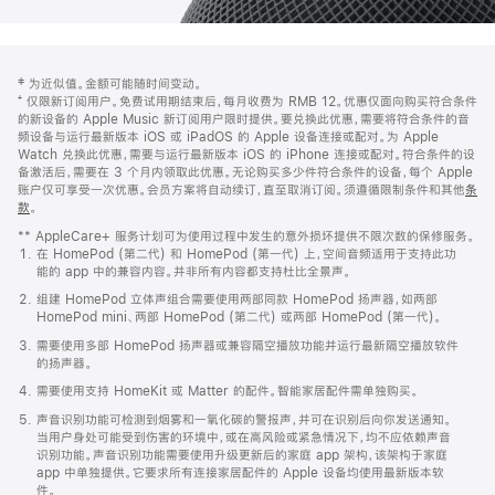
网
脚
‡ 为近似值。金额可能随时间变动。
注
页
⁺ 仅限新订阅用户。免费试用期结束后，每月收费为 RMB 12。优惠仅面向购买符合条件
页
的新设备的 Apple Music 新订阅用户限时提供。要兑换此优惠，需要将符合条件的音
频设备与运行最新版本 iOS 或 iPadOS 的 Apple 设备连接或配对。为 Apple
脚
Watch 兑换此优惠，需要与运行最新版本 iOS 的 iPhone 连接或配对。符合条件的设
备激活后，需要在 3 个月内领取此优惠。无论购买多少件符合条件的设备，每个 Apple
账户仅可享受一次优惠。会员方案将自动续订，直至取消订阅。须遵循限制条件和其他
条
款
。
(在
新
** AppleCare+ 服务计划可为使用过程中发生的意外损坏提供不限次数的保修服务。
窗
在 HomePod (第二代) 和 HomePod (第一代) 上，空间音频适用于支持此功
口
能的 app 中的兼容内容。并非所有内容都支持杜比全景声。
中
打
组建 HomePod 立体声组合需要使用两部同款 HomePod 扬声器，如两部
开)
HomePod mini、两部 HomePod (第二代) 或两部 HomePod (第一代)。
需要使用多部 HomePod 扬声器或兼容隔空播放功能并运行最新隔空播放软件
的扬声器。
需要使用支持 HomeKit 或 Matter 的配件。智能家居配件需单独购买。
声音识别功能可检测到烟雾和一氧化碳的警报声，并可在识别后向你发送通知。
当用户身处可能受到伤害的环境中，或在高风险或紧急情况下，均不应依赖声音
识别功能。声音识别功能需要使用升级更新后的家庭 app 架构，该架构于家庭
app 中单独提供。它要求所有连接家居配件的 Apple 设备均使用最新版本软
件。