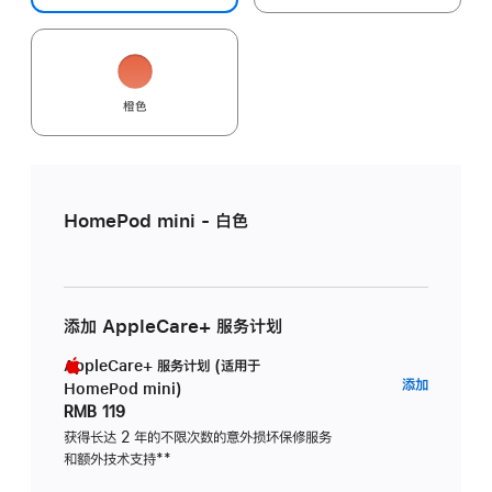
橙色
HomePod mini - 白色
添加 AppleCare+ 服务计划
AppleCare+ 服务计划 (适用于
AppleC
添加
HomePod mini)
服
RMB 119
务
获得长达 2 年的不限次数的意外损坏保修服务
和额外技术支持
脚
**
计
注