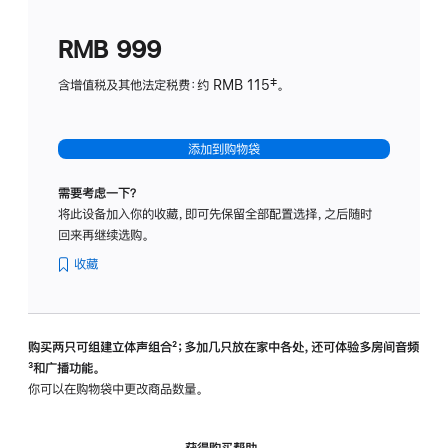
划
(适
RMB 999
用
于
含增值税及其他法定税费：约 RMB 115‡。
HomeP
mini)
添加到购物袋
需要考虑一下？
将此设备加入你的收藏，即可先保留全部配置选择，之后随时
回来再继续选购。
收藏
购买两只可组建立体声组合
脚
²；多加几只放在家中各处，还可体验多‍房‍间音频
脚
³和广播功能。
注
注
你可以在购物袋中更改商品数量。
获得购买帮助，