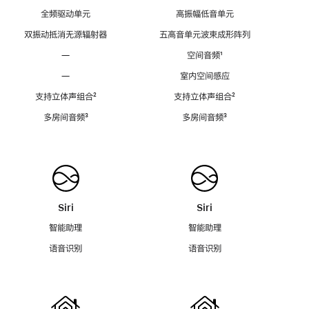
全频驱动单元
高振幅低音单元
双振动抵消无源辐射器
五高音单元波束成形阵列
—
空间音频
脚
¹
注
—
室内空间感应
支持立体声组合
脚
²
支持立体声组合
脚
²
注
注
多房间音频
脚
³
多房间音频
脚
³
注
注
Siri
Siri
智能助理
智能助理
语音识别
语音识别