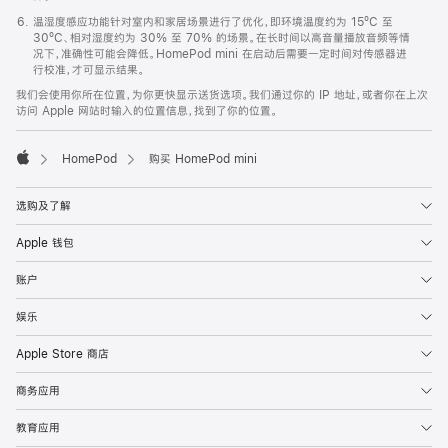
温湿度感应功能针对室内和家居场景进行了优化，即环境温度约为 15ºC 至
30ºC、相对湿度约为 30% 至 70% 的场景。在长时间以高音量播放音频等情
况下，准确性可能会降低。HomePod mini 在启动后需要一定时间对传感器进
行校准，才可显示结果。
我们会使用你所在位置，为你更快显示送货选项。我们通过你的 IP 地址，或者你在上次
访问 Apple 网站时输入的位置信息，找到了你的位置。
HomePod
购买 HomePod mini
Apple
选购及了解
Apple 钱包
账户
娱乐
Apple Store 商店
商务应用
教育应用