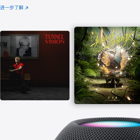
注
进一步了解
Apple
(在
Music
新
窗
口
中
打
开)