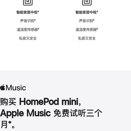
智能家居中枢
脚
⁴
智能家居中枢
脚
⁴
注
注
声音识别
脚
⁵
声音识别
脚
⁵
注
注
温湿度传感器
脚
⁶
温湿度传感器
脚
⁶
注
注
私密又安全
私密又安全
购买 HomePod mini，
Apple Music 免费试听三个
月
脚
⁺。