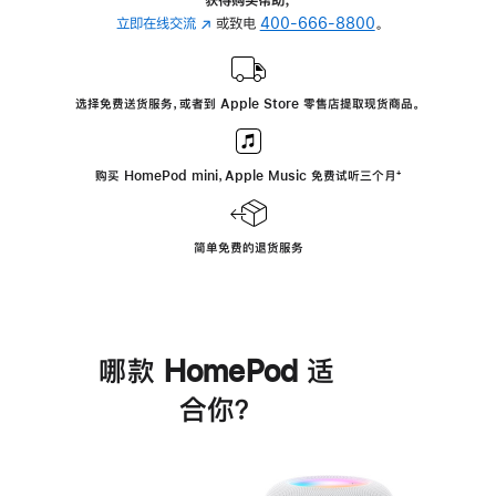
立即在线交流
(在
或致电
400-666-8800
。
新
窗
口
选择免费送货服务，或者到 Apple Store 零售店提取现货商品。
中
打
开)
购买 HomePod mini，Apple Music 免费试听三个月
脚
⁺
注
简单免费的退货服务
哪款 HomePod 适
合你？
进
一
步