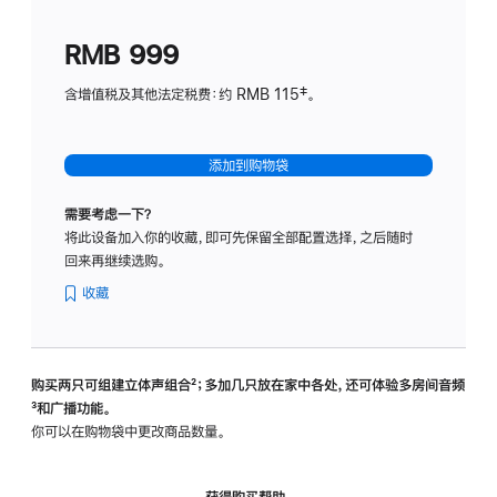
划
(适
RMB 999
用
于
含增值税及其他法定税费：约 RMB 115‡。
HomeP
mini)
添加到购物袋
需要考虑一下？
将此设备加入你的收藏，即可先保留全部配置选择，之后随时
回来再继续选购。
收藏
购买两只可组建立体声组合
脚
²；多加几只放在家中各处，还可体验多‍房‍间音频
脚
³和广播功能。
注
注
你可以在购物袋中更改商品数量。
获得购买帮助，