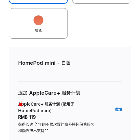
橙色
HomePod mini - 白色
添加 AppleCare+ 服务计划
AppleCare+ 服务计划 (适用于
AppleC
添加
HomePod mini)
服
RMB 119
务
获得长达 2 年的不限次数的意外损坏保修服务
和额外技术支持
脚
**
计
注