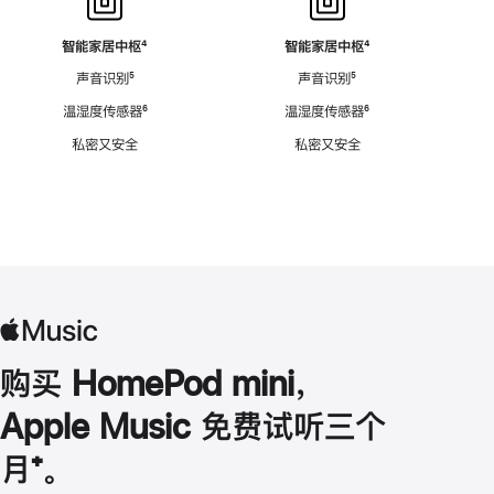
智能家居中枢
脚
⁴
智能家居中枢
脚
⁴
注
注
声音识别
脚
⁵
声音识别
脚
⁵
注
注
温湿度传感器
脚
⁶
温湿度传感器
脚
⁶
注
注
私密又安全
私密又安全
购买 HomePod mini，
Apple Music 免费试听三个
月
脚
⁺。