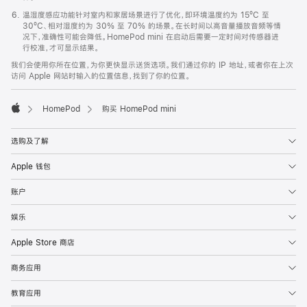
温湿度感应功能针对室内和家居场景进行了优化，即环境温度约为 15ºC 至
30ºC、相对湿度约为 30% 至 70% 的场景。在长时间以高音量播放音频等情
况下，准确性可能会降低。HomePod mini 在启动后需要一定时间对传感器进
行校准，才可显示结果。
我们会使用你所在位置，为你更快显示送货选项。我们通过你的 IP 地址，或者你在上次
访问 Apple 网站时输入的位置信息，找到了你的位置。
HomePod
购买 HomePod mini
Apple
选购及了解
Apple 钱包
账户
娱乐
Apple Store 商店
商务应用
教育应用