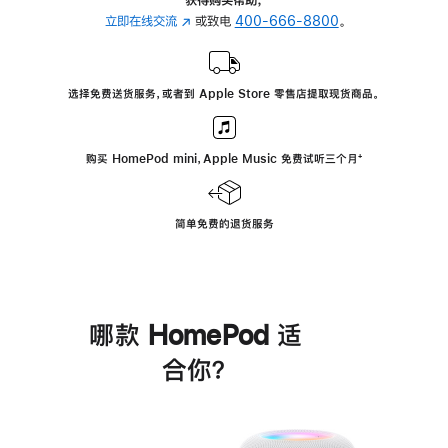
立即在线交流
(在
或致电
400-666-8800
。
新
窗
口
选择免费送货服务，或者到 Apple Store 零售店提取现货商品。
中
打
开)
购买 HomePod mini，Apple Music 免费试听三个月
脚
⁺
注
简单免费的退货服务
哪款 HomePod 适
合你？
进
一
步