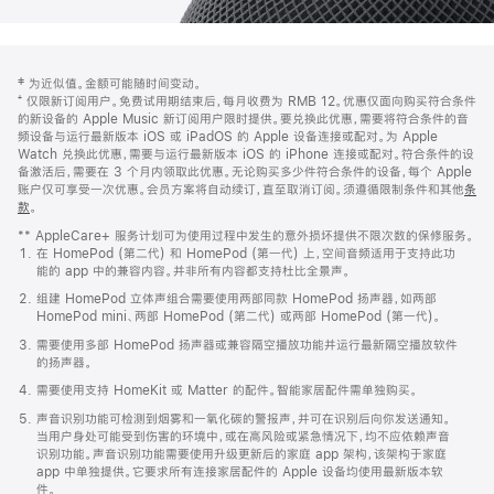
网
脚
‡ 为近似值。金额可能随时间变动。
注
页
⁺ 仅限新订阅用户。免费试用期结束后，每月收费为 RMB 12。优惠仅面向购买符合条件
页
的新设备的 Apple Music 新订阅用户限时提供。要兑换此优惠，需要将符合条件的音
频设备与运行最新版本 iOS 或 iPadOS 的 Apple 设备连接或配对。为 Apple
脚
Watch 兑换此优惠，需要与运行最新版本 iOS 的 iPhone 连接或配对。符合条件的设
备激活后，需要在 3 个月内领取此优惠。无论购买多少件符合条件的设备，每个 Apple
账户仅可享受一次优惠。会员方案将自动续订，直至取消订阅。须遵循限制条件和其他
条
款
。
(在
新
** AppleCare+ 服务计划可为使用过程中发生的意外损坏提供不限次数的保修服务。
窗
在 HomePod (第二代) 和 HomePod (第一代) 上，空间音频适用于支持此功
口
能的 app 中的兼容内容。并非所有内容都支持杜比全景声。
中
打
组建 HomePod 立体声组合需要使用两部同款 HomePod 扬声器，如两部
开)
HomePod mini、两部 HomePod (第二代) 或两部 HomePod (第一代)。
需要使用多部 HomePod 扬声器或兼容隔空播放功能并运行最新隔空播放软件
的扬声器。
需要使用支持 HomeKit 或 Matter 的配件。智能家居配件需单独购买。
声音识别功能可检测到烟雾和一氧化碳的警报声，并可在识别后向你发送通知。
当用户身处可能受到伤害的环境中，或在高风险或紧急情况下，均不应依赖声音
识别功能。声音识别功能需要使用升级更新后的家庭 app 架构，该架构于家庭
app 中单独提供。它要求所有连接家居配件的 Apple 设备均使用最新版本软
件。