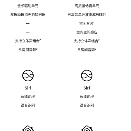
全频驱动单元
高振幅低音单元
双振动抵消无源辐射器
五高音单元波束成形阵列
—
空间音频
脚
¹
注
—
室内空间感应
支持立体声组合
脚
²
支持立体声组合
脚
²
注
注
多房间音频
脚
³
多房间音频
脚
³
注
注
Siri
Siri
智能助理
智能助理
语音识别
语音识别