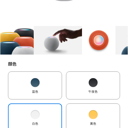
图库
图像
1
图库
图像
2
图库
图像
3
颜色
蓝色
午夜色
白色
黄色