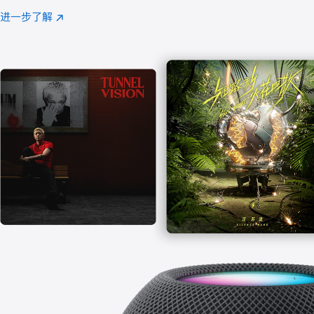
注
进一步了解
Apple
(在
Music
新
窗
口
中
打
开)