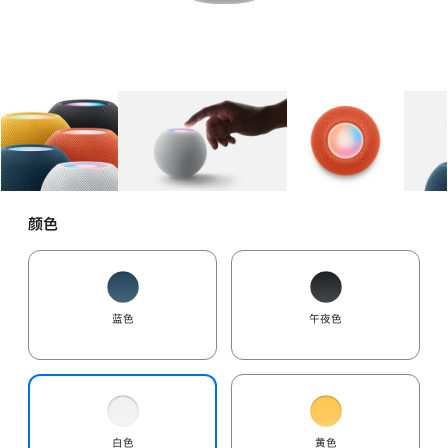
图库
图像
1
图库
图像
2
图库
图像
3
颜色
蓝色
午夜色
白色
黄色