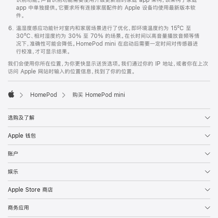
app 中单独提供。它要求所有连接家居配件的 Apple 设备均使用最新版本软
件。
温湿度感应功能针对室内和家居场景进行了优化，即环境温度约为 15ºC 至
30ºC、相对湿度约为 30% 至 70% 的场景。在长时间以高音量播放音频等情
况下，准确性可能会降低。HomePod mini 在启动后需要一定时间对传感器进
行校准，才可显示结果。
我们会使用你所在位置，为你更快显示送货选项。我们通过你的 IP 地址，或者你在上次
访问 Apple 网站时输入的位置信息，找到了你的位置。
HomePod
购买 HomePod mini
Apple
选购及了解
Apple 钱包
账户
娱乐
Apple Store 商店
商务应用