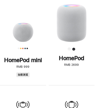
一
步
了
解
HomePod<
HomePod
HomePod mini
RMB 2699
RMB 999
HomePod
当前浏览
mini