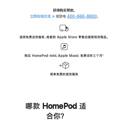
获得购买帮助，
立即在线交流
(在
或致电
400-666-8800
。
新
窗
口
选择免费送货服务，或者到 Apple Store 零售店提取现货商品。
中
打
开)
购买 HomePod mini，Apple Music 免费试听三个月
脚
⁺
注
简单免费的退货服务
哪款 HomePod 适
合你？
进