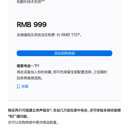
和额外技术支持
脚
**
计
注
划
(适
RMB 999
用
于
含增值税及其他法定税费：约 RMB 115‡。
HomeP
mini)
添加到购物袋
需要考虑一下？
将此设备加入你的收藏，即可先保留全部配置选择，之后随时
回来再继续选购。
收藏
购买两只可组建立体声组合
脚
²；多加几只放在家中各处，还可体验多‍房‍间音频
脚
³和广播功能。
注
注
你可以在购物袋中更改商品数量。