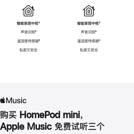
智能家居中枢
脚
⁴
智能家居中枢
脚
⁴
注
注
声音识别
脚
⁵
声音识别
脚
⁵
注
注
温湿度传感器
脚
⁶
温湿度传感器
脚
⁶
注
注
私密又安全
私密又安全
购买 HomePod mini，
Apple Music 免费试听三个