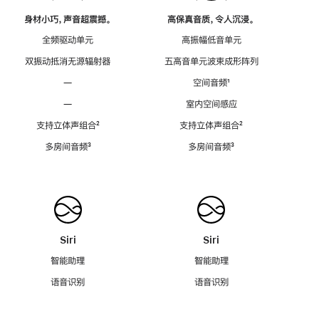
身材小巧，声音超震撼。
高保真音质，令人沉浸。
全频驱动单元
高振幅低音单元
双振动抵消无源辐射器
五高音单元波束成形阵列
—
空间音频
脚
¹
注
—
室内空间感应
支持立体声组合
脚
²
支持立体声组合
脚
²
注
注
多房间音频
脚
³
多房间音频
脚
³
注
注
Siri
Siri
智能助理
智能助理
语音识别
语音识别