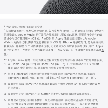
网
脚
‡ 为近似值。金额可能随时间变动。
注
页
⁺ 仅限新订阅用户。免费试用期结束后，每月收费为 RMB 12。优惠仅面向购买符合条件
页
的新设备的 Apple Music 新订阅用户限时提供。要兑换此优惠，需要将符合条件的音
频设备与运行最新版本 iOS 或 iPadOS 的 Apple 设备连接或配对。为 Apple
脚
Watch 兑换此优惠，需要与运行最新版本 iOS 的 iPhone 连接或配对。符合条件的设
备激活后，需要在 3 个月内领取此优惠。无论购买多少件符合条件的设备，每个 Apple
账户仅可享受一次优惠。会员方案将自动续订，直至取消订阅。须遵循限制条件和其他
条
款
。
(在
新
** AppleCare+ 服务计划可为使用过程中发生的意外损坏提供不限次数的保修服务。
窗
在 HomePod (第二代) 和 HomePod (第一代) 上，空间音频适用于支持此功
口
能的 app 中的兼容内容。并非所有内容都支持杜比全景声。
中
打
组建 HomePod 立体声组合需要使用两部同款 HomePod 扬声器，如两部
开)
HomePod mini、两部 HomePod (第二代) 或两部 HomePod (第一代)。
需要使用多部 HomePod 扬声器或兼容隔空播放功能并运行最新隔空播放软件
的扬声器。
需要使用支持 HomeKit 或 Matter 的配件。智能家居配件需单独购买。
声音识别功能可检测到烟雾和一氧化碳的警报声，并可在识别后向你发送通知。
当用户身处可能受到伤害的环境中，或在高风险或紧急情况下，均不应依赖声音
识别功能。声音识别功能需要使用升级更新后的家庭 app 架构，该架构于家庭