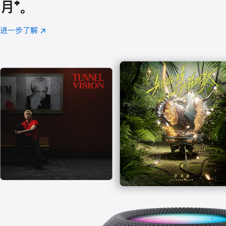
月
脚
⁺。
注
进一步了解
Apple
(在
Music
新
窗
口
中
打
开)