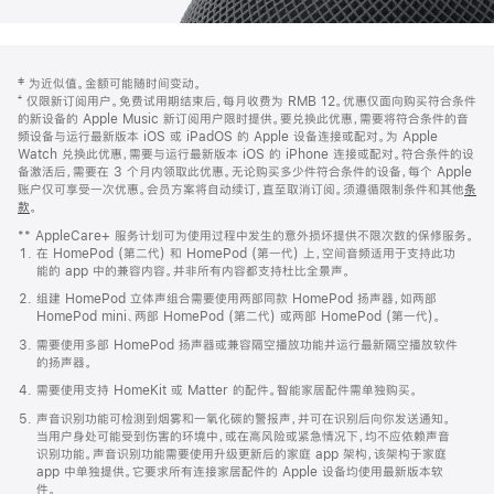
网
脚
‡ 为近似值。金额可能随时间变动。
注
页
⁺ 仅限新订阅用户。免费试用期结束后，每月收费为 RMB 12。优惠仅面向购买符合条件
页
的新设备的 Apple Music 新订阅用户限时提供。要兑换此优惠，需要将符合条件的音
频设备与运行最新版本 iOS 或 iPadOS 的 Apple 设备连接或配对。为 Apple
脚
Watch 兑换此优惠，需要与运行最新版本 iOS 的 iPhone 连接或配对。符合条件的设
备激活后，需要在 3 个月内领取此优惠。无论购买多少件符合条件的设备，每个 Apple
账户仅可享受一次优惠。会员方案将自动续订，直至取消订阅。须遵循限制条件和其他
条
款
。
(在
新
** AppleCare+ 服务计划可为使用过程中发生的意外损坏提供不限次数的保修服务。
窗
在 HomePod (第二代) 和 HomePod (第一代) 上，空间音频适用于支持此功
口
能的 app 中的兼容内容。并非所有内容都支持杜比全景声。
中
打
组建 HomePod 立体声组合需要使用两部同款 HomePod 扬声器，如两部
开)
HomePod mini、两部 HomePod (第二代) 或两部 HomePod (第一代)。
需要使用多部 HomePod 扬声器或兼容隔空播放功能并运行最新隔空播放软件
的扬声器。
需要使用支持 HomeKit 或 Matter 的配件。智能家居配件需单独购买。
声音识别功能可检测到烟雾和一氧化碳的警报声，并可在识别后向你发送通知。
当用户身处可能受到伤害的环境中，或在高风险或紧急情况下，均不应依赖声音
识别功能。声音识别功能需要使用升级更新后的家庭 app 架构，该架构于家庭
app 中单独提供。它要求所有连接家居配件的 Apple 设备均使用最新版本软
件。