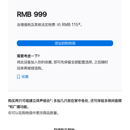
划
(适
RMB 999
用
于
含增值税及其他法定税费：约 RMB 115‡。
HomeP
mini)
添加到购物袋
需要考虑一下？
将此设备加入你的收藏，即可先保留全部配置选择，之后随时
回来再继续选购。
收藏
购买两只可组建立体声组合
脚
²；多加几只放在家中各处，还可体验多‍房‍间音频
脚
³和广播功能。
注
注
你可以在购物袋中更改商品数量。
获得购买帮助，