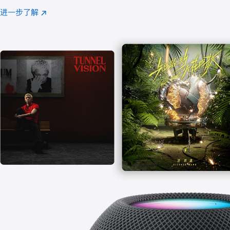
注
进一步了解
Apple
(在
Music
新
窗
口
中
打
开)