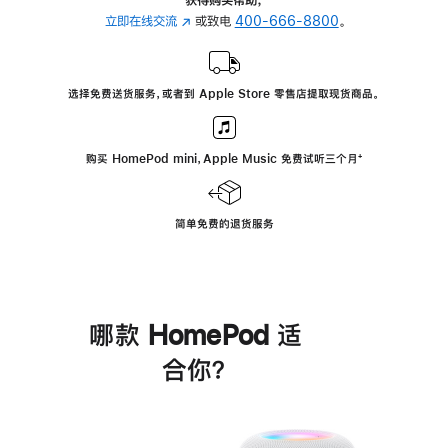
立即在线交流
(在
或致电
400-666-8800
。
新
窗
口
选择免费送货服务，或者到 Apple Store 零售店提取现货商品。
中
打
开)
购买 HomePod mini，Apple Music 免费试听三个月
脚
⁺
注
简单免费的退货服务
哪款 HomePod 适
合你？
进
一
步