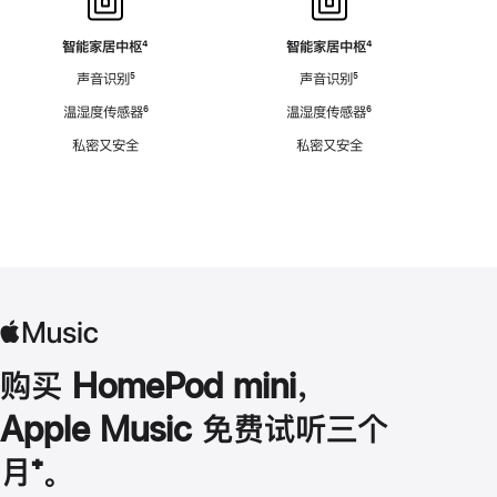
智能家居中枢
脚
⁴
智能家居中枢
脚
⁴
注
注
声音识别
脚
⁵
声音识别
脚
⁵
注
注
温湿度传感器
脚
⁶
温湿度传感器
脚
⁶
注
注
私密又安全
私密又安全
购买 HomePod mini，
Apple Music 免费试听三个
月
脚
⁺。