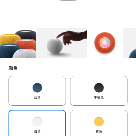
图库
图像
1
图库
图像
2
图库
图像
3
颜色
蓝色
午夜色
白色
黄色