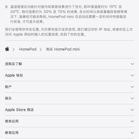
温湿度感应功能针对室内和家居场景进行了优化，即环境温度约为 15ºC 至
30ºC、相对湿度约为 30% 至 70% 的场景。在长时间以高音量播放音频等情
况下，准确性可能会降低。HomePod mini 在启动后需要一定时间对传感器进
行校准，才可显示结果。
我们会使用你所在位置，为你更快显示送货选项。我们通过你的 IP 地址，或者你在上次
访问 Apple 网站时输入的位置信息，找到了你的位置。
HomePod
购买 HomePod mini
Apple
选购及了解
Apple 钱包
账户
娱乐
Apple Store 商店
商务应用
教育应用