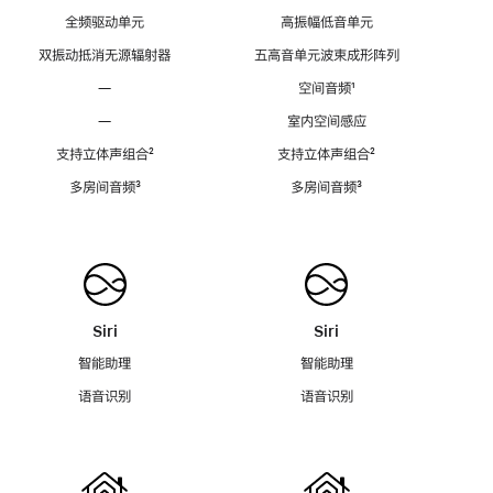
全频驱动单元
高振幅低音单元
双振动抵消无源辐射器
五高音单元波束成形阵列
—
空间音频
脚
¹
注
—
室内空间感应
支持立体声组合
脚
²
支持立体声组合
脚
²
注
注
多房间音频
脚
³
多房间音频
脚
³
注
注
Siri
Siri
智能助理
智能助理
语音识别
语音识别