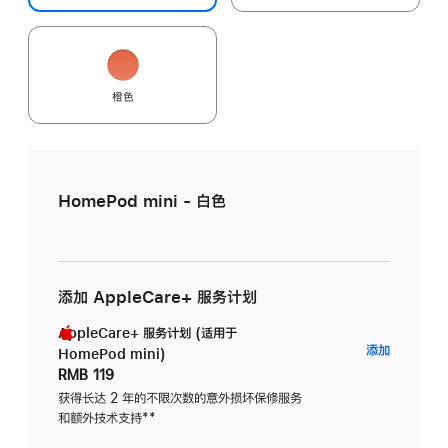
橙色
HomePod mini - 白色
添加 AppleCare+ 服务计划
AppleCare+ 服务计划 (适用于
AppleC
添加
HomePod mini)
服
RMB 119
务
获得长达 2 年的不限次数的意外损坏保修服务
和额外技术支持
脚
**
计
注