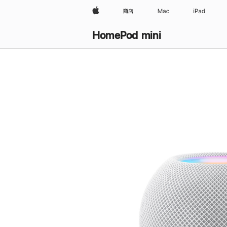
Apple
商店
Mac
iPad
HomePod mini
购
买
HomePod mini