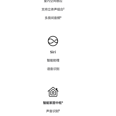
室内空间感应
支持立体声组合
脚
²
注
多房间音频
脚
³
注
Siri
智能助理
语音识别
智能家居中枢
脚
⁴
注
声音识别
脚
⁵