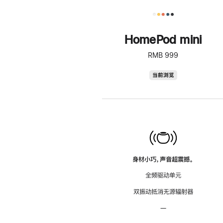
HomePod mini
RMB 999
HomePod
当前浏览
mini
身材小巧，声音超震撼。
全频驱动单元
双振动抵消无源辐射器
—