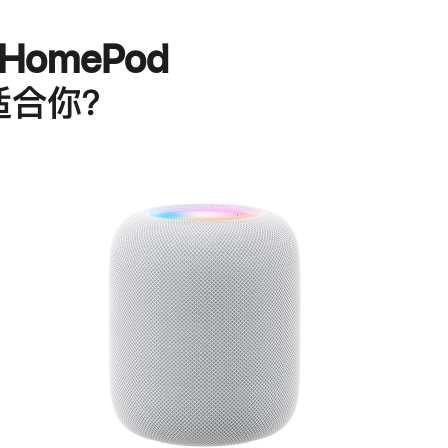
HomePod
适合你？
进
一
步
了
解
HomePod<