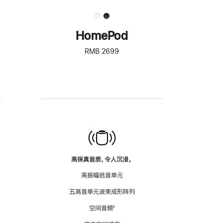
HomePod
RMB 2699
高保真音质，令人沉浸。
高振幅低音单元
五高音单元波束成形阵列
空间音频
脚
¹
注