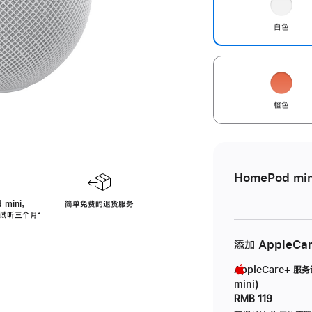
白色
橙色
HomePod min
 mini，
简单免费的退货服务
免费试听三个月
脚
⁺
注
添加 AppleCa
AppleCare+ 服
mini)
RMB 119