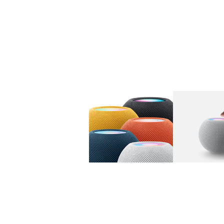
图库
图像
1