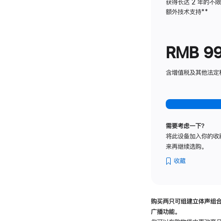
获得长达 2 年的不
额外技术支持
脚
**
注
RMB 9
含增值税及其他法定税费
需要考虑一下？
将此设备加入你的收
来再继续选购。
收藏
购买两只可组建立体声组
广播功能。