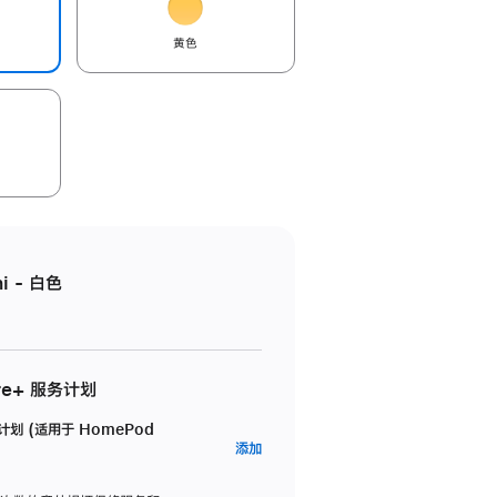
黄色
i - 白色
re+ 服务计划
务计划 (适用于 HomePod
AppleCare+
添加
服