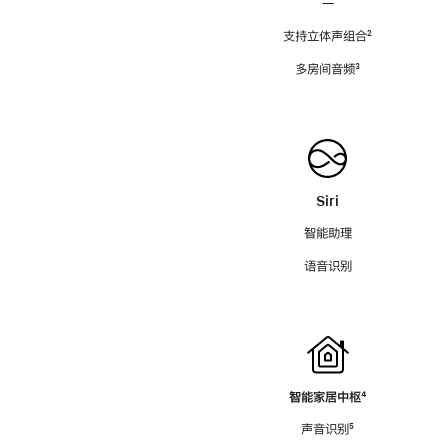
—
支持立体声组合
脚
²
注
多房间音频
脚
³
注
Siri
智能助理
语音识别
智能家居中枢
脚
⁴
注
声音识别
脚
⁵