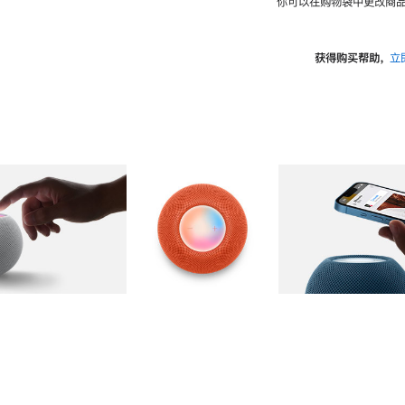
你可以在购物袋中更改商品
获得购买帮助，
立
图库
图像
2
图库
图像
3
图