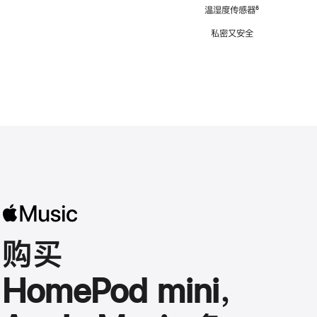
注
温湿度传感器
脚
⁶
注
私密又安全
购买
HomePod mini，