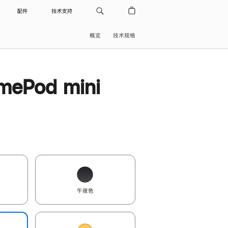
配件
技术支持
概览
技术规格
ePod mini
午夜色