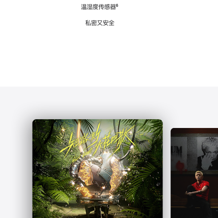
注
温湿度传感器
脚
⁶
注
私密又安全