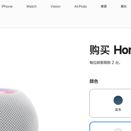
iPhone
Watch
Vision
AirPods
家居
娱乐
购买 Hom
每位顾客限购 2 台。
颜色
蓝色