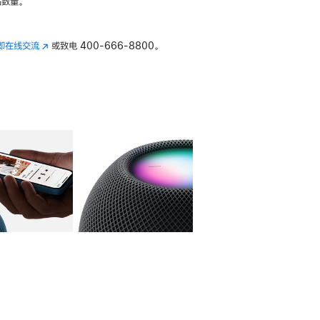
数量。
即在线交流
(在
或致电
400-666-8800。
新
窗
口
中
打
开)
库
图像
4
图库
图像
5