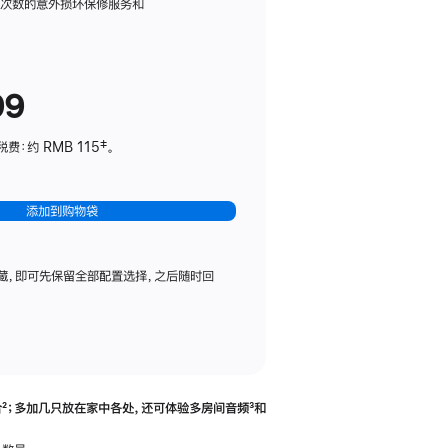
务
限次数的意外损坏保修服务和
计
划
(适
99
用
于
：约 RMB 115‡。
HomePod
mini)
添加到购物袋
藏，即可先保留全部配置选择，之后随时回
合
脚
²；多加几只放在家中各处，还可体验多‍房‍间音频
脚
³和
注
注