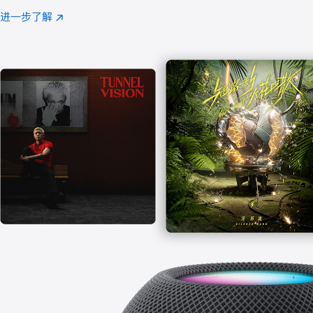
注
进一步了解
Apple
(在
Music
新
窗
口
中
打
开)