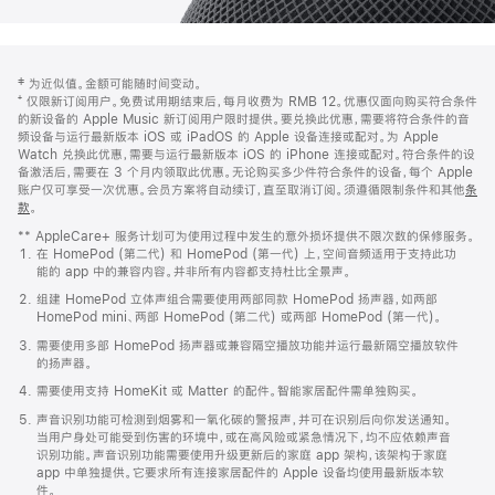
网
脚
‡ 为近似值。金额可能随时间变动。
注
页
⁺ 仅限新订阅用户。免费试用期结束后，每月收费为 RMB 12。优惠仅面向购买符合条件
页
的新设备的 Apple Music 新订阅用户限时提供。要兑换此优惠，需要将符合条件的音
频设备与运行最新版本 iOS 或 iPadOS 的 Apple 设备连接或配对。为 Apple
脚
Watch 兑换此优惠，需要与运行最新版本 iOS 的 iPhone 连接或配对。符合条件的设
备激活后，需要在 3 个月内领取此优惠。无论购买多少件符合条件的设备，每个 Apple
账户仅可享受一次优惠。会员方案将自动续订，直至取消订阅。须遵循限制条件和其他
条
款
。
(在
新
** AppleCare+ 服务计划可为使用过程中发生的意外损坏提供不限次数的保修服务。
窗
在 HomePod (第二代) 和 HomePod (第一代) 上，空间音频适用于支持此功
口
能的 app 中的兼容内容。并非所有内容都支持杜比全景声。
中
打
组建 HomePod 立体声组合需要使用两部同款 HomePod 扬声器，如两部
开)
HomePod mini、两部 HomePod (第二代) 或两部 HomePod (第一代)。
需要使用多部 HomePod 扬声器或兼容隔空播放功能并运行最新隔空播放软件
的扬声器。
需要使用支持 HomeKit 或 Matter 的配件。智能家居配件需单独购买。
声音识别功能可检测到烟雾和一氧化碳的警报声，并可在识别后向你发送通知。
当用户身处可能受到伤害的环境中，或在高风险或紧急情况下，均不应依赖声音
识别功能。声音识别功能需要使用升级更新后的家庭 app 架构，该架构于家庭
app 中单独提供。它要求所有连接家居配件的 Apple 设备均使用最新版本软
件。