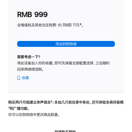
划
(适
RMB 999
用
于
含增值税及其他法定税费：约 RMB 115‡。
HomeP
mini)
添加到购物袋
需要考虑一下？
将此设备加入你的收藏，即可先保留全部配置选择，之后随时
回来再继续选购。
收藏
购买两只可组建立体声组合
脚
²；多加几只放在家中各处，还可体验多‍房‍间音频
脚
³和广播功能。
注
注
你可以在购物袋中更改商品数量。
获得购买帮助，