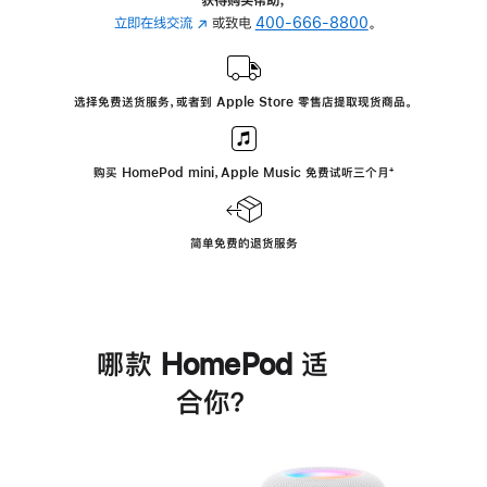
立即在线交流
(在
或致电
400-666-8800
。
新
窗
口
选择免费送货服务，或者到 Apple Store 零售店提取现货商品。
中
打
开)
购买 HomePod mini，Apple Music 免费试听三个月
脚
⁺
注
简单免费的退货服务
哪款 HomePod 适
合你？
进
一
步