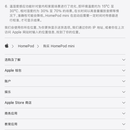
温湿度感应功能针对室内和家居场景进行了优化，即环境温度约为 15ºC 至
30ºC、相对湿度约为 30% 至 70% 的场景。在长时间以高音量播放音频等情
况下，准确性可能会降低。HomePod mini 在启动后需要一定时间对传感器进
行校准，才可显示结果。
我们会使用你所在位置，为你更快显示送货选项。我们通过你的 IP 地址，或者你在上次
访问 Apple 网站时输入的位置信息，找到了你的位置。
HomePod
购买 HomePod mini
Apple
选购及了解
Apple 钱包
账户
娱乐
Apple Store 商店
商务应用
教育应用