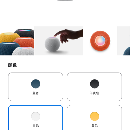
图库
图像
1
图库
图像
2
图库
图像
3
颜色
蓝色
午夜色
白色
黄色