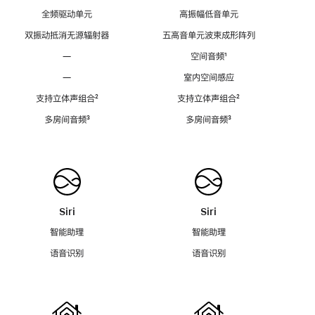
全频驱动单元
高振幅低音单元
双振动抵消无源辐射器
五高音单元波束成形阵列
—
空间音频
脚
¹
注
—
室内空间感应
支持立体声组合
脚
²
支持立体声组合
脚
²
注
注
多房间音频
脚
³
多房间音频
脚
³
注
注
Siri
Siri
智能助理
智能助理
语音识别
语音识别