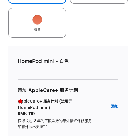
橙色
HomePod mini - 白色
添加 AppleCare+ 服务计划
AppleCare+ 服务计划 (适用于
AppleC
添加
HomePod mini)
服
RMB 119
务
获得长达 2 年的不限次数的意外损坏保修服务
和额外技术支持
脚
**
计
注