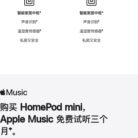
智能家居中枢
脚
⁴
智能家居中枢
脚
⁴
注
注
声音识别
脚
⁵
声音识别
脚
⁵
注
注
温湿度传感器
脚
⁶
温湿度传感器
脚
⁶
注
注
私密又安全
私密又安全
购买 HomePod mini，
Apple Music 免费试听三个
月
脚
⁺。