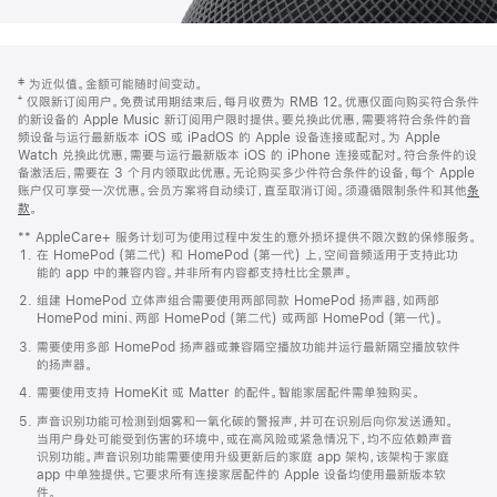
网
脚
‡ 为近似值。金额可能随时间变动。
注
页
⁺ 仅限新订阅用户。免费试用期结束后，每月收费为 RMB 12。优惠仅面向购买符合条件
页
的新设备的 Apple Music 新订阅用户限时提供。要兑换此优惠，需要将符合条件的音
频设备与运行最新版本 iOS 或 iPadOS 的 Apple 设备连接或配对。为 Apple
脚
Watch 兑换此优惠，需要与运行最新版本 iOS 的 iPhone 连接或配对。符合条件的设
备激活后，需要在 3 个月内领取此优惠。无论购买多少件符合条件的设备，每个 Apple
账户仅可享受一次优惠。会员方案将自动续订，直至取消订阅。须遵循限制条件和其他
条
款
。
(在
新
** AppleCare+ 服务计划可为使用过程中发生的意外损坏提供不限次数的保修服务。
窗
在 HomePod (第二代) 和 HomePod (第一代) 上，空间音频适用于支持此功
口
能的 app 中的兼容内容。并非所有内容都支持杜比全景声。
中
打
组建 HomePod 立体声组合需要使用两部同款 HomePod 扬声器，如两部
开)
HomePod mini、两部 HomePod (第二代) 或两部 HomePod (第一代)。
需要使用多部 HomePod 扬声器或兼容隔空播放功能并运行最新隔空播放软件
的扬声器。
需要使用支持 HomeKit 或 Matter 的配件。智能家居配件需单独购买。
声音识别功能可检测到烟雾和一氧化碳的警报声，并可在识别后向你发送通知。
当用户身处可能受到伤害的环境中，或在高风险或紧急情况下，均不应依赖声音
识别功能。声音识别功能需要使用升级更新后的家庭 app 架构，该架构于家庭
app 中单独提供。它要求所有连接家居配件的 Apple 设备均使用最新版本软
件。