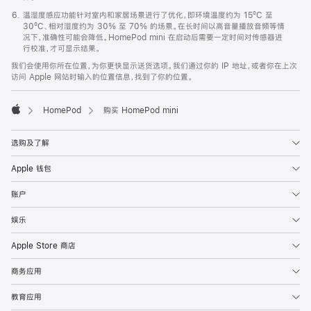
温湿度感应功能针对室内和家居场景进行了优化，即环境温度约为 15ºC 至
30ºC、相对湿度约为 30% 至 70% 的场景。在长时间以高音量播放音频等情
况下，准确性可能会降低。HomePod mini 在启动后需要一定时间对传感器进
行校准，才可显示结果。
我们会使用你所在位置，为你更快显示送货选项。我们通过你的 IP 地址，或者你在上次
访问 Apple 网站时输入的位置信息，找到了你的位置。
HomePod
购买 HomePod mini
Apple
选购及了解
Apple 钱包
账户
娱乐
Apple Store 商店
商务应用
教育应用