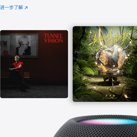
注
进一步了解
Apple
(在
Music
新
窗
口
中
打
开)