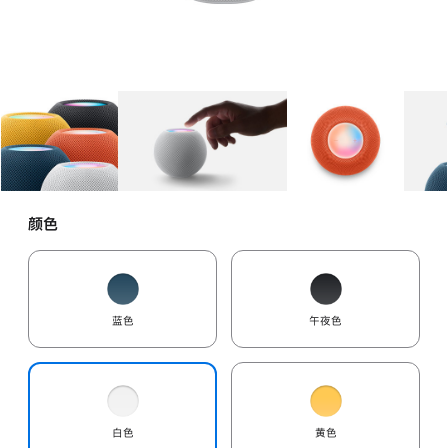
图库
图像
1
图库
图像
2
图库
图像
3
颜色
蓝色
午夜色
白色
黄色