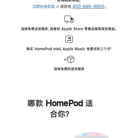
立即在线交流
(在
或致电
400-666-8800
。
新
窗
口
选择免费送货服务，或者到 Apple Store 零售店提取现货商品。
中
打
开)
购买 HomePod mini，Apple Music 免费试听三个月
脚
⁺
注
简单免费的退货服务
哪款 HomePod 适
合你？
进
一
步