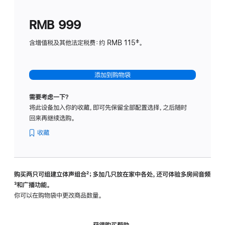
划
(适
RMB 999
用
于
含增值税及其他法定税费：约 RMB 115‡。
HomeP
mini)
添加到购物袋
需要考虑一下？
将此设备加入你的收藏，即可先保留全部配置选择，之后随时
回来再继续选购。
收藏
购买两只可组建立体声组合
脚
²；多加几只放在家中各处，还可体验多‍房‍间音频
脚
³和广播功能。
注
注
你可以在购物袋中更改商品数量。
获得购买帮助，