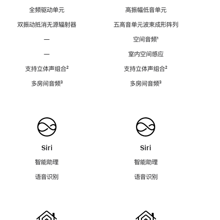
全频驱动单元
高振幅低音单元
双振动抵消无源辐射器
五高音单元波束成形阵列
—
空间音频
脚
¹
注
—
室内空间感应
支持立体声组合
脚
²
支持立体声组合
脚
²
注
注
多房间音频
脚
³
多房间音频
脚
³
注
注
Siri
Siri
智能助理
智能助理
语音识别
语音识别