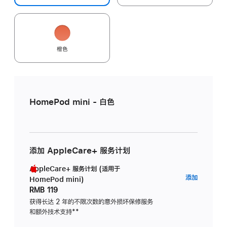
橙色
HomePod mini - 白色
添加 AppleCare+ 服务计划
AppleCare+ 服务计划 (适用于
AppleC
添加
HomePod mini)
服
RMB 119
务
获得长达 2 年的不限次数的意外损坏保修服务
和额外技术支持
脚
**
计
注