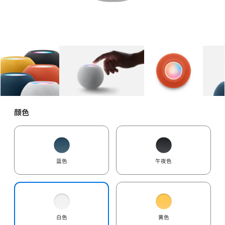
图库
图像
1
图库
图像
2
图库
图像
3
颜色
蓝色
午夜色
白色
黄色