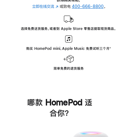
立即在线交流
(在
或致电
400-666-8800
。
新
窗
口
选择免费送货服务，或者到 Apple Store 零售店提取现货商品。
中
打
开)
购买 HomePod mini，Apple Music 免费试听三个月
脚
⁺
注
简单免费的退货服务
哪款 HomePod 适
合你？
进
一
步