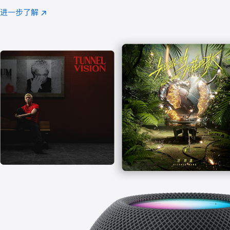
注
进一步了解
Apple
(在
Music
新
窗
口
中
打
开)