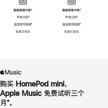
智能家居中枢
脚
⁴
智能家居中枢
脚
⁴
注
注
声音识别
脚
⁵
声音识别
脚
⁵
注
注
温湿度传感器
脚
⁶
温湿度传感器
脚
⁶
注
注
私密又安全
私密又安全
购买 HomePod mini，
Apple Music 免费试听三个
月
脚
⁺。