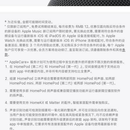
网
脚
‡ 为近似值。金额可能随时间变动。
注
页
⁺ 仅限新订阅用户。免费试用期结束后，每月收费为 RMB 12。优惠仅面向购买符合条件
页
的新设备的 Apple Music 新订阅用户限时提供。要兑换此优惠，需要将符合条件的音
频设备与运行最新版本 iOS 或 iPadOS 的 Apple 设备连接或配对。为 Apple
脚
Watch 兑换此优惠，需要与运行最新版本 iOS 的 iPhone 连接或配对。符合条件的设
备激活后，需要在 3 个月内领取此优惠。无论购买多少件符合条件的设备，每个 Apple
账户仅可享受一次优惠。会员方案将自动续订，直至取消订阅。须遵循限制条件和其他
条
款
。
(在
新
** AppleCare+ 服务计划可为使用过程中发生的意外损坏提供不限次数的保修服务。
窗
在 HomePod (第二代) 和 HomePod (第一代) 上，空间音频适用于支持此功
口
能的 app 中的兼容内容。并非所有内容都支持杜比全景声。
中
打
组建 HomePod 立体声组合需要使用两部同款 HomePod 扬声器，如两部
开)
HomePod mini、两部 HomePod (第二代) 或两部 HomePod (第一代)。
需要使用多部 HomePod 扬声器或兼容隔空播放功能并运行最新隔空播放软件
的扬声器。
需要使用支持 HomeKit 或 Matter 的配件。智能家居配件需单独购买。
声音识别功能可检测到烟雾和一氧化碳的警报声，并可在识别后向你发送通知。
当用户身处可能受到伤害的环境中，或在高风险或紧急情况下，均不应依赖声音
识别功能。声音识别功能需要使用升级更新后的家庭 app 架构，该架构于家庭
app 中单独提供。它要求所有连接家居配件的 Apple 设备均使用最新版本软
件。