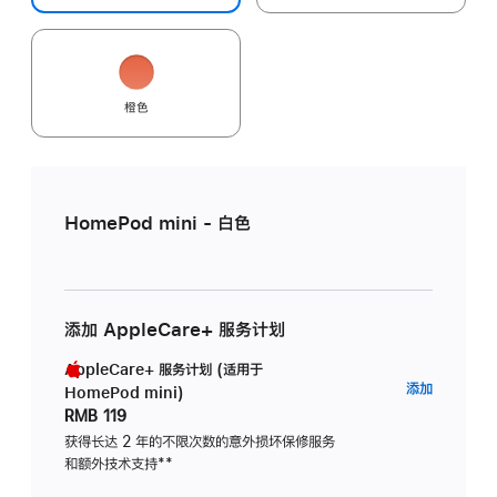
橙色
HomePod mini - 白色
添加 AppleCare+ 服务计划
AppleCare+ 服务计划 (适用于
AppleC
添加
HomePod mini)
服
RMB 119
务
获得长达 2 年的不限次数的意外损坏保修服务
和额外技术支持
脚
**
计
注