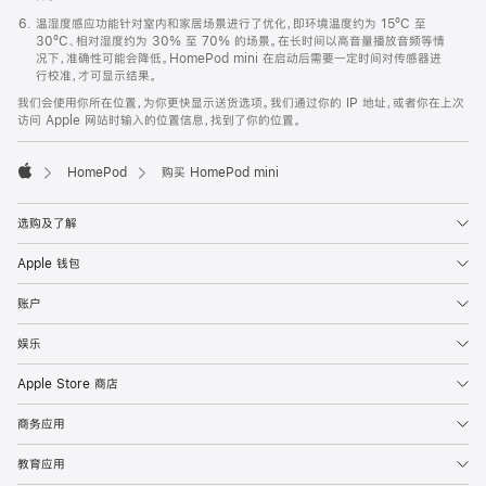
温湿度感应功能针对室内和家居场景进行了优化，即环境温度约为 15ºC 至
30ºC、相对湿度约为 30% 至 70% 的场景。在长时间以高音量播放音频等情
况下，准确性可能会降低。HomePod mini 在启动后需要一定时间对传感器进
行校准，才可显示结果。
我们会使用你所在位置，为你更快显示送货选项。我们通过你的 IP 地址，或者你在上次
访问 Apple 网站时输入的位置信息，找到了你的位置。
HomePod
购买 HomePod mini
Apple
选购及了解
Apple 钱包
账户
娱乐
Apple Store 商店
商务应用
教育应用