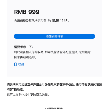
划
(适
RMB 999
用
于
含增值税及其他法定税费：约 RMB 115‡。
HomeP
mini)
添加到购物袋
需要考虑一下？
将此设备加入你的收藏，即可先保留全部配置选择，之后随时
回来再继续选购。
收藏
购买两只可组建立体声组合
脚
²；多加几只放在家中各处，还可体验多‍房‍间音频
脚
³和广播功能。
注
注
你可以在购物袋中更改商品数量。
获得购买帮助，