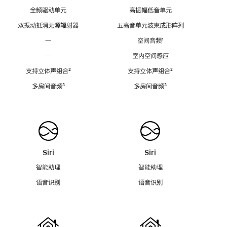
全频驱动单元
高振幅低音单元
双振动抵消无源辐射器
五高音单元波束成形阵列
—
空间音频
脚
¹
注
—
室内空间感应
支持立体声组合
脚
²
支持立体声组合
脚
²
注
注
多房间音频
脚
³
多房间音频
脚
³
注
注
Siri
Siri
智能助理
智能助理
语音识别
语音识别