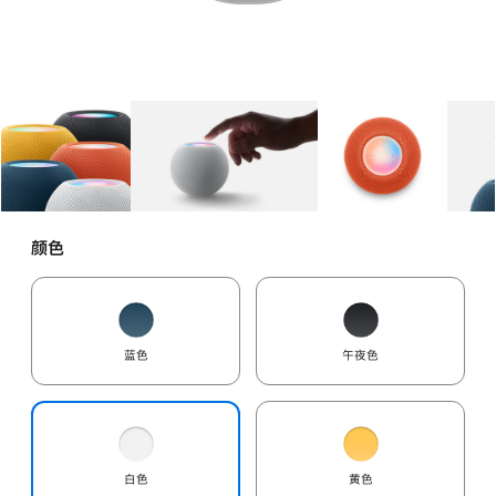
图库
图像
1
图库
图像
2
图库
图像
3
颜色
蓝色
午夜色
白色
黄色