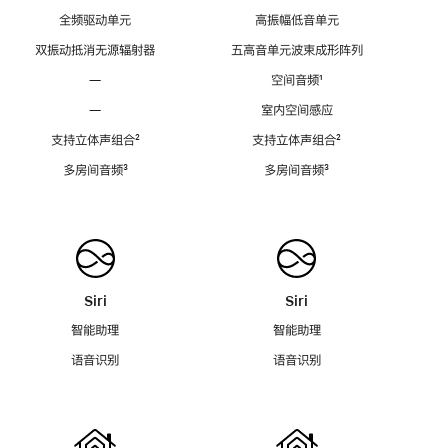
全频驱动单元
高振幅低音单元
双振动抵消无源辐射器
五高音单元波束成形阵列
—
空间音频
脚
¹
注
—
室内空间感应
支持立体声组合
脚
²
支持立体声组合
脚
²
注
注
多房间音频
脚
³
多房间音频
脚
³
注
注
Siri
Siri
智能助理
智能助理
语音识别
语音识别