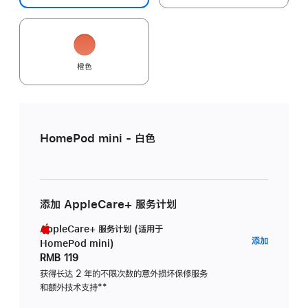
橙色
HomePod mini - 白色
添加 AppleCare+ 服务计划
AppleCare+ 服务计划 (适用于
AppleC
添加
HomePod mini)
服
RMB 119
务
获得长达 2 年的不限次数的意外损坏保修服务
和额外技术支持
脚
**
计
注