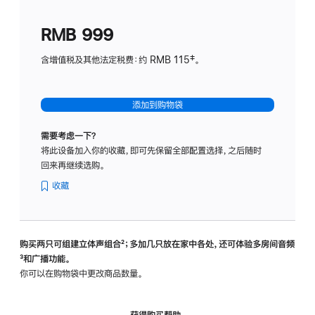
划
(适
RMB 999
用
于
含增值税及其他法定税费：约 RMB 115‡。
HomeP
mini)
添加到购物袋
需要考虑一下？
将此设备加入你的收藏，即可先保留全部配置选择，之后随时
回来再继续选购。
收藏
购买两只可组建立体声组合
脚
²；多加几只放在家中各处，还可体验多‍房‍间音频
脚
³和广播功能。
注
注
你可以在购物袋中更改商品数量。
获得购买帮助，