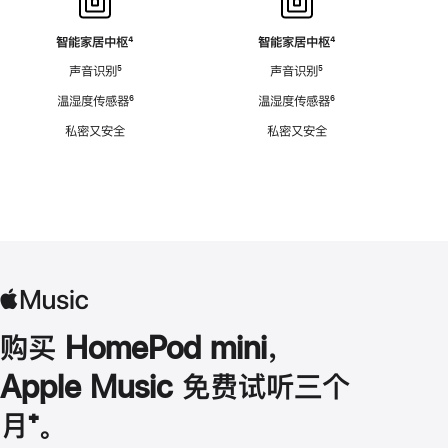
智能家居中枢
脚
⁴
智能家居中枢
脚
⁴
注
注
声音识别
脚
⁵
声音识别
脚
⁵
注
注
温湿度传感器
脚
⁶
温湿度传感器
脚
⁶
注
注
私密又安全
私密又安全
购买 HomePod mini，
Apple Music 免费试听三个
月
脚
⁺。