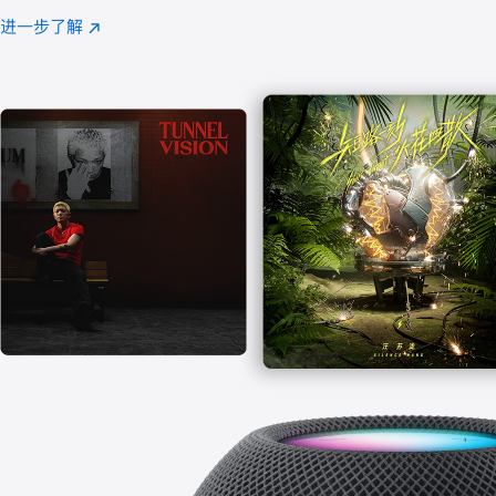
注
进一步了解
Apple
(在
Music
新
窗
口
中
打
开)