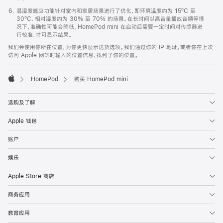
温湿度感应功能针对室内和家居场景进行了优化，即环境温度约为 15ºC 至
30ºC、相对湿度约为 30% 至 70% 的场景。在长时间以高音量播放音频等情
况下，准确性可能会降低。HomePod mini 在启动后需要一定时间对传感器进
行校准，才可显示结果。
我们会使用你所在位置，为你更快显示送货选项。我们通过你的 IP 地址，或者你在上次
访问 Apple 网站时输入的位置信息，找到了你的位置。
HomePod
购买 HomePod mini
Apple
选购及了解
Apple 钱包
账户
娱乐
Apple Store 商店
商务应用
教育应用