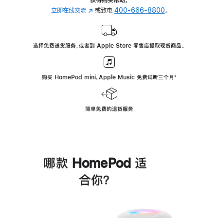
立即在线交流
(在
或致电
400-666-8800
。
新
窗
口
选择免费送货服务，或者到 Apple Store 零售店提取现货商品。
中
打
开)
购买 HomePod mini，Apple Music 免费试听三个月
脚
⁺
注
简单免费的退货服务
哪款 HomePod 适
合你？
进
一
步