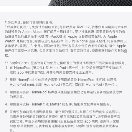
网
脚
‡ 为近似值。金额可能随时间变动。
注
页
⁺ 仅限新订阅用户。免费试用期结束后，每月收费为 RMB 12。优惠仅面向购买符合条件
页
的新设备的 Apple Music 新订阅用户限时提供。要兑换此优惠，需要将符合条件的音
频设备与运行最新版本 iOS 或 iPadOS 的 Apple 设备连接或配对。为 Apple
脚
Watch 兑换此优惠，需要与运行最新版本 iOS 的 iPhone 连接或配对。符合条件的设
备激活后，需要在 3 个月内领取此优惠。无论购买多少件符合条件的设备，每个 Apple
账户仅可享受一次优惠。会员方案将自动续订，直至取消订阅。须遵循限制条件和其他
条
款
。
(在
新
** AppleCare+ 服务计划可为使用过程中发生的意外损坏提供不限次数的保修服务。
窗
在 HomePod (第二代) 和 HomePod (第一代) 上，空间音频适用于支持此功
口
能的 app 中的兼容内容。并非所有内容都支持杜比全景声。
中
打
组建 HomePod 立体声组合需要使用两部同款 HomePod 扬声器，如两部
开)
HomePod mini、两部 HomePod (第二代) 或两部 HomePod (第一代)。
需要使用多部 HomePod 扬声器或兼容隔空播放功能并运行最新隔空播放软件
的扬声器。
需要使用支持 HomeKit 或 Matter 的配件。智能家居配件需单独购买。
声音识别功能可检测到烟雾和一氧化碳的警报声，并可在识别后向你发送通知。
当用户身处可能受到伤害的环境中，或在高风险或紧急情况下，均不应依赖声音
识别功能。声音识别功能需要使用升级更新后的家庭 app 架构，该架构于家庭
app 中单独提供。它要求所有连接家居配件的 Apple 设备均使用最新版本软
件。