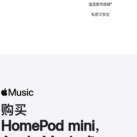
注
温湿度传感器
脚
⁶
注
私密又安全
购买
HomePod mini，