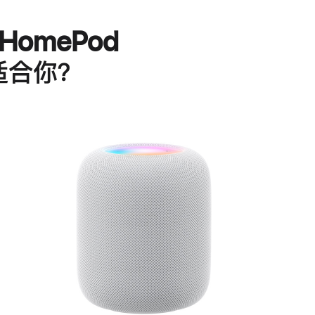
HomePod
适合你？
进
一
步
了
解
HomePod<