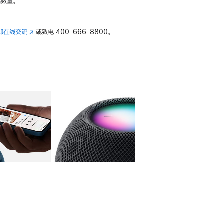
数量。
即在线交流
(在
或致电
400-666-8800。
新
窗
口
中
打
开)
库
图像
4
图库
图像
5