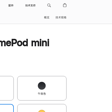
配件
技术支持
概览
技术规格
ePod mini
午夜色