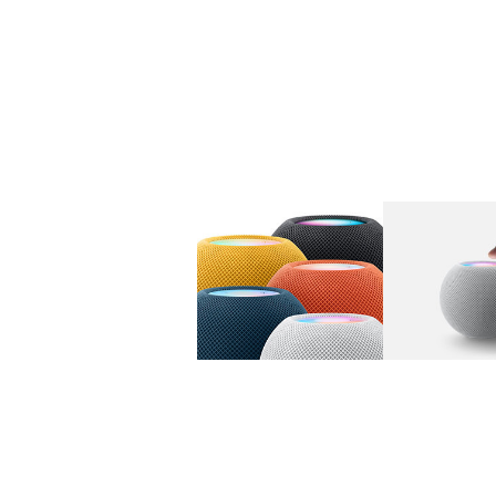
图库
图像
1