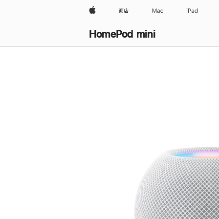
Apple
商店
Mac
iPad
HomePod mini
购
买
HomePod mini