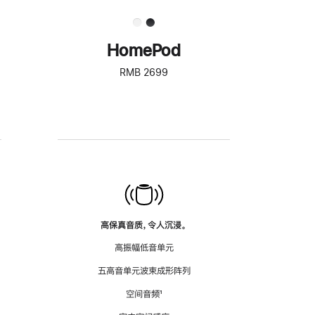
HomePod
RMB 2699
高保真音质，令人沉浸。
高振幅低音单元
五高音单元波束成形阵列
空间音频
脚
¹
注