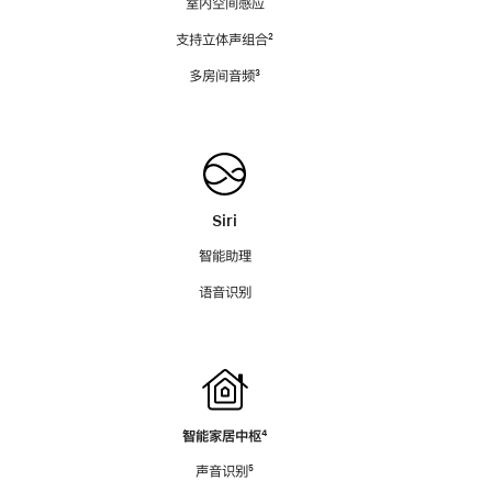
室内空间感应
支持立体声组合
脚
²
注
多房间音频
脚
³
注
Siri
智能助理
语音识别
智能家居中枢
脚
⁴
注
声音识别
脚
⁵