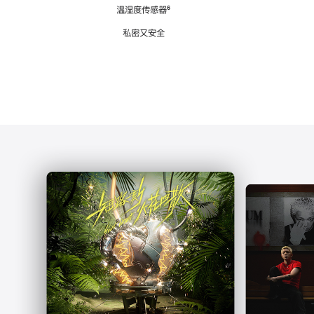
注
温湿度传感器
脚
⁶
注
私密又安全