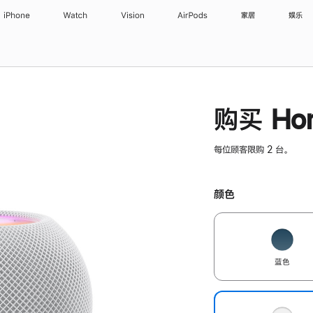
iPhone
Watch
Vision
AirPods
家居
娱乐
购买 Hom
每位顾客限购 2 台。
颜色
蓝色