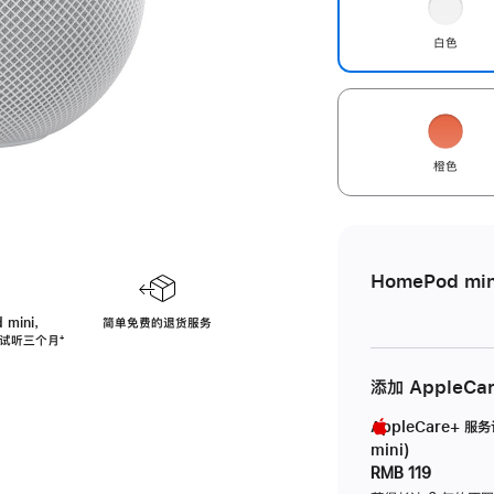
白色
橙色
HomePod min
 mini，
简单免费的退货服务
免费试听三个月
脚
⁺
注
添加 AppleCa
AppleCare+ 服
mini)
RMB 119