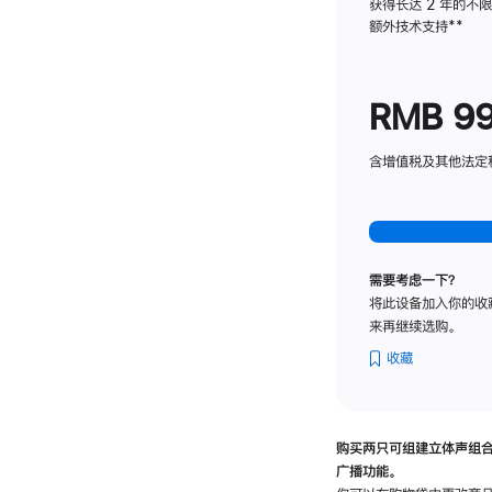
获得长达 2 年的不
额外技术支持
脚
**
注
RMB 9
含增值税及其他法定税费
需要考虑一下？
将此设备加入你的收
来再继续选购。
收藏
购买两只可组建立体声组
广播功能。