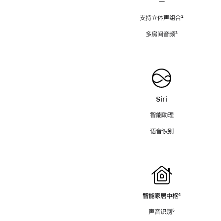
—
支持立体声组合
脚
²
注
多房间音频
脚
³
注
Siri
智能助理
语音识别
智能家居中枢
脚
⁴
注
声音识别
脚
⁵