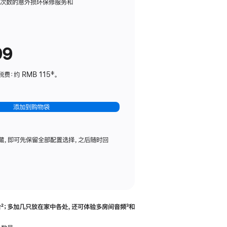
务
限次数的意外损坏保修服务和
计
划
(适
99
用
于
：约 RMB 115‡。
HomePod
mini)
添加到购物袋
藏，即可先保留全部配置选择，之后随时回
合
脚
²；多加几只放在家中各处，还可体验多‍房‍间音频
脚
³和
注
注