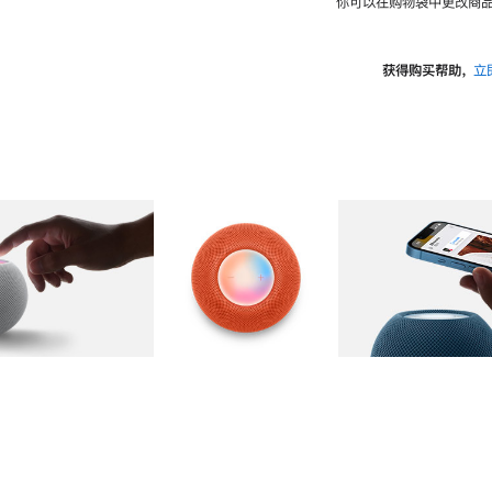
你可以在购物袋中更改商品
获得购买帮助，
立
图库
图像
2
图库
图像
3
图