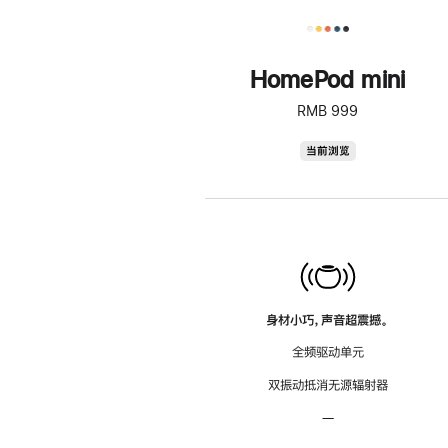
HomePod mini
RMB 999
HomePod
当前浏览
mini
身材小巧，声音超震撼。
全频驱动单元
双振动抵消无源辐射器
—