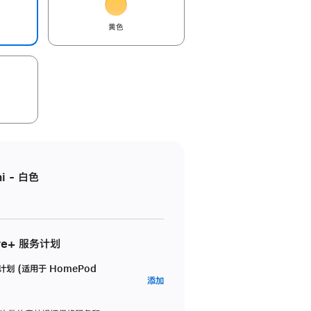
黄色
i - 白色
re+ 服务计划
务计划 (适用于 HomePod
AppleCare+
添加
服