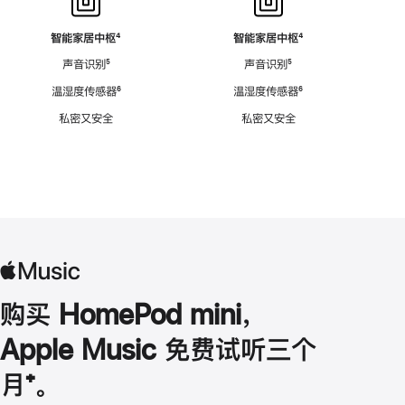
智能家居中枢
脚
⁴
智能家居中枢
脚
⁴
注
注
声音识别
脚
⁵
声音识别
脚
⁵
注
注
温湿度传感器
脚
⁶
温湿度传感器
脚
⁶
注
注
私密又安全
私密又安全
购买 HomePod mini，
Apple Music 免费试听三个
月
脚
⁺。