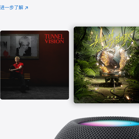
注
进一步了解
Apple
(在
Music
新
窗
口
中
打
开)