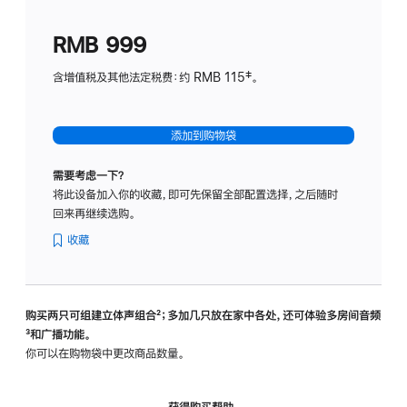
划
(适
RMB 999
用
于
含增值税及其他法定税费：约 RMB 115‡。
HomeP
mini)
添加到购物袋
需要考虑一下？
将此设备加入你的收藏，即可先保留全部配置选择，之后随时
回来再继续选购。
收藏
购买两只可组建立体声组合
脚
²；多加几只放在家中各处，还可体验多‍房‍间音频
脚
³和广播功能。
注
注
你可以在购物袋中更改商品数量。
获得购买帮助，