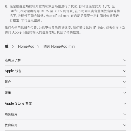
温湿度感应功能针对室内和家居场景进行了优化，即环境温度约为 15ºC 至
30ºC、相对湿度约为 30% 至 70% 的场景。在长时间以高音量播放音频等情
况下，准确性可能会降低。HomePod mini 在启动后需要一定时间对传感器进
行校准，才可显示结果。
我们会使用你所在位置，为你更快显示送货选项。我们通过你的 IP 地址，或者你在上次
访问 Apple 网站时输入的位置信息，找到了你的位置。
HomePod
购买 HomePod mini
Apple
选购及了解
Apple 钱包
账户
娱乐
Apple Store 商店
商务应用
教育应用