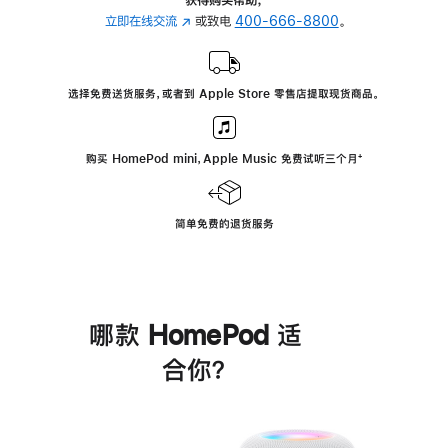
立即在线交流
(在
或致电
400-666-8800
。
新
窗
口
选择免费送货服务，或者到 Apple Store 零售店提取现货商品。
中
打
开)
购买 HomePod mini，Apple Music 免费试听三个月
脚
⁺
注
简单免费的退货服务
哪款 HomePod 适
合你？
进
一
步