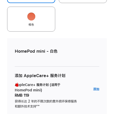
橙色
HomePod mini - 白色
添加 AppleCare+ 服务计划
AppleCare+ 服务计划 (适用于
AppleC
添加
HomePod mini)
服
RMB 119
务
获得长达 2 年的不限次数的意外损坏保修服务
和额外技术支持
脚
**
计
注