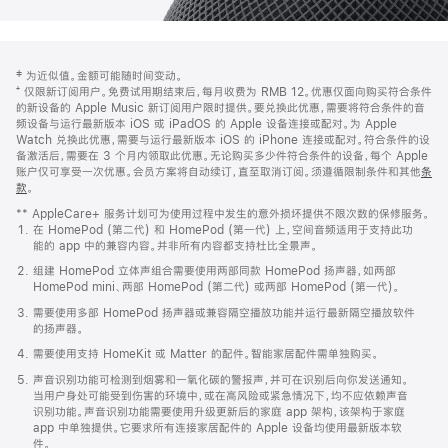
网
脚
‡ 为近似值。金额可能随时间变动。
注
页
⁺ 仅限新订阅用户。免费试用期结束后，每月收费为 RMB 12。优惠仅面向购买符合条件
页
的新设备的 Apple Music 新订阅用户限时提供。要兑换此优惠，需要将符合条件的音
频设备与运行最新版本 iOS 或 iPadOS 的 Apple 设备连接或配对。为 Apple
脚
Watch 兑换此优惠，需要与运行最新版本 iOS 的 iPhone 连接或配对。符合条件的设
备激活后，需要在 3 个月内领取此优惠。无论购买多少件符合条件的设备，每个 Apple
账户仅可享受一次优惠。会员方案将自动续订，直至取消订阅。须遵循限制条件和其他
条
款
。
(在
新
** AppleCare+ 服务计划可为使用过程中发生的意外损坏提供不限次数的保修服务。
窗
在 HomePod (第二代) 和 HomePod (第一代) 上，空间音频适用于支持此功
口
能的 app 中的兼容内容。并非所有内容都支持杜比全景声。
中
打
组建 HomePod 立体声组合需要使用两部同款 HomePod 扬声器，如两部
开)
HomePod mini、两部 HomePod (第二代) 或两部 HomePod (第一代)。
需要使用多部 HomePod 扬声器或兼容隔空播放功能并运行最新隔空播放软件
的扬声器。
需要使用支持 HomeKit 或 Matter 的配件。智能家居配件需单独购买。
声音识别功能可检测到烟雾和一氧化碳的警报声，并可在识别后向你发送通知。
当用户身处可能受到伤害的环境中，或在高风险或紧急情况下，均不应依赖声音
识别功能。声音识别功能需要使用升级更新后的家庭 app 架构，该架构于家庭
app 中单独提供。它要求所有连接家居配件的 Apple 设备均使用最新版本软
件。