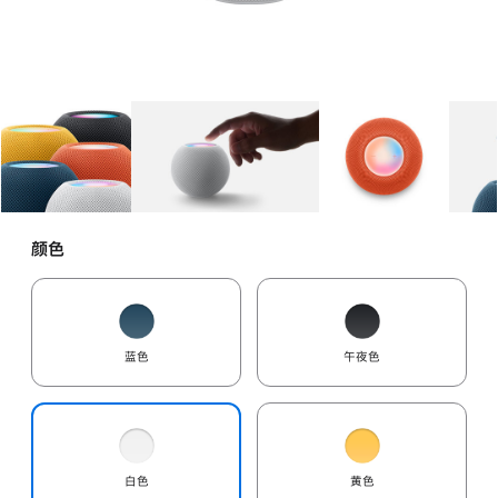
图库
图像
1
图库
图像
2
图库
图像
3
颜色
蓝色
午夜色
白色
黄色