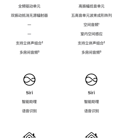
全频驱动单元
高振幅低音单元
双振动抵消无源辐射器
五高音单元波束成形阵列
—
空间音频
脚
¹
注
—
室内空间感应
支持立体声组合
脚
²
支持立体声组合
脚
²
注
注
多房间音频
脚
³
多房间音频
脚
³
注
注
Siri
Siri
智能助理
智能助理
语音识别
语音识别