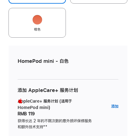
橙色
HomePod mini - 白色
添加 AppleCare+ 服务计划
AppleCare+ 服务计划 (适用于
AppleC
添加
HomePod mini)
服
RMB 119
务
获得长达 2 年的不限次数的意外损坏保修服务
和额外技术支持
脚
**
计
注