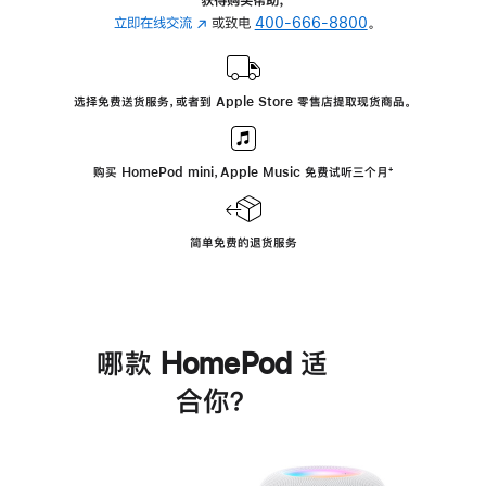
立即在线交流
(在
或致电
400-666-8800
。
新
窗
口
选择免费送货服务，或者到 Apple Store 零售店提取现货商品。
中
打
开)
购买 HomePod mini，Apple Music 免费试听三个月
脚
⁺
注
简单免费的退货服务
哪款 HomePod 适
合你？
进
一
步