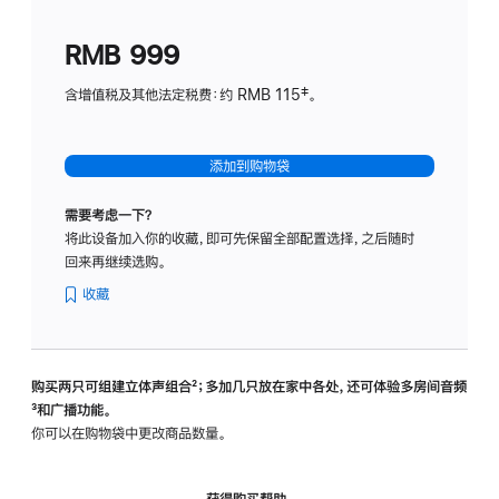
划
(适
RMB 999
用
于
含增值税及其他法定税费：约 RMB 115‡。
HomeP
mini)
添加到购物袋
需要考虑一下？
将此设备加入你的收藏，即可先保留全部配置选择，之后随时
回来再继续选购。
收藏
购买两只可组建立体声组合
脚
²；多加几只放在家中各处，还可体验多‍房‍间音频
脚
³和广播功能。
注
注
你可以在购物袋中更改商品数量。
获得购买帮助，