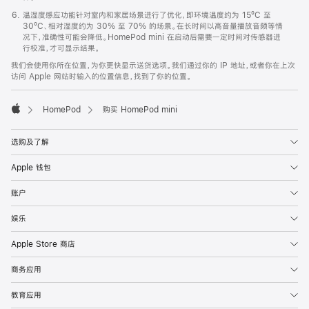
温湿度感应功能针对室内和家居场景进行了优化，即环境温度约为 15ºC 至
30ºC、相对湿度约为 30% 至 70% 的场景。在长时间以高音量播放音频等情
况下，准确性可能会降低。HomePod mini 在启动后需要一定时间对传感器进
行校准，才可显示结果。
我们会使用你所在位置，为你更快显示送货选项。我们通过你的 IP 地址，或者你在上次
访问 Apple 网站时输入的位置信息，找到了你的位置。
HomePod
购买 HomePod mini
Apple
选购及了解
Apple 钱包
账户
娱乐
Apple Store 商店
商务应用
教育应用