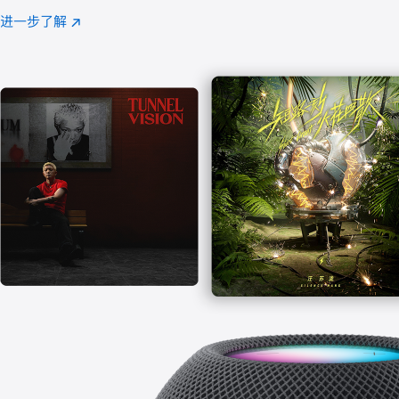
注
进一步了解
Apple
(在
Music
新
窗
口
中
打
开)