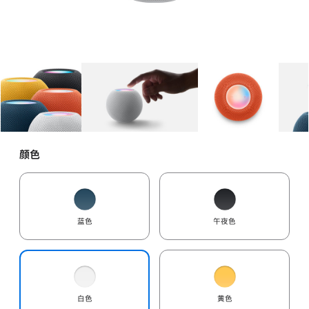
图库
图像
1
图库
图像
2
图库
图像
3
颜色
蓝色
午夜色
白色
黄色