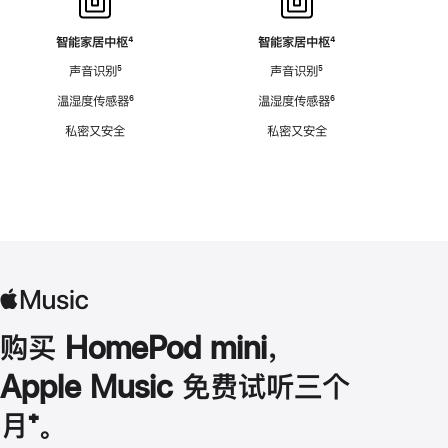
智能家居中枢
脚
⁴
智能家居中枢
脚
⁴
注
注
声音识别
脚
⁵
声音识别
脚
⁵
注
注
温湿度传感器
脚
⁶
温湿度传感器
脚
⁶
注
注
私密又安全
私密又安全
购买 HomePod mini，
Apple Music 免费试听三个
月
脚
⁺。