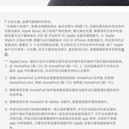
网
脚
‡ 为近似值。金额可能随时间变动。
注
页
⁺ 仅限新订阅用户。免费试用期结束后，每月收费为 RMB 12。优惠仅面向购买符合条件
页
的新设备的 Apple Music 新订阅用户限时提供。要兑换此优惠，需要将符合条件的音
频设备与运行最新版本 iOS 或 iPadOS 的 Apple 设备连接或配对。为 Apple
脚
Watch 兑换此优惠，需要与运行最新版本 iOS 的 iPhone 连接或配对。符合条件的设
备激活后，需要在 3 个月内领取此优惠。无论购买多少件符合条件的设备，每个 Apple
账户仅可享受一次优惠。会员方案将自动续订，直至取消订阅。须遵循限制条件和其他
条
款
。
(在
新
** AppleCare+ 服务计划可为使用过程中发生的意外损坏提供不限次数的保修服务。
窗
在 HomePod (第二代) 和 HomePod (第一代) 上，空间音频适用于支持此功
口
能的 app 中的兼容内容。并非所有内容都支持杜比全景声。
中
打
组建 HomePod 立体声组合需要使用两部同款 HomePod 扬声器，如两部
开)
HomePod mini、两部 HomePod (第二代) 或两部 HomePod (第一代)。
需要使用多部 HomePod 扬声器或兼容隔空播放功能并运行最新隔空播放软件
的扬声器。
需要使用支持 HomeKit 或 Matter 的配件。智能家居配件需单独购买。
声音识别功能可检测到烟雾和一氧化碳的警报声，并可在识别后向你发送通知。
当用户身处可能受到伤害的环境中，或在高风险或紧急情况下，均不应依赖声音
识别功能。声音识别功能需要使用升级更新后的家庭 app 架构，该架构于家庭
app 中单独提供。它要求所有连接家居配件的 Apple 设备均使用最新版本软
件。