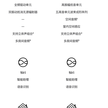
全频驱动单元
高振幅低音单元
双振动抵消无源辐射器
五高音单元波束成形阵列
—
空间音频
脚
¹
注
—
室内空间感应
支持立体声组合
脚
²
支持立体声组合
脚
²
注
注
多房间音频
脚
³
多房间音频
脚
³
注
注
Siri
Siri
智能助理
智能助理
语音识别
语音识别