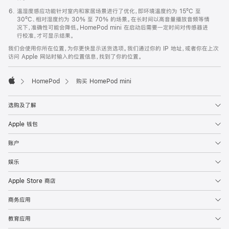
温湿度感应功能针对室内和家居场景进行了优化，即环境温度约为 15ºC 至
30ºC、相对湿度约为 30% 至 70% 的场景。在长时间以高音量播放音频等情
况下，准确性可能会降低。HomePod mini 在启动后需要一定时间对传感器进
行校准，才可显示结果。
我们会使用你所在位置，为你更快显示送货选项。我们通过你的 IP 地址，或者你在上次
访问 Apple 网站时输入的位置信息，找到了你的位置。
HomePod
购买 HomePod mini
Apple
选购及了解
Apple 钱包
账户
娱乐
Apple Store 商店
商务应用
教育应用