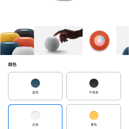
图库
图像
1
图库
图像
2
图库
图像
3
颜色
蓝色
午夜色
白色
黄色