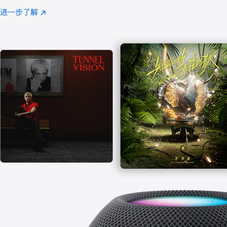
注
进一步了解
Apple
(在
Music
新
窗
口
中
打
开)