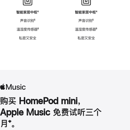
智能家居中枢
脚
⁴
智能家居中枢
脚
⁴
注
注
声音识别
脚
⁵
声音识别
脚
⁵
注
注
温湿度传感器
脚
⁶
温湿度传感器
脚
⁶
注
注
私密又安全
私密又安全
购买 HomePod mini，
Apple Music 免费试听三个
月
脚
⁺。