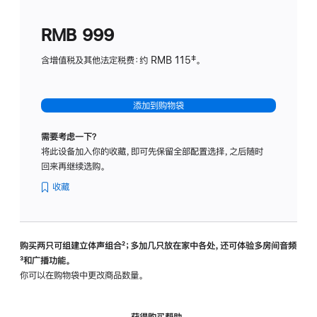
划
(适
RMB 999
用
于
含增值税及其他法定税费：约 RMB 115‡。
HomeP
mini)
添加到购物袋
需要考虑一下？
将此设备加入你的收藏，即可先保留全部配置选择，之后随时
回来再继续选购。
收藏
购买两只可组建立体声组合
脚
²；多加几只放在家中各处，还可体验多‍房‍间音频
脚
³和广播功能。
注
注
你可以在购物袋中更改商品数量。
获得购买帮助，