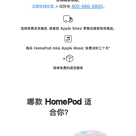
立即在线交流
(在
或致电
400-666-8800
。
新
窗
口
选择免费送货服务，或者到 Apple Store 零售店提取现货商品。
中
打
开)
购买 HomePod mini，Apple Music 免费试听三个月
脚
⁺
注
简单免费的退货服务
哪款 HomePod 适
合你？
进
一
步