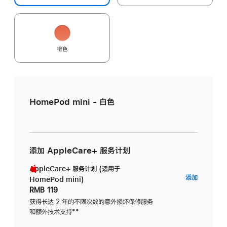
橙色
HomePod mini - 白色
添加 AppleCare+ 服务计划
AppleCare+ 服务计划 (适用于
AppleC
添加
HomePod mini)
服
RMB 119
务
获得长达 2 年的不限次数的意外损坏保修服务
和额外技术支持
脚
**
计
注