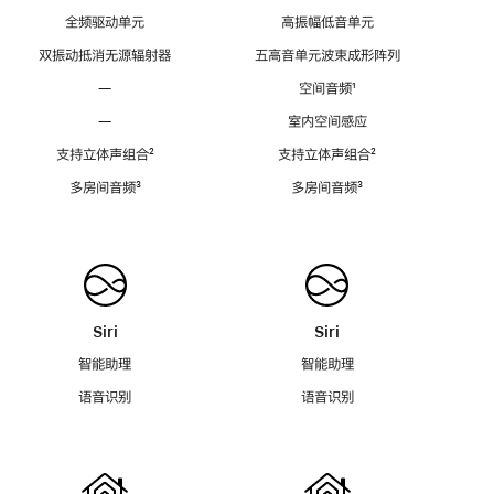
全频驱动单元
高振幅低音单元
双振动抵消无源辐射器
五高音单元波束成形阵列
—
空间音频
脚
¹
注
—
室内空间感应
支持立体声组合
脚
²
支持立体声组合
脚
²
注
注
多房间音频
脚
³
多房间音频
脚
³
注
注
Siri
Siri
智能助理
智能助理
语音识别
语音识别