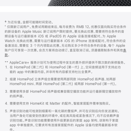
网
脚
‡ 为近似值。金额可能随时间变动。
注
页
⁺ 仅限新订阅用户。免费试用期结束后，每月收费为 RMB 12。优惠仅面向购买符合条件
页
的新设备的 Apple Music 新订阅用户限时提供。要兑换此优惠，需要将符合条件的音
频设备与运行最新版本 iOS 或 iPadOS 的 Apple 设备连接或配对。为 Apple
脚
Watch 兑换此优惠，需要与运行最新版本 iOS 的 iPhone 连接或配对。符合条件的设
备激活后，需要在 3 个月内领取此优惠。无论购买多少件符合条件的设备，每个 Apple
账户仅可享受一次优惠。会员方案将自动续订，直至取消订阅。须遵循限制条件和其他
条
款
。
(在
新
** AppleCare+ 服务计划可为使用过程中发生的意外损坏提供不限次数的保修服务。
窗
在 HomePod (第二代) 和 HomePod (第一代) 上，空间音频适用于支持此功
口
能的 app 中的兼容内容。并非所有内容都支持杜比全景声。
中
打
组建 HomePod 立体声组合需要使用两部同款 HomePod 扬声器，如两部
开)
HomePod mini、两部 HomePod (第二代) 或两部 HomePod (第一代)。
需要使用多部 HomePod 扬声器或兼容隔空播放功能并运行最新隔空播放软件
的扬声器。
需要使用支持 HomeKit 或 Matter 的配件。智能家居配件需单独购买。
声音识别功能可检测到烟雾和一氧化碳的警报声，并可在识别后向你发送通知。
当用户身处可能受到伤害的环境中，或在高风险或紧急情况下，均不应依赖声音
识别功能。声音识别功能需要使用升级更新后的家庭 app 架构，该架构于家庭
app 中单独提供。它要求所有连接家居配件的 Apple 设备均使用最新版本软
件。