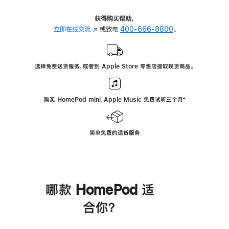
获得购买帮助，
立即在线交流
(在
或致电
400-666-8800
。
新
窗
口
选择免费送货服务，或者到 Apple Store 零售店提取现货商品。
中
打
开)
购买 HomePod mini，Apple Music 免费试听三个月
脚
⁺
注
简单免费的退货服务
哪款 HomePod 适
合你？
进