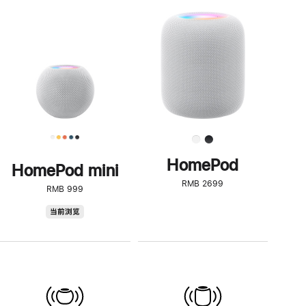
一
步
了
解
HomePod<
HomePod
HomePod mini
RMB 2699
RMB 999
HomePod
当前浏览
mini