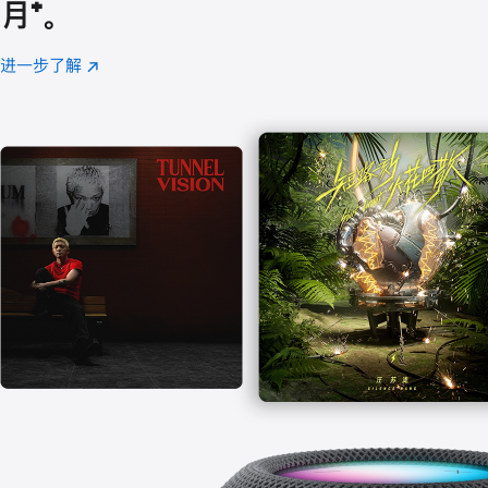
月
脚
⁺。
注
进一步了解
Apple
(在
Music
新
窗
口
中
打
开)