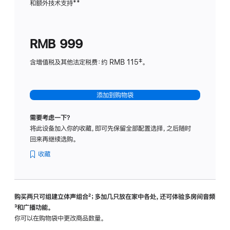
和额外技术支持
脚
**
计
注
划
(适
RMB 999
用
于
含增值税及其他法定税费：约 RMB 115‡。
HomeP
mini)
添加到购物袋
需要考虑一下？
将此设备加入你的收藏，即可先保留全部配置选择，之后随时
回来再继续选购。
收藏
购买两只可组建立体声组合
脚
²；多加几只放在家中各处，还可体验多‍房‍间音频
脚
³和广播功能。
注
注
你可以在购物袋中更改商品数量。