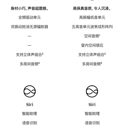
身材小巧，声音超震撼。
高保真音质，令人沉浸。
全频驱动单元
高振幅低音单元
双振动抵消无源辐射器
五高音单元波束成形阵列
—
空间音频
脚
¹
注
—
室内空间感应
支持立体声组合
脚
²
支持立体声组合
脚
²
注
注
多房间音频
脚
³
多房间音频
脚
³
注
注
Siri
Siri
智能助理
智能助理
语音识别
语音识别