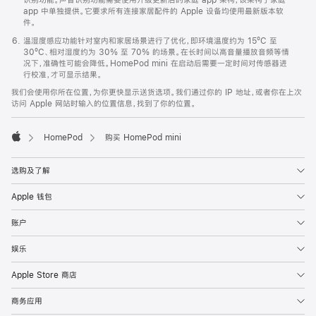
app 中单独提供。它要求所有连接家居配件的 Apple 设备均使用最新版本软
件。
温湿度感应功能针对室内和家居场景进行了优化，即环境温度约为 15ºC 至
30ºC、相对湿度约为 30% 至 70% 的场景。在长时间以高音量播放音频等情
况下，准确性可能会降低。HomePod mini 在启动后需要一定时间对传感器进
行校准，才可显示结果。
我们会使用你所在位置，为你更快显示送货选项。我们通过你的 IP 地址，或者你在上次
访问 Apple 网站时输入的位置信息，找到了你的位置。
HomePod
购买 HomePod mini
Apple
选购及了解
Apple 钱包
账户
娱乐
Apple Store 商店
商务应用