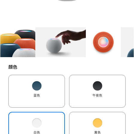
图库
图像
1
图库
图像
2
图库
图像
3
颜色
蓝色
午夜色
白色
黄色