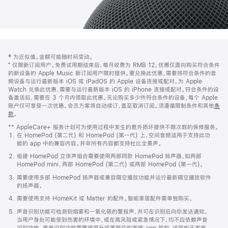
网
脚
‡ 为近似值。金额可能随时间变动。
注
页
⁺ 仅限新订阅用户。免费试用期结束后，每月收费为 RMB 12。优惠仅面向购买符合条件
页
的新设备的 Apple Music 新订阅用户限时提供。要兑换此优惠，需要将符合条件的音
频设备与运行最新版本 iOS 或 iPadOS 的 Apple 设备连接或配对。为 Apple
脚
Watch 兑换此优惠，需要与运行最新版本 iOS 的 iPhone 连接或配对。符合条件的设
备激活后，需要在 3 个月内领取此优惠。无论购买多少件符合条件的设备，每个 Apple
账户仅可享受一次优惠。会员方案将自动续订，直至取消订阅。须遵循限制条件和其他
条
款
。
(在
新
** AppleCare+ 服务计划可为使用过程中发生的意外损坏提供不限次数的保修服务。
窗
在 HomePod (第二代) 和 HomePod (第一代) 上，空间音频适用于支持此功
口
能的 app 中的兼容内容。并非所有内容都支持杜比全景声。
中
打
组建 HomePod 立体声组合需要使用两部同款 HomePod 扬声器，如两部
开)
HomePod mini、两部 HomePod (第二代) 或两部 HomePod (第一代)。
需要使用多部 HomePod 扬声器或兼容隔空播放功能并运行最新隔空播放软件
的扬声器。
需要使用支持 HomeKit 或 Matter 的配件。智能家居配件需单独购买。
声音识别功能可检测到烟雾和一氧化碳的警报声，并可在识别后向你发送通知。
当用户身处可能受到伤害的环境中，或在高风险或紧急情况下，均不应依赖声音
识别功能。声音识别功能需要使用升级更新后的家庭 app 架构，该架构于家庭