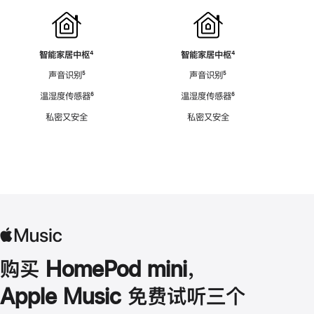
智能家居中枢
脚
⁴
智能家居中枢
脚
⁴
注
注
声音识别
脚
⁵
声音识别
脚
⁵
注
注
温湿度传感器
脚
⁶
温湿度传感器
脚
⁶
注
注
私密又安全
私密又安全
购买 HomePod mini，
Apple Music 免费试听三个