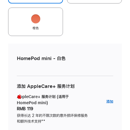
橙色
HomePod mini - 白色
添加 AppleCare+ 服务计划
AppleCare+ 服务计划 (适用于
AppleC
添加
HomePod mini)
服
RMB 119
务
获得长达 2 年的不限次数的意外损坏保修服务
和额外技术支持
脚
**
计
注