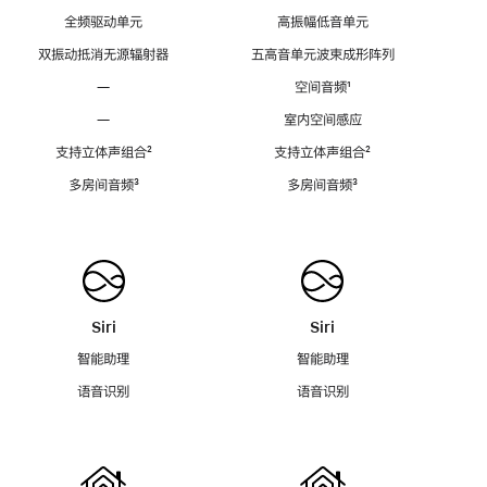
全频驱动单元
高振幅低音单元
双振动抵消无源辐射器
五高音单元波束成形阵列
—
空间音频
脚
¹
注
—
室内空间感应
支持立体声组合
脚
²
支持立体声组合
脚
²
注
注
多房间音频
脚
³
多房间音频
脚
³
注
注
Siri
Siri
智能助理
智能助理
语音识别
语音识别