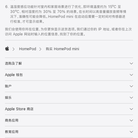
温湿度感应功能针对室内和家居场景进行了优化，即环境温度约为 15ºC 至
30ºC、相对湿度约为 30% 至 70% 的场景。在长时间以高音量播放音频等情
况下，准确性可能会降低。HomePod mini 在启动后需要一定时间对传感器进
行校准，才可显示结果。
我们会使用你所在位置，为你更快显示送货选项。我们通过你的 IP 地址，或者你在上次
访问 Apple 网站时输入的位置信息，找到了你的位置。
HomePod
购买 HomePod mini
Apple
选购及了解
Apple 钱包
账户
娱乐
Apple Store 商店
商务应用
教育应用