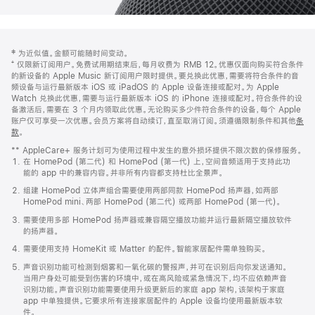
网
脚
‡ 为近似值。金额可能随时间变动。
注
页
⁺ 仅限新订阅用户。免费试用期结束后，每月收费为 RMB 12。优惠仅面向购买符合条件
页
的新设备的 Apple Music 新订阅用户限时提供。要兑换此优惠，需要将符合条件的音
频设备与运行最新版本 iOS 或 iPadOS 的 Apple 设备连接或配对。为 Apple
脚
Watch 兑换此优惠，需要与运行最新版本 iOS 的 iPhone 连接或配对。符合条件的设
备激活后，需要在 3 个月内领取此优惠。无论购买多少件符合条件的设备，每个 Apple
账户仅可享受一次优惠。会员方案将自动续订，直至取消订阅。须遵循限制条件和其他
条
款
。
(在
新
** AppleCare+ 服务计划可为使用过程中发生的意外损坏提供不限次数的保修服务。
窗
在 HomePod (第二代) 和 HomePod (第一代) 上，空间音频适用于支持此功
口
能的 app 中的兼容内容。并非所有内容都支持杜比全景声。
中
打
组建 HomePod 立体声组合需要使用两部同款 HomePod 扬声器，如两部
开)
HomePod mini、两部 HomePod (第二代) 或两部 HomePod (第一代)。
需要使用多部 HomePod 扬声器或兼容隔空播放功能并运行最新隔空播放软件
的扬声器。
需要使用支持 HomeKit 或 Matter 的配件。智能家居配件需单独购买。
声音识别功能可检测到烟雾和一氧化碳的警报声，并可在识别后向你发送通知。
当用户身处可能受到伤害的环境中，或在高风险或紧急情况下，均不应依赖声音
识别功能。声音识别功能需要使用升级更新后的家庭 app 架构，该架构于家庭
app 中单独提供。它要求所有连接家居配件的 Apple 设备均使用最新版本软
件。