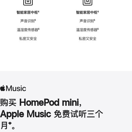
智能家居中枢
脚
⁴
智能家居中枢
脚
⁴
注
注
声音识别
脚
⁵
声音识别
脚
⁵
注
注
温湿度传感器
脚
⁶
温湿度传感器
脚
⁶
注
注
私密又安全
私密又安全
购买 HomePod mini，
Apple Music 免费试听三个
月
脚
⁺。