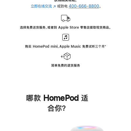
立即在线交流
(在
或致电
400-666-8800
。
新
窗
口
选择免费送货服务，或者到 Apple Store 零售店提取现货商品。
中
打
开)
购买 HomePod mini，Apple Music 免费试听三个月
脚
⁺
注
简单免费的退货服务
哪款 HomePod 适
合你？
进
一
步