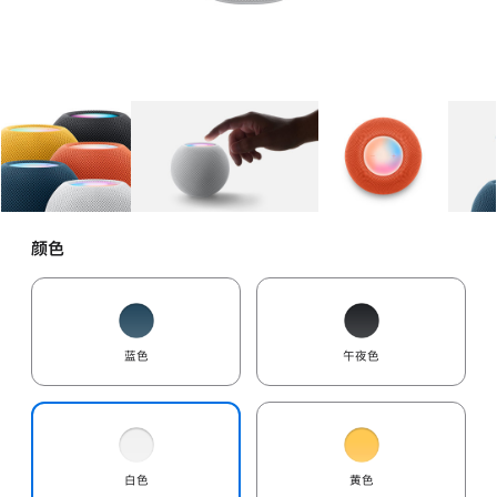
图库
图像
1
图库
图像
2
图库
图像
3
颜色
蓝色
午夜色
白色
黄色