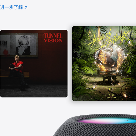
注
进一步了解
Apple
(在
Music
新
窗
口
中
打
开)