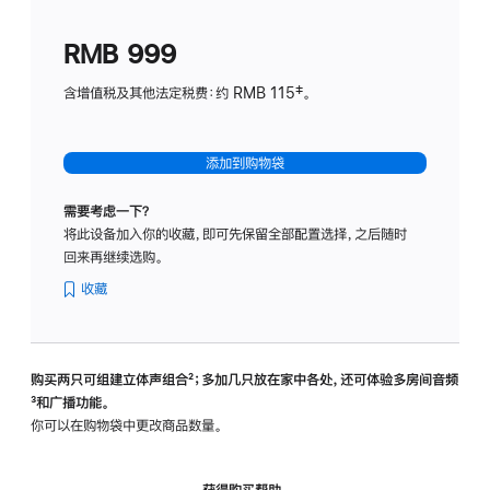
划
(适
RMB 999
用
于
含增值税及其他法定税费：约 RMB 115‡。
HomeP
mini)
添加到购物袋
需要考虑一下？
将此设备加入你的收藏，即可先保留全部配置选择，之后随时
回来再继续选购。
收藏
购买两只可组建立体声组合
脚
²；多加几只放在家中各处，还可体验多‍房‍间音频
脚
³和广播功能。
注
注
你可以在购物袋中更改商品数量。
获得购买帮助，