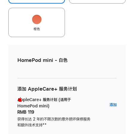
橙色
HomePod mini - 白色
添加 AppleCare+ 服务计划
AppleCare+ 服务计划 (适用于
AppleC
添加
HomePod mini)
服
RMB 119
务
获得长达 2 年的不限次数的意外损坏保修服务
和额外技术支持
脚
**
计
注