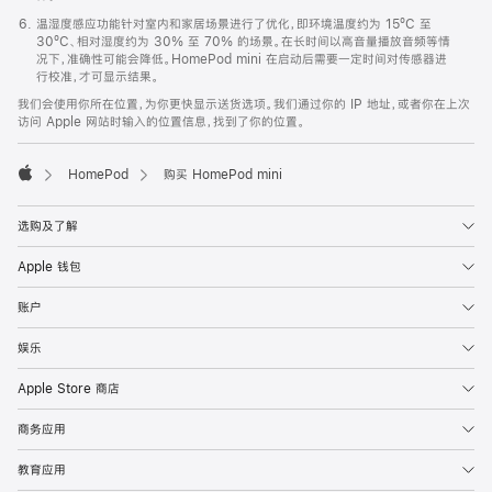
温湿度感应功能针对室内和家居场景进行了优化，即环境温度约为 15ºC 至
30ºC、相对湿度约为 30% 至 70% 的场景。在长时间以高音量播放音频等情
况下，准确性可能会降低。HomePod mini 在启动后需要一定时间对传感器进
行校准，才可显示结果。
我们会使用你所在位置，为你更快显示送货选项。我们通过你的 IP 地址，或者你在上次
访问 Apple 网站时输入的位置信息，找到了你的位置。
HomePod
购买 HomePod mini
Apple
选购及了解
Apple 钱包
账户
娱乐
Apple Store 商店
商务应用
教育应用