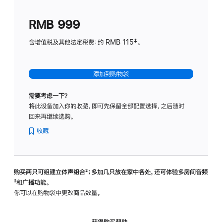
划
(适
RMB 999
用
于
含增值税及其他法定税费：约 RMB 115‡。
HomeP
mini)
添加到购物袋
需要考虑一下？
将此设备加入你的收藏，即可先保留全部配置选择，之后随时
回来再继续选购。
收藏
购买两只可组建立体声组合
脚
²；多加几只放在家中各处，还可体验多‍房‍间音频
脚
³和广播功能。
注
注
你可以在购物袋中更改商品数量。
获得购买帮助，