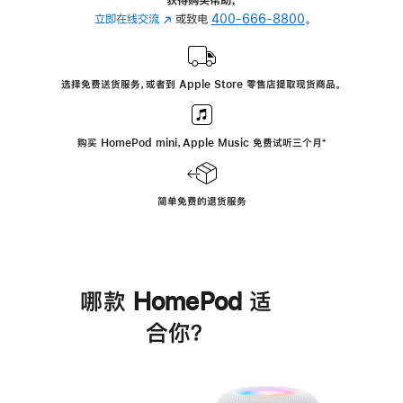
立即在线交流
(在
或致电
400-666-8800
。
新
窗
口
选择免费送货服务，或者到 Apple Store 零售店提取现货商品。
中
打
开)
购买 HomePod mini，Apple Music 免费试听三个月
脚
⁺
注
简单免费的退货服务
哪款 HomePod 适
合你？
进
一
步