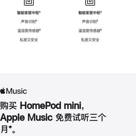
智能家居中枢
脚
⁴
智能家居中枢
脚
⁴
注
注
声音识别
脚
⁵
声音识别
脚
⁵
注
注
温湿度传感器
脚
⁶
温湿度传感器
脚
⁶
注
注
私密又安全
私密又安全
购买 HomePod mini，
Apple Music 免费试听三个
月
脚
⁺。