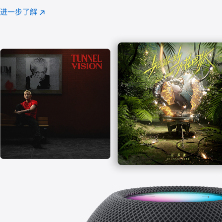
注
进一步了解
Apple
(在
Music
新
窗
口
中
打
开)