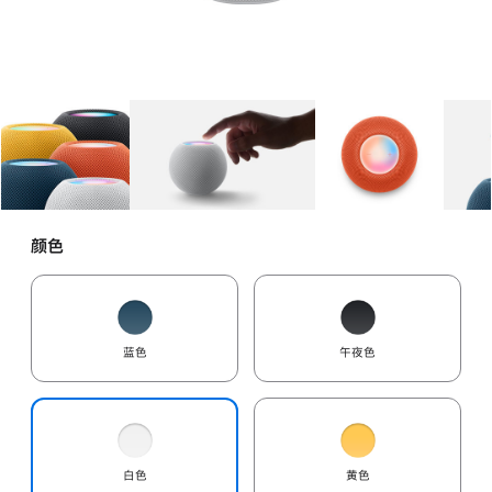
图库
图像
1
图库
图像
2
图库
图像
3
颜色
蓝色
午夜色
白色
黄色