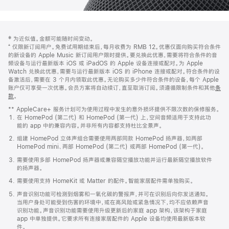
网
脚
‡ 为近似值。金额可能随时间变动。
注
页
⁺ 仅限新订阅用户。免费试用期结束后，每月收费为 RMB 12。优惠仅面向购买符合条件
页
的新设备的 Apple Music 新订阅用户限时提供。要兑换此优惠，需要将符合条件的音
频设备与运行最新版本 iOS 或 iPadOS 的 Apple 设备连接或配对。为 Apple
脚
Watch 兑换此优惠，需要与运行最新版本 iOS 的 iPhone 连接或配对。符合条件的设
备激活后，需要在 3 个月内领取此优惠。无论购买多少件符合条件的设备，每个 Apple
账户仅可享受一次优惠。会员方案将自动续订，直至取消订阅。须遵循限制条件和其他
条
款
。
(在
新
** AppleCare+ 服务计划可为使用过程中发生的意外损坏提供不限次数的保修服务。
窗
在 HomePod (第二代) 和 HomePod (第一代) 上，空间音频适用于支持此功
口
能的 app 中的兼容内容。并非所有内容都支持杜比全景声。
中
打
组建 HomePod 立体声组合需要使用两部同款 HomePod 扬声器，如两部
开)
HomePod mini、两部 HomePod (第二代) 或两部 HomePod (第一代)。
需要使用多部 HomePod 扬声器或兼容隔空播放功能并运行最新隔空播放软件
的扬声器。
需要使用支持 HomeKit 或 Matter 的配件。智能家居配件需单独购买。
声音识别功能可检测到烟雾和一氧化碳的警报声，并可在识别后向你发送通知。
当用户身处可能受到伤害的环境中，或在高风险或紧急情况下，均不应依赖声音
识别功能。声音识别功能需要使用升级更新后的家庭 app 架构，该架构于家庭
app 中单独提供。它要求所有连接家居配件的 Apple 设备均使用最新版本软
件。