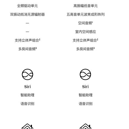
全频驱动单元
高振幅低音单元
双振动抵消无源辐射器
五高音单元波束成形阵列
—
空间音频
脚
¹
注
—
室内空间感应
支持立体声组合
脚
²
支持立体声组合
脚
²
注
注
多房间音频
脚
³
多房间音频
脚
³
注
注
Siri
Siri
智能助理
智能助理
语音识别
语音识别