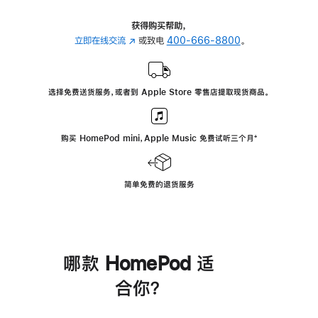
获得购买帮助，
立即在线交流
(在
或致电
400-666-8800
。
新
窗
口
选择免费送货服务，或者到 Apple Store 零售店提取现货商品。
中
打
开)
购买 HomePod mini，Apple Music 免费试听三个月
脚
⁺
注
简单免费的退货服务
哪款 HomePod 适
合你？
进