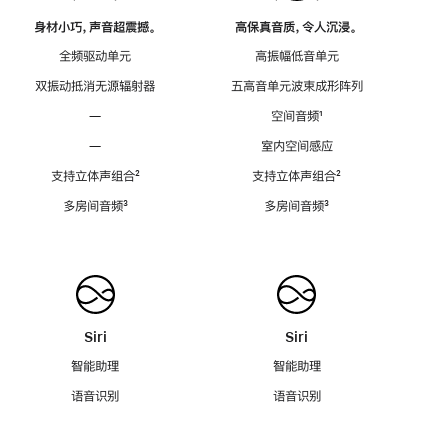
身材小巧，声音超震撼。
高保真音质，令人沉浸。
全频驱动单元
高振幅低音单元
双振动抵消无源辐射器
五高音单元波束成形阵列
—
空间音频
脚
¹
注
—
室内空间感应
支持立体声组合
脚
²
支持立体声组合
脚
²
注
注
多房间音频
脚
³
多房间音频
脚
³
注
注
Siri
Siri
智能助理
智能助理
语音识别
语音识别