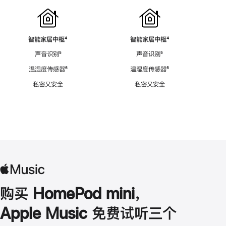
智能家居中枢
脚
⁴
智能家居中枢
脚
⁴
注
注
声音识别
脚
⁵
声音识别
脚
⁵
注
注
温湿度传感器
脚
⁶
温湿度传感器
脚
⁶
注
注
私密又安全
私密又安全
购买 HomePod mini，
Apple Music 免费试听三个