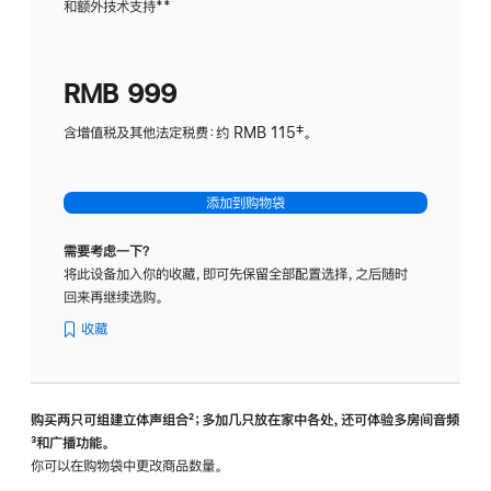
和额外技术支持
脚
**
计
注
划
(适
RMB 999
用
于
含增值税及其他法定税费：约 RMB 115‡。
HomeP
mini)
添加到购物袋
需要考虑一下？
将此设备加入你的收藏，即可先保留全部配置选择，之后随时
回来再继续选购。
收藏
购买两只可组建立体声组合
脚
²；多加几只放在家中各处，还可体验多‍房‍间音频
脚
³和广播功能。
注
注
你可以在购物袋中更改商品数量。