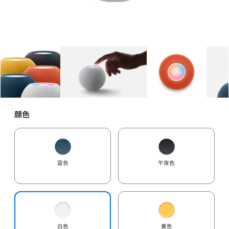
图库
图像
1
图库
图像
2
图库
图像
3
颜色
蓝色
午夜色
白色
黄色