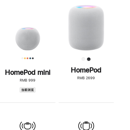
一
步
了
解
HomePod<
HomePod
HomePod mini
RMB 2699
RMB 999
HomePod
当前浏览
mini