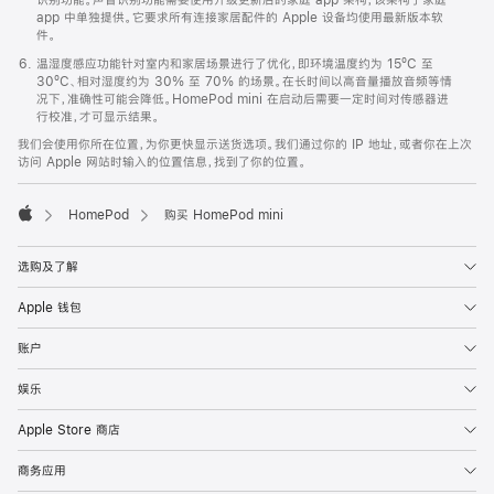
app 中单独提供。它要求所有连接家居配件的 Apple 设备均使用最新版本软
件。
温湿度感应功能针对室内和家居场景进行了优化，即环境温度约为 15ºC 至
30ºC、相对湿度约为 30% 至 70% 的场景。在长时间以高音量播放音频等情
况下，准确性可能会降低。HomePod mini 在启动后需要一定时间对传感器进
行校准，才可显示结果。
我们会使用你所在位置，为你更快显示送货选项。我们通过你的 IP 地址，或者你在上次
访问 Apple 网站时输入的位置信息，找到了你的位置。
HomePod
购买 HomePod mini
Apple
选购及了解
Apple 钱包
账户
娱乐
Apple Store 商店
商务应用