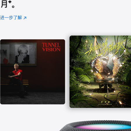
月
脚
⁺。
注
进一步了解
Apple
(在
Music
新
窗
口
中
打
开)