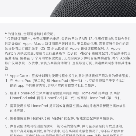
网
脚
‡ 为近似值。金额可能随时间变动。
注
页
⁺ 仅限新订阅用户。免费试用期结束后，每月收费为 RMB 12。优惠仅面向购买符合条件
页
的新设备的 Apple Music 新订阅用户限时提供。要兑换此优惠，需要将符合条件的音
频设备与运行最新版本 iOS 或 iPadOS 的 Apple 设备连接或配对。为 Apple
脚
Watch 兑换此优惠，需要与运行最新版本 iOS 的 iPhone 连接或配对。符合条件的设
备激活后，需要在 3 个月内领取此优惠。无论购买多少件符合条件的设备，每个 Apple
账户仅可享受一次优惠。会员方案将自动续订，直至取消订阅。须遵循限制条件和其他
条
款
。
(在
新
** AppleCare+ 服务计划可为使用过程中发生的意外损坏提供不限次数的保修服务。
窗
在 HomePod (第二代) 和 HomePod (第一代) 上，空间音频适用于支持此功
口
能的 app 中的兼容内容。并非所有内容都支持杜比全景声。
中
打
组建 HomePod 立体声组合需要使用两部同款 HomePod 扬声器，如两部
开)
HomePod mini、两部 HomePod (第二代) 或两部 HomePod (第一代)。
需要使用多部 HomePod 扬声器或兼容隔空播放功能并运行最新隔空播放软件
的扬声器。
需要使用支持 HomeKit 或 Matter 的配件。智能家居配件需单独购买。
声音识别功能可检测到烟雾和一氧化碳的警报声，并可在识别后向你发送通知。
当用户身处可能受到伤害的环境中，或在高风险或紧急情况下，均不应依赖声音
识别功能。声音识别功能需要使用升级更新后的家庭 app 架构，该架构于家庭