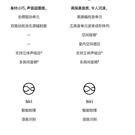
身材小巧，声音超震撼。
高保真音质，令人沉浸。
全频驱动单元
高振幅低音单元
双振动抵消无源辐射器
五高音单元波束成形阵列
—
空间音频
脚
¹
注
—
室内空间感应
支持立体声组合
脚
²
支持立体声组合
脚
²
注
注
多房间音频
脚
³
多房间音频
脚
³
注
注
Siri
Siri
智能助理
智能助理
语音识别
语音识别