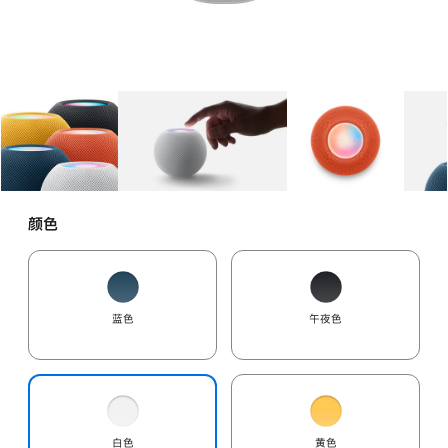
图库
图像
1
图库
图像
2
图库
图像
3
颜色
蓝色
午夜色
白色
黄色