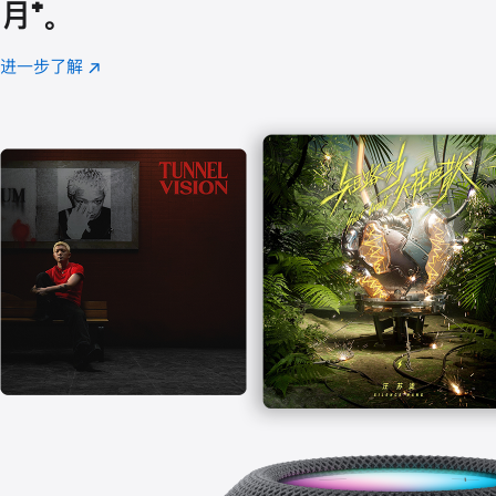
月
脚
⁺。
注
进一步了解
Apple
(在
Music
新
窗
口
中
打
开)