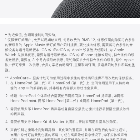
网
脚
‡ 为近似值。金额可能随时间变动。
注
页
⁺ 仅限新订阅用户。免费试用期结束后，每月收费为 RMB 12。优惠仅面向购买符合条件
页
的新设备的 Apple Music 新订阅用户限时提供。要兑换此优惠，需要将符合条件的音
频设备与运行最新版本 iOS 或 iPadOS 的 Apple 设备连接或配对。为 Apple
脚
Watch 兑换此优惠，需要与运行最新版本 iOS 的 iPhone 连接或配对。符合条件的设
备激活后，需要在 3 个月内领取此优惠。无论购买多少件符合条件的设备，每个 Apple
账户仅可享受一次优惠。会员方案将自动续订，直至取消订阅。须遵循限制条件和其他
条
款
。
(在
新
** AppleCare+ 服务计划可为使用过程中发生的意外损坏提供不限次数的保修服务。
窗
在 HomePod (第二代) 和 HomePod (第一代) 上，空间音频适用于支持此功
口
能的 app 中的兼容内容。并非所有内容都支持杜比全景声。
中
打
组建 HomePod 立体声组合需要使用两部同款 HomePod 扬声器，如两部
开)
HomePod mini、两部 HomePod (第二代) 或两部 HomePod (第一代)。
需要使用多部 HomePod 扬声器或兼容隔空播放功能并运行最新隔空播放软件
的扬声器。
需要使用支持 HomeKit 或 Matter 的配件。智能家居配件需单独购买。
声音识别功能可检测到烟雾和一氧化碳的警报声，并可在识别后向你发送通知。
当用户身处可能受到伤害的环境中，或在高风险或紧急情况下，均不应依赖声音
识别功能。声音识别功能需要使用升级更新后的家庭 app 架构，该架构于家庭