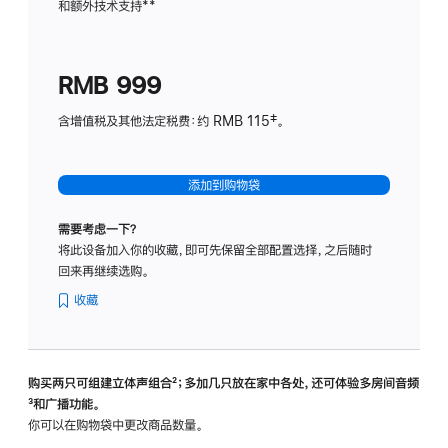
和额外技术支持
脚
**
计
注
划
(适
RMB 999
用
于
含增值税及其他法定税费：约 RMB 115‡。
HomeP
mini)
添加到购物袋
需要考虑一下？
将此设备加入你的收藏，即可先保留全部配置选择，之后随时
回来再继续选购。
收藏
购买两只可组建立体声组合
脚
²；多加几只放在家中各处，还可体验多‍房‍间音频
脚
³和广播功能。
注
注
你可以在购物袋中更改商品数量。