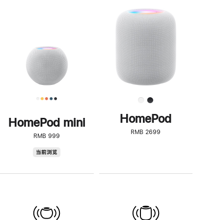
一
步
了
解
HomePod<
HomePod
HomePod mini
RMB 2699
RMB 999
HomePod
当前浏览
mini