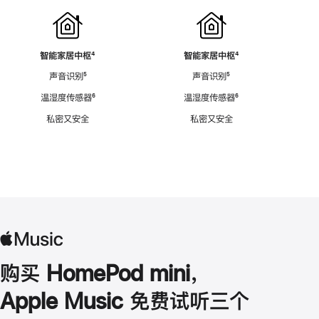
智能家居中枢
脚
⁴
智能家居中枢
脚
⁴
注
注
声音识别
脚
⁵
声音识别
脚
⁵
注
注
温湿度传感器
脚
⁶
温湿度传感器
脚
⁶
注
注
私密又安全
私密又安全
购买 HomePod mini，
Apple Music 免费试听三个