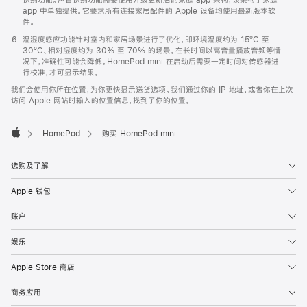
app 中单独提供。它要求所有连接家居配件的 Apple 设备均使用最新版本软
件。
温湿度感应功能针对室内和家居场景进行了优化，即环境温度约为 15ºC 至
30ºC、相对湿度约为 30% 至 70% 的场景。在长时间以高音量播放音频等情
况下，准确性可能会降低。HomePod mini 在启动后需要一定时间对传感器进
行校准，才可显示结果。
我们会使用你所在位置，为你更快显示送货选项。我们通过你的 IP 地址，或者你在上次
访问 Apple 网站时输入的位置信息，找到了你的位置。
HomePod
购买 HomePod mini
Apple
选购及了解
Apple 钱包
账户
娱乐
Apple Store 商店
商务应用