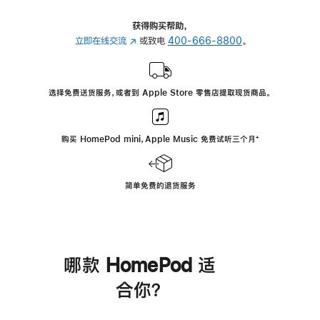
获得购买帮助，
立即在线交流
(在
或致电
400-666-8800
。
新
窗
口
选择免费送货服务，或者到 Apple Store 零售店提取现货商品。
中
打
开)
购买 HomePod mini，Apple Music 免费试听三个月
脚
⁺
注
简单免费的退货服务
哪款 HomePod 适
合你？
进