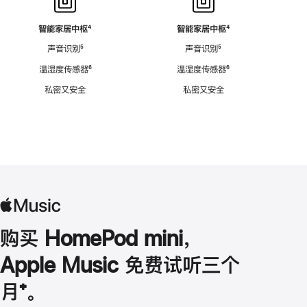
智能家居中枢
脚
⁴
智能家居中枢
脚
⁴
注
注
声音识别
脚
⁵
声音识别
脚
⁵
注
注
温湿度传感器
脚
⁶
温湿度传感器
脚
⁶
注
注
私密又安全
私密又安全
购买 HomePod mini，
Apple Music 免费试听三个
月
脚
⁺。