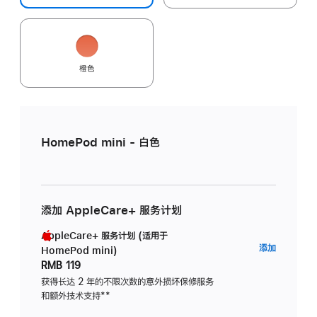
橙色
HomePod mini - 白色
添加 AppleCare+ 服务计划
AppleCare+ 服务计划 (适用于
AppleC
添加
HomePod mini)
服
RMB 119
务
获得长达 2 年的不限次数的意外损坏保修服务
和额外技术支持
脚
**
计
注