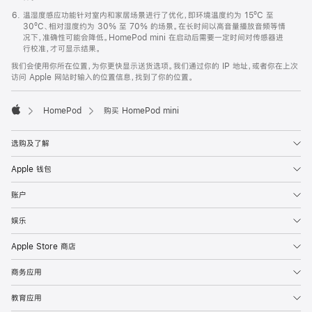
温湿度感应功能针对室内和家居场景进行了优化，即环境温度约为 15ºC 至
30ºC、相对湿度约为 30% 至 70% 的场景。在长时间以高音量播放音频等情
况下，准确性可能会降低。HomePod mini 在启动后需要一定时间对传感器进
行校准，才可显示结果。
我们会使用你所在位置，为你更快显示送货选项。我们通过你的 IP 地址，或者你在上次
访问 Apple 网站时输入的位置信息，找到了你的位置。
HomePod
购买 HomePod mini
Apple
选购及了解
Apple 钱包
账户
娱乐
Apple Store 商店
商务应用
教育应用