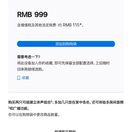
划
(适
RMB 999
用
于
含增值税及其他法定税费：约 RMB 115‡。
HomeP
mini)
添加到购物袋
需要考虑一下？
将此设备加入你的收藏，即可先保留全部配置选择，之后随时
回来再继续选购。
收藏
购买两只可组建立体声组合
脚
²；多加几只放在家中各处，还可体验多‍房‍间音频
脚
³和广播功能。
注
注
你可以在购物袋中更改商品数量。
获得购买帮助，