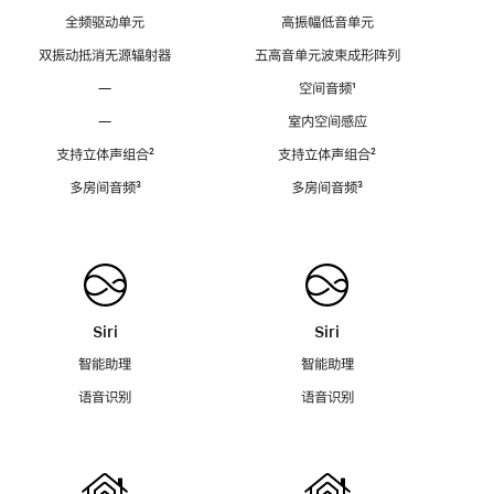
全频驱动单元
高振幅低音单元
双振动抵消无源辐射器
五高音单元波束成形阵列
—
空间音频
脚
¹
注
—
室内空间感应
支持立体声组合
脚
²
支持立体声组合
脚
²
注
注
多房间音频
脚
³
多房间音频
脚
³
注
注
Siri
Siri
智能助理
智能助理
语音识别
语音识别