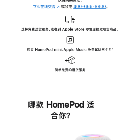
立即在线交流
(在
或致电
400-666-8800
。
新
窗
口
选择免费送货服务，或者到 Apple Store 零售店提取现货商品。
中
打
开)
购买 HomePod mini，Apple Music 免费试听三个月
脚
⁺
注
简单免费的退货服务
哪款 HomePod 适
合你？
进
一
步