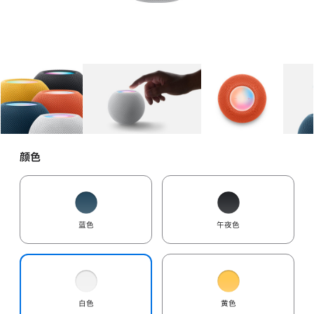
图库
图像
1
图库
图像
2
图库
图像
3
颜色
蓝色
午夜色
白色
黄色