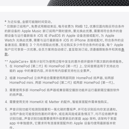
网
脚
‡ 为近似值。金额可能随时间变动。
注
页
⁺ 仅限新订阅用户。免费试用期结束后，每月收费为 RMB 12。优惠仅面向购买符合条件
页
的新设备的 Apple Music 新订阅用户限时提供。要兑换此优惠，需要将符合条件的音
频设备与运行最新版本 iOS 或 iPadOS 的 Apple 设备连接或配对。为 Apple
脚
Watch 兑换此优惠，需要与运行最新版本 iOS 的 iPhone 连接或配对。符合条件的设
备激活后，需要在 3 个月内领取此优惠。无论购买多少件符合条件的设备，每个 Apple
账户仅可享受一次优惠。会员方案将自动续订，直至取消订阅。须遵循限制条件和其他
条
款
。
(在
新
** AppleCare+ 服务计划可为使用过程中发生的意外损坏提供不限次数的保修服务。
窗
在 HomePod (第二代) 和 HomePod (第一代) 上，空间音频适用于支持此功
口
能的 app 中的兼容内容。并非所有内容都支持杜比全景声。
中
打
组建 HomePod 立体声组合需要使用两部同款 HomePod 扬声器，如两部
开)
HomePod mini、两部 HomePod (第二代) 或两部 HomePod (第一代)。
需要使用多部 HomePod 扬声器或兼容隔空播放功能并运行最新隔空播放软件
的扬声器。
需要使用支持 HomeKit 或 Matter 的配件。智能家居配件需单独购买。
声音识别功能可检测到烟雾和一氧化碳的警报声，并可在识别后向你发送通知。
当用户身处可能受到伤害的环境中，或在高风险或紧急情况下，均不应依赖声音
识别功能。声音识别功能需要使用升级更新后的家庭 app 架构，该架构于家庭
app 中单独提供。它要求所有连接家居配件的 Apple 设备均使用最新版本软
件。