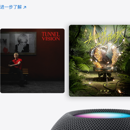
注
进一步了解
Apple
(在
Music
新
窗
口
中
打
开)