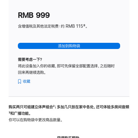
划
(适
RMB 999
用
于
含增值税及其他法定税费：约 RMB 115‡。
HomeP
mini)
添加到购物袋
需要考虑一下？
将此设备加入你的收藏，即可先保留全部配置选择，之后随时
回来再继续选购。
收藏
购买两只可组建立体声组合
脚
²；多加几只放在家中各处，还可体验多‍房‍间音频
脚
³和广播功能。
注
注
你可以在购物袋中更改商品数量。
获得购买帮助，