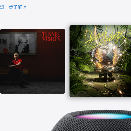
注
进一步了解
Apple
(在
Music
新
窗
口
中
打
开)