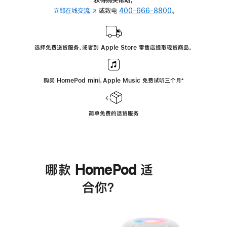
立即在线交流
(在
或致电
400-666-8800
。
新
窗
口
选择免费送货服务，或者到 Apple Store 零售店提取现货商品。
中
打
开)
购买 HomePod mini，Apple Music 免费试听三个月
脚
⁺
注
简单免费的退货服务
哪款 HomePod 适
合你？
进
一
步