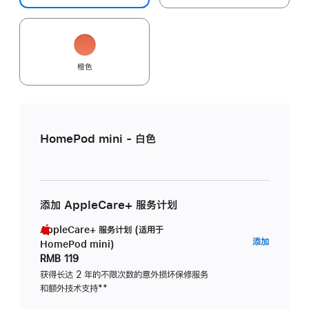
橙色
HomePod mini - 白色
添加 AppleCare+ 服务计划
AppleCare+ 服务计划 (适用于
AppleC
添加
HomePod mini)
服
RMB 119
务
获得长达 2 年的不限次数的意外损坏保修服务
和额外技术支持
脚
**
计
注