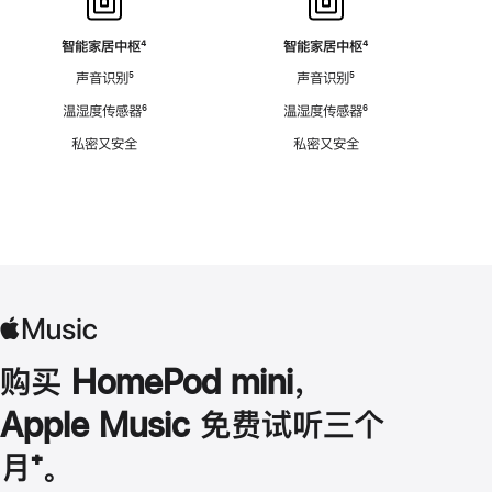
智能家居中枢
脚
⁴
智能家居中枢
脚
⁴
注
注
声音识别
脚
⁵
声音识别
脚
⁵
注
注
温湿度传感器
脚
⁶
温湿度传感器
脚
⁶
注
注
私密又安全
私密又安全
购买 HomePod mini，
Apple Music 免费试听三个
月
脚
⁺。