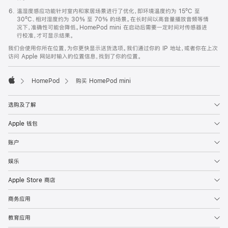
温湿度感应功能针对室内和家居场景进行了优化，即环境温度约为 15ºC 至
30ºC、相对湿度约为 30% 至 70% 的场景。在长时间以高音量播放音频等情
况下，准确性可能会降低。HomePod mini 在启动后需要一定时间对传感器进
行校准，才可显示结果。
我们会使用你所在位置，为你更快显示送货选项。我们通过你的 IP 地址，或者你在上次
访问 Apple 网站时输入的位置信息，找到了你的位置。
HomePod
购买 HomePod mini
Apple
选购及了解
Apple 钱包
账户
娱乐
Apple Store 商店
商务应用
教育应用