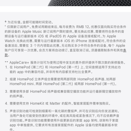
网
脚
‡ 为近似值。金额可能随时间变动。
注
页
⁺ 仅限新订阅用户。免费试用期结束后，每月收费为 RMB 12。优惠仅面向购买符合条件
页
的新设备的 Apple Music 新订阅用户限时提供。要兑换此优惠，需要将符合条件的音
频设备与运行最新版本 iOS 或 iPadOS 的 Apple 设备连接或配对。为 Apple
脚
Watch 兑换此优惠，需要与运行最新版本 iOS 的 iPhone 连接或配对。符合条件的设
备激活后，需要在 3 个月内领取此优惠。无论购买多少件符合条件的设备，每个 Apple
账户仅可享受一次优惠。会员方案将自动续订，直至取消订阅。须遵循限制条件和其他
条
款
。
(在
新
** AppleCare+ 服务计划可为使用过程中发生的意外损坏提供不限次数的保修服务。
窗
在 HomePod (第二代) 和 HomePod (第一代) 上，空间音频适用于支持此功
口
能的 app 中的兼容内容。并非所有内容都支持杜比全景声。
中
打
组建 HomePod 立体声组合需要使用两部同款 HomePod 扬声器，如两部
开)
HomePod mini、两部 HomePod (第二代) 或两部 HomePod (第一代)。
需要使用多部 HomePod 扬声器或兼容隔空播放功能并运行最新隔空播放软件
的扬声器。
需要使用支持 HomeKit 或 Matter 的配件。智能家居配件需单独购买。
声音识别功能可检测到烟雾和一氧化碳的警报声，并可在识别后向你发送通知。
当用户身处可能受到伤害的环境中，或在高风险或紧急情况下，均不应依赖声音
识别功能。声音识别功能需要使用升级更新后的家庭 app 架构，该架构于家庭
app 中单独提供。它要求所有连接家居配件的 Apple 设备均使用最新版本软
件。