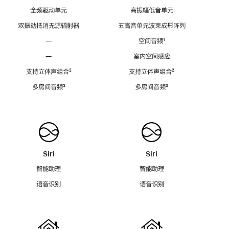
全频驱动单元
高振幅低音单元
双振动抵消无源辐射器
五高音单元波束成形阵列
—
空间音频
脚
¹
注
—
室内空间感应
支持立体声组合
脚
²
支持立体声组合
脚
²
注
注
多房间音频
脚
³
多房间音频
脚
³
注
注
Siri
Siri
智能助理
智能助理
语音识别
语音识别