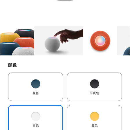
图库
图像
1
图库
图像
2
图库
图像
3
颜色
蓝色
午夜色
白色
黄色