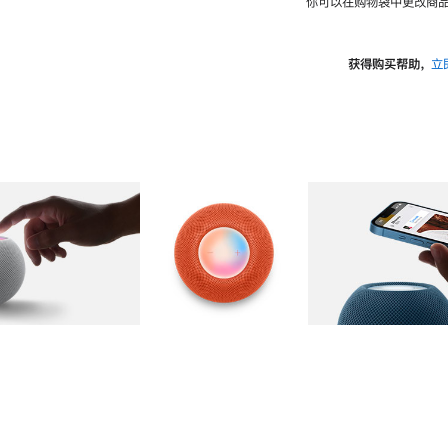
你可以在购物袋中更改商品
获得购买帮助，
立
图库
图像
2
图库
图像
3
图