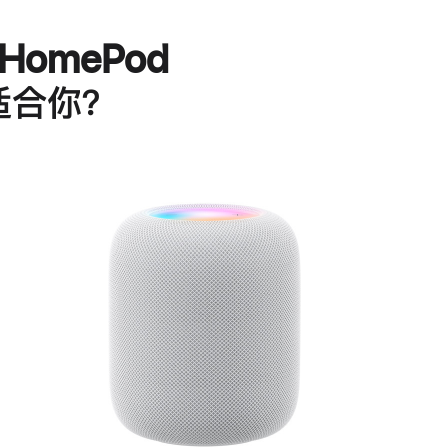
HomePod
适合你？
进
一
步
了
解
HomePod<