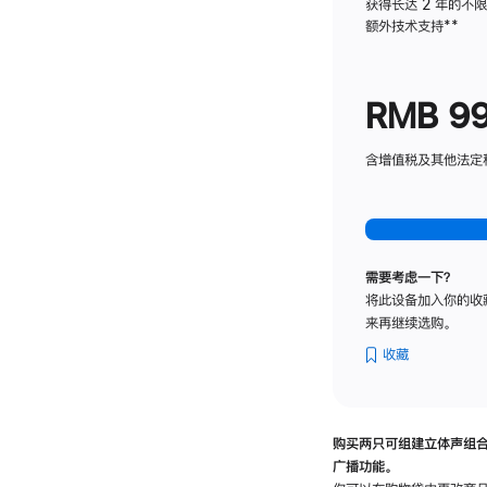
获得长达 2 年的不
额外技术支持
脚
**
注
RMB 9
含增值税及其他法定税费
需要考虑一下？
将此设备加入你的收
来再继续选购。
收藏
购买两只可组建立体声组
广播功能。