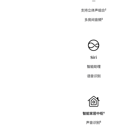
—
支持立体声组合
脚
²
注
多房间音频
脚
³
注
Siri
智能助理
语音识别
智能家居中枢
脚
⁴
注
声音识别
脚
⁵