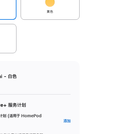
黄色
i - 白色
re+ 服务计划
务计划 (适用于 HomePod
AppleCare+
添加
服