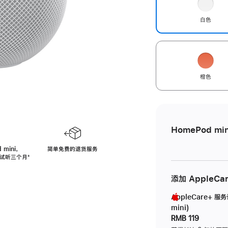
白色
橙色
HomePod min
 mini，
简单免费的退货服务
免费试听三个月
脚
⁺
注
添加 AppleCa
AppleCare+ 服
mini)
RMB 119