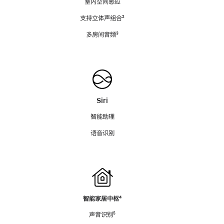
室内空间感应
支持立体声组合
脚
²
注
多房间音频
脚
³
注
Siri
智能助理
语音识别
智能家居中枢
脚
⁴
注
声音识别
脚
⁵