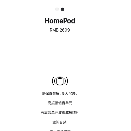
HomePod
RMB 2699
高保真音质，令人沉浸。
高振幅低音单元
五高音单元波束成形阵列
空间音频
脚
¹
注