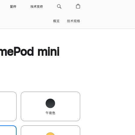
配件
技术支持
概览
技术规格
ePod mini
午夜色