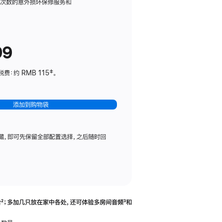
务
限次数的意外损坏保修服务和
计
划
(适
99
用
于
：约 RMB 115‡。
HomePod
mini)
添加到购物袋
藏，即可先保留全部配置选择，之后随时回
合
脚
²；多加几只放在家中各处，还可体验多‍房‍间音频
脚
³和
注
注