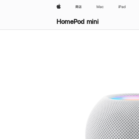
Apple
商店
Mac
iPad
HomePod mini
购
买
HomePod mini