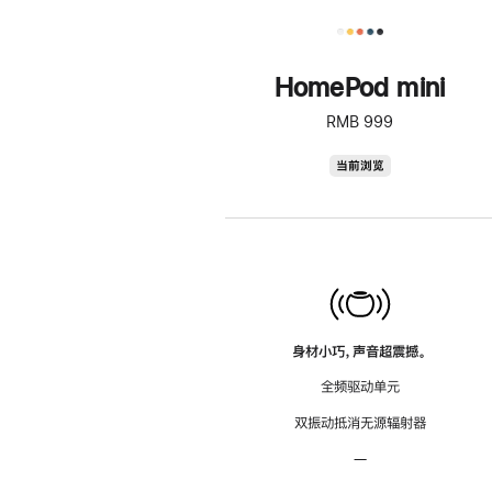
HomePod mini
RMB 999
HomePod
当前浏览
mini
身材小巧，声音超震撼。
全频驱动单元
双振动抵消无源辐射器
—