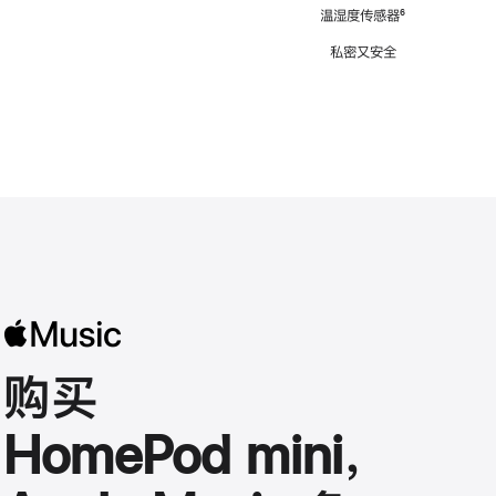
注
温湿度传感器
脚
⁶
注
私密又安全
购买
HomePod mini，