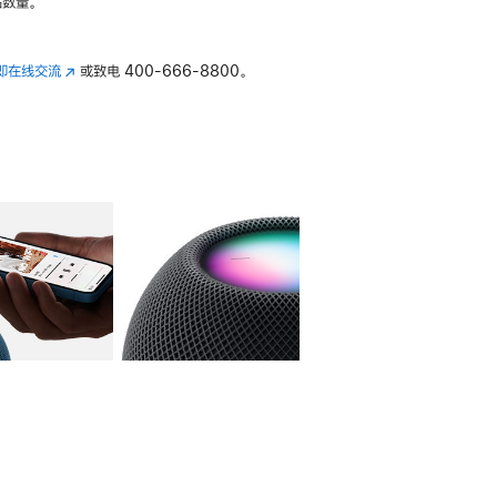
数量。
即在线交流
(在
或致电
400-666-8800。
新
窗
口
中
打
开)
库
图像
4
图库
图像
5