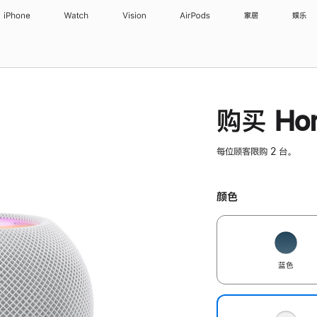
iPhone
Watch
Vision
AirPods
家居
娱乐
购买 Hom
每位顾客限购 2 台。
颜色
蓝色