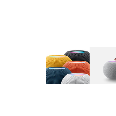
图库
图像
1