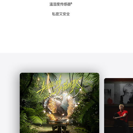
注
温湿度传感器
脚
⁶
注
私密又安全