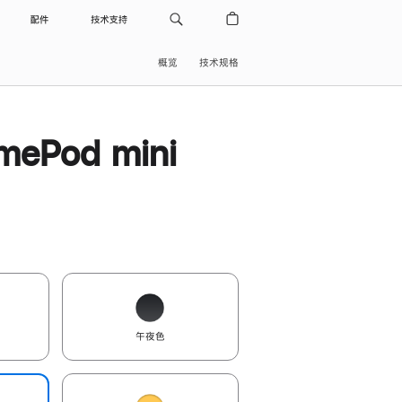
配件
技术支持
概览
技术规格
ePod mini
午夜色