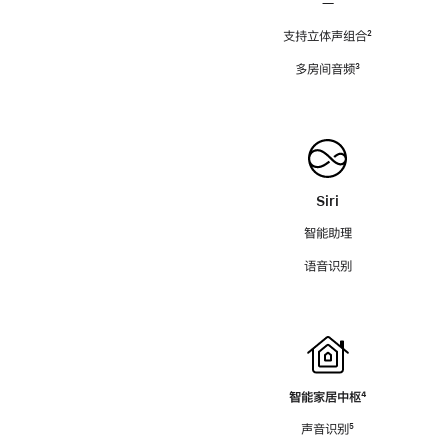
—
支持立体声组合
脚
²
注
多房间音频
脚
³
注
Siri
智能助理
语音识别
智能家居中枢
脚
⁴
注
声音识别
脚
⁵