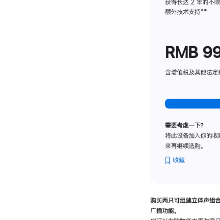
获得长达 2 年的不
额外技术支持
脚
**
注
RMB 9
含增值税及其他法定税费
需要考虑一下？
将此设备加入你的收
来再继续选购。
收藏
购买两只可组建立体声组
广播功能。