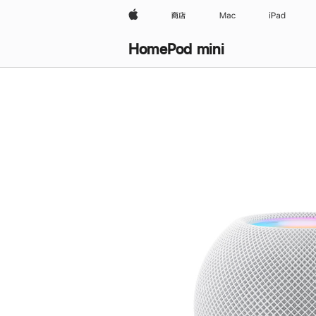
Apple
商店
Mac
iPad
HomePod mini
购
买
HomePod mini