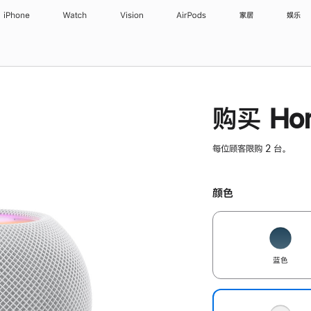
iPhone
Watch
Vision
AirPods
家居
娱乐
购买 Hom
每位顾客限购 2 台。
颜色
蓝色