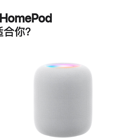
HomePod
适合你？
进
一
步
了
解
HomePod<