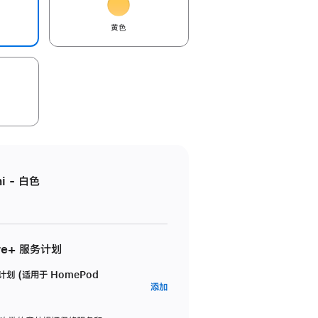
黄色
i - 白色
re+ 服务计划
务计划 (适用于 HomePod
AppleCare+
添加
服