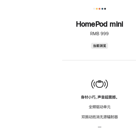
HomePod mini
RMB 999
HomePod
当前浏览
mini
身材小巧，声音超震撼。
全频驱动单元
双振动抵消无源辐射器
—