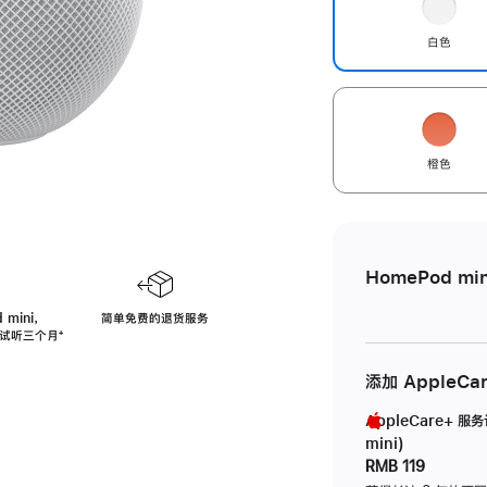
白色
橙色
HomePod min
 mini，
简单免费的退货服务
免费试听三个月
脚
⁺
注
添加 AppleCa
AppleCare+ 服
mini)
RMB 119