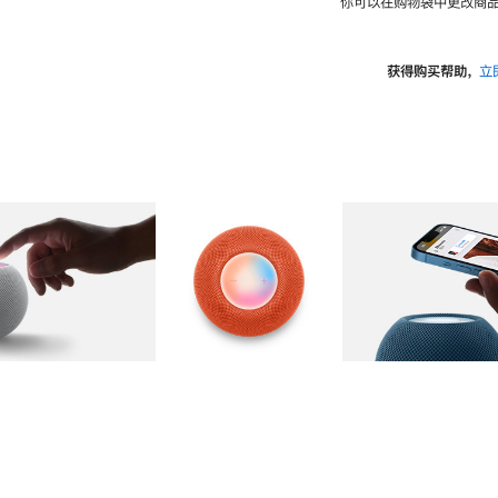
你可以在购物袋中更改商品
获得购买帮助，
立
图库
图像
2
图库
图像
3
图