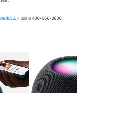
数量。
即在线交流
(在
或致电
400-666-8800。
新
窗
口
中
打
开)
库
图像
4
图库
图像
5