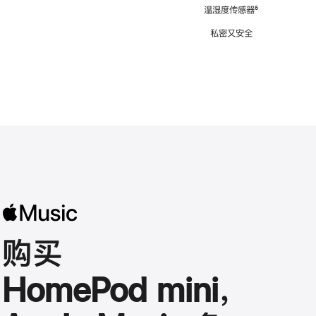
注
温湿度传感器
脚
⁶
注
私密又安全
购买
HomePod mini，