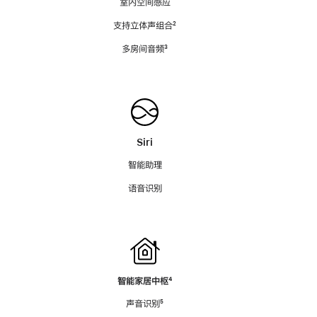
室内空间感应
支持立体声组合
脚
²
注
多房间音频
脚
³
注
Siri
智能助理
语音识别
智能家居中枢
脚
⁴
注
声音识别
脚
⁵