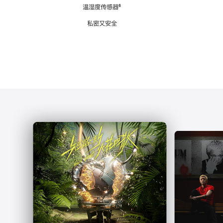
注
温湿度传感器
脚
⁶
注
私密又安全