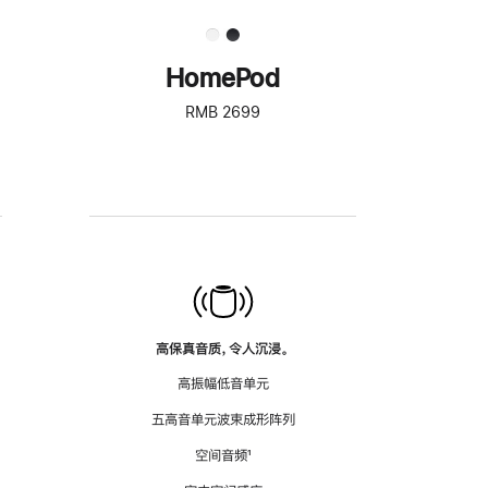
HomePod
RMB 2699
高保真音质，令人沉浸。
高振幅低音单元
五高音单元波束成形阵列
空间音频
脚
¹
注