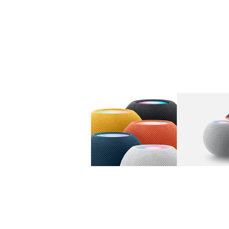
图库
图像
1