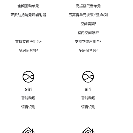
全频驱动单元
高振幅低音单元
双振动抵消无源辐射器
五高音单元波束成形阵列
—
空间音频
脚
¹
注
—
室内空间感应
支持立体声组合
脚
²
支持立体声组合
脚
²
注
注
多房间音频
脚
³
多房间音频
脚
³
注
注
Siri
Siri
智能助理
智能助理
语音识别
语音识别