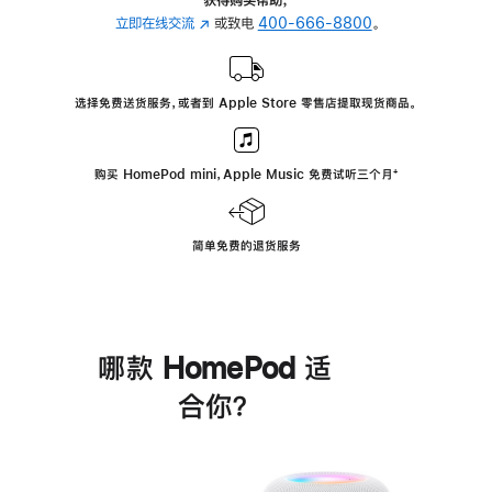
立即在线交流
(在
或致电
400-666-8800
。
新
窗
口
选择免费送货服务，或者到 Apple Store 零售店提取现货商品。
中
打
开)
购买 HomePod mini，Apple Music 免费试听三个月
脚
⁺
注
简单免费的退货服务
哪款 HomePod 适
合你？
进
一
步