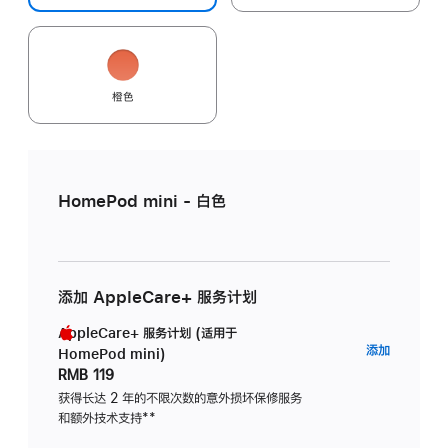
橙色
HomePod mini - 白色
添加 AppleCare+ 服务计划
AppleCare+ 服务计划 (适用于
AppleC
添加
HomePod mini)
服
RMB 119
务
获得长达 2 年的不限次数的意外损坏保修服务
和额外技术支持
脚
**
计
注