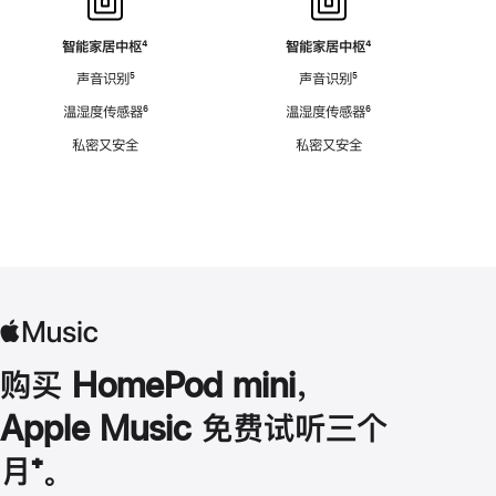
智能家居中枢
脚
⁴
智能家居中枢
脚
⁴
注
注
声音识别
脚
⁵
声音识别
脚
⁵
注
注
温湿度传感器
脚
⁶
温湿度传感器
脚
⁶
注
注
私密又安全
私密又安全
购买 HomePod mini，
Apple Music 免费试听三个
月
脚
⁺。