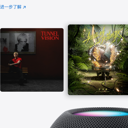
注
进一步了解
Apple
(在
Music
新
窗
口
中
打
开)