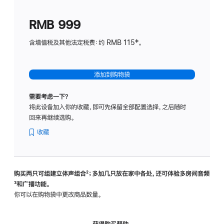
划
(适
RMB 999
用
于
含增值税及其他法定税费：约 RMB 115‡。
HomeP
mini)
添加到购物袋
需要考虑一下？
将此设备加入你的收藏，即可先保留全部配置选择，之后随时
回来再继续选购。
收藏
购买两只可组建立体声组合
脚
²；多加几只放在家中各处，还可体验多‍房‍间音频
脚
³和广播功能。
注
注
你可以在购物袋中更改商品数量。
获得购买帮助，