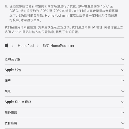
温湿度感应功能针对室内和家居场景进行了优化，即环境温度约为 15ºC 至
30ºC、相对湿度约为 30% 至 70% 的场景。在长时间以高音量播放音频等情
况下，准确性可能会降低。HomePod mini 在启动后需要一定时间对传感器进
行校准，才可显示结果。
我们会使用你所在位置，为你更快显示送货选项。我们通过你的 IP 地址，或者你在上次
访问 Apple 网站时输入的位置信息，找到了你的位置。
HomePod
购买 HomePod mini
Apple
选购及了解
Apple 钱包
账户
娱乐
Apple Store 商店
商务应用
教育应用