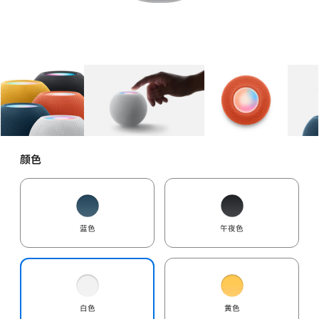
图库
图像
1
图库
图像
2
图库
图像
3
颜色
蓝色
午夜色
白色
黄色