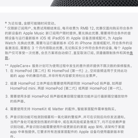
网
脚
‡ 为近似值。金额可能随时间变动。
注
页
⁺ 仅限新订阅用户。免费试用期结束后，每月收费为 RMB 12。优惠仅面向购买符合条件
页
的新设备的 Apple Music 新订阅用户限时提供。要兑换此优惠，需要将符合条件的音
频设备与运行最新版本 iOS 或 iPadOS 的 Apple 设备连接或配对。为 Apple
脚
Watch 兑换此优惠，需要与运行最新版本 iOS 的 iPhone 连接或配对。符合条件的设
备激活后，需要在 3 个月内领取此优惠。无论购买多少件符合条件的设备，每个 Apple
账户仅可享受一次优惠。会员方案将自动续订，直至取消订阅。须遵循限制条件和其他
条
款
。
(在
新
** AppleCare+ 服务计划可为使用过程中发生的意外损坏提供不限次数的保修服务。
窗
在 HomePod (第二代) 和 HomePod (第一代) 上，空间音频适用于支持此功
口
能的 app 中的兼容内容。并非所有内容都支持杜比全景声。
中
打
组建 HomePod 立体声组合需要使用两部同款 HomePod 扬声器，如两部
开)
HomePod mini、两部 HomePod (第二代) 或两部 HomePod (第一代)。
需要使用多部 HomePod 扬声器或兼容隔空播放功能并运行最新隔空播放软件
的扬声器。
需要使用支持 HomeKit 或 Matter 的配件。智能家居配件需单独购买。
声音识别功能可检测到烟雾和一氧化碳的警报声，并可在识别后向你发送通知。
当用户身处可能受到伤害的环境中，或在高风险或紧急情况下，均不应依赖声音
识别功能。声音识别功能需要使用升级更新后的家庭 app 架构，该架构于家庭
app 中单独提供。它要求所有连接家居配件的 Apple 设备均使用最新版本软
件。