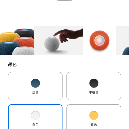
图库
图像
1
图库
图像
2
图库
图像
3
颜色
蓝色
午夜色
白色
黄色