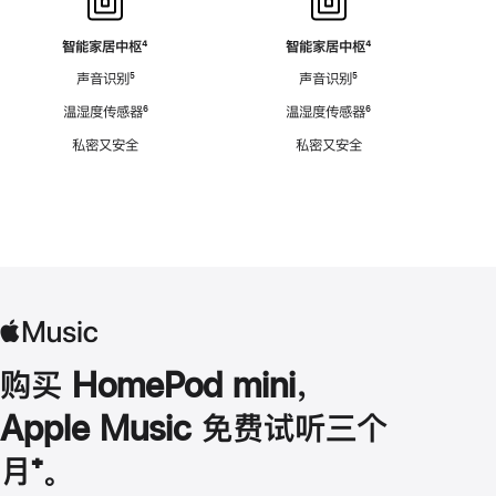
智能家居中枢
脚
⁴
智能家居中枢
脚
⁴
注
注
声音识别
脚
⁵
声音识别
脚
⁵
注
注
温湿度传感器
脚
⁶
温湿度传感器
脚
⁶
注
注
私密又安全
私密又安全
购买 HomePod mini，
Apple Music 免费试听三个
月
脚
⁺。