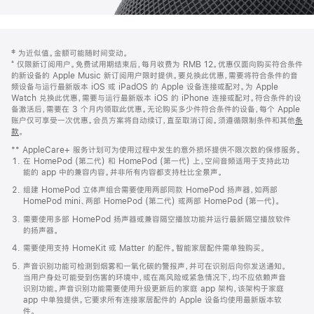
网
脚
‡ 为近似值。金额可能随时间变动。
注
页
⁺ 仅限新订阅用户。免费试用期结束后，每月收费为 RMB 12。优惠仅面向购买符合条件
页
的新设备的 Apple Music 新订阅用户限时提供。要兑换此优惠，需要将符合条件的音
频设备与运行最新版本 iOS 或 iPadOS 的 Apple 设备连接或配对。为 Apple
脚
Watch 兑换此优惠，需要与运行最新版本 iOS 的 iPhone 连接或配对。符合条件的设
备激活后，需要在 3 个月内领取此优惠。无论购买多少件符合条件的设备，每个 Apple
账户仅可享受一次优惠。会员方案将自动续订，直至取消订阅。须遵循限制条件和其他
条
款
。
(在
新
** AppleCare+ 服务计划可为使用过程中发生的意外损坏提供不限次数的保修服务。
窗
在 HomePod (第二代) 和 HomePod (第一代) 上，空间音频适用于支持此功
口
能的 app 中的兼容内容。并非所有内容都支持杜比全景声。
中
打
组建 HomePod 立体声组合需要使用两部同款 HomePod 扬声器，如两部
开)
HomePod mini、两部 HomePod (第二代) 或两部 HomePod (第一代)。
需要使用多部 HomePod 扬声器或兼容隔空播放功能并运行最新隔空播放软件
的扬声器。
需要使用支持 HomeKit 或 Matter 的配件。智能家居配件需单独购买。
声音识别功能可检测到烟雾和一氧化碳的警报声，并可在识别后向你发送通知。
当用户身处可能受到伤害的环境中，或在高风险或紧急情况下，均不应依赖声音
识别功能。声音识别功能需要使用升级更新后的家庭 app 架构，该架构于家庭
app 中单独提供。它要求所有连接家居配件的 Apple 设备均使用最新版本软
件。