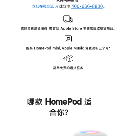
立即在线交流
(在
或致电
400-666-8800
。
新
窗
口
选择免费送货服务，或者到 Apple Store 零售店提取现货商品。
中
打
开)
购买 HomePod mini，Apple Music 免费试听三个月
脚
⁺
注
简单免费的退货服务
哪款 HomePod 适
合你？
进
一
步