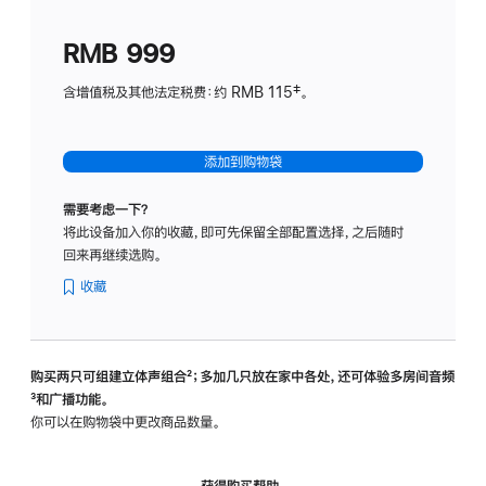
划
(适
RMB 999
用
于
含增值税及其他法定税费：约 RMB 115‡。
HomeP
mini)
添加到购物袋
需要考虑一下？
将此设备加入你的收藏，即可先保留全部配置选择，之后随时
回来再继续选购。
收藏
购买两只可组建立体声组合
脚
²；多加几只放在家中各处，还可体验多‍房‍间音频
脚
³和广播功能。
注
注
你可以在购物袋中更改商品数量。
获得购买帮助，