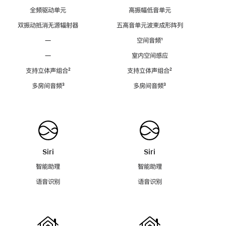
全频驱动单元
高振幅低音单元
双振动抵消无源辐射器
五高音单元波束成形阵列
—
空间音频
脚
¹
注
—
室内空间感应
支持立体声组合
脚
²
支持立体声组合
脚
²
注
注
多房间音频
脚
³
多房间音频
脚
³
注
注
Siri
Siri
智能助理
智能助理
语音识别
语音识别