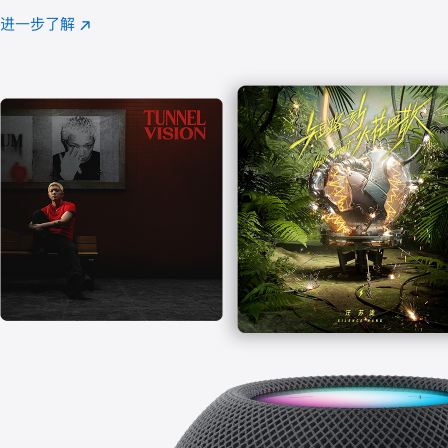
注
进一步了解
Apple
(在
Music
新
窗
口
中
打
开)