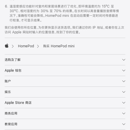
温湿度感应功能针对室内和家居场景进行了优化，即环境温度约为 15ºC 至
30ºC、相对湿度约为 30% 至 70% 的场景。在长时间以高音量播放音频等情
况下，准确性可能会降低。HomePod mini 在启动后需要一定时间对传感器进
行校准，才可显示结果。
我们会使用你所在位置，为你更快显示送货选项。我们通过你的 IP 地址，或者你在上次
访问 Apple 网站时输入的位置信息，找到了你的位置。
HomePod
购买 HomePod mini
Apple
选购及了解
Apple 钱包
账户
娱乐
Apple Store 商店
商务应用
教育应用