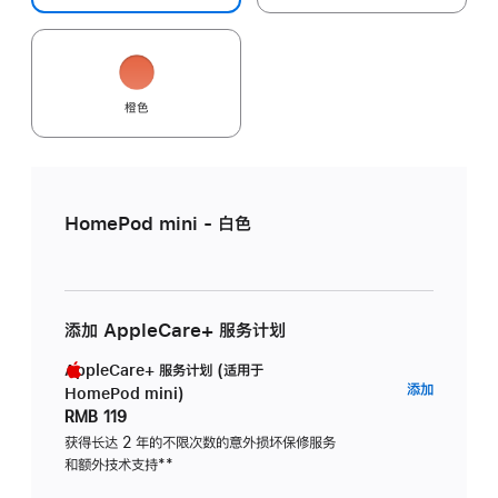
橙色
HomePod mini - 白色
添加 AppleCare+ 服务计划
AppleCare+ 服务计划 (适用于
AppleC
添加
HomePod mini)
服
RMB 119
务
获得长达 2 年的不限次数的意外损坏保修服务
和额外技术支持
脚
**
计
注