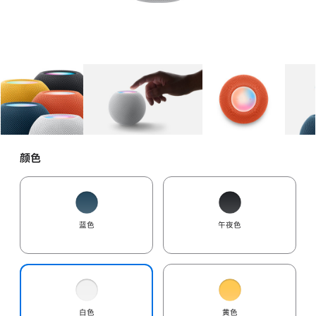
图库
图像
1
图库
图像
2
图库
图像
3
颜色
蓝色
午夜色
白色
黄色