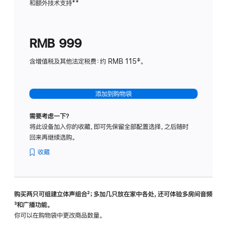
和额外技术支持
脚
**
计
注
划
(适
RMB 999
用
于
含增值税及其他法定税费：约 RMB 115‡。
HomeP
mini)
添加到购物袋
需要考虑一下？
将此设备加入你的收藏，即可先保留全部配置选择，之后随时
回来再继续选购。
收藏
购买两只可组建立体声组合
脚
²；多加几只放在家中各处，还可体验多‍房‍间音频
脚
³和广播功能。
注
注
你可以在购物袋中更改商品数量。