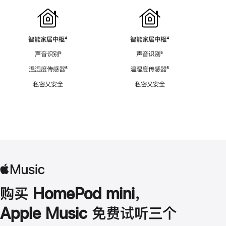
智能家居中枢
脚
⁴
智能家居中枢
脚
⁴
注
注
声音识别
脚
⁵
声音识别
脚
⁵
注
注
温湿度传感器
脚
⁶
温湿度传感器
脚
⁶
注
注
私密又安全
私密又安全
购买 HomePod mini，
Apple Music 免费试听三个