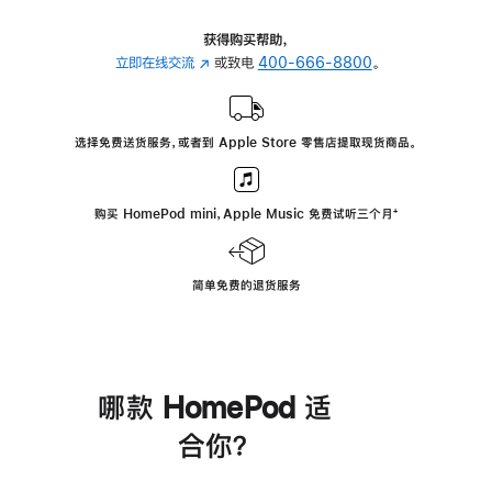
获得购买帮助，
立即在线交流
(在
或致电
400-666-8800
。
新
窗
口
选择免费送货服务，或者到 Apple Store 零售店提取现货商品。
中
打
开)
购买 HomePod mini，Apple Music 免费试听三个月
脚
⁺
注
简单免费的退货服务
哪款 HomePod 适
合你？
进