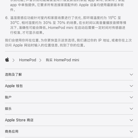
app 中单独提供。它要求所有连接家居配件的 Apple 设备均使用最新版本软
件。
温湿度感应功能针对室内和家居场景进行了优化，即环境温度约为 15ºC 至
30ºC、相对湿度约为 30% 至 70% 的场景。在长时间以高音量播放音频等情
况下，准确性可能会降低。HomePod mini 在启动后需要一定时间对传感器进
行校准，才可显示结果。
我们会使用你所在位置，为你更快显示送货选项。我们通过你的 IP 地址，或者你在上次
访问 Apple 网站时输入的位置信息，找到了你的位置。
HomePod
购买 HomePod mini
Apple
选购及了解
Apple 钱包
账户
娱乐
Apple Store 商店
商务应用