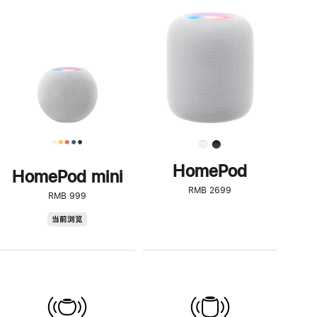
一
步
了
解
HomePod<
HomePod
HomePod mini
RMB 2699
RMB 999
HomePod
当前浏览
mini