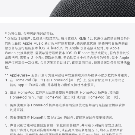
网
脚
‡ 为近似值。金额可能随时间变动。
注
页
⁺ 仅限新订阅用户。免费试用期结束后，每月收费为 RMB 12。优惠仅面向购买符合条件
页
的新设备的 Apple Music 新订阅用户限时提供。要兑换此优惠，需要将符合条件的音
频设备与运行最新版本 iOS 或 iPadOS 的 Apple 设备连接或配对。为 Apple
脚
Watch 兑换此优惠，需要与运行最新版本 iOS 的 iPhone 连接或配对。符合条件的设
备激活后，需要在 3 个月内领取此优惠。无论购买多少件符合条件的设备，每个 Apple
账户仅可享受一次优惠。会员方案将自动续订，直至取消订阅。须遵循限制条件和其他
条
款
。
(在
新
** AppleCare+ 服务计划可为使用过程中发生的意外损坏提供不限次数的保修服务。
窗
在 HomePod (第二代) 和 HomePod (第一代) 上，空间音频适用于支持此功
口
能的 app 中的兼容内容。并非所有内容都支持杜比全景声。
中
打
组建 HomePod 立体声组合需要使用两部同款 HomePod 扬声器，如两部
开)
HomePod mini、两部 HomePod (第二代) 或两部 HomePod (第一代)。
需要使用多部 HomePod 扬声器或兼容隔空播放功能并运行最新隔空播放软件
的扬声器。
需要使用支持 HomeKit 或 Matter 的配件。智能家居配件需单独购买。
声音识别功能可检测到烟雾和一氧化碳的警报声，并可在识别后向你发送通知。
当用户身处可能受到伤害的环境中，或在高风险或紧急情况下，均不应依赖声音
识别功能。声音识别功能需要使用升级更新后的家庭 app 架构，该架构于家庭