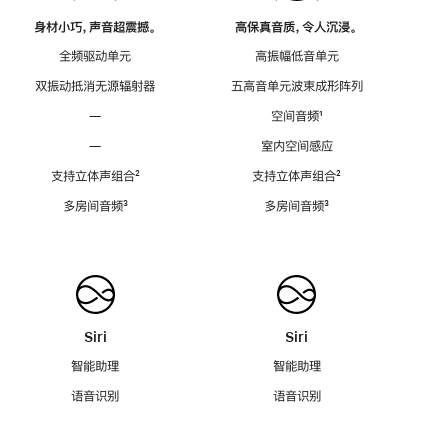
身材小巧，声音超震撼。
高保真音质，令人沉浸。
全频驱动单元
高振幅低音单元
双振动抵消无源辐射器
五高音单元波束成形阵列
—
空间音频
脚
¹
注
—
室内空间感应
支持立体声组合
脚
²
支持立体声组合
脚
²
注
注
多房间音频
脚
³
多房间音频
脚
³
注
注
Siri
Siri
智能助理
智能助理
语音识别
语音识别