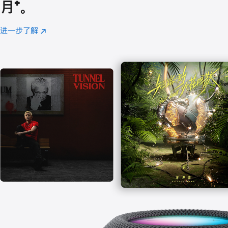
月
脚
⁺。
注
进一步了解
Apple
(在
Music
新
窗
口
中
打
开)