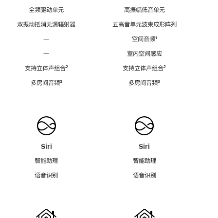
全频驱动单元
高振幅低音单元
双振动抵消无源辐射器
五高音单元波束成形阵列
—
空间音频
脚
¹
注
—
室内空间感应
支持立体声组合
脚
²
支持立体声组合
脚
²
注
注
多房间音频
脚
³
多房间音频
脚
³
注
注
Siri
Siri
智能助理
智能助理
语音识别
语音识别