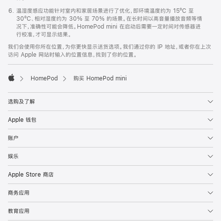
温湿度感应功能针对室内和家居场景进行了优化，即环境温度约为 15ºC 至
30ºC、相对湿度约为 30% 至 70% 的场景。在长时间以高音量播放音频等情
况下，准确性可能会降低。HomePod mini 在启动后需要一定时间对传感器进
行校准，才可显示结果。
我们会使用你所在位置，为你更快显示送货选项。我们通过你的 IP 地址，或者你在上次
访问 Apple 网站时输入的位置信息，找到了你的位置。
HomePod
购买 HomePod mini
Apple
选购及了解
Apple 钱包
账户
娱乐
Apple Store 商店
商务应用
教育应用