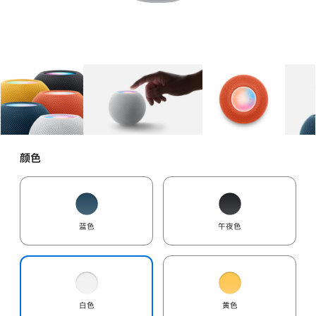
图库
图像
1
图库
图像
2
图库
图像
3
颜色
蓝色
午夜色
白色
黄色