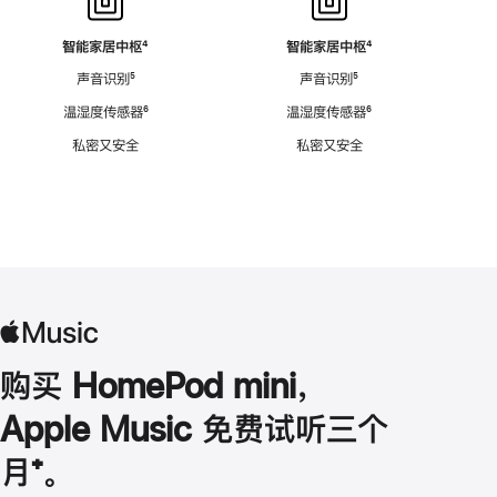
智能家居中枢
脚
⁴
智能家居中枢
脚
⁴
注
注
声音识别
脚
⁵
声音识别
脚
⁵
注
注
温湿度传感器
脚
⁶
温湿度传感器
脚
⁶
注
注
私密又安全
私密又安全
购买 HomePod mini，
Apple Music 免费试听三个
月
脚
⁺。