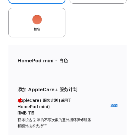
橙色
HomePod mini - 白色
添加 AppleCare+ 服务计划
AppleCare+ 服务计划 (适用于
AppleC
添加
HomePod mini)
服
RMB 119
务
获得长达 2 年的不限次数的意外损坏保修服务
和额外技术支持
脚
**
计
注