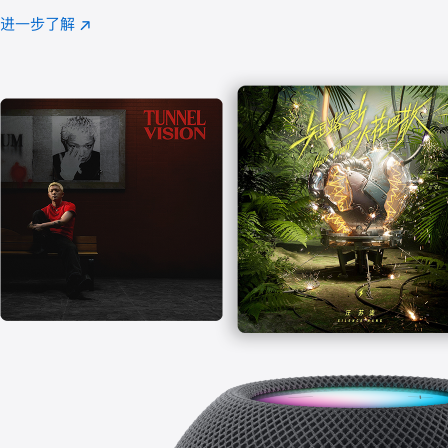
注
进一步了解
Apple
(在
Music
新
窗
口
中
打
开)