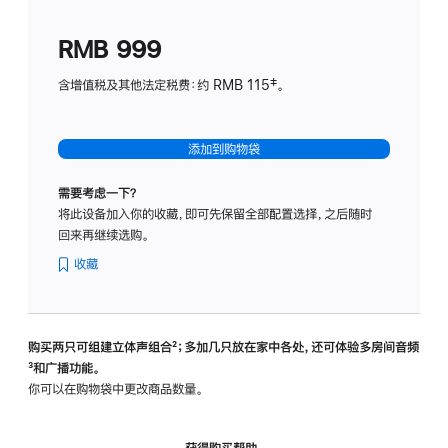
划
(适
RMB 999
用
于
含增值税及其他法定税费：约 RMB 115‡。
HomeP
mini)
添加到购物袋
需要考虑一下？
将此设备加入你的收藏，即可先保留全部配置选择，之后随时
回来再继续选购。
收藏
购买两只可组建立体声组合
脚
²；多加几只放在家中各处，还可体验多‍房‍间音频
脚
³和广播功能。
注
注
你可以在购物袋中更改商品数量。
获得购买帮助，