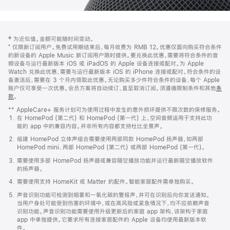
网
脚
‡ 为近似值。金额可能随时间变动。
注
页
⁺ 仅限新订阅用户。免费试用期结束后，每月收费为 RMB 12。优惠仅面向购买符合条件
页
的新设备的 Apple Music 新订阅用户限时提供。要兑换此优惠，需要将符合条件的音
频设备与运行最新版本 iOS 或 iPadOS 的 Apple 设备连接或配对。为 Apple
脚
Watch 兑换此优惠，需要与运行最新版本 iOS 的 iPhone 连接或配对。符合条件的设
备激活后，需要在 3 个月内领取此优惠。无论购买多少件符合条件的设备，每个 Apple
账户仅可享受一次优惠。会员方案将自动续订，直至取消订阅。须遵循限制条件和其他
条
款
。
(在
新
** AppleCare+ 服务计划可为使用过程中发生的意外损坏提供不限次数的保修服务。
窗
在 HomePod (第二代) 和 HomePod (第一代) 上，空间音频适用于支持此功
口
能的 app 中的兼容内容。并非所有内容都支持杜比全景声。
中
打
组建 HomePod 立体声组合需要使用两部同款 HomePod 扬声器，如两部
开)
HomePod mini、两部 HomePod (第二代) 或两部 HomePod (第一代)。
需要使用多部 HomePod 扬声器或兼容隔空播放功能并运行最新隔空播放软件
的扬声器。
需要使用支持 HomeKit 或 Matter 的配件。智能家居配件需单独购买。
声音识别功能可检测到烟雾和一氧化碳的警报声，并可在识别后向你发送通知。
当用户身处可能受到伤害的环境中，或在高风险或紧急情况下，均不应依赖声音
识别功能。声音识别功能需要使用升级更新后的家庭 app 架构，该架构于家庭
app 中单独提供。它要求所有连接家居配件的 Apple 设备均使用最新版本软
件。