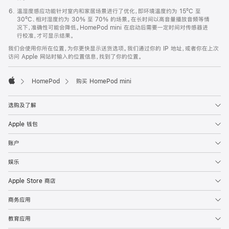
温湿度感应功能针对室内和家居场景进行了优化，即环境温度约为 15ºC 至
30ºC、相对湿度约为 30% 至 70% 的场景。在长时间以高音量播放音频等情
况下，准确性可能会降低。HomePod mini 在启动后需要一定时间对传感器进
行校准，才可显示结果。
我们会使用你所在位置，为你更快显示送货选项。我们通过你的 IP 地址，或者你在上次
访问 Apple 网站时输入的位置信息，找到了你的位置。
HomePod
购买 HomePod mini
Apple
选购及了解
Apple 钱包
账户
娱乐
Apple Store 商店
商务应用
教育应用