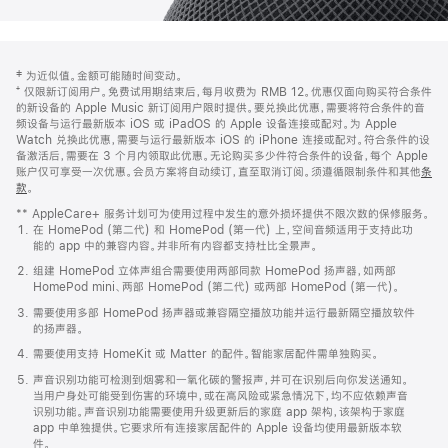
网
脚
‡ 为近似值。金额可能随时间变动。
注
页
⁺ 仅限新订阅用户。免费试用期结束后，每月收费为 RMB 12。优惠仅面向购买符合条件
页
的新设备的 Apple Music 新订阅用户限时提供。要兑换此优惠，需要将符合条件的音
频设备与运行最新版本 iOS 或 iPadOS 的 Apple 设备连接或配对。为 Apple
脚
Watch 兑换此优惠，需要与运行最新版本 iOS 的 iPhone 连接或配对。符合条件的设
备激活后，需要在 3 个月内领取此优惠。无论购买多少件符合条件的设备，每个 Apple
账户仅可享受一次优惠。会员方案将自动续订，直至取消订阅。须遵循限制条件和其他
条
款
。
(在
新
** AppleCare+ 服务计划可为使用过程中发生的意外损坏提供不限次数的保修服务。
窗
在 HomePod (第二代) 和 HomePod (第一代) 上，空间音频适用于支持此功
口
能的 app 中的兼容内容。并非所有内容都支持杜比全景声。
中
打
组建 HomePod 立体声组合需要使用两部同款 HomePod 扬声器，如两部
开)
HomePod mini、两部 HomePod (第二代) 或两部 HomePod (第一代)。
需要使用多部 HomePod 扬声器或兼容隔空播放功能并运行最新隔空播放软件
的扬声器。
需要使用支持 HomeKit 或 Matter 的配件。智能家居配件需单独购买。
声音识别功能可检测到烟雾和一氧化碳的警报声，并可在识别后向你发送通知。
当用户身处可能受到伤害的环境中，或在高风险或紧急情况下，均不应依赖声音
识别功能。声音识别功能需要使用升级更新后的家庭 app 架构，该架构于家庭
app 中单独提供。它要求所有连接家居配件的 Apple 设备均使用最新版本软
件。