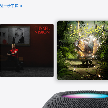
注
进一步了解
Apple
(在
Music
新
窗
口
中
打
开)