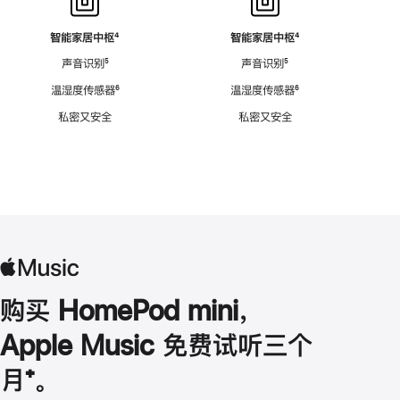
智能家居中枢
脚
⁴
智能家居中枢
脚
⁴
注
注
声音识别
脚
⁵
声音识别
脚
⁵
注
注
温湿度传感器
脚
⁶
温湿度传感器
脚
⁶
注
注
私密又安全
私密又安全
购买 HomePod mini，
Apple Music 免费试听三个
月
脚
⁺。