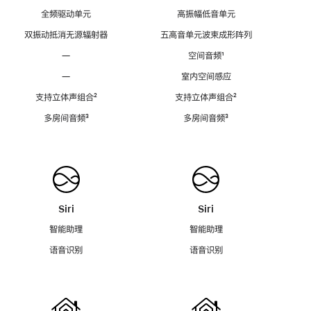
全频驱动单元
高振幅低音单元
双振动抵消无源辐射器
五高音单元波束成形阵列
—
空间音频
脚
¹
注
—
室内空间感应
支持立体声组合
脚
²
支持立体声组合
脚
²
注
注
多房间音频
脚
³
多房间音频
脚
³
注
注
Siri
Siri
智能助理
智能助理
语音识别
语音识别