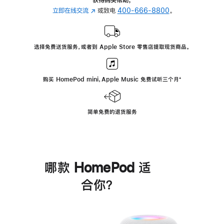
立即在线交流
(在
或致电
400-666-8800
。
新
窗
口
选择免费送货服务，或者到 Apple Store 零售店提取现货商品。
中
打
开)
购买 HomePod mini，Apple Music 免费试听三个月
脚
⁺
注
简单免费的退货服务
哪款 HomePod 适
合你？
进
一
步