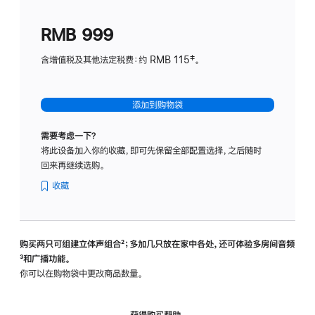
划
(适
RMB 999
用
于
含增值税及其他法定税费：约 RMB 115‡。
HomeP
mini)
添加到购物袋
需要考虑一下？
将此设备加入你的收藏，即可先保留全部配置选择，之后随时
回来再继续选购。
收藏
购买两只可组建立体声组合
脚
²；多加几只放在家中各处，还可体验多‍房‍间音频
脚
³和广播功能。
注
注
你可以在购物袋中更改商品数量。
获得购买帮助，