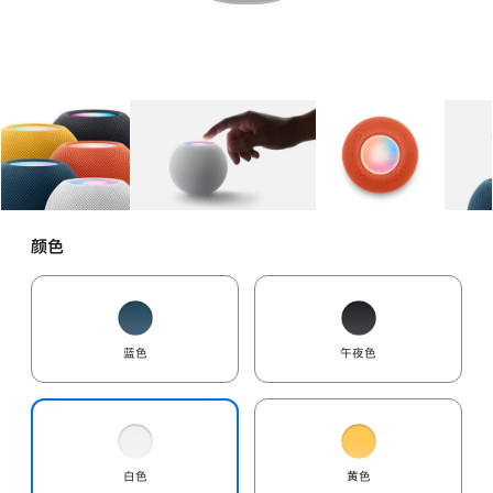
图库
图像
1
图库
图像
2
图库
图像
3
颜色
蓝色
午夜色
白色
黄色