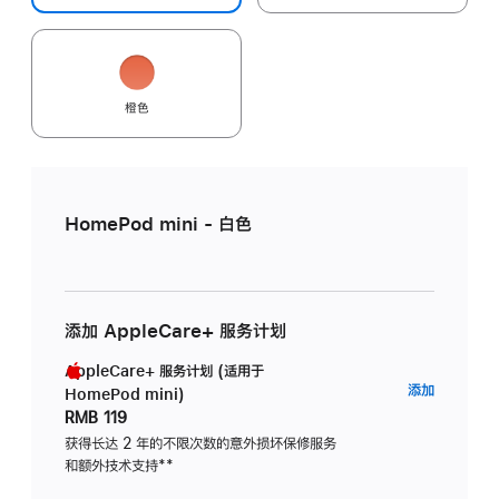
橙色
HomePod mini - 白色
添加 AppleCare+ 服务计划
AppleCare+ 服务计划 (适用于
AppleC
添加
HomePod mini)
服
RMB 119
务
获得长达 2 年的不限次数的意外损坏保修服务
和额外技术支持
脚
**
计
注