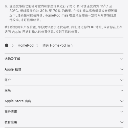
温湿度感应功能针对室内和家居场景进行了优化，即环境温度约为 15ºC 至
30ºC、相对湿度约为 30% 至 70% 的场景。在长时间以高音量播放音频等情
况下，准确性可能会降低。HomePod mini 在启动后需要一定时间对传感器进
行校准，才可显示结果。
我们会使用你所在位置，为你更快显示送货选项。我们通过你的 IP 地址，或者你在上次
访问 Apple 网站时输入的位置信息，找到了你的位置。
HomePod
购买 HomePod mini
Apple
选购及了解
Apple 钱包
账户
娱乐
Apple Store 商店
商务应用
教育应用