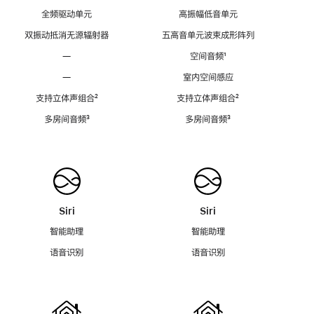
全频驱动单元
高振幅低音单元
双振动抵消无源辐射器
五高音单元波束成形阵列
—
空间音频
脚
¹
注
—
室内空间感应
支持立体声组合
脚
²
支持立体声组合
脚
²
注
注
多房间音频
脚
³
多房间音频
脚
³
注
注
Siri
Siri
智能助理
智能助理
语音识别
语音识别