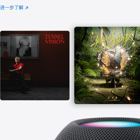
注
进一步了解
Apple
(在
Music
新
窗
口
中
打
开)