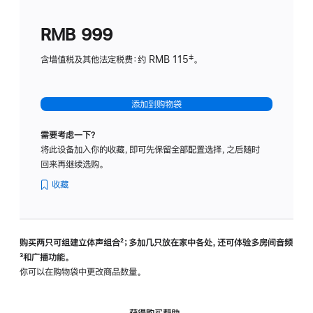
划
(适
RMB 999
用
于
含增值税及其他法定税费：约 RMB 115‡。
HomeP
mini)
添加到购物袋
需要考虑一下？
将此设备加入你的收藏，即可先保留全部配置选择，之后随时
回来再继续选购。
收藏
购买两只可组建立体声组合
脚
²；多加几只放在家中各处，还可体验多‍房‍间音频
脚
³和广播功能。
注
注
你可以在购物袋中更改商品数量。
获得购买帮助，