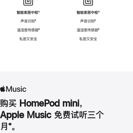
智能家居中枢
脚
⁴
智能家居中枢
脚
⁴
注
注
声音识别
脚
⁵
声音识别
脚
⁵
注
注
温湿度传感器
脚
⁶
温湿度传感器
脚
⁶
注
注
私密又安全
私密又安全
购买 HomePod mini，
Apple Music 免费试听三个
月
脚
⁺。