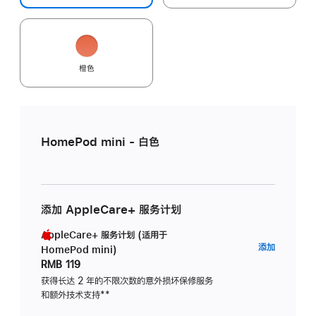
橙色
HomePod mini - 白色
添加 AppleCare+ 服务计划
AppleCare+ 服务计划 (适用于
AppleC
添加
HomePod mini)
服
RMB 119
务
获得长达 2 年的不限次数的意外损坏保修服务
和额外技术支持
脚
**
计
注