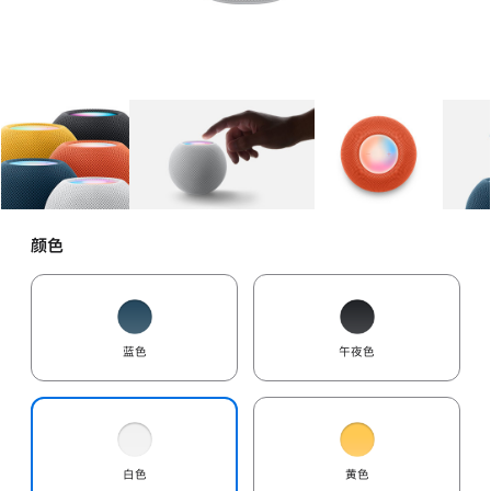
图库
图像
1
图库
图像
2
图库
图像
3
颜色
蓝色
午夜色
白色
黄色