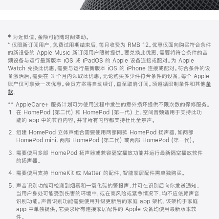
网
脚
‡ 为近似值。金额可能随时间变动。
注
页
⁺ 仅限新订阅用户。免费试用期结束后，每月收费为 RMB 12。优惠仅面向购买符合条件
页
的新设备的 Apple Music 新订阅用户限时提供。要兑换此优惠，需要将符合条件的音
频设备与运行最新版本 iOS 或 iPadOS 的 Apple 设备连接或配对。为 Apple
脚
Watch 兑换此优惠，需要与运行最新版本 iOS 的 iPhone 连接或配对。符合条件的设
备激活后，需要在 3 个月内领取此优惠。无论购买多少件符合条件的设备，每个 Apple
账户仅可享受一次优惠。会员方案将自动续订，直至取消订阅。须遵循限制条件和其他
条
款
。
(在
新
** AppleCare+ 服务计划可为使用过程中发生的意外损坏提供不限次数的保修服务。
窗
在 HomePod (第二代) 和 HomePod (第一代) 上，空间音频适用于支持此功
口
能的 app 中的兼容内容。并非所有内容都支持杜比全景声。
中
打
组建 HomePod 立体声组合需要使用两部同款 HomePod 扬声器，如两部
开)
HomePod mini、两部 HomePod (第二代) 或两部 HomePod (第一代)。
需要使用多部 HomePod 扬声器或兼容隔空播放功能并运行最新隔空播放软件
的扬声器。
需要使用支持 HomeKit 或 Matter 的配件。智能家居配件需单独购买。
声音识别功能可检测到烟雾和一氧化碳的警报声，并可在识别后向你发送通知。
当用户身处可能受到伤害的环境中，或在高风险或紧急情况下，均不应依赖声音
识别功能。声音识别功能需要使用升级更新后的家庭 app 架构，该架构于家庭
app 中单独提供。它要求所有连接家居配件的 Apple 设备均使用最新版本软
件。