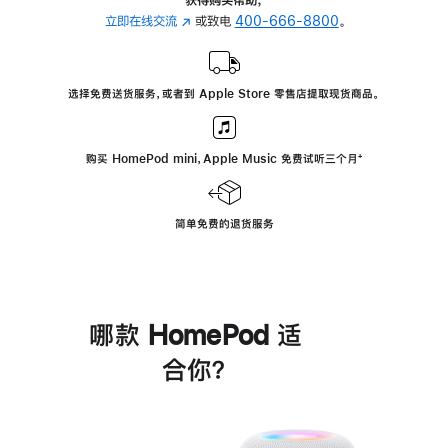
立即在线交流
(在
或致电
400-666-8800
。
新
窗
口
选择免费送货服务，或者到 Apple Store 零售店提取现货商品。
中
打
开)
购买 HomePod mini，Apple Music 免费试听三个月
脚
⁺
注
简单免费的退货服务
哪款 HomePod 适
合你？
进
一
步