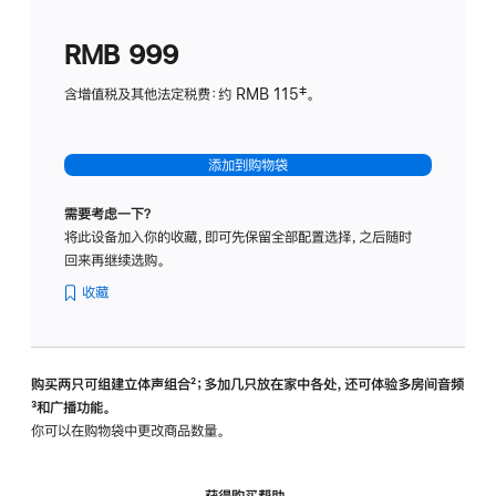
划
(适
RMB 999
用
于
含增值税及其他法定税费：约 RMB 115‡。
HomeP
mini)
添加到购物袋
需要考虑一下？
将此设备加入你的收藏，即可先保留全部配置选择，之后随时
回来再继续选购。
收藏
购买两只可组建立体声组合
脚
²；多加几只放在家中各处，还可体验多‍房‍间音频
脚
³和广播功能。
注
注
你可以在购物袋中更改商品数量。
获得购买帮助，