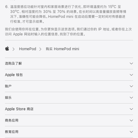
温湿度感应功能针对室内和家居场景进行了优化，即环境温度约为 15ºC 至
30ºC、相对湿度约为 30% 至 70% 的场景。在长时间以高音量播放音频等情
况下，准确性可能会降低。HomePod mini 在启动后需要一定时间对传感器进
行校准，才可显示结果。
我们会使用你所在位置，为你更快显示送货选项。我们通过你的 IP 地址，或者你在上次
访问 Apple 网站时输入的位置信息，找到了你的位置。
HomePod
购买 HomePod mini
Apple
选购及了解
Apple 钱包
账户
娱乐
Apple Store 商店
商务应用
教育应用