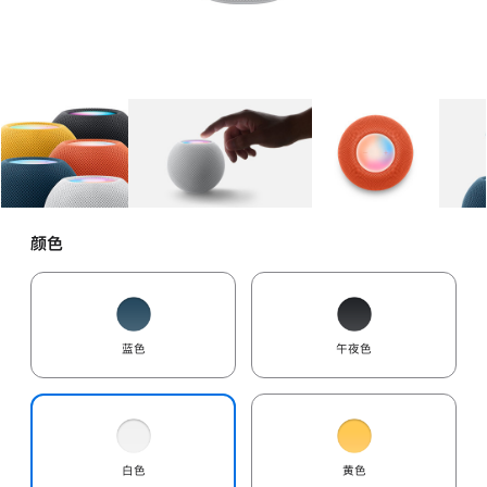
图库
图像
1
图库
图像
2
图库
图像
3
颜色
蓝色
午夜色
白色
黄色