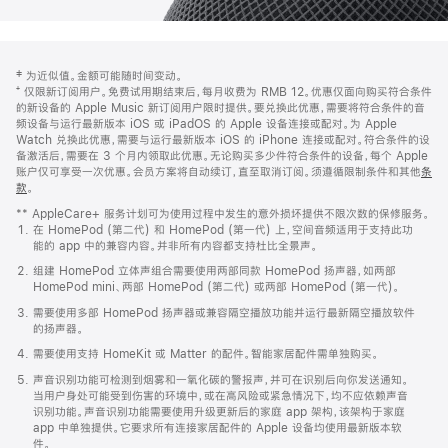
网
脚
‡ 为近似值。金额可能随时间变动。
注
页
⁺ 仅限新订阅用户。免费试用期结束后，每月收费为 RMB 12。优惠仅面向购买符合条件
页
的新设备的 Apple Music 新订阅用户限时提供。要兑换此优惠，需要将符合条件的音
频设备与运行最新版本 iOS 或 iPadOS 的 Apple 设备连接或配对。为 Apple
脚
Watch 兑换此优惠，需要与运行最新版本 iOS 的 iPhone 连接或配对。符合条件的设
备激活后，需要在 3 个月内领取此优惠。无论购买多少件符合条件的设备，每个 Apple
账户仅可享受一次优惠。会员方案将自动续订，直至取消订阅。须遵循限制条件和其他
条
款
。
(在
新
** AppleCare+ 服务计划可为使用过程中发生的意外损坏提供不限次数的保修服务。
窗
在 HomePod (第二代) 和 HomePod (第一代) 上，空间音频适用于支持此功
口
能的 app 中的兼容内容。并非所有内容都支持杜比全景声。
中
打
组建 HomePod 立体声组合需要使用两部同款 HomePod 扬声器，如两部
开)
HomePod mini、两部 HomePod (第二代) 或两部 HomePod (第一代)。
需要使用多部 HomePod 扬声器或兼容隔空播放功能并运行最新隔空播放软件
的扬声器。
需要使用支持 HomeKit 或 Matter 的配件。智能家居配件需单独购买。
声音识别功能可检测到烟雾和一氧化碳的警报声，并可在识别后向你发送通知。
当用户身处可能受到伤害的环境中，或在高风险或紧急情况下，均不应依赖声音
识别功能。声音识别功能需要使用升级更新后的家庭 app 架构，该架构于家庭
app 中单独提供。它要求所有连接家居配件的 Apple 设备均使用最新版本软
件。