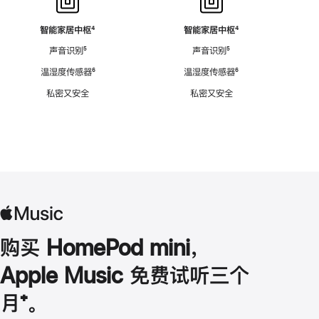
智能家居中枢
脚
⁴
智能家居中枢
脚
⁴
注
注
声音识别
脚
⁵
声音识别
脚
⁵
注
注
温湿度传感器
脚
⁶
温湿度传感器
脚
⁶
注
注
私密又安全
私密又安全
购买 HomePod mini，
Apple Music 免费试听三个
月
脚
⁺。