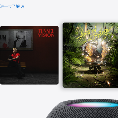
注
进一步了解
Apple
(在
Music
新
窗
口
中
打
开)