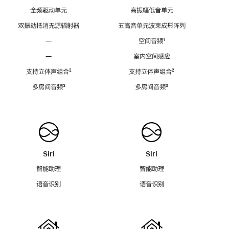
全频驱动单元
高振幅低音单元
双振动抵消无源辐射器
五高音单元波束成形阵列
—
空间音频
脚
¹
注
—
室内空间感应
支持立体声组合
脚
²
支持立体声组合
脚
²
注
注
多房间音频
脚
³
多房间音频
脚
³
注
注
Siri
Siri
智能助理
智能助理
语音识别
语音识别