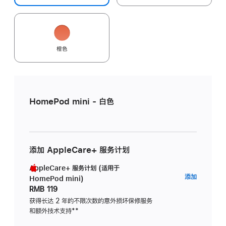
橙色
HomePod mini - 白色
添加 AppleCare+ 服务计划
AppleCare+ 服务计划 (适用于
AppleC
添加
HomePod mini)
服
RMB 119
务
获得长达 2 年的不限次数的意外损坏保修服务
和额外技术支持
脚
**
计
注