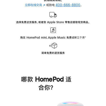
立即在线交流
(在
或致电
400-666-8800
。
新
窗
口
选择免费送货服务，或者到 Apple Store 零售店提取现货商品。
中
打
开)
购买 HomePod mini，Apple Music 免费试听三个月
脚
⁺
注
简单免费的退货服务
哪款 HomePod 适
合你？
进
一
步