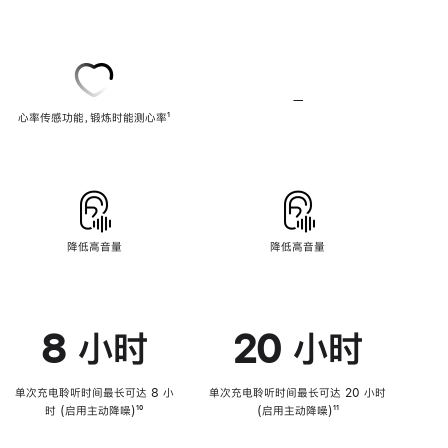
注
损
音
频
—
不
心率传感功能，锻炼时能测心率
脚
¹
支
注
持
心
率
传
感
功
能
降低高音量
降低高音量
8 小时
20 小时
单次充电聆听时间最长可达 8 小
单次充电聆听时间最长可达 20 小时
时 (启用主动降噪)
脚
¹⁰
(启用主动降噪)
脚
¹¹
注
注