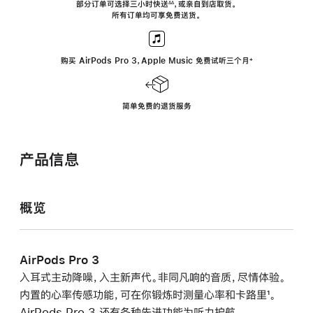
部分订单可选择三小时
快送
，
或亲自到店取货。
∆∆
中
 ${translate.store.a11y.footnote} 
所有订单均可享免费送货。
打
开)
购买 AirPods Pro 3，Apple Music 免费试听三个月
脚
+
注
简单免费的退货服务
产品信息
概览
AirPods Pro 3
入耳式主动降噪，入主新声代。非同凡响的音质，尽情体验。
内置的心率传感功能，可在你锻炼时测量心率和卡路里
脚
¹。
AirPods Pro 3 还有各种先进功能为听力护航。
注