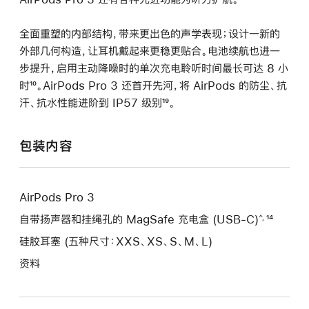
全面重塑的内部结构，带来更出色的声学表现；设计一新的
外部几何构造，让耳机戴起来更稳更贴合。电池续航也进一
步提升，启用主动降噪时的单次充电聆听时间最长可达 8 小
时
脚
¹⁰。AirPods Pro 3 还首开先河，将 AirPods 的防尘、抗
汗、抗水性能进阶到 IP57 级别
注
脚
¹⁹。
注
包装内容
AirPods Pro 3
自带扬声器和挂绳孔的 MagSafe 充电盒 (USB-C)
脚
¹⁴
^,
注
硅胶耳塞 (五种尺寸：XXS、XS、S、M、L)
资料