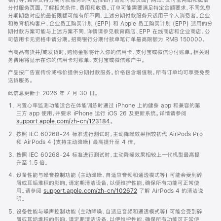
银行等，具体支持分期付款服务的可选择银行请见付款页面) 网站、支付宝网站和微信
分付服务页面，了解相关条件、费用和收费。订单可能需要满足特定金额要求，不同免息
分期期数对应的最低限额可能有所不同。上述分期付款服务只适用于个人消费者。企业
和教育机构客户、企业员工购买计划 (EPP) 和 Apple 员工购买计划 (EPP) 适用的分
期付款方案可能与上述方案不同，详情请参见教育商店、EPP 在线商店和企业商店。公
司信用卡无资格申请分期。招商银行分期付款单笔订单最高限额为 RMB 150000。
当商品有货并/或发货时，购物金额将计入你的信用卡、支付宝或微信分付账单。相关财
务费用将显示在你的信用卡对账单、支付宝或微信账户中。
产品按广告宣传价或标价提供分期付款服务。价格包含增值税。所有订单均可享受免费
送货服务。
此信息更新于 2026 年 7 月 30 日。
内置心率监测功能适合在体能训练时通过 iPhone 上的健身 app 和兼容的第
三方 app 使用，并要求 iPhone 运行 iOS 26 及更新系统。详情请参阅
support.apple.com/zh-cn/123184
。
按照 IEC 60268-24 标准进行测试时，主动降噪效果相较初代 AirPods Pro
和 AirPods 4 (支持主动降噪) 最高提升至 4 倍。
按照 IEC 60268-24 标准进行测试时，主动降噪效果相较上一代机型最高提
升至 1.5 倍。
设备性能与噪音控制功能 (主动降噪、自适应音频和通透模式等) 可能会受到碎
屑或耳垢堆积的影响。请定期清洁设备，以便维护性能，确保所有功能可正常使
用。请参阅
support.apple.com/zh-cn/102672
了解 AirPods 4 的清洁说
明。
设备性能与噪声控制功能 (主动降噪、自适应音频和通透模式等) 可能会受到碎
屑或耳垢堆积的影响。请定期清洁设备，以便维护性能，确保所有功能可正常使