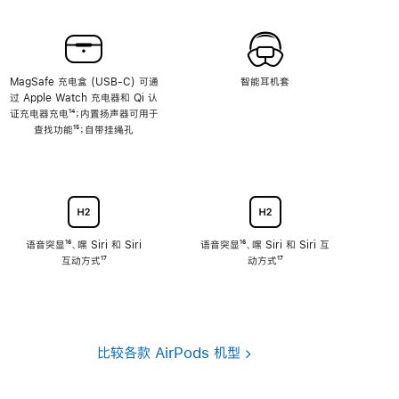
MagSafe 充电盒 (USB-C) 可通
智能耳机套
过 Apple Watch 充电器和 Qi 认
证充电器充电
脚
¹⁴；内置扬声器可用于
查找功能
注
脚
¹⁵；自带挂绳孔
注
语音突显
脚
¹⁶、嘿 Siri 和 Siri
语音突显
脚
¹⁶、嘿 Siri 和 Siri 互
互动方式
注
脚
¹⁷
注
动方式
脚
¹⁷
注
注
比较各款 AirPods 机型