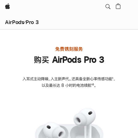
Apple
AirPods Pro 3
免费镌刻服务
购买 AirPods Pro 3
入耳式主动降噪，入主新声代。还具备全新心率传感功能
脚
¹，
以及最长达 8 小时的电池续航
脚
¹⁰。
注
注