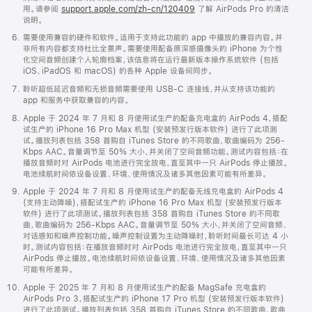
用。请参阅
support.apple.com/zh-cn/120409
了解 AirPods Pro 的清洁
说明。
需要使用兼容的硬件和软件。适用于支持此功能的 app 中播放的兼容内容。并
非所有内容都支持杜比全景声。需要使用配备原深感摄像头的 iPhone 为个性
化空间音频创建个人轮廓档案，该信息将在运行最新版本操作系统软件 (包括
iOS、iPadOS 和 macOS) 的各种 Apple 设备间同步。
聆听超低延迟音频和无损音频需要使用 USB-C 连接线，并从支持该功能的
app 和服务中获取兼容的内容。
Apple 于 2024 年 7 月和 8 月使用试生产的配备充电盒的 AirPods 4，搭配
试生产的 iPhone 16 Pro Max 机型 (安装预发行版本软件) 进行了此项测
试。播放列表包括 358 首购自 iTunes Store 的不同歌曲，歌曲编码为 256-
Kbps AAC。音量调节至 50% 大小，并关闭了空间音频功能。测试内容包括：在
播放音频时对 AirPods 电池进行完全放电，直至其中一只 AirPods 停止播放。
电池续航时间依设备设置、环境、使用情况及诸多其他因素可能有所差异。
Apple 于 2024 年 7 月和 8 月使用试生产的配备无线充电盒的 AirPods 4
(支持主动降噪)，搭配试生产的 iPhone 16 Pro Max 机型 (安装预发行版本
软件) 进行了此项测试。播放列表包括 358 首购自 iTunes Store 的不同歌
曲，歌曲编码为 256-Kbps AAC。音量调节至 50% 大小，并关闭了空间音频、
对话感知和噪声控制功能。噪声控制设置为主动降噪时，聆听时间最长可达 4 小
时。测试内容包括：在播放音频时对 AirPods 电池进行完全放电，直至其中一只
AirPods 停止播放。电池续航时间依设备设置、环境、使用情况及诸多其他因素
可能有所差异。
Apple 于 2025 年 7 月和 8 月使用试生产的配备 MagSafe 充电盒的
AirPods Pro 3，搭配试生产的 iPhone 17 Pro 机型 (安装预发行版本软件)
进行了此项测试。播放列表包括 358 首购自 iTunes Store 的不同歌曲，歌曲