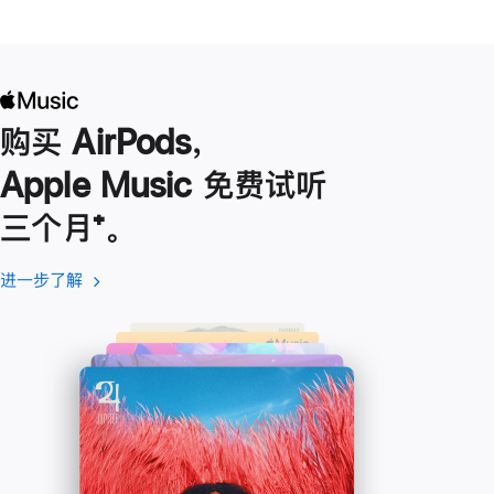
购买 AirPods，
Apple Music 免费试听
三个月
脚
⁺。
注
进一步了解
进
(在
一
新
步
窗
了
口
解
中
-
打
Apple
开)
Music