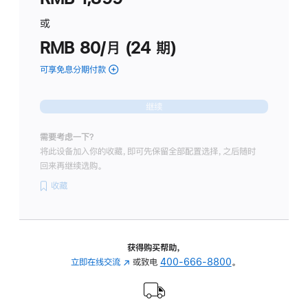
用
或
于
RMB 80/月 (24 期)
耳
机)
可享免息分期付款
(AirPods
Pro
3
继续
的
分
需要考虑一下？
期
将此设备加入你的收藏，即可先保留全部配置选择，之后随时
付
回来再继续选购。
款
选
收藏
项)
获得购买帮助，
立即在线交流
(在
或致电
400-666-8800
。
新
窗
口