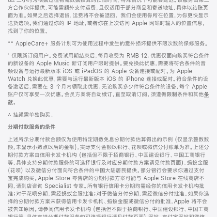
∆∆
三小时为根据过往物流数据推算的预估时间，特殊情况下可能会延迟。该服务由第三
注
页
方合作伙伴提供，可能需额外支付运费，且仅适用于部分商品和寄送地址，具体以结账页
页
面为准。如果之后选择退货，运费将不会被退回。
我们会使用你所在位置，为你更快显示
送货选项。我们通过你的 IP 地址，或者你在上次访问 Apple 网站时输入的位置信息，
脚
找到了你的位置。
** AppleCare+ 服务计划可为使用过程中发生的意外损坏提供不限次数的保修服务。
⁺ 仅限新订阅用户。免费试用期结束后，每月收费为 RMB 12。优惠仅面向购买符合条件
的新设备的 Apple Music 新订阅用户限时提供。要兑换此优惠，需要将符合条件的音
频设备与运行最新版本 iOS 或 iPadOS 的 Apple 设备连接或配对。为 Apple
Watch 兑换此优惠，需要与运行最新版本 iOS 的 iPhone 连接或配对。符合条件的设
备激活后，需要在 3 个月内领取此优惠。无论购买多少件符合条件的设备，每个 Apple
账户仅可享受一次优惠。会员方案将自动续订，直至取消订阅。须遵循限制条件和其他
条
款
。
(在
新
˄ 挂绳需单独购买。
窗
口
分期付款服务的条件
中
上述所示分期付款金额仅为使用特定期数免息分期付款估算得出的示例 (仅显示整数数
打
额，未显示小数点以后的金额)，实际支付金额以银行、花呗或微信分付账单为准。上述分
开)
期付款方案由信用卡发卡机构 (包括但不限于招商银行、中国建设银行、中国工商银行
等，具体支持分期付款服务的可选择银行及对应分期付款方案请见付款页面)、蚂蚁金服
(花呗) 以及微信分付面向符合条件的中国大陆居民提供。部分银行会要求你通过支付
宝完成购买。Apple Store 零售店的分期付款方案可能与 Apple Store 在线商店不
同，请到店咨询 Specialist 专家。所有银行信用卡分期均需经你的信用卡发卡机构批
准；对于花呗分期，需经蚂蚁金服批准；对于微信分付分期，需经微信分付批准。如果你选
择的分期付款方案未获得信用卡发卡机构、蚂蚁金服或微信分付的批准，Apple 将不会
被告知原因。请参阅信用卡发卡机构 (包括但不限于招商银行、中国建设银行、中国工商