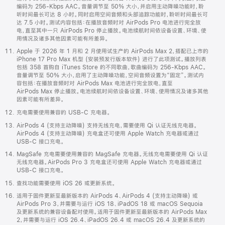
编码为 256-Kbps AAC。音量调节至 50% 大小，并启用主动降噪功能时，聆
听时间最长可达 8 小时。同时启用空间音频和头部追踪功能时，聆听时间最长可
达 7.5 小时。测试内容包括：在播放音频时对 AirPods Pro 电池进行完全放
电，直至其中一只 AirPods Pro 停止播放。电池续航时间依设备设置、环境、使
用情况及诸多其他因素可能有所差异。
Apple 于 2026 年 1 月和 2 月使用试生产的 AirPods Max 2，搭配已上市的
iPhone 17 Pro Max 机型 (安装预发行版本软件) 进行了此项测试。播放列表
包括 358 首购自 iTunes Store 的不同歌曲，歌曲编码为 256-Kbps AAC。
音量调节至 50% 大小，启用了主动降噪功能，空间音频设置为“固定”。测试内
容包括：在播放音频时对 AirPods Max 电池进行完全放电，直至
AirPods Max 停止播放。电池续航时间依设备设置、环境、使用情况及诸多其他
因素可能有所差异。
充电需要使用兼容的 USB-C 充电器。
AirPods 4 (支持主动降噪) 支持无线充电，需要使用 Qi 认证无线充电器。
AirPods 4 (支持主动降噪) 充电盒还可使用 Apple Watch 充电器或通过
USB-C 接口充电。
MagSafe 充电需要使用兼容的 MagSafe 充电器。无线充电需要使用 Qi 认证
无线充电器。AirPods Pro 3 充电盒还可使用 Apple Watch 充电器或通过
USB-C 接口充电。
查找功能需要使用 iOS 26 或更新系统。
适用于固件更新至最新版本的 AirPods 4、AirPods 4 (支持主动降噪) 或
AirPods Pro 3，并需要与运行 iOS 18、iPadOS 18 或 macOS Sequoia
及更新系统的兼容设备配对使用。适用于固件更新至最新版本的 AirPods Max
2，并需要与运行 iOS 26.4、iPadOS 26.4 或 macOS 26.4 及更新系统的