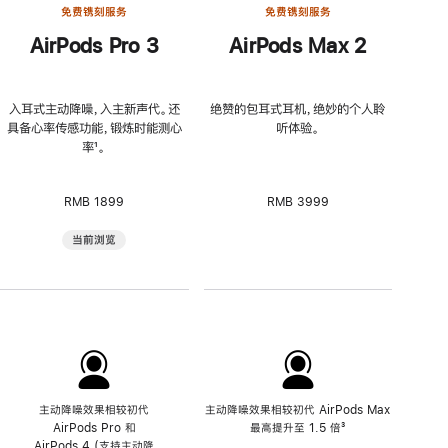
免费镌刻服务
免费镌刻服务
AirPods Pro 3
AirPods Max 2
入耳式主动降噪，入主新声代。还
绝赞的包耳式耳机，绝妙的个人聆
具备心率传感功能，锻炼时能测心
听体验。
率
脚
¹。
注
RMB 1899
RMB 3999
当前浏览
主动降噪效果相较初代
主动降噪效果相较初代 AirPods Max
AirPods Pro 和
最高提升至 1.5 倍
脚
³
AirPods 4 (支持主动降
注