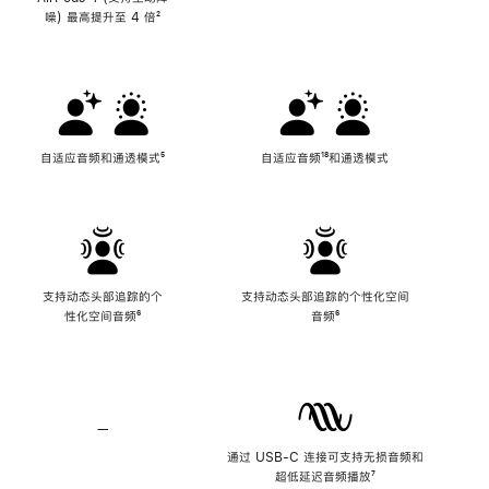
噪) 最高提升至 4 倍
脚
²
注
自适应音频和通透模式
脚
⁵
自适应音频
脚
¹⁸和通透模式
注
注
支持动态头部追踪的个
支持动态头部追踪的个性化空间
性化空间音频
脚
⁶
音频
脚
⁶
注
注
—
不
支
通过 USB-C 连接可支持无损音频和
持
超低延迟音频播放
脚
⁷
无