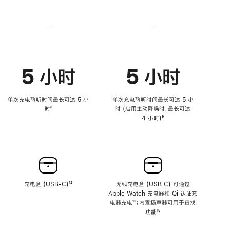
持
持
心
心
率
率
—
不
—
不
传
传
支
支
感
感
持
持
功
功
降
降
能
能
低
低
5 小时
5 小时
高
高
音
音
量
量
功
功
单次充电聆听时间最长可达 5 小
单次充电聆听时间最长可达 5 小
能
能
时
脚
⁸
时 (启用主动降噪时，最长可达
注
4 小时)
脚
⁹
注
充电盒 (USB-C)
脚
¹²
无线充电盒 (USB‑C) 可通过
注
Apple Watch 充电器和 Qi 认证充
电器充电
脚
¹³；内置扬声器可用于查找
注
功能
脚
¹⁵
注