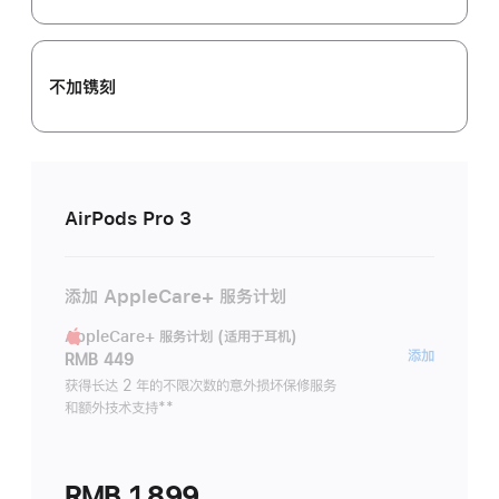
不加镌刻
AirPods Pro 3
添加 AppleCare+ 服务计划
AppleCare+ 服务计划 (适用于耳机)
AppleC
添加
RMB 449
服
获得长达 2 年的不限次数的意外损坏保修服务
和额外技术支持
脚
**
务
注
计
划
RMB 1,899
(适