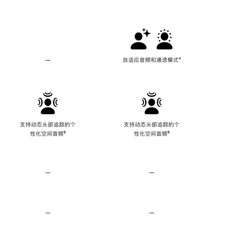
支
持
主
动
降
噪
—
不
自适应音频和通透模式
脚
⁴
支
注
持
自
适
应
音
频
支持动态头部追踪的个
支持动态头部追踪的个
和
性化空间音频
脚
⁶
性化空间音频
脚
⁶
通
注
注
透
模
式
—
不
—
不
支
支
持
持
无
无
损
损
—
不
—
不
音
音
支
支
频
频