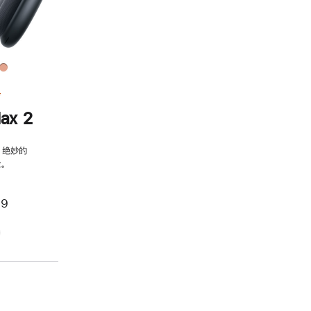
务
ax 2
，绝妙的
。
99