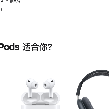
SB-C 充电线
料
rPods 适合你？