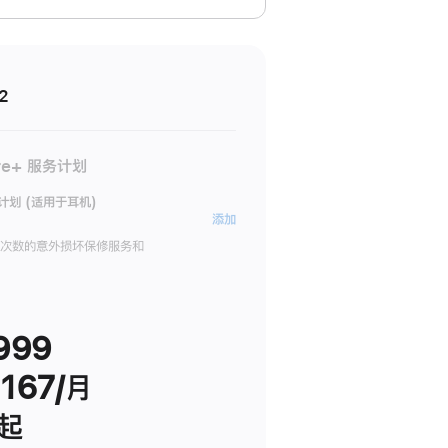
2
re+ 服务计划
务计划 (适用于耳机)
AppleCare+
添加
服
限次数的意外损坏保修服务和
务
计
划
999
(适
用
167/月
于
耳
 起
机)