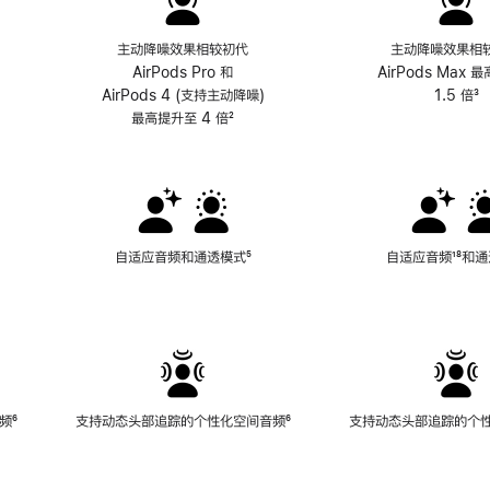
主动降噪效果相较初代
主动降噪效果相
AirPods Pro 和
AirPods Max 
AirPods 4 (支持主动降噪)
1.5 倍
³
最高提升至 4 倍
脚
²
注
自适应音频和通透模式
脚
⁵
自适应音频
脚
¹⁸和
注
注
频
脚
⁶
支持动态头部追踪的个性化空间音频
脚
⁶
支持动态头部追踪的个
注
注