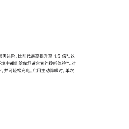
进阶，比前代最高提升至 1.5 倍
脚
³。这
不同环境中都能给你舒适合宜的聆听体验
脚
¹⁹。对
注
脚
⁷，并可轻松充电。启用主动降噪时，单次
注
注