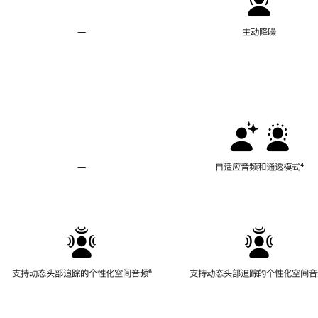
—
不
主动降噪
支
持
主
动
降
噪
—
不
自适应音频和通透模式
脚
⁴
支
注
持
自
适
应
音
频
支持动态头部追踪的个性化空间音频
脚
⁶
支持动态头部追踪的个性化空间音
和
注
通
透