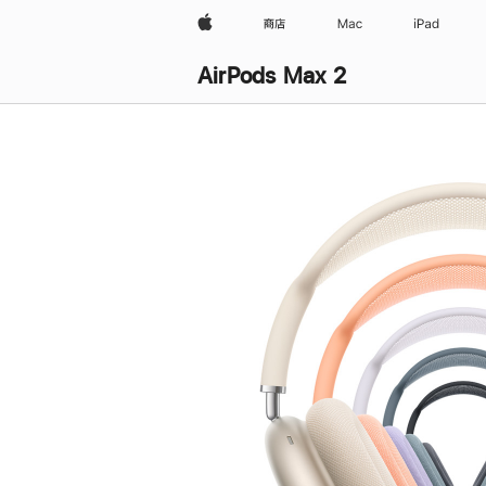
Apple
商店
Mac
iPad
AirPods Max 2
购
买
AirPods Max 2