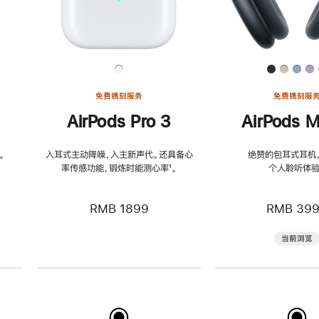
免费镌刻服务
免费镌刻服
AirPods Pro 3
AirPods M
。
入耳式主动降噪，入主新声代。还具备心
绝赞的包耳式耳机
率传感功能，锻炼时能测心率
脚
¹。
个人聆听体验
注
RMB 1899
RMB 39
当前浏览