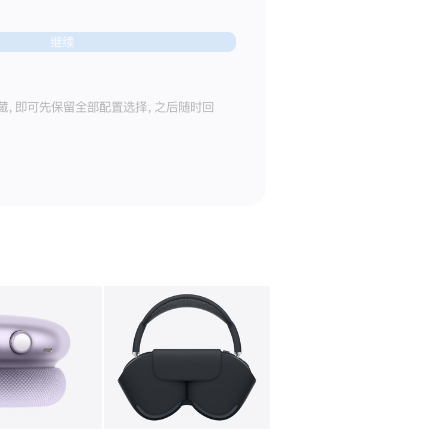
继续
藏，即可先保留全部配置选择，之后随时回
库
图像
4
图库
图像
5