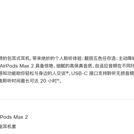
赞的包耳式耳机，带来绝妙的个人聆听体验；靓丽五色任你选；主动降噪再
 AirPods Max 2 具备惊艳、细腻的高保真音质。自适应音频在
感知功能助你轻松与身边的人交谈
脚
¹⁹。USB-C 接口支持聆听无损音频
电聆听时间最长可达 20 小时
脚
¹¹。
注
注
rPods Max 2
能耳机套