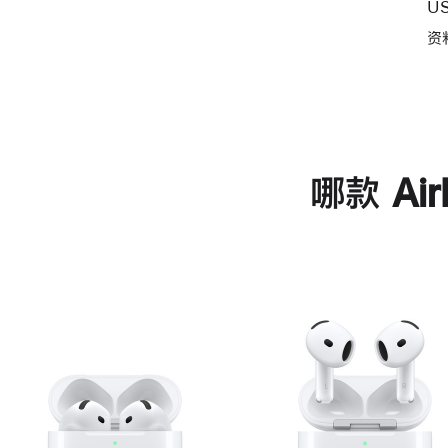
U
资
哪款 Ai