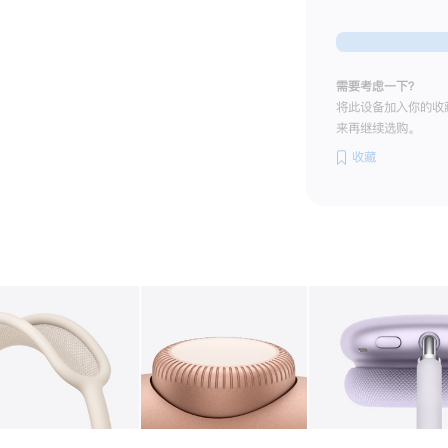
需要考虑一下？
将此设备加入你的收
来再继续选购。
收藏
图库
图像
2
图库
图像
3
图