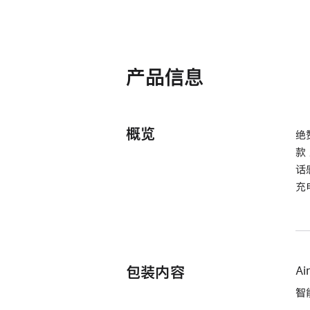
产品信息
概览
绝
款
话
充
包装内容
Ai
智