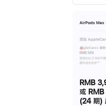
开)
AirPods Max 
添加 AppleCa
AppleCare+ 服
RMB 549
获得长达 2 年的不
额外技术支持
脚
**
注
RMB 3,
或 RMB 
(24 期)