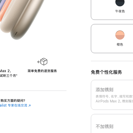
午夜色
橙色
Max 2，
简单免费的退货服务
免费个性化服务
免费试听三个月
‍脚
‍⁺
注
添加镌刻
表情符号、名字、缩写和数
 2 购买方面的疑问？
AirPods Max 2。镌
cialist 专家在线交流
(在
新
窗
口
中
不加镌刻
打