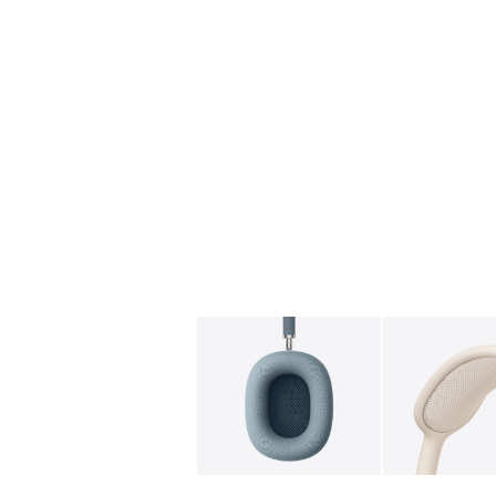
图库
图像
1