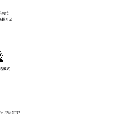
较初代
最高提升至
脚
注
通透模式
性化空间音频
脚
⁶
注