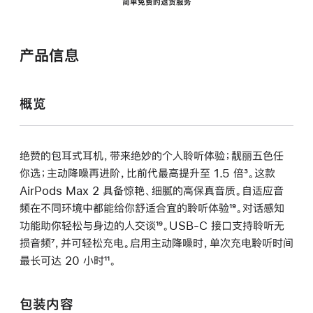
简单免费的退货服务
产品信息
概览
绝赞的包耳式耳机，带来绝妙的个人聆听体验；靓丽五色任
你选；主动降噪再进阶，比前代最高提升至 1.5 倍
脚
³。这款
AirPods Max 2 具备惊艳、细腻的高保真音质。自适应音
注
频在不同环境中都能给你舒适合宜的聆听体验
脚
¹⁹。对话感知
功能助你轻松与身边的人交谈
脚
¹⁹。USB-C 接口支持聆听无
注
损音频
脚
⁷，并可轻松充电。启用主动降噪时，单次充电聆听时间
注
最长可达 20 小时
注
脚
¹¹。
注
包装内容