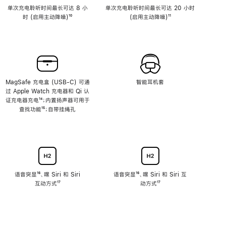
单次充电聆听时间最长可达 8 小
单次充电聆听时间最长可达 20 小时
时 (启用主动降噪)
脚
¹⁰
(启用主动降噪)
脚
¹¹
注
注
MagSafe 充电盒 (USB-C) 可通
智能耳机套
过 Apple Watch 充电器和 Qi 认
证充电器充电
脚
¹⁴；内置扬声器可用于
查找功能
注
脚
¹⁵；自带挂绳孔
注
语音突显
脚
¹⁶、嘿 Siri 和 Siri
语音突显
脚
¹⁶、嘿 Siri 和 Siri 互
互动方式
注
脚
¹⁷
注
动方式
脚
¹⁷
注
注