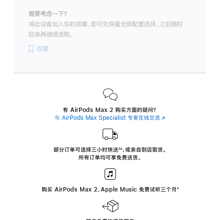
需要考虑一下？
将此设备加入你的收藏，即可先保留全部配置选择，之后随时
回来再继续选购。
收藏
有 AirPods Max 2 购买方面的疑问？
与 AirPods Max Specialist 专家在线交流
(在
新
窗
口
中
部分订单可选择三小时
快送
，
或亲自到店取货。
∆∆
 ${translate.store.a11y.footnote} 
打
所有订单均可享免费送货。
开)
购买 AirPods Max 2，Apple Music 免费试听三个月
‍脚
‍⁺
注