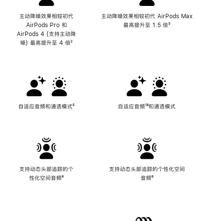
主动降噪效果相较初代
主动降噪效果相较初代 AirPods Max
AirPods Pro 和
最高提升至 1.5 倍
脚
³
AirPods 4 (支持主动降
注
噪) 最高提升至 4 倍
脚
²
注
自适应音频和通透模式
脚
⁵
自适应音频
脚
¹⁸和通透模式
注
注
支持动态头部追踪的个
支持动态头部追踪的个性化空间
性化空间音频
脚
⁶
音频
脚
⁶
注
注