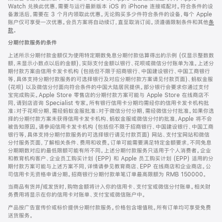
Watch 兑换此优惠，需要与运行最新版本 iOS 的 iPhone 连接或配对。符合条件的设
备激活后，需要在 3 个月内领取此优惠。无论购买多少件符合条件的设备，每个 Apple
账户仅可享受一次优惠。会员方案将自动续订，直至取消订阅。须遵循限制条件和其他
条
款
。
(在
新
分期付款服务的条件
窗
口
上述所示分期付款金额仅为使用特定期数免息分期付款估算得出的示例 (仅显示整数数
中
额，未显示小数点以后的金额)，实际支付金额以银行、花呗或微信分付账单为准。上述分
打
期付款方案由信用卡发卡机构 (包括但不限于招商银行、中国建设银行、中国工商银行
开)
等，具体支持分期付款服务的可选择银行及对应分期付款方案请见付款页面)、蚂蚁金服
(花呗) 以及微信分付面向符合条件的中国大陆居民提供。部分银行会要求你通过支付
宝完成购买。Apple Store 零售店的分期付款方案可能与 Apple Store 在线商店不
同，请到店咨询 Specialist 专家。所有银行信用卡分期均需经你的信用卡发卡机构批
准；对于花呗分期，需经蚂蚁金服批准；对于微信分付分期，需经微信分付批准。如果你选
择的分期付款方案未获得信用卡发卡机构、蚂蚁金服或微信分付的批准，Apple 将不会
被告知原因。请参阅信用卡发卡机构 (包括但不限于招商银行、中国建设银行、中国工商
银行等，具体支持分期付款服务的可选择银行请见付款页面) 网站、支付宝网站和微信
分付服务页面，了解相关条件、费用和收费。订单可能需要满足特定金额要求，不同免息
分期期数对应的最低限额可能有所不同。上述分期付款服务只适用于个人消费者。企业
和教育机构客户、企业员工购买计划 (EPP) 和 Apple 员工购买计划 (EPP) 适用的分
期付款方案可能与上述方案不同，详情请参见教育商店、EPP 在线商店和企业商店。公
司信用卡无资格申请分期。招商银行分期付款单笔订单最高限额为 RMB 150000。
当商品有货并/或发货时，购物金额将计入你的信用卡、支付宝或微信分付账单。相关财
务费用将显示在你的信用卡对账单、支付宝或微信账户中。
产品按广告宣传价或标价提供分期付款服务。价格包含增值税。所有订单均可享受免费
送货服务。