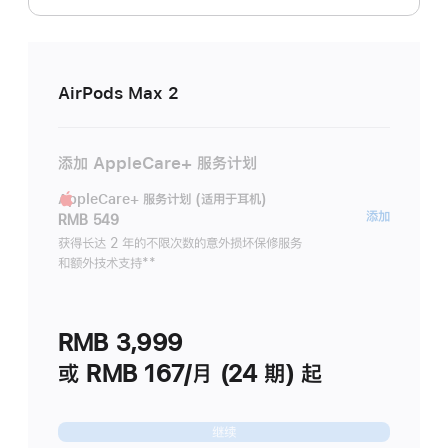
AirPods Max 2
添加 AppleCare+ 服务计划
AppleCare+ 服务计划 (适用于耳机)
AppleC
添加
RMB 549
服
获得长达 2 年的不限次数的意外损坏保修服务
和额外技术支持
脚
**
务
注
计
划
RMB 3,999
(适
用
或 RMB 167/月 (24 期) 起
于
耳
继续
机)