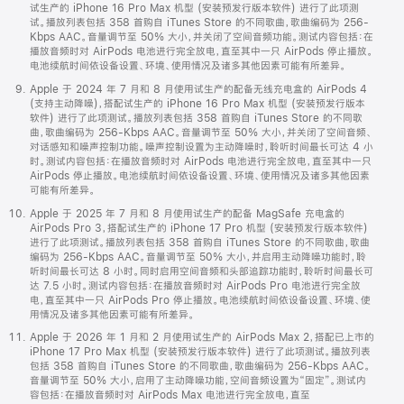
试生产的 iPhone 16 Pro Max 机型 (安装预发行版本软件) 进行了此项测
试。播放列表包括 358 首购自 iTunes Store 的不同歌曲，歌曲编码为 256-
Kbps AAC。音量调节至 50% 大小，并关闭了空间音频功能。测试内容包括：在
播放音频时对 AirPods 电池进行完全放电，直至其中一只 AirPods 停止播放。
电池续航时间依设备设置、环境、使用情况及诸多其他因素可能有所差异。
Apple 于 2024 年 7 月和 8 月使用试生产的配备无线充电盒的 AirPods 4
(支持主动降噪)，搭配试生产的 iPhone 16 Pro Max 机型 (安装预发行版本
软件) 进行了此项测试。播放列表包括 358 首购自 iTunes Store 的不同歌
曲，歌曲编码为 256-Kbps AAC。音量调节至 50% 大小，并关闭了空间音频、
对话感知和噪声控制功能。噪声控制设置为主动降噪时，聆听时间最长可达 4 小
时。测试内容包括：在播放音频时对 AirPods 电池进行完全放电，直至其中一只
AirPods 停止播放。电池续航时间依设备设置、环境、使用情况及诸多其他因素
可能有所差异。
Apple 于 2025 年 7 月和 8 月使用试生产的配备 MagSafe 充电盒的
AirPods Pro 3，搭配试生产的 iPhone 17 Pro 机型 (安装预发行版本软件)
进行了此项测试。播放列表包括 358 首购自 iTunes Store 的不同歌曲，歌曲
编码为 256-Kbps AAC。音量调节至 50% 大小，并启用主动降噪功能时，聆
听时间最长可达 8 小时。同时启用空间音频和头部追踪功能时，聆听时间最长可
达 7.5 小时。测试内容包括：在播放音频时对 AirPods Pro 电池进行完全放
电，直至其中一只 AirPods Pro 停止播放。电池续航时间依设备设置、环境、使
用情况及诸多其他因素可能有所差异。
Apple 于 2026 年 1 月和 2 月使用试生产的 AirPods Max 2，搭配已上市的
iPhone 17 Pro Max 机型 (安装预发行版本软件) 进行了此项测试。播放列表
包括 358 首购自 iTunes Store 的不同歌曲，歌曲编码为 256-Kbps AAC。
音量调节至 50% 大小，启用了主动降噪功能，空间音频设置为“固定”。测试内
容包括：在播放音频时对 AirPods Max 电池进行完全放电，直至