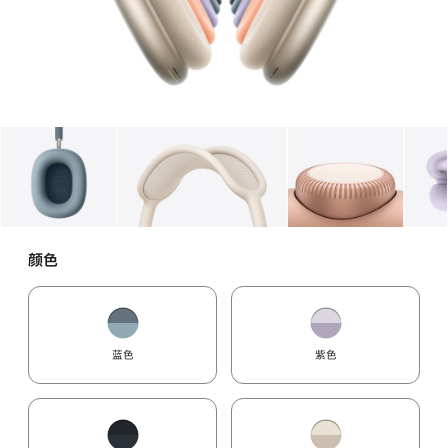
图库
图像
1
图库
图像
2
图库
图像
3
颜色
蓝色
紫色