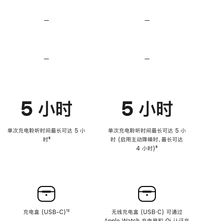
无
无
损
损
—
不
—
不
音
音
支
支
频
频
持
持
心
心
率
率
—
不
—
不
传
传
支
支
感
感
持
持
功
功
降
降
能
能
低
低
5 小时
5 小时
高
高
音
音
量
量
功
功
单次充电聆听时间最长可达 5 小
单次充电聆听时间最长可达 5 小
能
能
时
脚
⁸
时 (启用主动降噪时，最长可达
注
4 小时)
脚
⁹
注
充电盒 (USB-C)
脚
¹²
无线充电盒 (USB‑C) 可通过