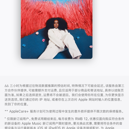
-
打
Apple
开)
Music
网
脚
∆∆
三小时为根据过往物流数据推算的预估时间，特殊情况下可能会延迟。该服务由第三
注
页
方合作伙伴提供，可能需额外支付运费，且仅适用于部分商品和寄送地址，具体以结账页
页
面为准。如果之后选择退货，运费将不会被退回。
我们会使用你所在位置，为你更快显示
送货选项。我们通过你的 IP 地址，或者你在上次访问 Apple 网站时输入的位置信息，
脚
找到了你的位置。
** AppleCare+ 服务计划可为使用过程中发生的意外损坏提供不限次数的保修服务。
⁺ 仅限新订阅用户。免费试用期结束后，每月收费为 RMB 12。优惠仅面向购买符合条件
的新设备的 Apple Music 新订阅用户限时提供。要兑换此优惠，需要将符合条件的音
频设备与运行最新版本 iOS 或 iPadOS 的 Apple 设备连接或配对。为 Apple