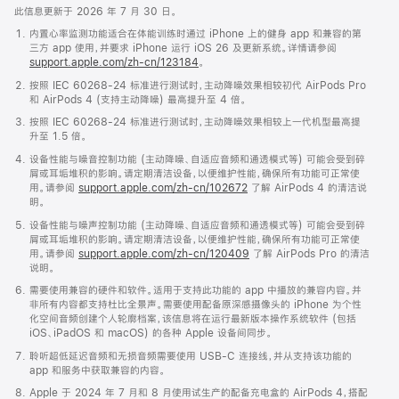
此信息更新于 2026 年 7 月 30 日。
内置心率监测功能适合在体能训练时通过 iPhone 上的健身 app 和兼容的第
三方 app 使用，并要求 iPhone 运行 iOS 26 及更新系统。详情请参阅
support.apple.com/zh-cn/123184
。
按照 IEC 60268-24 标准进行测试时，主动降噪效果相较初代 AirPods Pro
和 AirPods 4 (支持主动降噪) 最高提升至 4 倍。
按照 IEC 60268-24 标准进行测试时，主动降噪效果相较上一代机型最高提
升至 1.5 倍。
设备性能与噪音控制功能 (主动降噪、自适应音频和通透模式等) 可能会受到碎
屑或耳垢堆积的影响。请定期清洁设备，以便维护性能，确保所有功能可正常使
用。请参阅
support.apple.com/zh-cn/102672
了解 AirPods 4 的清洁说
明。
设备性能与噪声控制功能 (主动降噪、自适应音频和通透模式等) 可能会受到碎
屑或耳垢堆积的影响。请定期清洁设备，以便维护性能，确保所有功能可正常使
用。请参阅
support.apple.com/zh-cn/120409
了解 AirPods Pro 的清洁
说明。
需要使用兼容的硬件和软件。适用于支持此功能的 app 中播放的兼容内容。并
非所有内容都支持杜比全景声。需要使用配备原深感摄像头的 iPhone 为个性
化空间音频创建个人轮廓档案，该信息将在运行最新版本操作系统软件 (包括
iOS、iPadOS 和 macOS) 的各种 Apple 设备间同步。
聆听超低延迟音频和无损音频需要使用 USB-C 连接线，并从支持该功能的
app 和服务中获取兼容的内容。
Apple 于 2024 年 7 月和 8 月使用试生产的配备充电盒的 AirPods 4，搭配