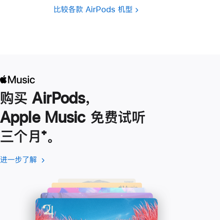
比较各款 AirPods 机型
购买 AirPods，
Apple Music 免费试听
三个月
脚
⁺。
注
进一步了解
进
(在
一
新
步
窗
了
口
解
中