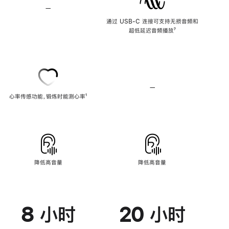
—
不
支
通过 USB-C 连接可支持无损音频和
持
超低延迟音频播放
脚
⁷
无
注
损
音
频
—
不
心率传感功能，锻炼时能测心率
脚
¹
支
注
持
心
率
传
感
功
能
降低高音量
降低高音量
8 小时
20 小时