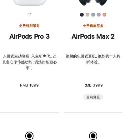
免费镌刻服务
免费镌刻服务
AirPods Pro 3
AirPods Max 2
入耳式主动降噪，入主新声代。还
绝赞的包耳式耳机，绝妙的个人聆
具备心率传感功能，锻炼时能测心
听体验。
率
脚
¹。
注
RMB 1899
RMB 3999
当前浏览