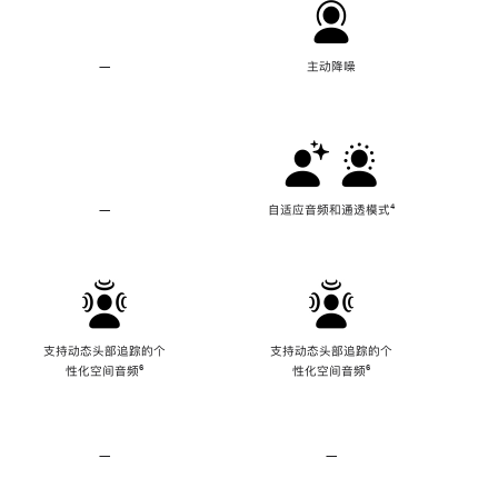
—
不
主动降噪
支
持
主
动
降
噪
—
不
自适应音频和通透模式
脚
⁴
支
注
持
自
适
应
音
频
支持动态头部追踪的个
支持动态头部追踪的个
和
性化空间音频
脚
⁶
性化空间音频
脚
⁶
通
注
注
透
模
式
—
不
—
不
支
支
持
持