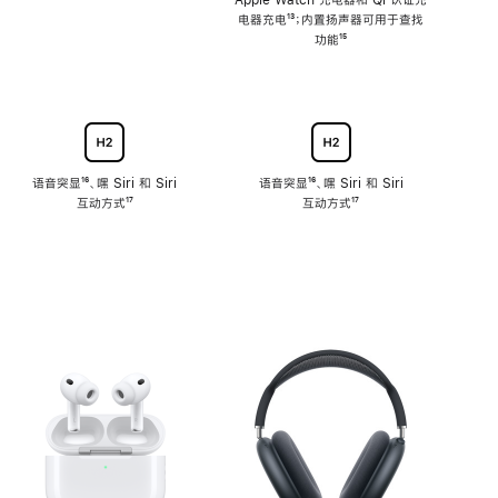
注
Apple Watch 充电器和 Qi 认证充
电器充电
脚
¹³；内置扬声器可用于查找
注
功能
脚
¹⁵
注
语音突显
脚
¹⁶、嘿 Siri 和 Siri
语音突显
脚
¹⁶、嘿 Siri 和 Siri
互动方式
注
脚
¹⁷
互动方式
注
脚
¹⁷
注
注