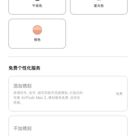
午夜色
星光色
橙色
免费个性化服务
添加镌刻
表情符号、名字、缩写和数字混搭镌刻，打造你的
免费
专属 AirPods Max 2。镌刻服务免费，送货也
快捷。
不加镌刻