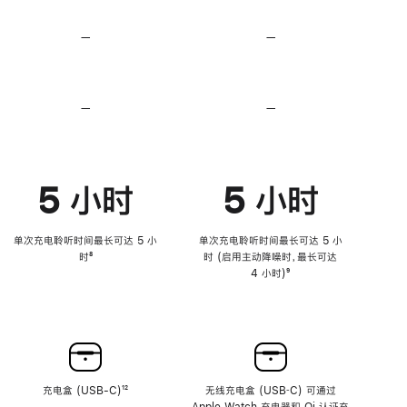
无
无
损
损
—
不
—
不
音
音
支
支
频
频
持
持
心
心
率
率
—
不
—
不
传
传
支
支
感
感
持
持
功
功
降
降
能
能
低
低
5 小时
5 小时
高
高
音
音
量
量
功
功
单次充电聆听时间最长可达 5 小
单次充电聆听时间最长可达 5 小
能
能
时
脚
⁸
时 (启用主动降噪时，最长可达
注
4 小时)
脚
⁹
注
充电盒 (USB-C)
脚
¹²
无线充电盒 (USB‑C) 可通过