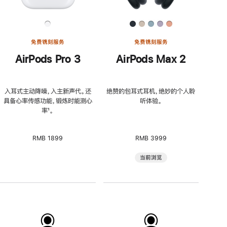
免费镌刻服务
免费镌刻服务
AirPods Pro 3
AirPods Max 2
入耳式主动降噪，入主新声代。还
绝赞的包耳式耳机，绝妙的个人聆
具备心率传感功能，锻炼时能测心
听体验。
率
脚
¹。
注
RMB 1899
RMB 3999
当前浏览