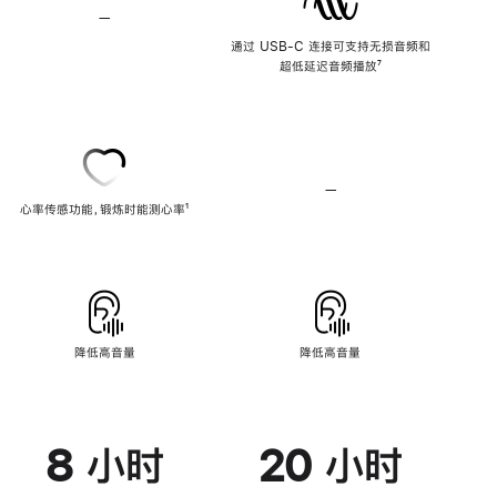
—
不
支
通过 USB-C 连接可支持无损音频和
持
超低延迟音频播放
脚
⁷
无
注
损
音
频
—
不
心率传感功能，锻炼时能测心率
脚
¹
支
注
持
心
率
传
感
功
能
降低高音量
降低高音量
8 小时
20 小时