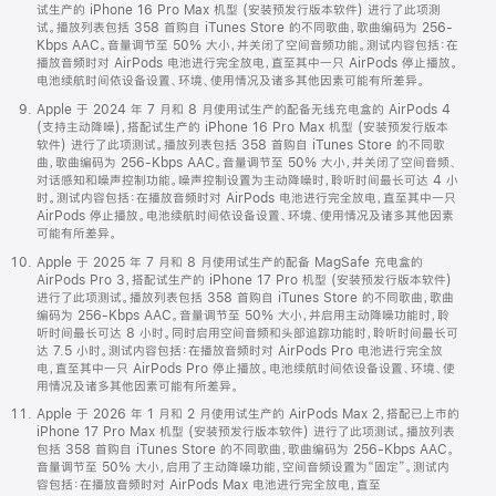
试生产的 iPhone 16 Pro Max 机型 (安装预发行版本软件) 进行了此项测
试。播放列表包括 358 首购自 iTunes Store 的不同歌曲，歌曲编码为 256-
Kbps AAC。音量调节至 50% 大小，并关闭了空间音频功能。测试内容包括：在
播放音频时对 AirPods 电池进行完全放电，直至其中一只 AirPods 停止播放。
电池续航时间依设备设置、环境、使用情况及诸多其他因素可能有所差异。
Apple 于 2024 年 7 月和 8 月使用试生产的配备无线充电盒的 AirPods 4
(支持主动降噪)，搭配试生产的 iPhone 16 Pro Max 机型 (安装预发行版本
软件) 进行了此项测试。播放列表包括 358 首购自 iTunes Store 的不同歌
曲，歌曲编码为 256-Kbps AAC。音量调节至 50% 大小，并关闭了空间音频、
对话感知和噪声控制功能。噪声控制设置为主动降噪时，聆听时间最长可达 4 小
时。测试内容包括：在播放音频时对 AirPods 电池进行完全放电，直至其中一只
AirPods 停止播放。电池续航时间依设备设置、环境、使用情况及诸多其他因素
可能有所差异。
Apple 于 2025 年 7 月和 8 月使用试生产的配备 MagSafe 充电盒的
AirPods Pro 3，搭配试生产的 iPhone 17 Pro 机型 (安装预发行版本软件)
进行了此项测试。播放列表包括 358 首购自 iTunes Store 的不同歌曲，歌曲
编码为 256-Kbps AAC。音量调节至 50% 大小，并启用主动降噪功能时，聆
听时间最长可达 8 小时。同时启用空间音频和头部追踪功能时，聆听时间最长可
达 7.5 小时。测试内容包括：在播放音频时对 AirPods Pro 电池进行完全放
电，直至其中一只 AirPods Pro 停止播放。电池续航时间依设备设置、环境、使
用情况及诸多其他因素可能有所差异。
Apple 于 2026 年 1 月和 2 月使用试生产的 AirPods Max 2，搭配已上市的
iPhone 17 Pro Max 机型 (安装预发行版本软件) 进行了此项测试。播放列表
包括 358 首购自 iTunes Store 的不同歌曲，歌曲编码为 256-Kbps AAC。
音量调节至 50% 大小，启用了主动降噪功能，空间音频设置为“固定”。测试内
容包括：在播放音频时对 AirPods Max 电池进行完全放电，直至