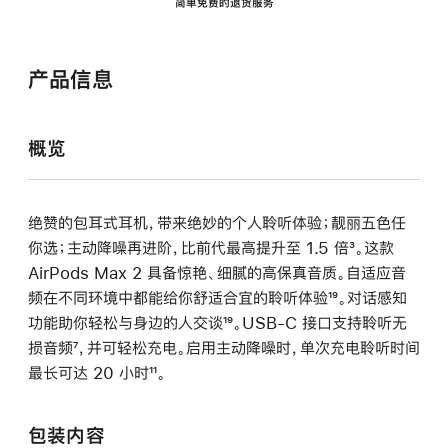
简单免费的退货服务
产品信息
概览
绝赞的包耳式耳机，带来绝妙的个人聆听体验；靓丽五色任
你选；主动降噪再进阶，比前代最高提升至 1.5 倍
脚
³。这款
AirPods Max 2 具备惊艳、细腻的高保真音质。自适应音
注
频在不同环境中都能给你舒适合宜的聆听体验
脚
¹⁹。对话感知
功能助你轻松与身边的人交谈
脚
¹⁹。USB-C 接口支持聆听无
注
损音频
脚
⁷，并可轻松充电。启用主动降噪时，单次充电聆听时间
注
最长可达 20 小时
注
脚
¹¹。
注
包装内容