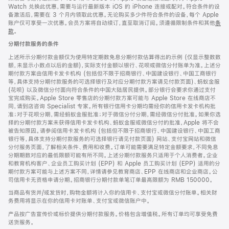
Watch 兑换此优惠，需要与运行最新版本 iOS 的 iPhone 连接或配对。符合条件的设
备激活后，需要在 3 个月内领取此优惠。无论购买多少件符合条件的设备，每个 Apple
账户仅可享受一次优惠。会员方案将自动续订，直至取消订阅。须遵循限制条件和其他
条
款
。
(在
新
分期付款服务的条件
窗
口
上述所示分期付款金额仅为使用特定期数免息分期付款估算得出的示例 (仅显示整数数
中
额，未显示小数点以后的金额)，实际支付金额以银行、花呗或微信分付账单为准。上述分
打
期付款方案由信用卡发卡机构 (包括但不限于招商银行、中国建设银行、中国工商银行
开)
等，具体支持分期付款服务的可选择银行及对应分期付款方案请见付款页面)、蚂蚁金服
(花呗) 以及微信分付面向符合条件的中国大陆居民提供。部分银行会要求你通过支付
宝完成购买。Apple Store 零售店的分期付款方案可能与 Apple Store 在线商店不
同，请到店咨询 Specialist 专家。所有银行信用卡分期均需经你的信用卡发卡机构批
准；对于花呗分期，需经蚂蚁金服批准；对于微信分付分期，需经微信分付批准。如果你选
择的分期付款方案未获得信用卡发卡机构、蚂蚁金服或微信分付的批准，Apple 将不会
被告知原因。请参阅信用卡发卡机构 (包括但不限于招商银行、中国建设银行、中国工商
银行等，具体支持分期付款服务的可选择银行请见付款页面) 网站、支付宝网站和微信
分付服务页面，了解相关条件、费用和收费。订单可能需要满足特定金额要求，不同免息
分期期数对应的最低限额可能有所不同。上述分期付款服务只适用于个人消费者。企业
和教育机构客户、企业员工购买计划 (EPP) 和 Apple 员工购买计划 (EPP) 适用的分
期付款方案可能与上述方案不同，详情请参见教育商店、EPP 在线商店和企业商店。公
司信用卡无资格申请分期。招商银行分期付款单笔订单最高限额为 RMB 150000。
当商品有货并/或发货时，购物金额将计入你的信用卡、支付宝或微信分付账单。相关财
务费用将显示在你的信用卡对账单、支付宝或微信账户中。
产品按广告宣传价或标价提供分期付款服务。价格包含增值税。所有订单均可享受免费
送货服务。