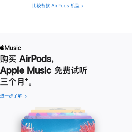
比较各款 AirPods 机型
购买 AirPods，
Apple Music 免费试听
三个月
脚
⁺。
注
进一步了解
进
(在
一
新
步
窗
了
口
解
中