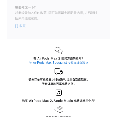
需要考虑一下？
将此设备加入你的收藏，即可先保留全部配置选择，之后随时
回来再继续选购。
收藏
有 AirPods Max 2 购买方面的疑问？
与 AirPods Max Specialist 专家在线交流
(在
新
窗
口
中
部分订单可选择三小时
快送
，
或亲自到店取货。
∆∆
 ${translate.store.a11y.footnote} 
打
所有订单均可享免费送货。
开)
购买 AirPods Max 2，Apple Music 免费试听三个月
‍脚
‍⁺
注