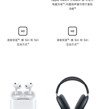
注
Apple Watch 充电器和 Qi 认证充
电器充电
脚
¹³；内置扬声器可用于查找
注
功能
脚
¹⁵
注
语音突显
脚
¹⁶、嘿 Siri 和 Siri
语音突显
脚
¹⁶、嘿 Siri 和 Siri
互动方式
注
脚
¹⁷
互动方式
注
脚
¹⁷
注
注