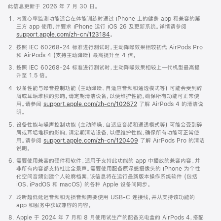
此信息更新于 2026 年 7 月 30 日。
内置心率监测功能适合在体能训练时通过 iPhone 上的健身 app 和兼容的第
三方 app 使用，并要求 iPhone 运行 iOS 26 及更新系统。详情请参阅
support.apple.com/zh-cn/123184
。
按照 IEC 60268-24 标准进行测试时，主动降噪效果相较初代 AirPods Pro
和 AirPods 4 (支持主动降噪) 最高提升至 4 倍。
按照 IEC 60268-24 标准进行测试时，主动降噪效果相较上一代机型最高提
升至 1.5 倍。
设备性能与噪音控制功能 (主动降噪、自适应音频和通透模式等) 可能会受到碎
屑或耳垢堆积的影响。请定期清洁设备，以便维护性能，确保所有功能可正常使
用。请参阅
support.apple.com/zh-cn/102672
了解 AirPods 4 的清洁说
明。
设备性能与噪声控制功能 (主动降噪、自适应音频和通透模式等) 可能会受到碎
屑或耳垢堆积的影响。请定期清洁设备，以便维护性能，确保所有功能可正常使
用。请参阅
support.apple.com/zh-cn/120409
了解 AirPods Pro 的清洁
说明。
需要使用兼容的硬件和软件。适用于支持此功能的 app 中播放的兼容内容。并
非所有内容都支持杜比全景声。需要使用配备原深感摄像头的 iPhone 为个性
化空间音频创建个人轮廓档案，该信息将在运行最新版本操作系统软件 (包括
iOS、iPadOS 和 macOS) 的各种 Apple 设备间同步。
聆听超低延迟音频和无损音频需要使用 USB-C 连接线，并从支持该功能的
app 和服务中获取兼容的内容。
Apple 于 2024 年 7 月和 8 月使用试生产的配备充电盒的 AirPods 4，搭配