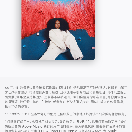
-
打
Apple
开)
Music
网
脚
∆∆
三小时为根据过往物流数据推算的预估时间，特殊情况下可能会延迟。该服务由第三
注
页
方合作伙伴提供，可能需额外支付运费，且仅适用于部分商品和寄送地址，具体以结账页
页
面为准。如果之后选择退货，运费将不会被退回。
我们会使用你所在位置，为你更快显示
送货选项。我们通过你的 IP 地址，或者你在上次访问 Apple 网站时输入的位置信息，
脚
找到了你的位置。
** AppleCare+ 服务计划可为使用过程中发生的意外损坏提供不限次数的保修服务。
⁺ 仅限新订阅用户。免费试用期结束后，每月收费为 RMB 12。优惠仅面向购买符合条件
的新设备的 Apple Music 新订阅用户限时提供。要兑换此优惠，需要将符合条件的音
频设备与运行最新版本 iOS 或 iPadOS 的 Apple 设备连接或配对。为 Apple