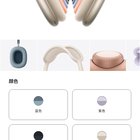
图库
图像
1
图库
图像
2
图库
图像
3
颜色
蓝色
紫色