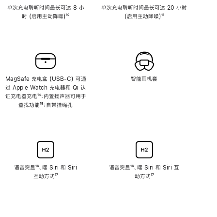
单次充电聆听时间最长可达 8 小
单次充电聆听时间最长可达 20 小时
时 (启用主动降噪)
脚
¹⁰
(启用主动降噪)
脚
¹¹
注
注
MagSafe 充电盒 (USB-C) 可通
智能耳机套
过 Apple Watch 充电器和 Qi 认
证充电器充电
脚
¹⁴；内置扬声器可用于
查找功能
注
脚
¹⁵；自带挂绳孔
注
语音突显
脚
¹⁶、嘿 Siri 和 Siri
语音突显
脚
¹⁶、嘿 Siri 和 Siri 互
互动方式
注
脚
¹⁷
注
动方式
脚
¹⁷
注
注