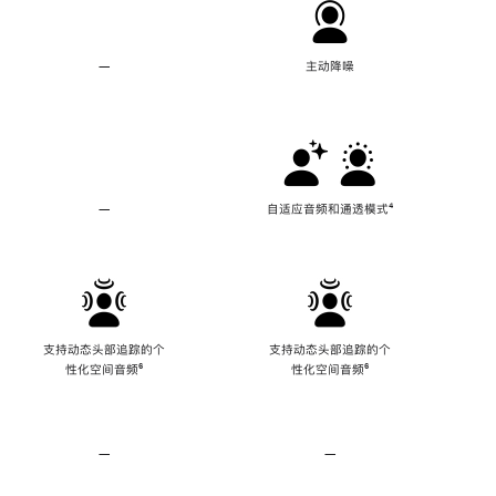
—
不
主动降噪
支
持
主
动
降
噪
—
不
自适应音频和通透模式
脚
⁴
支
注
持
自
适
应
音
频
支持动态头部追踪的个
支持动态头部追踪的个
和
性化空间音频
脚
⁶
性化空间音频
脚
⁶
通
注
注
透
模
式
—
不
—
不
支
支
持
持