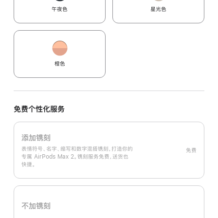
午夜色
星光色
橙色
免费个性化服务
添加镌刻
表情符号、名字、缩写和数字混搭镌刻，打造你的
免费
专属 AirPods Max 2。镌刻服务免费，送货也
快捷。
不加镌刻