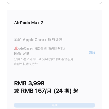
AirPods Max 2
添加 AppleCare+ 服务计划
AppleCare+ 服务计划 (适用于耳机)
AppleC
添加
RMB 549
服
获得长达 2 年的不限次数的意外损坏保修服务
和额外技术支持
脚
**
务
注
计
划
RMB 3,999
(适
用
或 RMB 167/月 (24 期) 起
于
耳
继续
机)