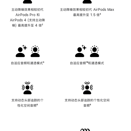
主动降噪效果相较初代
主动降噪效果相较初代 AirPods Max
AirPods Pro 和
最高提升至 1.5 倍
脚
³
AirPods 4 (支持主动降
注
噪) 最高提升至 4 倍
脚
²
注
自适应音频和通透模式
脚
⁵
自适应音频
脚
¹⁸和通透模式
注
注
支持动态头部追踪的个
支持动态头部追踪的个性化空间
性化空间音频
脚
⁶
音频
脚
⁶
注
注