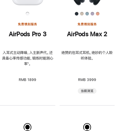
免费镌刻服务
免费镌刻服务
AirPods Pro 3
AirPods Max 2
入耳式主动降噪，入主新声代。还
绝赞的包耳式耳机，绝妙的个人聆
具备心率传感功能，锻炼时能测心
听体验。
率
脚
¹。
注
RMB 1899
RMB 3999
当前浏览