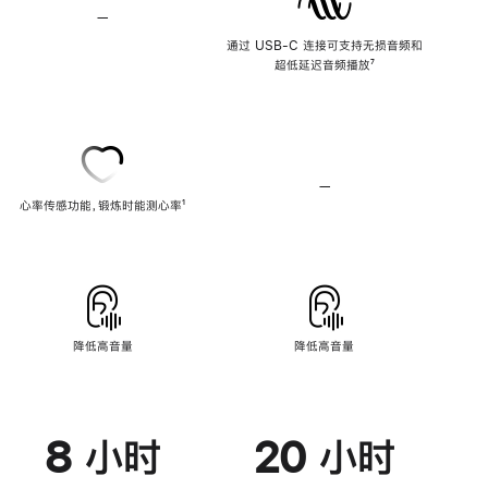
—
不
支
通过 USB-C 连接可支持无损音频和
持
超低延迟音频播放
脚
⁷
无
注
损
音
频
—
不
心率传感功能，锻炼时能测心率
脚
¹
支
注
持
心
率
传
感
功
能
降低高音量
降低高音量
8 小时
20 小时