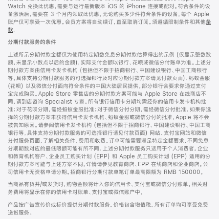
Watch 兑换此优惠，需要与运行最新版本 iOS 的 iPhone 连接或配对。符合条件的设
备激活后，需要在 3 个月内领取此优惠。无论购买多少件符合条件的设备，每个 Apple
账户仅可享受一次优惠。会员方案将自动续订，直至取消订阅。须遵循限制条件和其他
条
款
。
(在
新
分期付款服务的条件
窗
口
上述所示分期付款金额仅为使用特定期数免息分期付款估算得出的示例 (仅显示整数数
中
额，未显示小数点以后的金额)，实际支付金额以银行、花呗或微信分付账单为准。上述分
打
期付款方案由信用卡发卡机构 (包括但不限于招商银行、中国建设银行、中国工商银行
开)
等，具体支持分期付款服务的可选择银行及对应分期付款方案请见付款页面)、蚂蚁金服
(花呗) 以及微信分付面向符合条件的中国大陆居民提供。部分银行会要求你通过支付
宝完成购买。Apple Store 零售店的分期付款方案可能与 Apple Store 在线商店不
同，请到店咨询 Specialist 专家。所有银行信用卡分期均需经你的信用卡发卡机构批
准；对于花呗分期，需经蚂蚁金服批准；对于微信分付分期，需经微信分付批准。如果你选
择的分期付款方案未获得信用卡发卡机构、蚂蚁金服或微信分付的批准，Apple 将不会
被告知原因。请参阅信用卡发卡机构 (包括但不限于招商银行、中国建设银行、中国工商
银行等，具体支持分期付款服务的可选择银行请见付款页面) 网站、支付宝网站和微信
分付服务页面，了解相关条件、费用和收费。订单可能需要满足特定金额要求，不同免息
分期期数对应的最低限额可能有所不同。上述分期付款服务只适用于个人消费者。企业
和教育机构客户、企业员工购买计划 (EPP) 和 Apple 员工购买计划 (EPP) 适用的分
期付款方案可能与上述方案不同，详情请参见教育商店、EPP 在线商店和企业商店。公
司信用卡无资格申请分期。招商银行分期付款单笔订单最高限额为 RMB 150000。
当商品有货并/或发货时，购物金额将计入你的信用卡、支付宝或微信分付账单。相关财
务费用将显示在你的信用卡对账单、支付宝或微信账户中。
产品按广告宣传价或标价提供分期付款服务。价格包含增值税。所有订单均可享受免费
送货服务。