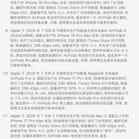
试生产的 iPhone 16 Pro Max 机型 (安装预发行版本软件) 进行了此项测
试。播放列表包括 358 首购自 iTunes Store 的不同歌曲，歌曲编码为 256-
Kbps AAC。音量调节至 50% 大小，并关闭了空间音频功能。测试内容包括：在
播放音频时对 AirPods 电池进行完全放电，直至其中一只 AirPods 停止播放。
电池续航时间依设备设置、环境、使用情况及诸多其他因素可能有所差异。
Apple 于 2024 年 7 月和 8 月使用试生产的配备无线充电盒的 AirPods 4
(支持主动降噪)，搭配试生产的 iPhone 16 Pro Max 机型 (安装预发行版本
软件) 进行了此项测试。播放列表包括 358 首购自 iTunes Store 的不同歌
曲，歌曲编码为 256-Kbps AAC。音量调节至 50% 大小，并关闭了空间音频、
对话感知和噪声控制功能。噪声控制设置为主动降噪时，聆听时间最长可达 4 小
时。测试内容包括：在播放音频时对 AirPods 电池进行完全放电，直至其中一只
AirPods 停止播放。电池续航时间依设备设置、环境、使用情况及诸多其他因素
可能有所差异。
Apple 于 2025 年 7 月和 8 月使用试生产的配备 MagSafe 充电盒的
AirPods Pro 3，搭配试生产的 iPhone 17 Pro 机型 (安装预发行版本软件)
进行了此项测试。播放列表包括 358 首购自 iTunes Store 的不同歌曲，歌曲
编码为 256-Kbps AAC。音量调节至 50% 大小，并启用主动降噪功能时，聆
听时间最长可达 8 小时。同时启用空间音频和头部追踪功能时，聆听时间最长可
达 7.5 小时。测试内容包括：在播放音频时对 AirPods Pro 电池进行完全放
电，直至其中一只 AirPods Pro 停止播放。电池续航时间依设备设置、环境、使
用情况及诸多其他因素可能有所差异。
Apple 于 2026 年 1 月和 2 月使用试生产的 AirPods Max 2，搭配已上市的
iPhone 17 Pro Max 机型 (安装预发行版本软件) 进行了此项测试。播放列表
包括 358 首购自 iTunes Store 的不同歌曲，歌曲编码为 256-Kbps AAC。
音量调节至 50% 大小，启用了主动降噪功能，空间音频设置为“固定”。测试内
容包括：在播放音频时对 AirPods Max 电池进行完全放电，直至