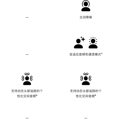
—
不
主动降噪
支
持
主
动
降
噪
—
不
自适应音频和通透模式
脚
⁴
支
注
持
自
适
应
音
频
支持动态头部追踪的个
支持动态头部追踪的个
和
性化空间音频
脚
⁶
性化空间音频
脚
⁶
通
注
注
透
模
式
—
不
—
不
支
支
持
持