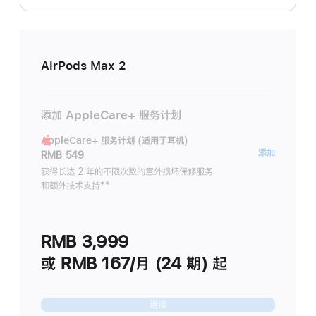
AirPods Max 2
添加 AppleCare+ 服务计划
AppleCare+ 服务计划 (适用于耳机)
AppleC
添加
RMB 549
服
获得长达 2 年的不限次数的意外损坏保修服务
和额外技术支持
脚
**
务
注
计
划
RMB 3,999
(适
用
或 RMB 167/月 (24 期) 起
于
耳
继续
机)