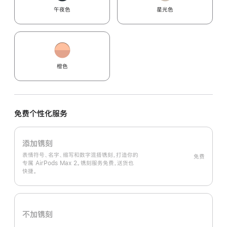
午夜色
星光色
橙色
免费个性化服务
添加镌刻
表情符号、名字、缩写和数字混搭镌刻，打造你的
免费
专属 AirPods Max 2。镌刻服务免费，送货也
快捷。
不加镌刻