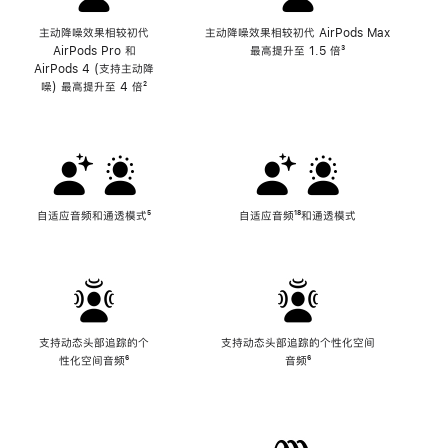
主动降噪效果相较初代
主动降噪效果相较初代 AirPods Max
AirPods Pro 和
最高提升至 1.5 倍
脚
³
AirPods 4 (支持主动降
注
噪) 最高提升至 4 倍
脚
²
注
自适应音频和通透模式
脚
⁵
自适应音频
脚
¹⁸和通透模式
注
注
支持动态头部追踪的个
支持动态头部追踪的个性化空间
性化空间音频
脚
⁶
音频
脚
⁶
注
注