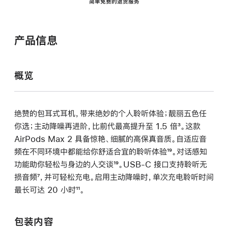
简单免费的退货服务
产品信息
概览
绝赞的包耳式耳机，带来绝妙的个人聆听体验；靓丽五色任
你选；主动降噪再进阶，比前代最高提升至 1.5 倍
脚
³。这款
AirPods Max 2 具备惊艳、细腻的高保真音质。自适应音
注
频在不同环境中都能给你舒适合宜的聆听体验
脚
¹⁹。对话感知
功能助你轻松与身边的人交谈
脚
¹⁹。USB-C 接口支持聆听无
注
损音频
脚
⁷，并可轻松充电。启用主动降噪时，单次充电聆听时间
注
最长可达 20 小时
注
脚
¹¹。
注
包装内容