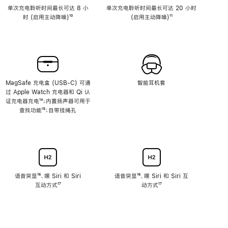
单次充电聆听时间最长可达 8 小
单次充电聆听时间最长可达 20 小时
时 (启用主动降噪)
脚
¹⁰
(启用主动降噪)
脚
¹¹
注
注
MagSafe 充电盒 (USB-C) 可通
智能耳机套
过 Apple Watch 充电器和 Qi 认
证充电器充电
脚
¹⁴；内置扬声器可用于
查找功能
注
脚
¹⁵；自带挂绳孔
注
语音突显
脚
¹⁶、嘿 Siri 和 Siri
语音突显
脚
¹⁶、嘿 Siri 和 Siri 互
互动方式
注
脚
¹⁷
注
动方式
脚
¹⁷
注
注