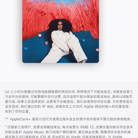
-
打
Apple
开)
Music
网
脚
∆∆
三小时为根据过往物流数据推算的预估时间，特殊情况下可能会延迟。该服务由第三
注
页
方合作伙伴提供，可能需额外支付运费，且仅适用于部分商品和寄送地址，具体以结账页
页
面为准。如果之后选择退货，运费将不会被退回。
我们会使用你所在位置，为你更快显示
送货选项。我们通过你的 IP 地址，或者你在上次访问 Apple 网站时输入的位置信息，
脚
找到了你的位置。
** AppleCare+ 服务计划可为使用过程中发生的意外损坏提供不限次数的保修服务。
⁺ 仅限新订阅用户。免费试用期结束后，每月收费为 RMB 12。优惠仅面向购买符合条件
的新设备的 Apple Music 新订阅用户限时提供。要兑换此优惠，需要将符合条件的音
频设备与运行最新版本 iOS 或 iPadOS 的 Apple 设备连接或配对。为 Apple