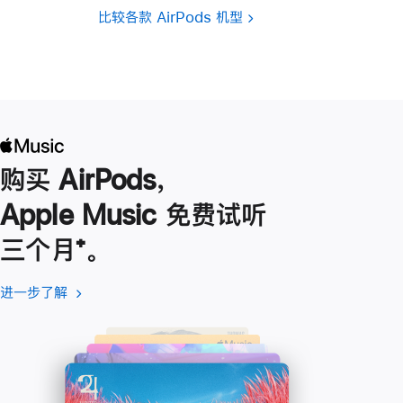
比较各款 AirPods 机型
购买 AirPods，
Apple Music 免费试听
三个月
脚
⁺。
注
进一步了解
进
(在
一
新
步
窗
了
口
解
中