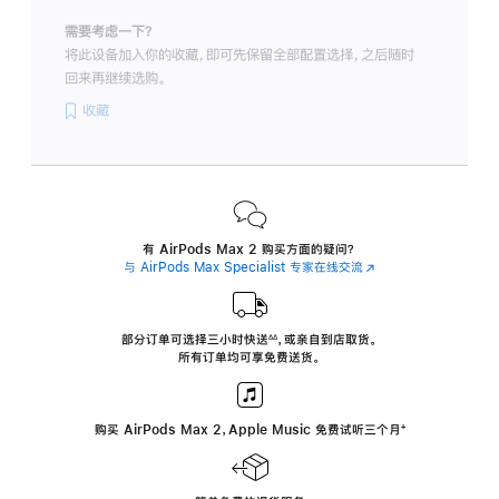
需要考虑一下？
将此设备加入你的收藏，即可先保留全部配置选择，之后随时
回来再继续选购。
收藏
有 AirPods Max 2 购买方面的疑问？
与 AirPods Max Specialist 专家在线交流
(在
新
窗
口
中
部分订单可选择三小时
快送
，
或亲自到店取货。
∆∆
 ${translate.store.a11y.footnote} 
打
所有订单均可享免费送货。
开)
购买 AirPods Max 2，Apple Music 免费试听三个月
‍脚
‍⁺
注