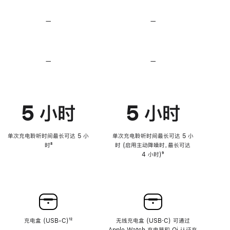
无
无
损
损
—
不
—
不
音
音
支
支
频
频
持
持
心
心
率
率
—
不
—
不
传
传
支
支
感
感
持
持
功
功
降
降
能
能
低
低
5 小时
5 小时
高
高
音
音
量
量
功
功
单次充电聆听时间最长可达 5 小
单次充电聆听时间最长可达 5 小
能
能
时
脚
⁸
时 (启用主动降噪时，最长可达
注
4 小时)
脚
⁹
注
充电盒 (USB-C)
脚
¹²
无线充电盒 (USB‑C) 可通过