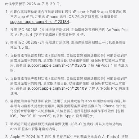
此信息更新于 2026 年 7 月 30 日。
内置心率监测功能适合在体能训练时通过 iPhone 上的健身 app 和兼容的第
三方 app 使用，并要求 iPhone 运行 iOS 26 及更新系统。详情请参阅
support.apple.com/zh-cn/123184
。
按照 IEC 60268-24 标准进行测试时，主动降噪效果相较初代 AirPods Pro
和 AirPods 4 (支持主动降噪) 最高提升至 4 倍。
按照 IEC 60268-24 标准进行测试时，主动降噪效果相较上一代机型最高提
升至 1.5 倍。
设备性能与噪音控制功能 (主动降噪、自适应音频和通透模式等) 可能会受到碎
屑或耳垢堆积的影响。请定期清洁设备，以便维护性能，确保所有功能可正常使
用。请参阅
support.apple.com/zh-cn/102672
了解 AirPods 4 的清洁说
明。
设备性能与噪声控制功能 (主动降噪、自适应音频和通透模式等) 可能会受到碎
屑或耳垢堆积的影响。请定期清洁设备，以便维护性能，确保所有功能可正常使
用。请参阅
support.apple.com/zh-cn/120409
了解 AirPods Pro 的清洁
说明。
需要使用兼容的硬件和软件。适用于支持此功能的 app 中播放的兼容内容。并
非所有内容都支持杜比全景声。需要使用配备原深感摄像头的 iPhone 为个性
化空间音频创建个人轮廓档案，该信息将在运行最新版本操作系统软件 (包括
iOS、iPadOS 和 macOS) 的各种 Apple 设备间同步。
聆听超低延迟音频和无损音频需要使用 USB-C 连接线，并从支持该功能的
app 和服务中获取兼容的内容。
Apple 于 2024 年 7 月和 8 月使用试生产的配备充电盒的 AirPods 4，搭配