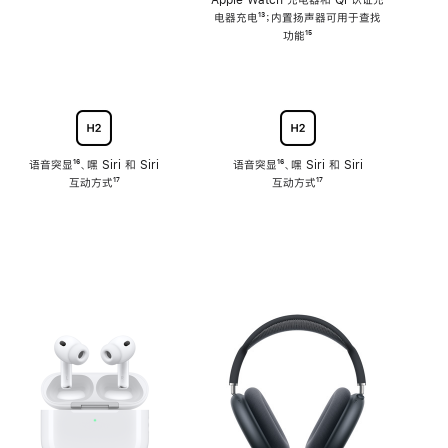
注
Apple Watch 充电器和 Qi 认证充
电器充电
脚
¹³；内置扬声器可用于查找
注
功能
脚
¹⁵
注
语音突显
脚
¹⁶、嘿 Siri 和 Siri
语音突显
脚
¹⁶、嘿 Siri 和 Siri
互动方式
注
脚
¹⁷
互动方式
注
脚
¹⁷
注
注