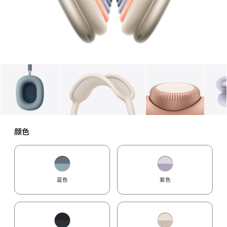
图库
图像
1
图库
图像
2
图库
图像
3
颜色
蓝色
紫色