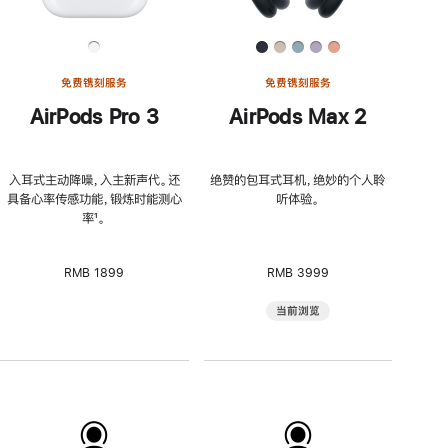
免费镌刻服务
免费镌刻服务
AirPods Pro 3
AirPods Max 2
入耳式主动降噪，入主新声代。还
绝赞的包耳式耳机，绝妙的个人聆
具备心率传感功能，锻炼时能测心
听体验。
率
脚
¹。
注
RMB 1899
RMB 3999
当前浏览