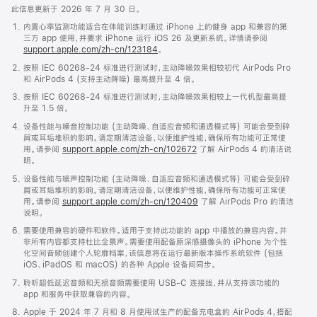
此信息更新于 2026 年 7 月 30 日。
内置心率监测功能适合在体能训练时通过 iPhone 上的健身 app 和兼容的第
三方 app 使用，并要求 iPhone 运行 iOS 26 及更新系统。详情请参阅
support.apple.com/zh-cn/123184
。
按照 IEC 60268-24 标准进行测试时，主动降噪效果相较初代 AirPods Pro
和 AirPods 4 (支持主动降噪) 最高提升至 4 倍。
按照 IEC 60268-24 标准进行测试时，主动降噪效果相较上一代机型最高提
升至 1.5 倍。
设备性能与噪音控制功能 (主动降噪、自适应音频和通透模式等) 可能会受到碎
屑或耳垢堆积的影响。请定期清洁设备，以便维护性能，确保所有功能可正常使
用。请参阅
support.apple.com/zh-cn/102672
了解 AirPods 4 的清洁说
明。
设备性能与噪声控制功能 (主动降噪、自适应音频和通透模式等) 可能会受到碎
屑或耳垢堆积的影响。请定期清洁设备，以便维护性能，确保所有功能可正常使
用。请参阅
support.apple.com/zh-cn/120409
了解 AirPods Pro 的清洁
说明。
需要使用兼容的硬件和软件。适用于支持此功能的 app 中播放的兼容内容。并
非所有内容都支持杜比全景声。需要使用配备原深感摄像头的 iPhone 为个性
化空间音频创建个人轮廓档案，该信息将在运行最新版本操作系统软件 (包括
iOS、iPadOS 和 macOS) 的各种 Apple 设备间同步。
聆听超低延迟音频和无损音频需要使用 USB-C 连接线，并从支持该功能的
app 和服务中获取兼容的内容。
Apple 于 2024 年 7 月和 8 月使用试生产的配备充电盒的 AirPods 4，搭配