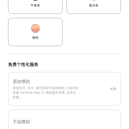
午夜色
星光色
橙色
免费个性化服务
添加镌刻
表情符号、名字、缩写和数字混搭镌刻，打造你的
免费
专属 AirPods Max 2。镌刻服务免费，送货也
快捷。
不加镌刻