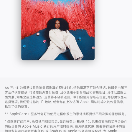
-
打
Apple
开)
Music
网
脚
∆∆
三小时为根据过往物流数据推算的预估时间，特殊情况下可能会延迟。该服务由第三
注
页
方合作伙伴提供，可能需额外支付运费，且仅适用于部分商品和寄送地址，具体以结账页
页
面为准。如果之后选择退货，运费将不会被退回。
我们会使用你所在位置，为你更快显示
送货选项。我们通过你的 IP 地址，或者你在上次访问 Apple 网站时输入的位置信息，
脚
找到了你的位置。
** AppleCare+ 服务计划可为使用过程中发生的意外损坏提供不限次数的保修服务。
⁺ 仅限新订阅用户。免费试用期结束后，每月收费为 RMB 12。优惠仅面向购买符合条件
的新设备的 Apple Music 新订阅用户限时提供。要兑换此优惠，需要将符合条件的音
频设备与运行最新版本 iOS 或 iPadOS 的 Apple 设备连接或配对。为 Apple