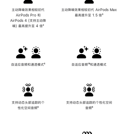
主动降噪效果相较初代
主动降噪效果相较初代 AirPods Max
AirPods Pro 和
最高提升至 1.5 倍
脚
³
AirPods 4 (支持主动降
注
噪) 最高提升至 4 倍
脚
²
注
自适应音频和通透模式
脚
⁵
自适应音频
脚
¹⁸和通透模式
注
注
支持动态头部追踪的个
支持动态头部追踪的个性化空间
性化空间音频
脚
⁶
音频
脚
⁶
注
注