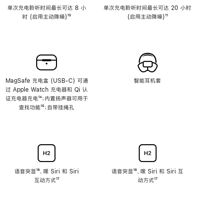
单次充电聆听时间最长可达 8 小
单次充电聆听时间最长可达 20 小时
时 (启用主动降噪)
脚
¹⁰
(启用主动降噪)
脚
¹¹
注
注
MagSafe 充电盒 (USB-C) 可通
智能耳机套
过 Apple Watch 充电器和 Qi 认
证充电器充电
脚
¹⁴；内置扬声器可用于
查找功能
注
脚
¹⁵；自带挂绳孔
注
语音突显
脚
¹⁶、嘿 Siri 和 Siri
语音突显
脚
¹⁶、嘿 Siri 和 Siri 互
互动方式
注
脚
¹⁷
注
动方式
脚
¹⁷
注
注