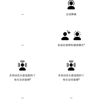
—
不
主动降噪
支
持
主
动
降
噪
—
不
自适应音频和通透模式
脚
⁴
支
注
持
自
适
应
音
频
支持动态头部追踪的个
支持动态头部追踪的个
和
性化空间音频
脚
⁶
性化空间音频
脚
⁶
通
注
注
透
模
式
—
不
—
不
支
支
持
持