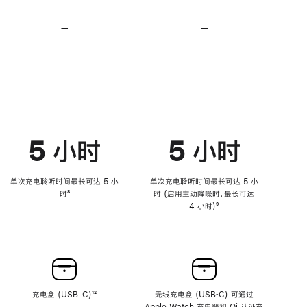
无
无
损
损
—
不
—
不
音
音
支
支
频
频
持
持
心
心
率
率
—
不
—
不
传
传
支
支
感
感
持
持
功
功
降
降
能
能
低
低
5 小时
5 小时
高
高
音
音
量
量
功
功
单次充电聆听时间最长可达 5 小
单次充电聆听时间最长可达 5 小
能
能
时
脚
⁸
时 (启用主动降噪时，最长可达
注
4 小时)
脚
⁹
注
充电盒 (USB-C)
脚
¹²
无线充电盒 (USB‑C) 可通过