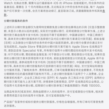
Watch 兑换此优惠，需要与运行最新版本 iOS 的 iPhone 连接或配对。符合条件的设
备激活后，需要在 3 个月内领取此优惠。无论购买多少件符合条件的设备，每个 Apple
账户仅可享受一次优惠。会员方案将自动续订，直至取消订阅。须遵循限制条件和其他
条
款
。
(在
新
分期付款服务的条件
窗
口
上述所示分期付款金额仅为使用特定期数免息分期付款估算得出的示例 (仅显示整数数
中
额，未显示小数点以后的金额)，实际支付金额以银行、花呗或微信分付账单为准。上述分
打
期付款方案由信用卡发卡机构 (包括但不限于招商银行、中国建设银行、中国工商银行
开)
等，具体支持分期付款服务的可选择银行及对应分期付款方案请见付款页面)、蚂蚁金服
(花呗) 以及微信分付面向符合条件的中国大陆居民提供。部分银行会要求你通过支付
宝完成购买。Apple Store 零售店的分期付款方案可能与 Apple Store 在线商店不
同，请到店咨询 Specialist 专家。所有银行信用卡分期均需经你的信用卡发卡机构批
准；对于花呗分期，需经蚂蚁金服批准；对于微信分付分期，需经微信分付批准。如果你选
择的分期付款方案未获得信用卡发卡机构、蚂蚁金服或微信分付的批准，Apple 将不会
被告知原因。请参阅信用卡发卡机构 (包括但不限于招商银行、中国建设银行、中国工商
银行等，具体支持分期付款服务的可选择银行请见付款页面) 网站、支付宝网站和微信
分付服务页面，了解相关条件、费用和收费。订单可能需要满足特定金额要求，不同免息
分期期数对应的最低限额可能有所不同。上述分期付款服务只适用于个人消费者。企业
和教育机构客户、企业员工购买计划 (EPP) 和 Apple 员工购买计划 (EPP) 适用的分
期付款方案可能与上述方案不同，详情请参见教育商店、EPP 在线商店和企业商店。公
司信用卡无资格申请分期。招商银行分期付款单笔订单最高限额为 RMB 150000。
当商品有货并/或发货时，购物金额将计入你的信用卡、支付宝或微信分付账单。相关财
务费用将显示在你的信用卡对账单、支付宝或微信账户中。
产品按广告宣传价或标价提供分期付款服务。价格包含增值税。所有订单均可享受免费
送货服务。