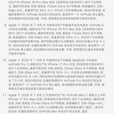
试生产的 iPhone 16 Pro Max 机型 (安装预发行版本软件) 进行了此项测
试。播放列表包括 358 首购自 iTunes Store 的不同歌曲，歌曲编码为 256-
Kbps AAC。音量调节至 50% 大小，并关闭了空间音频功能。测试内容包括：在
播放音频时对 AirPods 电池进行完全放电，直至其中一只 AirPods 停止播放。
电池续航时间依设备设置、环境、使用情况及诸多其他因素可能有所差异。
Apple 于 2024 年 7 月和 8 月使用试生产的配备无线充电盒的 AirPods 4
(支持主动降噪)，搭配试生产的 iPhone 16 Pro Max 机型 (安装预发行版本
软件) 进行了此项测试。播放列表包括 358 首购自 iTunes Store 的不同歌
曲，歌曲编码为 256-Kbps AAC。音量调节至 50% 大小，并关闭了空间音频、
对话感知和噪声控制功能。噪声控制设置为主动降噪时，聆听时间最长可达 4 小
时。测试内容包括：在播放音频时对 AirPods 电池进行完全放电，直至其中一只
AirPods 停止播放。电池续航时间依设备设置、环境、使用情况及诸多其他因素
可能有所差异。
Apple 于 2025 年 7 月和 8 月使用试生产的配备 MagSafe 充电盒的
AirPods Pro 3，搭配试生产的 iPhone 17 Pro 机型 (安装预发行版本软件)
进行了此项测试。播放列表包括 358 首购自 iTunes Store 的不同歌曲，歌曲
编码为 256-Kbps AAC。音量调节至 50% 大小，并启用主动降噪功能时，聆
听时间最长可达 8 小时。同时启用空间音频和头部追踪功能时，聆听时间最长可
达 7.5 小时。测试内容包括：在播放音频时对 AirPods Pro 电池进行完全放
电，直至其中一只 AirPods Pro 停止播放。电池续航时间依设备设置、环境、使
用情况及诸多其他因素可能有所差异。
Apple 于 2026 年 1 月和 2 月使用试生产的 AirPods Max 2，搭配已上市的
iPhone 17 Pro Max 机型 (安装预发行版本软件) 进行了此项测试。播放列表
包括 358 首购自 iTunes Store 的不同歌曲，歌曲编码为 256-Kbps AAC。
音量调节至 50% 大小，启用了主动降噪功能，空间音频设置为“固定”。测试内
容包括：在播放音频时对 AirPods Max 电池进行完全放电，直至