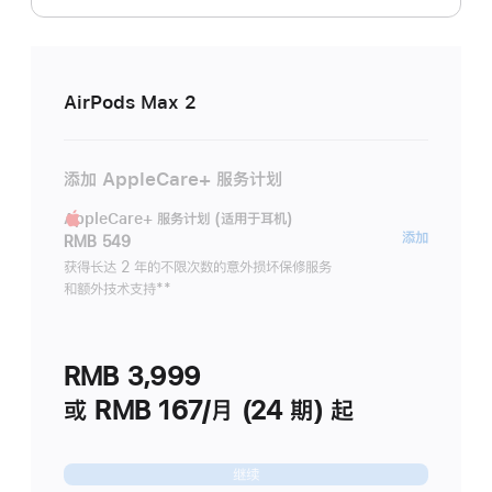
AirPods Max 2
添加 AppleCare+ 服务计划
AppleCare+ 服务计划 (适用于耳机)
AppleC
添加
RMB 549
服
获得长达 2 年的不限次数的意外损坏保修服务
和额外技术支持
脚
**
务
注
计
划
RMB 3,999
(适
用
或 RMB 167/月 (24 期) 起
于
耳
继续
机)