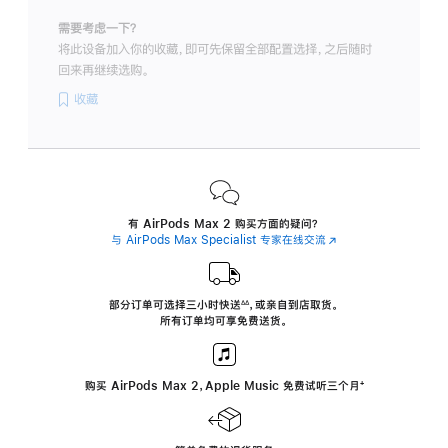
需要考虑一下？
将此设备加入你的收藏，即可先保留全部配置选择，之后随时
回来再继续选购。
收藏
有 AirPods Max 2 购买方面的疑问？
与 AirPods Max Specialist 专家在线交流
(在
新
窗
口
中
部分订单可选择三小时
快送
，
或亲自到店取货。
∆∆
 ${translate.store.a11y.footnote} 
打
所有订单均可享免费送货。
开)
购买 AirPods Max 2，Apple Music 免费试听三个月
‍脚
‍⁺
注