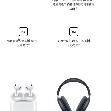
注
Apple Watch 充电器和 Qi 认证充
电器充电
脚
¹³；内置扬声器可用于查找
注
功能
脚
¹⁵
注
语音突显
脚
¹⁶、嘿 Siri 和 Siri
语音突显
脚
¹⁶、嘿 Siri 和 Siri
互动方式
注
脚
¹⁷
互动方式
注
脚
¹⁷
注
注