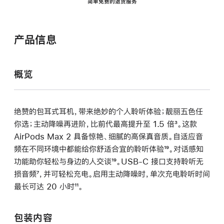
简单免费的退货服务
产品信息
概览
绝赞的包耳式耳机，带来绝妙的个人聆听体验；靓丽五色任
你选；主动降噪再进阶，比前代最高提升至 1.5 倍
脚
³。这款
AirPods Max 2 具备惊艳、细腻的高保真音质。自适应音
注
频在不同环境中都能给你舒适合宜的聆听体验
脚
¹⁹。对话感知
功能助你轻松与身边的人交谈
脚
¹⁹。USB-C 接口支持聆听无
注
损音频
脚
⁷，并可轻松充电。启用主动降噪时，单次充电聆听时间
注
最长可达 20 小时
注
脚
¹¹。
注
包装内容