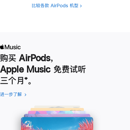
比较各款 AirPods 机型
购买 AirPods，
Apple Music 免费试听
三个月
脚
⁺。
注
进一步了解
进
(在
一
新
步
窗
了
口
解
中