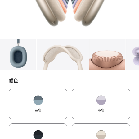
图库
图像
1
图库
图像
2
图库
图像
3
颜色
蓝色
紫色