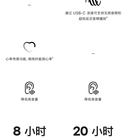
—
不
支
通过 USB-C 连接可支持无损音频和
持
超低延迟音频播放
脚
⁷
无
注
损
音
频
—
不
心率传感功能，锻炼时能测心率
脚
¹
支
注
持
心
率
传
感
功
能
降低高音量
降低高音量
8 小时
20 小时