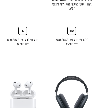
注
Apple Watch 充电器和 Qi 认证充
电器充电
脚
¹³；内置扬声器可用于查找
注
功能
脚
¹⁵
注
语音突显
脚
¹⁶、嘿 Siri 和 Siri
语音突显
脚
¹⁶、嘿 Siri 和 Siri
互动方式
注
脚
¹⁷
互动方式
注
脚
¹⁷
注
注