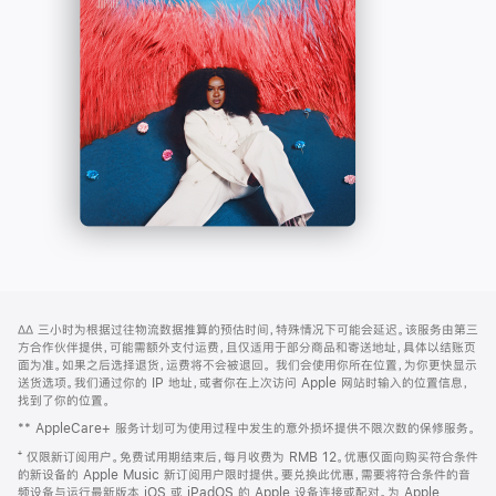
-
打
Apple
开)
Music
网
脚
∆∆
三小时为根据过往物流数据推算的预估时间，特殊情况下可能会延迟。该服务由第三
注
页
方合作伙伴提供，可能需额外支付运费，且仅适用于部分商品和寄送地址，具体以结账页
页
面为准。如果之后选择退货，运费将不会被退回。
我们会使用你所在位置，为你更快显示
送货选项。我们通过你的 IP 地址，或者你在上次访问 Apple 网站时输入的位置信息，
脚
找到了你的位置。
** AppleCare+ 服务计划可为使用过程中发生的意外损坏提供不限次数的保修服务。
⁺ 仅限新订阅用户。免费试用期结束后，每月收费为 RMB 12。优惠仅面向购买符合条件
的新设备的 Apple Music 新订阅用户限时提供。要兑换此优惠，需要将符合条件的音
频设备与运行最新版本 iOS 或 iPadOS 的 Apple 设备连接或配对。为 Apple