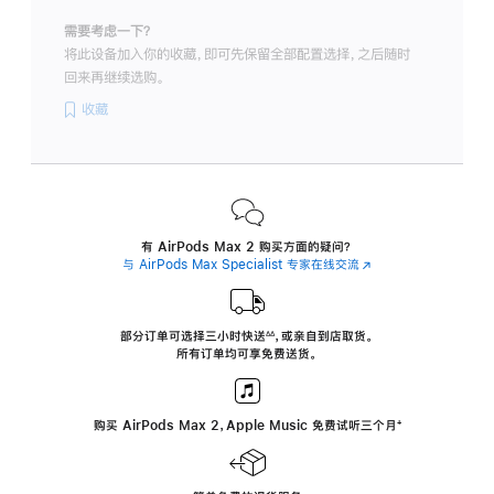
需要考虑一下？
将此设备加入你的收藏，即可先保留全部配置选择，之后随时
回来再继续选购。
收藏
有 AirPods Max 2 购买方面的疑问？
与 AirPods Max Specialist 专家在线交流
(在
新
窗
口
中
部分订单可选择三小时
快送
，
或亲自到店取货。
∆∆
 ${translate.store.a11y.footnote} 
打
所有订单均可享免费送货。
开)
购买 AirPods Max 2，Apple Music 免费试听三个月
‍脚
‍⁺
注