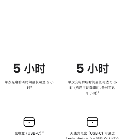
无
无
损
损
—
不
—
不
音
音
支
支
频
频
持
持
心
心
率
率
—
不
—
不
传
传
支
支
感
感
持
持
功
功
降
降
能
能
低
低
5 小时
5 小时
高
高
音
音
量
量
功
功
单次充电聆听时间最长可达 5 小
单次充电聆听时间最长可达 5 小
能
能
时
脚
⁸
时 (启用主动降噪时，最长可达
注
4 小时)
脚
⁹
注
充电盒 (USB-C)
脚
¹²
无线充电盒 (USB‑C) 可通过