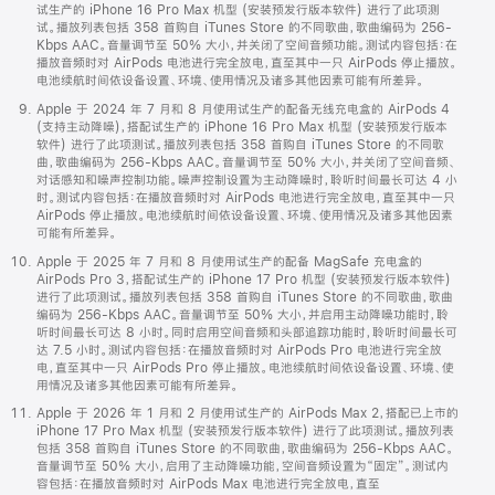
试生产的 iPhone 16 Pro Max 机型 (安装预发行版本软件) 进行了此项测
试。播放列表包括 358 首购自 iTunes Store 的不同歌曲，歌曲编码为 256-
Kbps AAC。音量调节至 50% 大小，并关闭了空间音频功能。测试内容包括：在
播放音频时对 AirPods 电池进行完全放电，直至其中一只 AirPods 停止播放。
电池续航时间依设备设置、环境、使用情况及诸多其他因素可能有所差异。
Apple 于 2024 年 7 月和 8 月使用试生产的配备无线充电盒的 AirPods 4
(支持主动降噪)，搭配试生产的 iPhone 16 Pro Max 机型 (安装预发行版本
软件) 进行了此项测试。播放列表包括 358 首购自 iTunes Store 的不同歌
曲，歌曲编码为 256-Kbps AAC。音量调节至 50% 大小，并关闭了空间音频、
对话感知和噪声控制功能。噪声控制设置为主动降噪时，聆听时间最长可达 4 小
时。测试内容包括：在播放音频时对 AirPods 电池进行完全放电，直至其中一只
AirPods 停止播放。电池续航时间依设备设置、环境、使用情况及诸多其他因素
可能有所差异。
Apple 于 2025 年 7 月和 8 月使用试生产的配备 MagSafe 充电盒的
AirPods Pro 3，搭配试生产的 iPhone 17 Pro 机型 (安装预发行版本软件)
进行了此项测试。播放列表包括 358 首购自 iTunes Store 的不同歌曲，歌曲
编码为 256-Kbps AAC。音量调节至 50% 大小，并启用主动降噪功能时，聆
听时间最长可达 8 小时。同时启用空间音频和头部追踪功能时，聆听时间最长可
达 7.5 小时。测试内容包括：在播放音频时对 AirPods Pro 电池进行完全放
电，直至其中一只 AirPods Pro 停止播放。电池续航时间依设备设置、环境、使
用情况及诸多其他因素可能有所差异。
Apple 于 2026 年 1 月和 2 月使用试生产的 AirPods Max 2，搭配已上市的
iPhone 17 Pro Max 机型 (安装预发行版本软件) 进行了此项测试。播放列表
包括 358 首购自 iTunes Store 的不同歌曲，歌曲编码为 256-Kbps AAC。
音量调节至 50% 大小，启用了主动降噪功能，空间音频设置为“固定”。测试内
容包括：在播放音频时对 AirPods Max 电池进行完全放电，直至