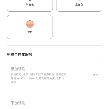
午夜色
星光色
橙色
免费个性化服务
添加镌刻
表情符号、名字、缩写和数字混搭镌刻，打造你的
免费
专属 AirPods Max 2。镌刻服务免费，送货也
快捷。
不加镌刻