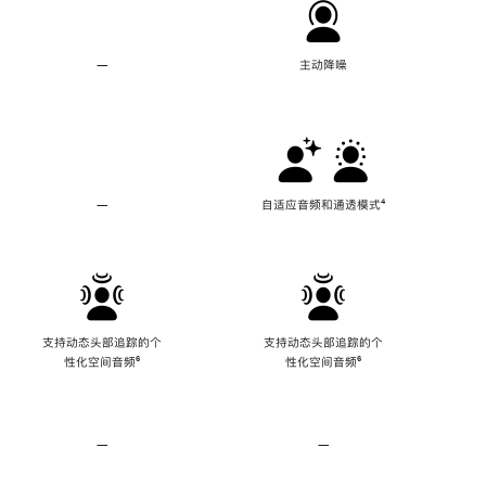
—
不
主动降噪
支
持
主
动
降
噪
—
不
自适应音频和通透模式
脚
⁴
支
注
持
自
适
应
音
频
支持动态头部追踪的个
支持动态头部追踪的个
和
性化空间音频
脚
⁶
性化空间音频
脚
⁶
通
注
注
透
模
式
—
不
—
不
支
支
持
持