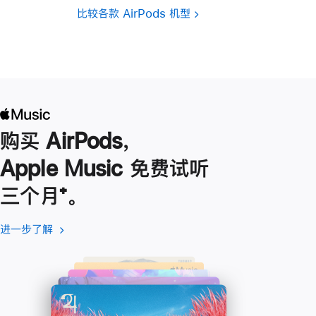
比较各款 AirPods 机型
购买 AirPods，
Apple Music 免费试听
三个月
脚
⁺。
注
进一步了解
进
(在
一
新
步
窗
了
口
解
中