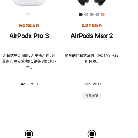
免费镌刻服务
免费镌刻服务
AirPods Pro 3
AirPods Max 2
入耳式主动降噪，入主新声代。还
绝赞的包耳式耳机，绝妙的个人聆
具备心率传感功能，锻炼时能测心
听体验。
率
脚
¹。
注
RMB 1899
RMB 3999
当前浏览