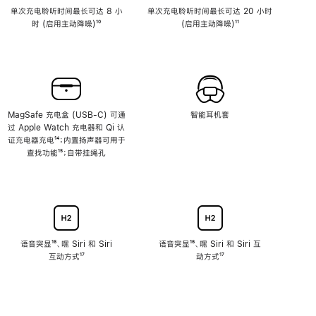
单次充电聆听时间最长可达 8 小
单次充电聆听时间最长可达 20 小时
时 (启用主动降噪)
脚
¹⁰
(启用主动降噪)
脚
¹¹
注
注
MagSafe 充电盒 (USB-C) 可通
智能耳机套
过 Apple Watch 充电器和 Qi 认
证充电器充电
脚
¹⁴；内置扬声器可用于
查找功能
注
脚
¹⁵；自带挂绳孔
注
语音突显
脚
¹⁶、嘿 Siri 和 Siri
语音突显
脚
¹⁶、嘿 Siri 和 Siri 互
互动方式
注
脚
¹⁷
注
动方式
脚
¹⁷
注
注