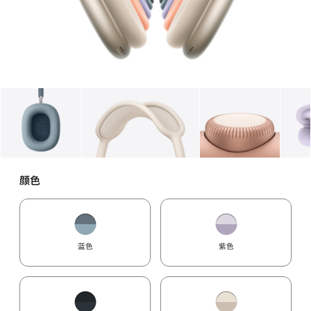
图库
图像
1
图库
图像
2
图库
图像
3
颜色
蓝色
紫色