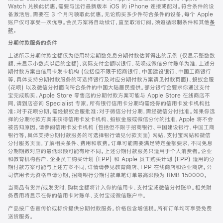
Watch 兑换此优惠，需要与运行最新版本 iOS 的 iPhone 连接或配对。符合条件的设
备激活后，需要在 3 个月内领取此优惠。无论购买多少件符合条件的设备，每个 Apple
账户仅可享受一次优惠。会员方案将自动续订，直至取消订阅。须遵循限制条件和其他
条
款
。
(在
新
分期付款服务的条件
窗
口
上述所示分期付款金额仅为使用特定期数免息分期付款估算得出的示例 (仅显示整数数
中
额，未显示小数点以后的金额)，实际支付金额以银行、花呗或微信分付账单为准。上述分
打
期付款方案由信用卡发卡机构 (包括但不限于招商银行、中国建设银行、中国工商银行
开)
等，具体支持分期付款服务的可选择银行及对应分期付款方案请见付款页面)、蚂蚁金服
(花呗) 以及微信分付面向符合条件的中国大陆居民提供。部分银行会要求你通过支付
宝完成购买。Apple Store 零售店的分期付款方案可能与 Apple Store 在线商店不
同，请到店咨询 Specialist 专家。所有银行信用卡分期均需经你的信用卡发卡机构批
准；对于花呗分期，需经蚂蚁金服批准；对于微信分付分期，需经微信分付批准。如果你选
择的分期付款方案未获得信用卡发卡机构、蚂蚁金服或微信分付的批准，Apple 将不会
被告知原因。请参阅信用卡发卡机构 (包括但不限于招商银行、中国建设银行、中国工商
银行等，具体支持分期付款服务的可选择银行请见付款页面) 网站、支付宝网站和微信
分付服务页面，了解相关条件、费用和收费。订单可能需要满足特定金额要求，不同免息
分期期数对应的最低限额可能有所不同。上述分期付款服务只适用于个人消费者。企业
和教育机构客户、企业员工购买计划 (EPP) 和 Apple 员工购买计划 (EPP) 适用的分
期付款方案可能与上述方案不同，详情请参见教育商店、EPP 在线商店和企业商店。公
司信用卡无资格申请分期。招商银行分期付款单笔订单最高限额为 RMB 150000。
当商品有货并/或发货时，购物金额将计入你的信用卡、支付宝或微信分付账单。相关财
务费用将显示在你的信用卡对账单、支付宝或微信账户中。
产品按广告宣传价或标价提供分期付款服务。价格包含增值税。所有订单均可享受免费
送货服务。