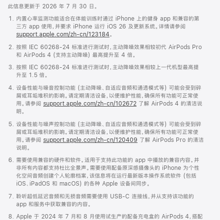
此信息更新于 2026 年 7 月 30 日。
内置心率监测功能适合在体能训练时通过 iPhone 上的健身 app 和兼容的第
三方 app 使用，并要求 iPhone 运行 iOS 26 及更新系统。详情请参阅
support.apple.com/zh-cn/123184
。
按照 IEC 60268-24 标准进行测试时，主动降噪效果相较初代 AirPods Pro
和 AirPods 4 (支持主动降噪) 最高提升至 4 倍。
按照 IEC 60268-24 标准进行测试时，主动降噪效果相较上一代机型最高提
升至 1.5 倍。
设备性能与噪音控制功能 (主动降噪、自适应音频和通透模式等) 可能会受到碎
屑或耳垢堆积的影响。请定期清洁设备，以便维护性能，确保所有功能可正常使
用。请参阅
support.apple.com/zh-cn/102672
了解 AirPods 4 的清洁说
明。
设备性能与噪声控制功能 (主动降噪、自适应音频和通透模式等) 可能会受到碎
屑或耳垢堆积的影响。请定期清洁设备，以便维护性能，确保所有功能可正常使
用。请参阅
support.apple.com/zh-cn/120409
了解 AirPods Pro 的清洁
说明。
需要使用兼容的硬件和软件。适用于支持此功能的 app 中播放的兼容内容。并
非所有内容都支持杜比全景声。需要使用配备原深感摄像头的 iPhone 为个性
化空间音频创建个人轮廓档案，该信息将在运行最新版本操作系统软件 (包括
iOS、iPadOS 和 macOS) 的各种 Apple 设备间同步。
聆听超低延迟音频和无损音频需要使用 USB-C 连接线，并从支持该功能的
app 和服务中获取兼容的内容。
Apple 于 2024 年 7 月和 8 月使用试生产的配备充电盒的 AirPods 4，搭配