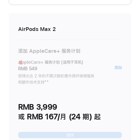
AirPods Max 2
添加 AppleCare+ 服务计划
AppleCare+ 服务计划 (适用于耳机)
AppleC
添加
RMB 549
服
获得长达 2 年的不限次数的意外损坏保修服务
和额外技术支持
脚
**
务
注
计
划
RMB 3,999
(适
用
或 RMB 167/月 (24 期) 起
于
耳
继续
机)