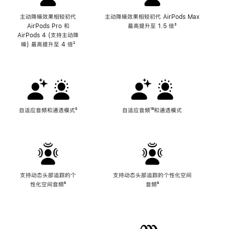
主动降噪效果相较初代
主动降噪效果相较初代 AirPods Max
AirPods Pro 和
最高提升至 1.5 倍
脚
³
AirPods 4 (支持主动降
注
噪) 最高提升至 4 倍
脚
²
注
自适应音频和通透模式
脚
⁵
自适应音频
脚
¹⁸和通透模式
注
注
支持动态头部追踪的个
支持动态头部追踪的个性化空间
性化空间音频
脚
⁶
音频
脚
⁶
注
注