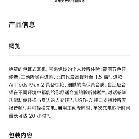
简单免费的退货服务
产品信息
概览
绝赞的包耳式耳机，带来绝妙的个人聆听体验；靓丽五色任
你选；主动降噪再进阶，比前代最高提升至 1.5 倍
脚
³。这款
AirPods Max 2 具备惊艳、细腻的高保真音质。自适应音
注
频在不同环境中都能给你舒适合宜的聆听体验
脚
¹⁹。对话感知
功能助你轻松与身边的人交谈
脚
¹⁹。USB-C 接口支持聆听无
注
损音频
脚
⁷，并可轻松充电。启用主动降噪时，单次充电聆听时间
注
最长可达 20 小时
注
脚
¹¹。
注
包装内容