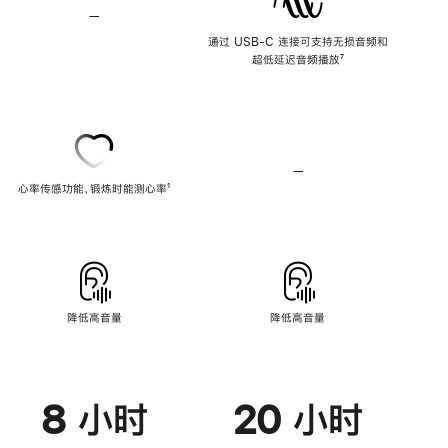
—
不
支
通过 USB-C 连接可支持无损音频和
持
超低延迟音频播放
脚
⁷
无
注
损
音
频
—
不
心率传感功能，锻炼时能测心率
脚
¹
支
注
持
心
率
传
感
功
能
降低高音量
降低高音量
8 小时
20 小时