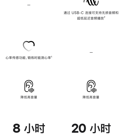
—
不
支
通过 USB-C 连接可支持无损音频和
持
超低延迟音频播放
脚
⁷
无
注
损
音
频
—
不
心率传感功能，锻炼时能测心率
脚
¹
支
注
持
心
率
传
感
功
能
降低高音量
降低高音量
8 小时
20 小时