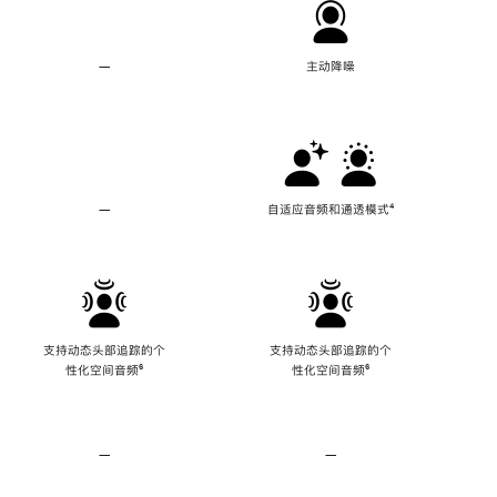
—
不
主动降噪
支
持
主
动
降
噪
—
不
自适应音频和通透模式
脚
⁴
支
注
持
自
适
应
音
频
支持动态头部追踪的个
支持动态头部追踪的个
和
性化空间音频
脚
⁶
性化空间音频
脚
⁶
通
注
注
透
模
式
—
不
—
不
支
支
持
持