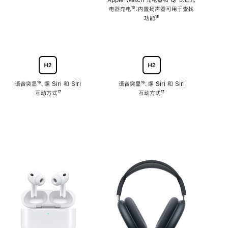
注
Apple Watch 充电器和 Qi 认证充
电器充电
脚
¹³；内置扬声器可用于查找
注
功能
脚
¹⁵
注
语音突显
脚
¹⁶、嘿 Siri 和 Siri
语音突显
脚
¹⁶、嘿 Siri 和 Siri
互动方式
注
脚
¹⁷
互动方式
注
脚
¹⁷
注
注