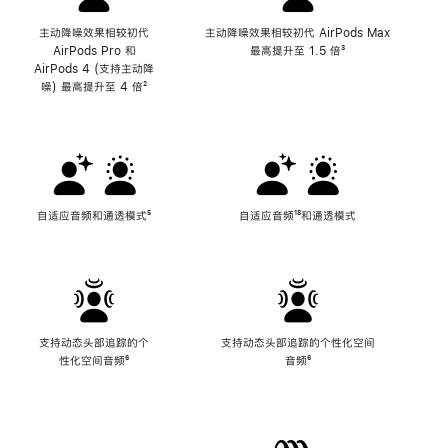
主动降噪效果相较初代
主动降噪效果相较初代 AirPods Max
AirPods Pro 和
最高提升至 1.5 倍
脚
³
AirPods 4 (支持主动降
注
噪) 最高提升至 4 倍
脚
²
注
自适应音频和通透模式
脚
⁵
自适应音频
脚
¹⁸和通透模式
注
注
支持动态头部追踪的个
支持动态头部追踪的个性化空间
性化空间音频
脚
⁶
音频
脚
⁶
注
注