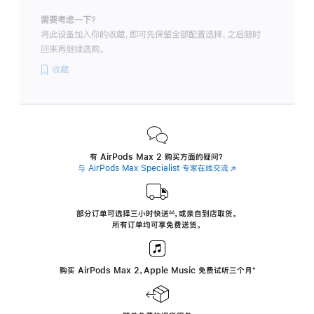
需要考虑一下？
将此设备加入你的收藏，即可先保留全部配置选择，之后随时
回来再继续选购。
收藏
有 AirPods Max 2 购买方面的疑问？
与 AirPods Max Specialist 专家在线交流
(在
新
窗
口
中
部分订单可选择三小时
快送
，
或亲自到店取货。
∆∆
 ${translate.store.a11y.footnote} 
打
所有订单均可享免费送货。
开)
购买 AirPods Max 2，Apple Music 免费试听三个月
‍脚
‍⁺
注