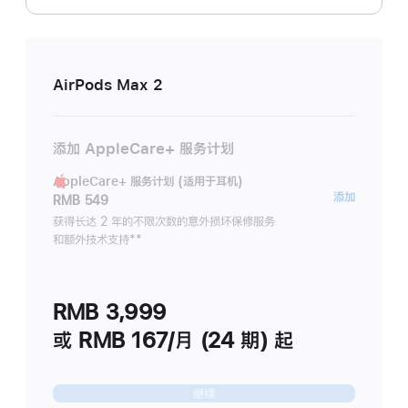
AirPods Max 2
添加 AppleCare+ 服务计划
AppleCare+ 服务计划 (适用于耳机)
AppleC
添加
RMB 549
服
获得长达 2 年的不限次数的意外损坏保修服务
和额外技术支持
脚
**
务
注
计
划
RMB 3,999
(适
用
或 RMB 167/月 (24 期) 起
于
耳
继续
机)