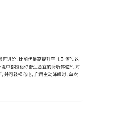
进阶，比前代最高提升至 1.5 倍
脚
³。这
不同环境中都能给你舒适合宜的聆听体验
脚
¹⁹。对
注
脚
⁷，并可轻松充电。启用主动降噪时，单次
注
注