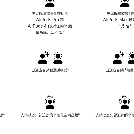
主动降噪效果相较初代
主动降噪效果相
AirPods Pro 和
AirPods Max 
AirPods 4 (支持主动降噪)
1.5 倍
³
最高提升至 4 倍
脚
²
注
自适应音频和通透模式
脚
⁵
自适应音频
脚
¹⁸和
注
注
频
脚
⁶
支持动态头部追踪的个性化空间音频
脚
⁶
支持动态头部追踪的个
注
注