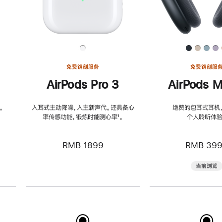
免费镌刻服务
免费镌刻服
AirPods Pro 3
AirPods M
。
入耳式主动降噪，入主新声代。还具备心
绝赞的包耳式耳机
率传感功能，锻炼时能测心率
脚
¹。
个人聆听体验
注
RMB 1899
RMB 39
当前浏览