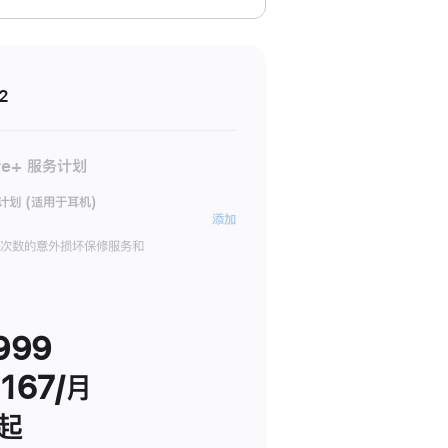
2
re+ 服务计划
务计划 (适用于耳机)
AppleCare+
添加
服
限次数的意外损坏保修服务和
务
计
划
999
(适
用
167/月
于
耳
 起
机)