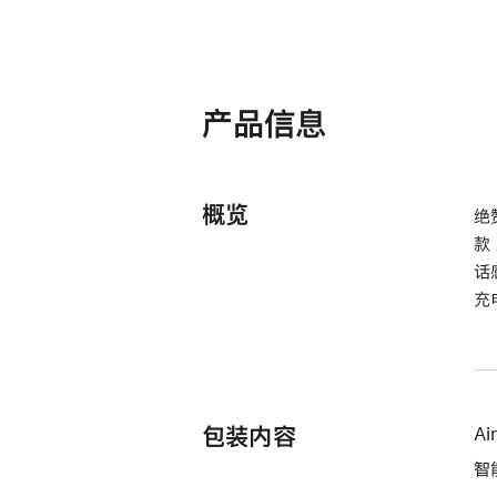
产品信息
概览
绝
款
话
充
包装内容
Ai
智