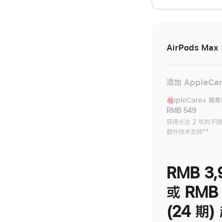
开)
AirPods Max 
添加 AppleCa
AppleCare+ 服
RMB 549
获得长达 2 年的不
额外技术支持
脚
**
注
RMB 3,
或 RMB 
(24 期)