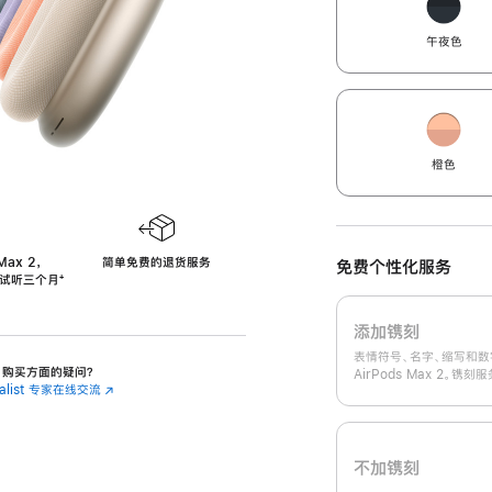
午夜色
橙色
Max 2，
简单免费的退货服务
免费个性化服务
免费试听三个月
‍脚
‍⁺
注
添加镌刻
表情符号、名字、缩写和数
 2 购买方面的疑问？
AirPods Max 2。镌
cialist 专家在线交流
(在
新
窗
口
中
不加镌刻
打