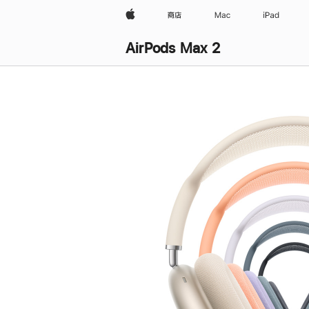
Apple
商店
Mac
iPad
AirPods Max 2
购
买
AirPods Max 2