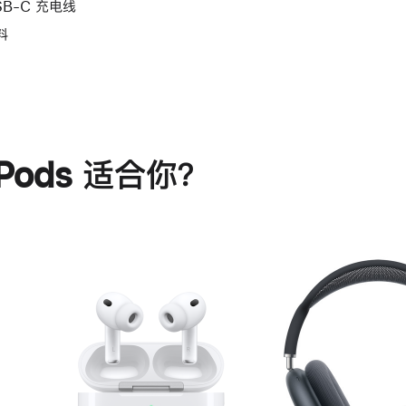
SB-C 充电线
料
rPods 适合你？