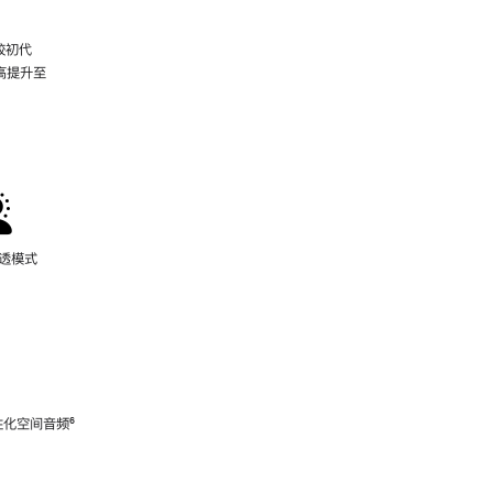
较初代
最高提升至
脚
注
通透模式
性化空间音频
脚
⁶
注