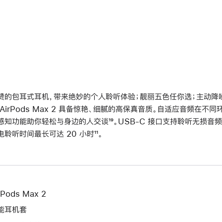
赞的包耳式耳机，带来绝妙的个人聆听体验；靓丽五色任你选；主动降噪再
 AirPods Max 2 具备惊艳、细腻的高保真音质。自适应音频在
感知功能助你轻松与身边的人交谈
脚
¹⁹。USB-C 接口支持聆听无损音频
电聆听时间最长可达 20 小时
脚
¹¹。
注
注
rPods Max 2
能耳机套