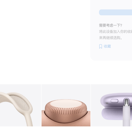
需要考虑一下？
将此设备加入你的收
来再继续选购。
收藏
图库
图像
2
图库
图像
3
图