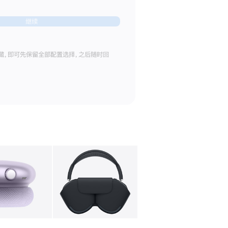
继续
藏，即可先保留全部配置选择，之后随时回
库
图像
4
图库
图像
5