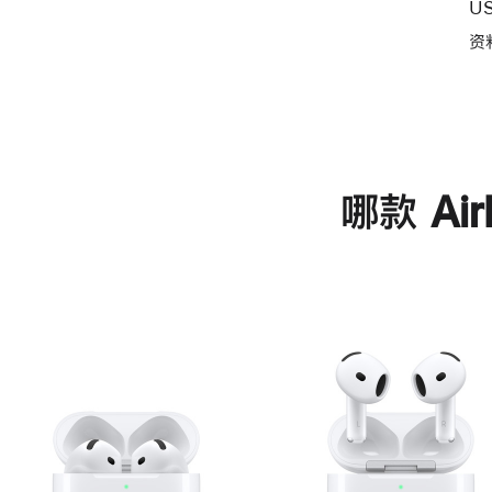
U
资
哪款 Ai