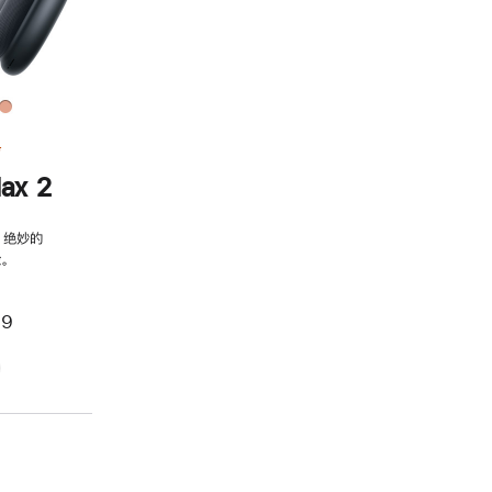
务
ax 2
，绝妙的
。
99