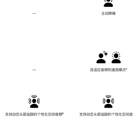
—
不
主动降噪
支
持
主
动
降
噪
—
不
自适应音频和通透模式
脚
⁴
支
注
持
自
适
应
音
频
支持动态头部追踪的个性化空间音频
脚
⁶
支持动态头部追踪的个性化空间音
和
注
通
透