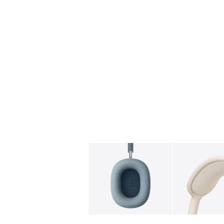
图库
图像
1