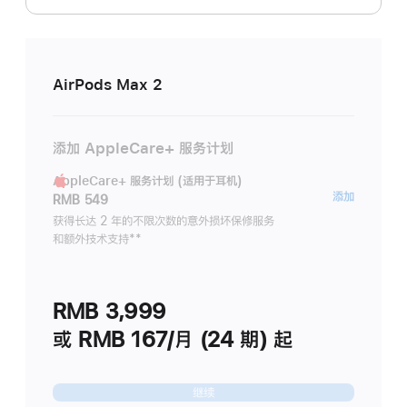
AirPods Max 2
添加 AppleCare+ 服务计划
AppleCare+ 服务计划 (适用于耳机)
AppleC
添加
RMB 549
服
获得长达 2 年的不限次数的意外损坏保修服务
和额外技术支持
脚
**
务
注
计
划
RMB 3,999
(适
用
或 RMB 167/月 (24 期) 起
于
耳
继续
机)