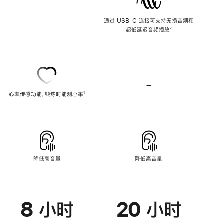
—
不
支
通过 USB-C 连接可支持无损音频和
持
超低延迟音频播放
脚
⁷
无
注
损
音
频
—
不
心率传感功能，锻炼时能测心率
脚
¹
支
注
持
心
率
传
感
功
能
降低高音量
降低高音量
8 小时
20 小时