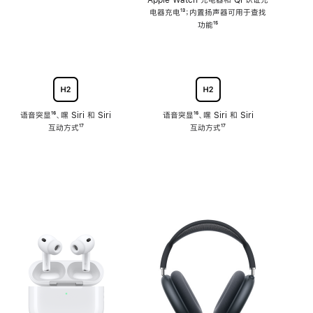
注
Apple Watch 充电器和 Qi 认证充
电器充电
脚
¹³；内置扬声器可用于查找
注
功能
脚
¹⁵
注
语音突显
脚
¹⁶、嘿 Siri 和 Siri
语音突显
脚
¹⁶、嘿 Siri 和 Siri
互动方式
注
脚
¹⁷
互动方式
注
脚
¹⁷
注
注