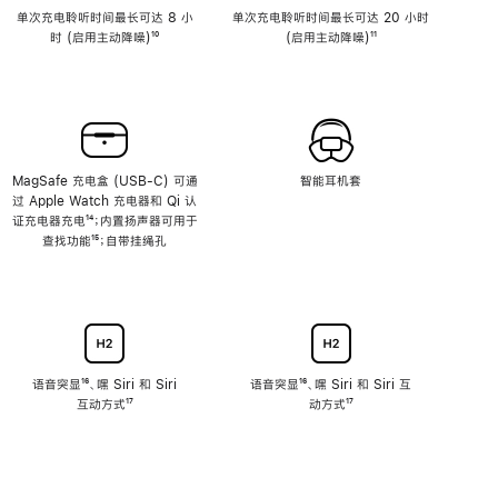
单次充电聆听时间最长可达 8 小
单次充电聆听时间最长可达 20 小时
时 (启用主动降噪)
脚
¹⁰
(启用主动降噪)
脚
¹¹
注
注
MagSafe 充电盒 (USB-C) 可通
智能耳机套
过 Apple Watch 充电器和 Qi 认
证充电器充电
脚
¹⁴；内置扬声器可用于
查找功能
注
脚
¹⁵；自带挂绳孔
注
语音突显
脚
¹⁶、嘿 Siri 和 Siri
语音突显
脚
¹⁶、嘿 Siri 和 Siri 互
互动方式
注
脚
¹⁷
注
动方式
脚
¹⁷
注
注