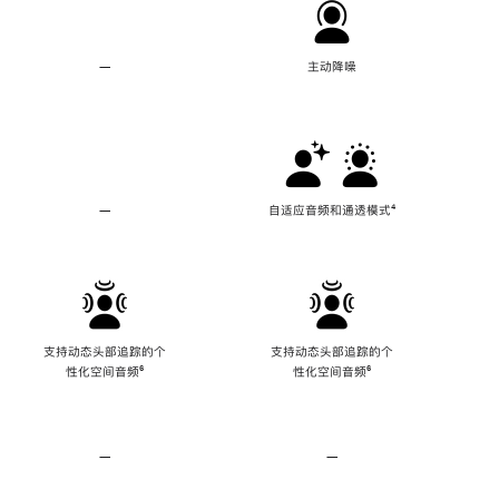
—
不
主动降噪
支
持
主
动
降
噪
—
不
自适应音频和通透模式
脚
⁴
支
注
持
自
适
应
音
频
支持动态头部追踪的个
支持动态头部追踪的个
和
性化空间音频
脚
⁶
性化空间音频
脚
⁶
通
注
注
透
模
式
—
不
—
不
支
支
持
持