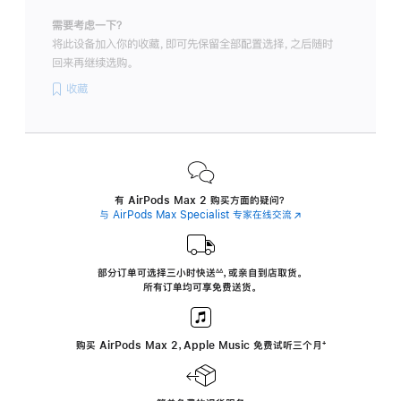
需要考虑一下？
将此设备加入你的收藏，即可先保留全部配置选择，之后随时
回来再继续选购。
收藏
有 AirPods Max 2 购买方面的疑问？
与 AirPods Max Specialist 专家在线交流
(在
新
窗
口
中
部分订单可选择三小时
快送
，
或亲自到店取货。
∆∆
 ${translate.store.a11y.footnote} 
打
所有订单均可享免费送货。
开)
购买 AirPods Max 2，Apple Music 免费试听三个月
‍脚
‍⁺
注