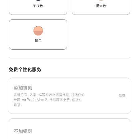
午夜色
星光色
橙色
免费个性化服务
添加镌刻
表情符号、名字、缩写和数字混搭镌刻，打造你的
免费
专属 AirPods Max 2。镌刻服务免费，送货也
快捷。
不加镌刻