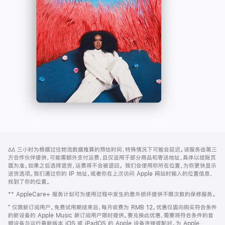
-
打
Apple
开)
Music
网
脚
∆∆
三小时为根据过往物流数据推算的预估时间，特殊情况下可能会延迟。该服务由第三
注
页
方合作伙伴提供，可能需额外支付运费，且仅适用于部分商品和寄送地址，具体以结账页
页
面为准。如果之后选择退货，运费将不会被退回。
我们会使用你所在位置，为你更快显示
送货选项。我们通过你的 IP 地址，或者你在上次访问 Apple 网站时输入的位置信息，
脚
找到了你的位置。
** AppleCare+ 服务计划可为使用过程中发生的意外损坏提供不限次数的保修服务。
⁺ 仅限新订阅用户。免费试用期结束后，每月收费为 RMB 12。优惠仅面向购买符合条件
的新设备的 Apple Music 新订阅用户限时提供。要兑换此优惠，需要将符合条件的音
频设备与运行最新版本 iOS 或 iPadOS 的 Apple 设备连接或配对。为 Apple