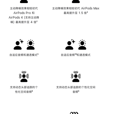
主动降噪效果相较初代
主动降噪效果相较初代 AirPods Max
AirPods Pro 和
最高提升至 1.5 倍
脚
³
AirPods 4 (支持主动降
注
噪) 最高提升至 4 倍
脚
²
注
自适应音频和通透模式
脚
⁵
自适应音频
脚
¹⁸和通透模式
注
注
支持动态头部追踪的个
支持动态头部追踪的个性化空间
性化空间音频
脚
⁶
音频
脚
⁶
注
注