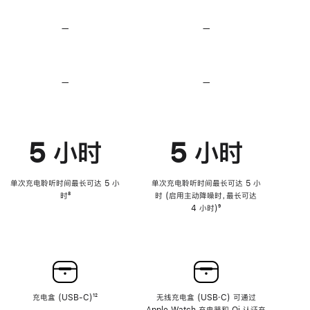
无
无
损
损
—
不
—
不
音
音
支
支
频
频
持
持
心
心
率
率
—
不
—
不
传
传
支
支
感
感
持
持
功
功
降
降
能
能
低
低
5 小时
5 小时
高
高
音
音
量
量
功
功
单次充电聆听时间最长可达 5 小
单次充电聆听时间最长可达 5 小
能
能
时
脚
⁸
时 (启用主动降噪时，最长可达
注
4 小时)
脚
⁹
注
充电盒 (USB-C)
脚
¹²
无线充电盒 (USB‑C) 可通过