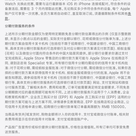
Watch 兑换此优惠，需要与运行最新版本 iOS 的 iPhone 连接或配对。符合条件的设
备激活后，需要在 3 个月内领取此优惠。无论购买多少件符合条件的设备，每个 Apple
账户仅可享受一次优惠。会员方案将自动续订，直至取消订阅。须遵循限制条件和其他
条
款
。
(在
新
分期付款服务的条件
窗
口
上述所示分期付款金额仅为使用特定期数免息分期付款估算得出的示例 (仅显示整数数
中
额，未显示小数点以后的金额)，实际支付金额以银行、花呗或微信分付账单为准。上述分
打
期付款方案由信用卡发卡机构 (包括但不限于招商银行、中国建设银行、中国工商银行
开)
等，具体支持分期付款服务的可选择银行及对应分期付款方案请见付款页面)、蚂蚁金服
(花呗) 以及微信分付面向符合条件的中国大陆居民提供。部分银行会要求你通过支付
宝完成购买。Apple Store 零售店的分期付款方案可能与 Apple Store 在线商店不
同，请到店咨询 Specialist 专家。所有银行信用卡分期均需经你的信用卡发卡机构批
准；对于花呗分期，需经蚂蚁金服批准；对于微信分付分期，需经微信分付批准。如果你选
择的分期付款方案未获得信用卡发卡机构、蚂蚁金服或微信分付的批准，Apple 将不会
被告知原因。请参阅信用卡发卡机构 (包括但不限于招商银行、中国建设银行、中国工商
银行等，具体支持分期付款服务的可选择银行请见付款页面) 网站、支付宝网站和微信
分付服务页面，了解相关条件、费用和收费。订单可能需要满足特定金额要求，不同免息
分期期数对应的最低限额可能有所不同。上述分期付款服务只适用于个人消费者。企业
和教育机构客户、企业员工购买计划 (EPP) 和 Apple 员工购买计划 (EPP) 适用的分
期付款方案可能与上述方案不同，详情请参见教育商店、EPP 在线商店和企业商店。公
司信用卡无资格申请分期。招商银行分期付款单笔订单最高限额为 RMB 150000。
当商品有货并/或发货时，购物金额将计入你的信用卡、支付宝或微信分付账单。相关财
务费用将显示在你的信用卡对账单、支付宝或微信账户中。
产品按广告宣传价或标价提供分期付款服务。价格包含增值税。所有订单均可享受免费
送货服务。