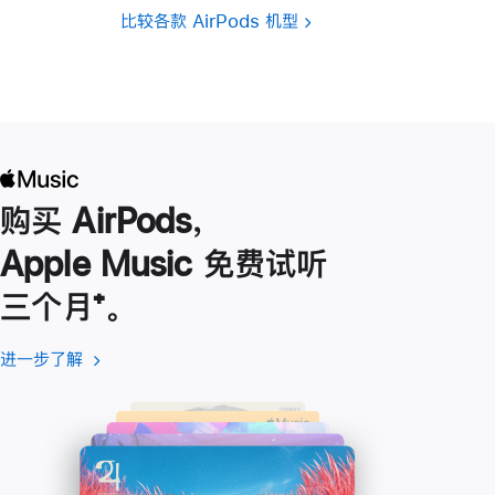
比较各款 AirPods 机型
购买 AirPods，
Apple Music 免费试听
三个月
脚
⁺。
注
进一步了解
进
(在
一
新
步
窗
了
口
解
中