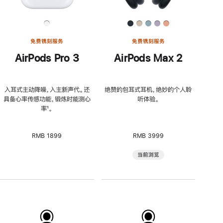
免费镌刻服务
免费镌刻服务
AirPods Pro 3
AirPods Max 2
入耳式主动降噪，入主新声代。还
绝赞的包耳式耳机，绝妙的个人聆
具备心率传感功能，锻炼时能测心
听体验。
率
脚
¹。
注
RMB 1899
RMB 3999
当前浏览