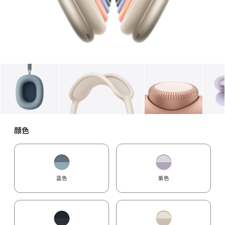
图库
图像
1
图库
图像
2
图库
图像
3
颜色
蓝色
紫色