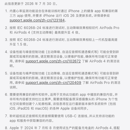
此信息更新于 2026 年 7 月 30 日。
内置心率监测功能适合在体能训练时通过 iPhone 上的健身 app 和兼容的第
三方 app 使用，并要求 iPhone 运行 iOS 26 及更新系统。详情请参阅
support.apple.com/zh-cn/123184
。
按照 IEC 60268-24 标准进行测试时，主动降噪效果相较初代 AirPods Pro
和 AirPods 4 (支持主动降噪) 最高提升至 4 倍。
按照 IEC 60268-24 标准进行测试时，主动降噪效果相较上一代机型最高提
升至 1.5 倍。
设备性能与噪音控制功能 (主动降噪、自适应音频和通透模式等) 可能会受到碎
屑或耳垢堆积的影响。请定期清洁设备，以便维护性能，确保所有功能可正常使
用。请参阅
support.apple.com/zh-cn/102672
了解 AirPods 4 的清洁说
明。
设备性能与噪声控制功能 (主动降噪、自适应音频和通透模式等) 可能会受到碎
屑或耳垢堆积的影响。请定期清洁设备，以便维护性能，确保所有功能可正常使
用。请参阅
support.apple.com/zh-cn/120409
了解 AirPods Pro 的清洁
说明。
需要使用兼容的硬件和软件。适用于支持此功能的 app 中播放的兼容内容。并
非所有内容都支持杜比全景声。需要使用配备原深感摄像头的 iPhone 为个性
化空间音频创建个人轮廓档案，该信息将在运行最新版本操作系统软件 (包括
iOS、iPadOS 和 macOS) 的各种 Apple 设备间同步。
聆听超低延迟音频和无损音频需要使用 USB-C 连接线，并从支持该功能的
app 和服务中获取兼容的内容。
Apple 于 2024 年 7 月和 8 月使用试生产的配备充电盒的 AirPods 4，搭配