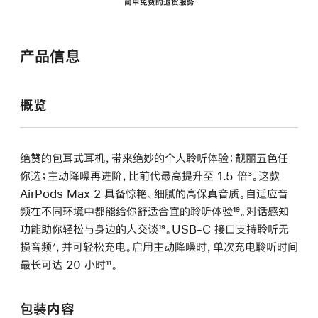
简单免费的退货服务
产品信息
概览
绝赞的包耳式耳机，带来绝妙的个人聆听体验；靓丽五色任
你选；主动降噪再进阶，比前代最高提升至 1.5 倍
脚
³。这款
AirPods Max 2 具备惊艳、细腻的高保真音质。自适应音
注
频在不同环境中都能给你舒适合宜的聆听体验
脚
¹⁹。对话感知
功能助你轻松与身边的人交谈
脚
¹⁹。USB-C 接口支持聆听无
注
损音频
脚
⁷，并可轻松充电。启用主动降噪时，单次充电聆听时间
注
最长可达 20 小时
注
脚
¹¹。
注
包装内容