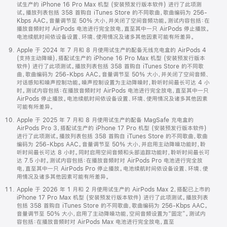
试生产的 iPhone 16 Pro Max 机型 (安装预发行版本软件) 进行了此项测
试。播放列表包括 358 首购自 iTunes Store 的不同歌曲，歌曲编码为 256-
Kbps AAC。音量调节至 50% 大小，并关闭了空间音频功能。测试内容包括：在
播放音频时对 AirPods 电池进行完全放电，直至其中一只 AirPods 停止播放。
电池续航时间依设备设置、环境、使用情况及诸多其他因素可能有所差异。
Apple 于 2024 年 7 月和 8 月使用试生产的配备无线充电盒的 AirPods 4
(支持主动降噪)，搭配试生产的 iPhone 16 Pro Max 机型 (安装预发行版本
软件) 进行了此项测试。播放列表包括 358 首购自 iTunes Store 的不同歌
曲，歌曲编码为 256-Kbps AAC。音量调节至 50% 大小，并关闭了空间音频、
对话感知和噪声控制功能。噪声控制设置为主动降噪时，聆听时间最长可达 4 小
时。测试内容包括：在播放音频时对 AirPods 电池进行完全放电，直至其中一只
AirPods 停止播放。电池续航时间依设备设置、环境、使用情况及诸多其他因素
可能有所差异。
Apple 于 2025 年 7 月和 8 月使用试生产的配备 MagSafe 充电盒的
AirPods Pro 3，搭配试生产的 iPhone 17 Pro 机型 (安装预发行版本软件)
进行了此项测试。播放列表包括 358 首购自 iTunes Store 的不同歌曲，歌曲
编码为 256-Kbps AAC。音量调节至 50% 大小，并启用主动降噪功能时，聆
听时间最长可达 8 小时。同时启用空间音频和头部追踪功能时，聆听时间最长可
达 7.5 小时。测试内容包括：在播放音频时对 AirPods Pro 电池进行完全放
电，直至其中一只 AirPods Pro 停止播放。电池续航时间依设备设置、环境、使
用情况及诸多其他因素可能有所差异。
Apple 于 2026 年 1 月和 2 月使用试生产的 AirPods Max 2，搭配已上市的
iPhone 17 Pro Max 机型 (安装预发行版本软件) 进行了此项测试。播放列表
包括 358 首购自 iTunes Store 的不同歌曲，歌曲编码为 256-Kbps AAC。
音量调节至 50% 大小，启用了主动降噪功能，空间音频设置为“固定”。测试内
容包括：在播放音频时对 AirPods Max 电池进行完全放电，直至