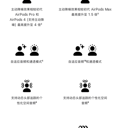
主动降噪效果相较初代
主动降噪效果相较初代 AirPods Max
AirPods Pro 和
最高提升至 1.5 倍
脚
³
AirPods 4 (支持主动降
注
噪) 最高提升至 4 倍
脚
²
注
自适应音频和通透模式
脚
⁵
自适应音频
脚
¹⁸和通透模式
注
注
支持动态头部追踪的个
支持动态头部追踪的个性化空间
性化空间音频
脚
⁶
音频
脚
⁶
注
注