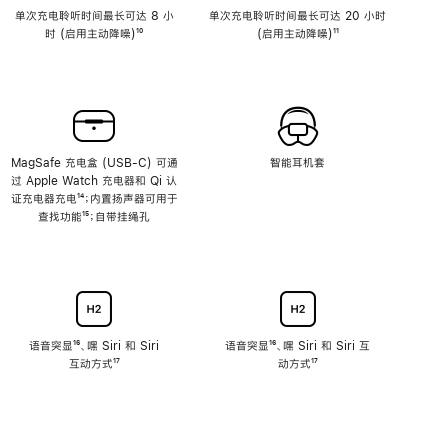
单次充电聆听时间最长可达 8 小
单次充电聆听时间最长可达 20 小时
时 (启用主动降噪)
脚
¹⁰
(启用主动降噪)
脚
¹¹
注
注
MagSafe 充电盒 (USB-C) 可通
智能耳机套
过 Apple Watch 充电器和 Qi 认
证充电器充电
脚
¹⁴；内置扬声器可用于
查找功能
注
脚
¹⁵；自带挂绳孔
注
语音突显
脚
¹⁶、嘿 Siri 和 Siri
语音突显
脚
¹⁶、嘿 Siri 和 Siri 互
互动方式
注
脚
¹⁷
注
动方式
脚
¹⁷
注
注