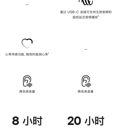
—
不
支
通过 USB-C 连接可支持无损音频和
持
超低延迟音频播放
脚
⁷
无
注
损
音
频
—
不
心率传感功能，锻炼时能测心率
脚
¹
支
注
持
心
率
传
感
功
能
降低高音量
降低高音量
8 小时
20 小时