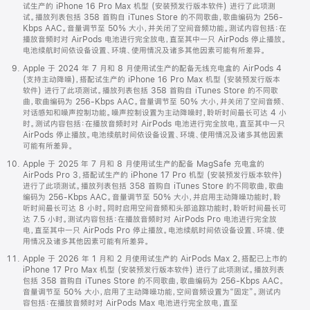
试生产的 iPhone 16 Pro Max 机型 (安装预发行版本软件) 进行了此项测
试。播放列表包括 358 首购自 iTunes Store 的不同歌曲，歌曲编码为 256-
Kbps AAC。音量调节至 50% 大小，并关闭了空间音频功能。测试内容包括：在
播放音频时对 AirPods 电池进行完全放电，直至其中一只 AirPods 停止播放。
电池续航时间依设备设置、环境、使用情况及诸多其他因素可能有所差异。
Apple 于 2024 年 7 月和 8 月使用试生产的配备无线充电盒的 AirPods 4
(支持主动降噪)，搭配试生产的 iPhone 16 Pro Max 机型 (安装预发行版本
软件) 进行了此项测试。播放列表包括 358 首购自 iTunes Store 的不同歌
曲，歌曲编码为 256-Kbps AAC。音量调节至 50% 大小，并关闭了空间音频、
对话感知和噪声控制功能。噪声控制设置为主动降噪时，聆听时间最长可达 4 小
时。测试内容包括：在播放音频时对 AirPods 电池进行完全放电，直至其中一只
AirPods 停止播放。电池续航时间依设备设置、环境、使用情况及诸多其他因素
可能有所差异。
Apple 于 2025 年 7 月和 8 月使用试生产的配备 MagSafe 充电盒的
AirPods Pro 3，搭配试生产的 iPhone 17 Pro 机型 (安装预发行版本软件)
进行了此项测试。播放列表包括 358 首购自 iTunes Store 的不同歌曲，歌曲
编码为 256-Kbps AAC。音量调节至 50% 大小，并启用主动降噪功能时，聆
听时间最长可达 8 小时。同时启用空间音频和头部追踪功能时，聆听时间最长可
达 7.5 小时。测试内容包括：在播放音频时对 AirPods Pro 电池进行完全放
电，直至其中一只 AirPods Pro 停止播放。电池续航时间依设备设置、环境、使
用情况及诸多其他因素可能有所差异。
Apple 于 2026 年 1 月和 2 月使用试生产的 AirPods Max 2，搭配已上市的
iPhone 17 Pro Max 机型 (安装预发行版本软件) 进行了此项测试。播放列表
包括 358 首购自 iTunes Store 的不同歌曲，歌曲编码为 256-Kbps AAC。
音量调节至 50% 大小，启用了主动降噪功能，空间音频设置为“固定”。测试内
容包括：在播放音频时对 AirPods Max 电池进行完全放电，直至