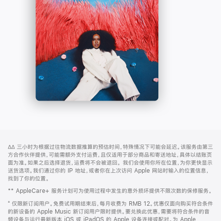
-
打
Apple
开)
Music
网
脚
∆∆
三小时为根据过往物流数据推算的预估时间，特殊情况下可能会延迟。该服务由第三
注
页
方合作伙伴提供，可能需额外支付运费，且仅适用于部分商品和寄送地址，具体以结账页
页
面为准。如果之后选择退货，运费将不会被退回。
我们会使用你所在位置，为你更快显示
送货选项。我们通过你的 IP 地址，或者你在上次访问 Apple 网站时输入的位置信息，
脚
找到了你的位置。
** AppleCare+ 服务计划可为使用过程中发生的意外损坏提供不限次数的保修服务。
⁺ 仅限新订阅用户。免费试用期结束后，每月收费为 RMB 12。优惠仅面向购买符合条件
的新设备的 Apple Music 新订阅用户限时提供。要兑换此优惠，需要将符合条件的音
频设备与运行最新版本 iOS 或 iPadOS 的 Apple 设备连接或配对。为 Apple