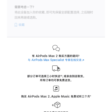
需要考虑一下？
将此设备加入你的收藏，即可先保留全部配置选择，之后随时
回来再继续选购。
收藏
有 AirPods Max 2 购买方面的疑问？
与 AirPods Max Specialist 专家在线交流
(在
新
窗
口
中
部分订单可选择三小时
快送
，
或亲自到店取货。
∆∆
 ${translate.store.a11y.footnote} 
打
所有订单均可享免费送货。
开)
购买 AirPods Max 2，Apple Music 免费试听三个月
‍脚
‍⁺
注