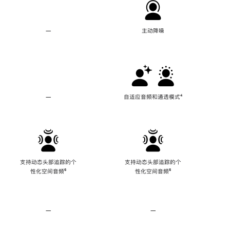
—
不
主动降噪
支
持
主
动
降
噪
—
不
自适应音频和通透模式
脚
⁴
支
注
持
自
适
应
音
频
支持动态头部追踪的个
支持动态头部追踪的个
和
性化空间音频
脚
⁶
性化空间音频
脚
⁶
通
注
注
透
模
式
—
不
—
不
支
支
持
持