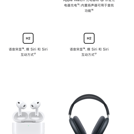
注
Apple Watch 充电器和 Qi 认证充
电器充电
脚
¹³；内置扬声器可用于查找
注
功能
脚
¹⁵
注
语音突显
脚
¹⁶、嘿 Siri 和 Siri
语音突显
脚
¹⁶、嘿 Siri 和 Siri
互动方式
注
脚
¹⁷
互动方式
注
脚
¹⁷
注
注