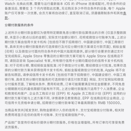
Watch 兑换此优惠，需要与运行最新版本 iOS 的 iPhone 连接或配对。符合条件的设
备激活后，需要在 3 个月内领取此优惠。无论购买多少件符合条件的设备，每个 Apple
账户仅可享受一次优惠。会员方案将自动续订，直至取消订阅。须遵循限制条件和其他
条
款
。
(在
新
分期付款服务的条件
窗
口
上述所示分期付款金额仅为使用特定期数免息分期付款估算得出的示例 (仅显示整数数
中
额，未显示小数点以后的金额)，实际支付金额以银行、花呗或微信分付账单为准。上述分
打
期付款方案由信用卡发卡机构 (包括但不限于招商银行、中国建设银行、中国工商银行
开)
等，具体支持分期付款服务的可选择银行及对应分期付款方案请见付款页面)、蚂蚁金服
(花呗) 以及微信分付面向符合条件的中国大陆居民提供。部分银行会要求你通过支付
宝完成购买。Apple Store 零售店的分期付款方案可能与 Apple Store 在线商店不
同，请到店咨询 Specialist 专家。所有银行信用卡分期均需经你的信用卡发卡机构批
准；对于花呗分期，需经蚂蚁金服批准；对于微信分付分期，需经微信分付批准。如果你选
择的分期付款方案未获得信用卡发卡机构、蚂蚁金服或微信分付的批准，Apple 将不会
被告知原因。请参阅信用卡发卡机构 (包括但不限于招商银行、中国建设银行、中国工商
银行等，具体支持分期付款服务的可选择银行请见付款页面) 网站、支付宝网站和微信
分付服务页面，了解相关条件、费用和收费。订单可能需要满足特定金额要求，不同免息
分期期数对应的最低限额可能有所不同。上述分期付款服务只适用于个人消费者。企业
和教育机构客户、企业员工购买计划 (EPP) 和 Apple 员工购买计划 (EPP) 适用的分
期付款方案可能与上述方案不同，详情请参见教育商店、EPP 在线商店和企业商店。公
司信用卡无资格申请分期。招商银行分期付款单笔订单最高限额为 RMB 150000。
当商品有货并/或发货时，购物金额将计入你的信用卡、支付宝或微信分付账单。相关财
务费用将显示在你的信用卡对账单、支付宝或微信账户中。
产品按广告宣传价或标价提供分期付款服务。价格包含增值税。所有订单均可享受免费
送货服务。