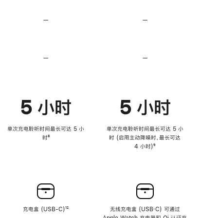
无
无
损
损
—
不
—
不
音
音
支
支
频
频
持
持
心
心
率
率
—
不
—
不
传
传
支
支
感
感
持
持
功
功
降
降
能
能
低
低
5 小时
5 小时
高
高
音
音
量
量
功
功
单次充电聆听时间最长可达 5 小
单次充电聆听时间最长可达 5 小
能
能
时
脚
⁸
时 (启用主动降噪时，最长可达
注
4 小时)
脚
⁹
注
充电盒 (USB-C)
脚
¹²
无线充电盒 (USB‑C) 可通过