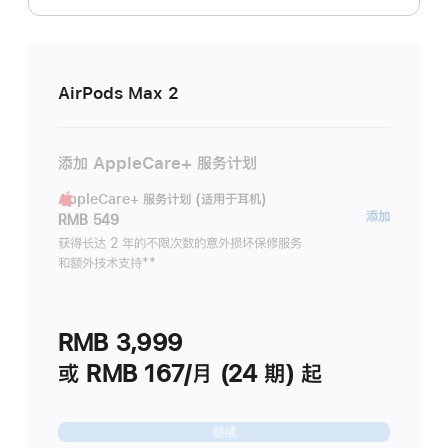
AirPods Max 2
添加 AppleCare+ 服务计划
AppleCare+ 服务计划 (适用于耳机)
AppleC
添加
RMB 549
服
获得长达 2 年的不限次数的意外损坏保修服务
和额外技术支持
脚
**
务
注
计
划
RMB 3,999
(适
用
或 RMB 167/月 (24 期) 起
于
耳
继续
机)