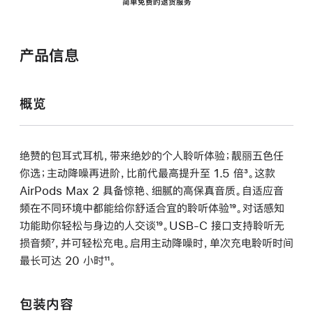
简单免费的退货服务
产品信息
概览
绝赞的包耳式耳机，带来绝妙的个人聆听体验；靓丽五色任
你选；主动降噪再进阶，比前代最高提升至 1.5 倍
脚
³。这款
AirPods Max 2 具备惊艳、细腻的高保真音质。自适应音
注
频在不同环境中都能给你舒适合宜的聆听体验
脚
¹⁹。对话感知
功能助你轻松与身边的人交谈
脚
¹⁹。USB-C 接口支持聆听无
注
损音频
脚
⁷，并可轻松充电。启用主动降噪时，单次充电聆听时间
注
最长可达 20 小时
注
脚
¹¹。
注
包装内容