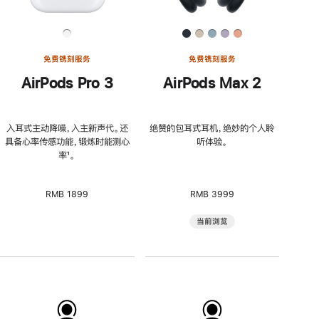
免费镌刻服务
免费镌刻服务
AirPods Pro 3
AirPods Max 2
入耳式主动降噪，入主新声代。还
绝赞的包耳式耳机，绝妙的个人聆
具备心率传感功能，锻炼时能测心
听体验。
率
脚
¹。
注
RMB 1899
RMB 3999
当前浏览