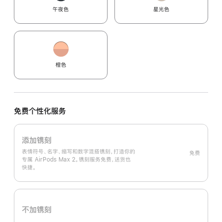
午夜色
星光色
橙色
免费个性化服务
添加镌刻
表情符号、名字、缩写和数字混搭镌刻，打造你的
免费
专属 AirPods Max 2。镌刻服务免费，送货也
快捷。
不加镌刻