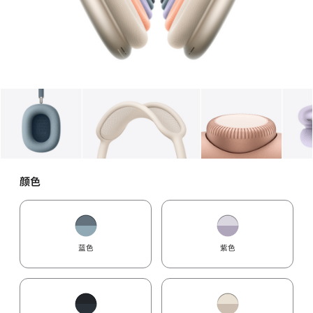
图库
图像
1
图库
图像
2
图库
图像
3
颜色
蓝色
紫色