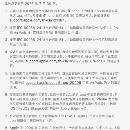
此信息更新于 2026 年 7 月 30 日。
内置心率监测功能适合在体能训练时通过 iPhone 上的健身 app 和兼容的第
三方 app 使用，并要求 iPhone 运行 iOS 26 及更新系统。详情请参阅
support.apple.com/zh-cn/123184
。
按照 IEC 60268-24 标准进行测试时，主动降噪效果相较初代 AirPods Pro
和 AirPods 4 (支持主动降噪) 最高提升至 4 倍。
按照 IEC 60268-24 标准进行测试时，主动降噪效果相较上一代机型最高提
升至 1.5 倍。
设备性能与噪音控制功能 (主动降噪、自适应音频和通透模式等) 可能会受到碎
屑或耳垢堆积的影响。请定期清洁设备，以便维护性能，确保所有功能可正常使
用。请参阅
support.apple.com/zh-cn/102672
了解 AirPods 4 的清洁说
明。
设备性能与噪声控制功能 (主动降噪、自适应音频和通透模式等) 可能会受到碎
屑或耳垢堆积的影响。请定期清洁设备，以便维护性能，确保所有功能可正常使
用。请参阅
support.apple.com/zh-cn/120409
了解 AirPods Pro 的清洁
说明。
需要使用兼容的硬件和软件。适用于支持此功能的 app 中播放的兼容内容。并
非所有内容都支持杜比全景声。需要使用配备原深感摄像头的 iPhone 为个性
化空间音频创建个人轮廓档案，该信息将在运行最新版本操作系统软件 (包括
iOS、iPadOS 和 macOS) 的各种 Apple 设备间同步。
聆听超低延迟音频和无损音频需要使用 USB-C 连接线，并从支持该功能的
app 和服务中获取兼容的内容。
Apple 于 2024 年 7 月和 8 月使用试生产的配备充电盒的 AirPods 4，搭配