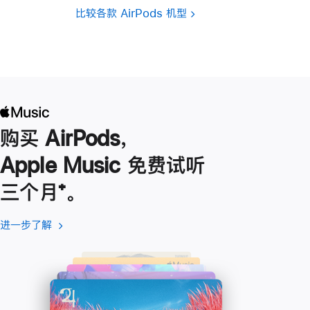
比较各款 AirPods 机型
购买 AirPods，
Apple Music 免费试听
三个月
脚
⁺。
注
进一步了解
进
(在
一
新
步
窗
了
口
解
中