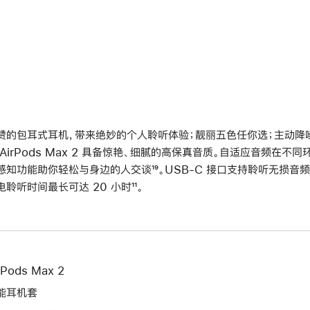
赞的包耳式耳机，带来绝妙的个人聆听体验；靓丽五色任你选；主动降噪再
 AirPods Max 2 具备惊艳、细腻的高保真音质。自适应音频在
感知功能助你轻松与身边的人交谈
脚
¹⁹。USB-C 接口支持聆听无损音频
电聆听时间最长可达 20 小时
脚
¹¹。
注
注
rPods Max 2
能耳机套