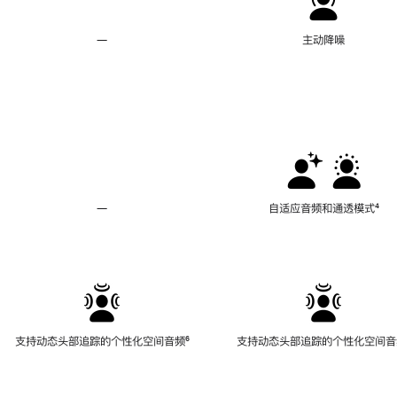
—
不
主动降噪
支
持
主
动
降
噪
—
不
自适应音频和通透模式
脚
⁴
支
注
持
自
适
应
音
频
支持动态头部追踪的个性化空间音频
脚
⁶
支持动态头部追踪的个性化空间音
和
注
通
透