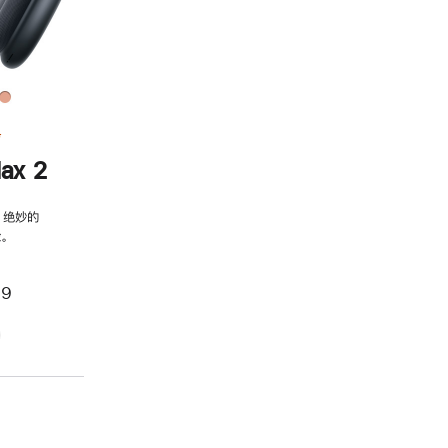
务
ax 2
，绝妙的
。
99