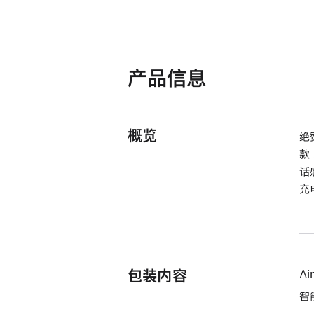
产品信息
概览
绝
款
话
充
包装内容
Ai
智