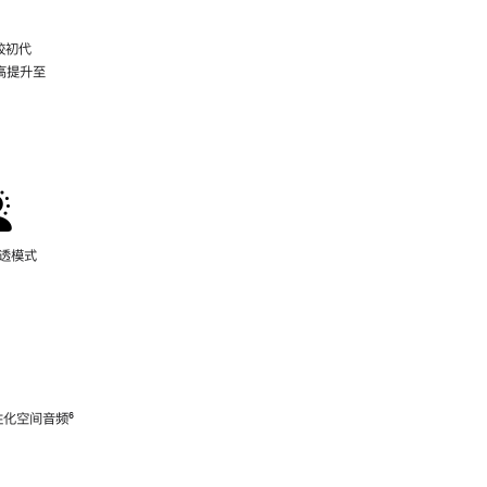
较初代
最高提升至
脚
注
通透模式
性化空间音频
脚
⁶
注