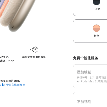
午夜色
橙色
Max 2，
简单免费的退货服务
免费个性化服务
免费试听三个月
‍脚
‍⁺
注
添加镌刻
表情符号、名字、缩写和数
 2 购买方面的疑问？
AirPods Max 2。镌
cialist 专家在线交流
(在
新
窗
口
中
不加镌刻
打