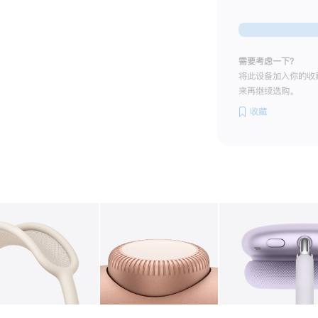
需要考虑一下？
将此设备加入你的收
来再继续选购。
收藏
图库
图像
2
图库
图像
3
图