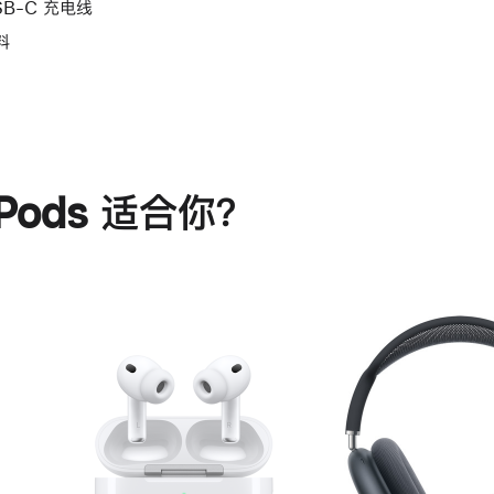
SB-C 充电线
料
rPods 适合你？