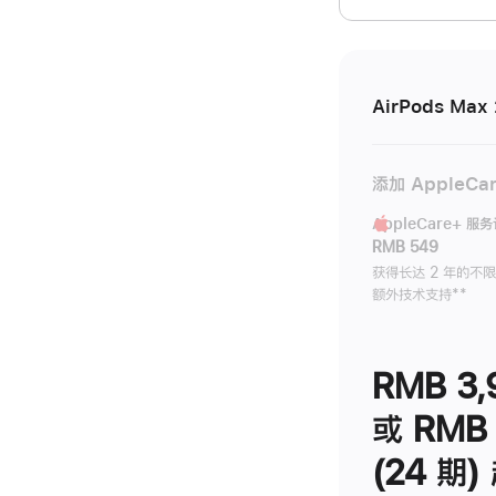
开)
AirPods Max 
添加 AppleCa
AppleCare+ 服
RMB 549
获得长达 2 年的不
额外技术支持
脚
**
注
RMB 3,
或 RMB 
(24 期)