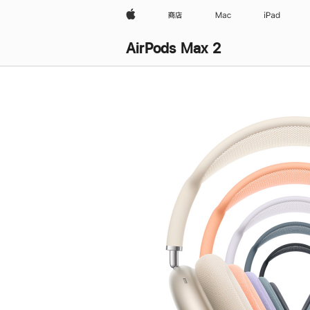
Apple
商店
Mac
iPad
AirPods Max 2
购
买
AirPods Max 2