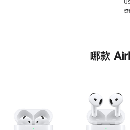
U
资
哪款 Ai