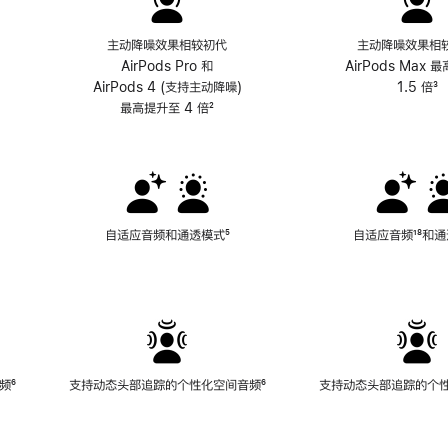
主动降噪效果相较初代
主动降噪效果相
AirPods Pro 和
AirPods Max 
AirPods 4 (支持主动降噪)
1.5 倍
³
最高提升至 4 倍
脚
²
注
自适应音频和通透模式
脚
⁵
自适应音频
脚
¹⁸和
注
注
频
脚
⁶
支持动态头部追踪的个性化空间音频
脚
⁶
支持动态头部追踪的个
注
注