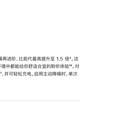
进阶，比前代最高提升至 1.5 倍
脚
³。这
不同环境中都能给你舒适合宜的聆听体验
脚
¹⁹。对
注
脚
⁷，并可轻松充电。启用主动降噪时，单次
注
注