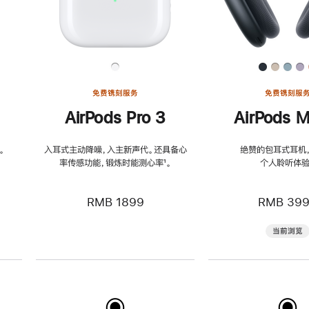
免费镌刻服务
免费镌刻服
AirPods Pro 3
AirPods M
。
入耳式主动降噪，入主新声代。还具备心
绝赞的包耳式耳机
率传感功能，锻炼时能测心率
脚
¹。
个人聆听体验
注
RMB 1899
RMB 39
当前浏览