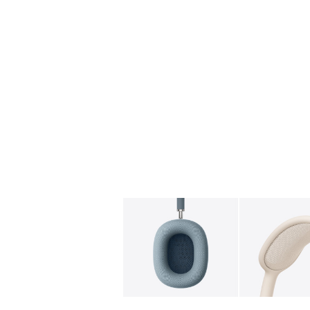
图库
图像
1