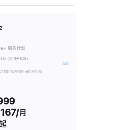
2
re+ 服务计划
务计划 (适用于耳机)
AppleCare+
添加
服
限次数的意外损坏保修服务和
务
计
划
999
(适
用
167/月
于
耳
 起
机)