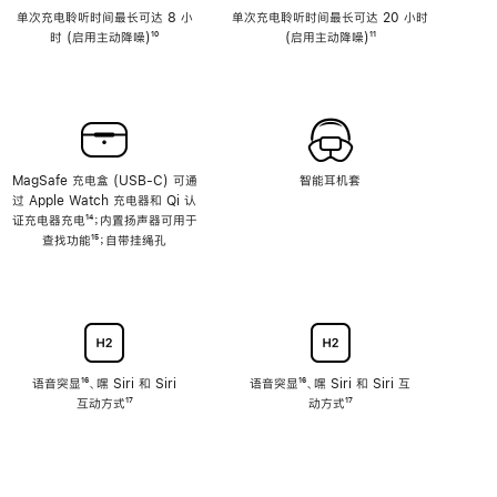
单次充电聆听时间最长可达 8 小
单次充电聆听时间最长可达 20 小时
时 (启用主动降噪)
脚
¹⁰
(启用主动降噪)
脚
¹¹
注
注
MagSafe 充电盒 (USB-C) 可通
智能耳机套
过 Apple Watch 充电器和 Qi 认
证充电器充电
脚
¹⁴；内置扬声器可用于
查找功能
注
脚
¹⁵；自带挂绳孔
注
语音突显
脚
¹⁶、嘿 Siri 和 Siri
语音突显
脚
¹⁶、嘿 Siri 和 Siri 互
互动方式
注
脚
¹⁷
注
动方式
脚
¹⁷
注
注