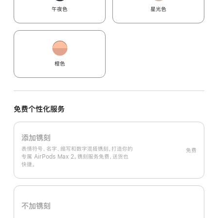
午夜色
星光色
橙色
免费个性化服务
添加镌刻
表情符号、名字、缩写和数字混搭镌刻，打造你的
免费
专属 AirPods Max 2。镌刻服务免费，送货也
快捷。
不加镌刻