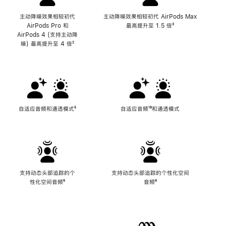
主动降噪效果相较初代
主动降噪效果相较初代 AirPods Max
AirPods Pro 和
最高提升至 1.5 倍
脚
³
AirPods 4 (支持主动降
注
噪) 最高提升至 4 倍
脚
²
注
自适应音频和通透模式
脚
⁵
自适应音频
脚
¹⁸和通透模式
注
注
支持动态头部追踪的个
支持动态头部追踪的个性化空间
性化空间音频
脚
⁶
音频
脚
⁶
注
注