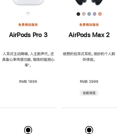
免费镌刻服务
免费镌刻服务
AirPods Pro 3
AirPods Max 2
入耳式主动降噪，入主新声代。还
绝赞的包耳式耳机，绝妙的个人聆
具备心率传感功能，锻炼时能测心
听体验。
率
脚
¹。
注
RMB 1899
RMB 3999
当前浏览