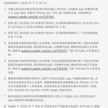
此信息更新于 2026 年 7 月 30 日。
内置心率监测功能适合在体能训练时通过 iPhone 上的健身 app 和兼容的第
三方 app 使用，并要求 iPhone 运行 iOS 26 及更新系统。详情请参阅
support.apple.com/zh-cn/123184
。
按照 IEC 60268-24 标准进行测试时，主动降噪效果相较初代 AirPods Pro
和 AirPods 4 (支持主动降噪) 最高提升至 4 倍。
按照 IEC 60268-24 标准进行测试时，主动降噪效果相较上一代机型最高提
升至 1.5 倍。
设备性能与噪音控制功能 (主动降噪、自适应音频和通透模式等) 可能会受到碎
屑或耳垢堆积的影响。请定期清洁设备，以便维护性能，确保所有功能可正常使
用。请参阅
support.apple.com/zh-cn/102672
了解 AirPods 4 的清洁说
明。
设备性能与噪声控制功能 (主动降噪、自适应音频和通透模式等) 可能会受到碎
屑或耳垢堆积的影响。请定期清洁设备，以便维护性能，确保所有功能可正常使
用。请参阅
support.apple.com/zh-cn/120409
了解 AirPods Pro 的清洁
说明。
需要使用兼容的硬件和软件。适用于支持此功能的 app 中播放的兼容内容。并
非所有内容都支持杜比全景声。需要使用配备原深感摄像头的 iPhone 为个性
化空间音频创建个人轮廓档案，该信息将在运行最新版本操作系统软件 (包括
iOS、iPadOS 和 macOS) 的各种 Apple 设备间同步。
聆听超低延迟音频和无损音频需要使用 USB-C 连接线，并从支持该功能的
app 和服务中获取兼容的内容。
Apple 于 2024 年 7 月和 8 月使用试生产的配备充电盒的 AirPods 4，搭配