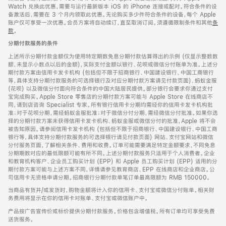
Watch 兑换此优惠，需要与运行最新版本 iOS 的 iPhone 连接或配对。符合条件的设
备激活后，需要在 3 个月内领取此优惠。无论购买多少件符合条件的设备，每个 Apple
账户仅可享受一次优惠。会员方案将自动续订，直至取消订阅。须遵循限制条件和其他
条
款
。
(在
新
分期付款服务的条件
窗
口
上述所示分期付款金额仅为使用特定期数免息分期付款估算得出的示例 (仅显示整数数
中
额，未显示小数点以后的金额)，实际支付金额以银行、花呗或微信分付账单为准。上述分
打
期付款方案由信用卡发卡机构 (包括但不限于招商银行、中国建设银行、中国工商银行
开)
等，具体支持分期付款服务的可选择银行及对应分期付款方案请见付款页面)、蚂蚁金服
(花呗) 以及微信分付面向符合条件的中国大陆居民提供。部分银行会要求你通过支付
宝完成购买。Apple Store 零售店的分期付款方案可能与 Apple Store 在线商店不
同，请到店咨询 Specialist 专家。所有银行信用卡分期均需经你的信用卡发卡机构批
准；对于花呗分期，需经蚂蚁金服批准；对于微信分付分期，需经微信分付批准。如果你选
择的分期付款方案未获得信用卡发卡机构、蚂蚁金服或微信分付的批准，Apple 将不会
被告知原因。请参阅信用卡发卡机构 (包括但不限于招商银行、中国建设银行、中国工商
银行等，具体支持分期付款服务的可选择银行请见付款页面) 网站、支付宝网站和微信
分付服务页面，了解相关条件、费用和收费。订单可能需要满足特定金额要求，不同免息
分期期数对应的最低限额可能有所不同。上述分期付款服务只适用于个人消费者。企业
和教育机构客户、企业员工购买计划 (EPP) 和 Apple 员工购买计划 (EPP) 适用的分
期付款方案可能与上述方案不同，详情请参见教育商店、EPP 在线商店和企业商店。公
司信用卡无资格申请分期。招商银行分期付款单笔订单最高限额为 RMB 150000。
当商品有货并/或发货时，购物金额将计入你的信用卡、支付宝或微信分付账单。相关财
务费用将显示在你的信用卡对账单、支付宝或微信账户中。
产品按广告宣传价或标价提供分期付款服务。价格包含增值税。所有订单均可享受免费
送货服务。