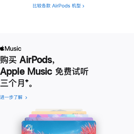
比较各款 AirPods 机型
购买 AirPods，
Apple Music 免费试听
三个月
脚
⁺。
注
进一步了解
进
(在
一
新
步
窗
了
口
解
中