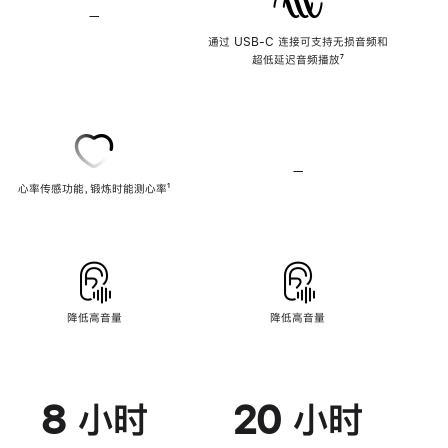
—
不
支
通过 USB-C 连接可支持无损音频和
持
超低延迟音频播放
脚
⁷
无
注
损
音
频
—
不
心率传感功能，锻炼时能测心率
脚
¹
支
注
持
心
率
传
感
功
能
降低高音量
降低高音量
8 小时
20 小时