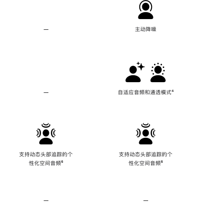
—
不
主动降噪
支
持
主
动
降
噪
—
不
自适应音频和通透模式
脚
⁴
支
注
持
自
适
应
音
频
支持动态头部追踪的个
支持动态头部追踪的个
和
性化空间音频
脚
⁶
性化空间音频
脚
⁶
通
注
注
透
模
式
—
不
—
不
支
支
持
持