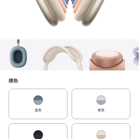
图库
图像
1
图库
图像
2
图库
图像
3
颜色
蓝色
紫色