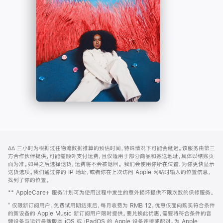
-
打
Apple
开)
Music
网
脚
∆∆
三小时为根据过往物流数据推算的预估时间，特殊情况下可能会延迟。该服务由第三
注
页
方合作伙伴提供，可能需额外支付运费，且仅适用于部分商品和寄送地址，具体以结账页
页
面为准。如果之后选择退货，运费将不会被退回。
我们会使用你所在位置，为你更快显示
送货选项。我们通过你的 IP 地址，或者你在上次访问 Apple 网站时输入的位置信息，
脚
找到了你的位置。
** AppleCare+ 服务计划可为使用过程中发生的意外损坏提供不限次数的保修服务。
⁺ 仅限新订阅用户。免费试用期结束后，每月收费为 RMB 12。优惠仅面向购买符合条件
的新设备的 Apple Music 新订阅用户限时提供。要兑换此优惠，需要将符合条件的音
频设备与运行最新版本 iOS 或 iPadOS 的 Apple 设备连接或配对。为 Apple