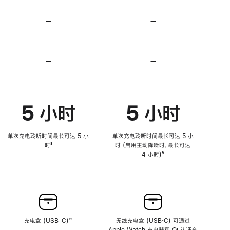
无
无
损
损
—
不
—
不
音
音
支
支
频
频
持
持
心
心
率
率
—
不
—
不
传
传
支
支
感
感
持
持
功
功
降
降
能
能
低
低
5 小时
5 小时
高
高
音
音
量
量
功
功
单次充电聆听时间最长可达 5 小
单次充电聆听时间最长可达 5 小
能
能
时
脚
⁸
时 (启用主动降噪时，最长可达
注
4 小时)
脚
⁹
注
充电盒 (USB-C)
脚
¹²
无线充电盒 (USB‑C) 可通过