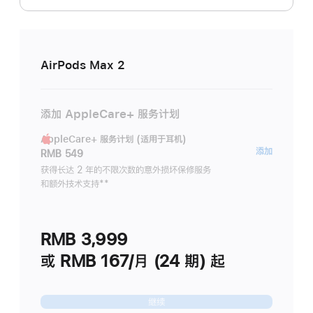
AirPods Max 2
添加 AppleCare+ 服务计划
AppleCare+ 服务计划 (适用于耳机)
AppleC
添加
RMB 549
服
获得长达 2 年的不限次数的意外损坏保修服务
和额外技术支持
脚
**
务
注
计
划
RMB 3,999
(适
用
或 RMB 167/月 (24 期) 起
于
耳
继续
机)