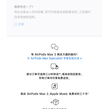
需要考虑一下？
将此设备加入你的收藏，即可先保留全部配置选择，之后随时
回来再继续选购。
收藏
有 AirPods Max 2 购买方面的疑问？
与 AirPods Max Specialist 专家在线交流
(在
新
窗
口
中
部分订单可选择三小时
快送
，
或亲自到店取货。
∆∆
 ${translate.store.a11y.footnote} 
打
所有订单均可享免费送货。
开)
购买 AirPods Max 2，Apple Music 免费试听三个月
‍脚
‍⁺
注