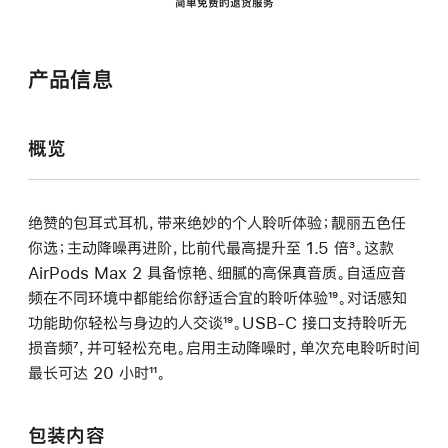
简单免费的退货服务
产品信息
概览
绝赞的包耳式耳机，带来绝妙的个人聆听体验；靓丽五色任
你选；主动降噪再进阶，比前代最高提升至 1.5 倍
脚
³。这款
AirPods Max 2 具备惊艳、细腻的高保真音质。自适应音
注
频在不同环境中都能给你舒适合宜的聆听体验
脚
¹⁹。对话感知
功能助你轻松与身边的人交谈
脚
¹⁹。USB-C 接口支持聆听无
注
损音频
脚
⁷，并可轻松充电。启用主动降噪时，单次充电聆听时间
注
最长可达 20 小时
注
脚
¹¹。
注
包装内容