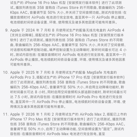
试生产的 iPhone 16 Pro Max 机型 (安装预发行版本软件) 进行了此项测
试。播放列表包括 358 首购自 iTunes Store 的不同歌曲，歌曲编码为 256-
Kbps AAC。音量调节至 50% 大小，并关闭了空间音频功能。测试内容包括：在
播放音频时对 AirPods 电池进行完全放电，直至其中一只 AirPods 停止播放。
电池续航时间依设备设置、环境、使用情况及诸多其他因素可能有所差异。
Apple 于 2024 年 7 月和 8 月使用试生产的配备无线充电盒的 AirPods 4
(支持主动降噪)，搭配试生产的 iPhone 16 Pro Max 机型 (安装预发行版本
软件) 进行了此项测试。播放列表包括 358 首购自 iTunes Store 的不同歌
曲，歌曲编码为 256-Kbps AAC。音量调节至 50% 大小，并关闭了空间音频、
对话感知和噪声控制功能。噪声控制设置为主动降噪时，聆听时间最长可达 4 小
时。测试内容包括：在播放音频时对 AirPods 电池进行完全放电，直至其中一只
AirPods 停止播放。电池续航时间依设备设置、环境、使用情况及诸多其他因素
可能有所差异。
Apple 于 2025 年 7 月和 8 月使用试生产的配备 MagSafe 充电盒的
AirPods Pro 3，搭配试生产的 iPhone 17 Pro 机型 (安装预发行版本软件)
进行了此项测试。播放列表包括 358 首购自 iTunes Store 的不同歌曲，歌曲
编码为 256-Kbps AAC。音量调节至 50% 大小，并启用主动降噪功能时，聆
听时间最长可达 8 小时。同时启用空间音频和头部追踪功能时，聆听时间最长可
达 7.5 小时。测试内容包括：在播放音频时对 AirPods Pro 电池进行完全放
电，直至其中一只 AirPods Pro 停止播放。电池续航时间依设备设置、环境、使
用情况及诸多其他因素可能有所差异。
Apple 于 2026 年 1 月和 2 月使用试生产的 AirPods Max 2，搭配已上市的
iPhone 17 Pro Max 机型 (安装预发行版本软件) 进行了此项测试。播放列表
包括 358 首购自 iTunes Store 的不同歌曲，歌曲编码为 256-Kbps AAC。
音量调节至 50% 大小，启用了主动降噪功能，空间音频设置为“固定”。测试内
容包括：在播放音频时对 AirPods Max 电池进行完全放电，直至