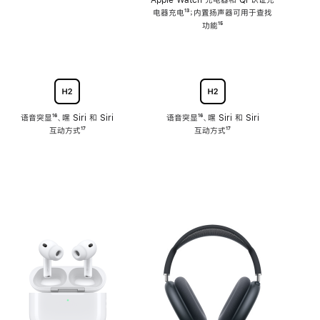
注
Apple Watch 充电器和 Qi 认证充
电器充电
脚
¹³；内置扬声器可用于查找
注
功能
脚
¹⁵
注
语音突显
脚
¹⁶、嘿 Siri 和 Siri
语音突显
脚
¹⁶、嘿 Siri 和 Siri
互动方式
注
脚
¹⁷
互动方式
注
脚
¹⁷
注
注