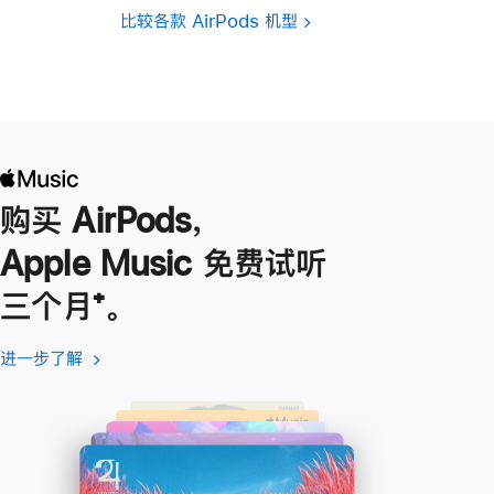
比较各款 AirPods 机型
购买 AirPods，
Apple Music 免费试听
三个月
脚
⁺。
注
进一步了解
进
(在
一
新
步
窗
了
口
解
中