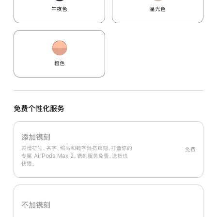
午夜色
星光色
橙色
免费个性化服务
添加镌刻
表情符号、名字、缩写和数字混搭镌刻，打造你的
免费
专属 AirPods Max 2。镌刻服务免费，送货也
快捷。
不加镌刻