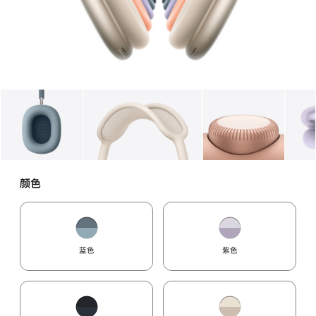
图库
图像
1
图库
图像
2
图库
图像
3
颜色
蓝色
紫色