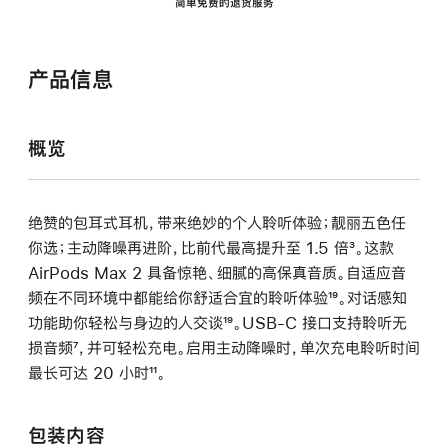
简单免费的退货服务
产品信息
概览
绝赞的包耳式耳机，带来绝妙的个人聆听体验；靓丽五色任
你选；主动降噪再进阶，比前代最高提升至 1.5 倍
脚
³。这款
AirPods Max 2 具备惊艳、细腻的高保真音质。自适应音
注
频在不同环境中都能给你舒适合宜的聆听体验
脚
¹⁹。对话感知
功能助你轻松与身边的人交谈
脚
¹⁹。USB-C 接口支持聆听无
注
损音频
脚
⁷，并可轻松充电。启用主动降噪时，单次充电聆听时间
注
最长可达 20 小时
注
脚
¹¹。
注
包装内容