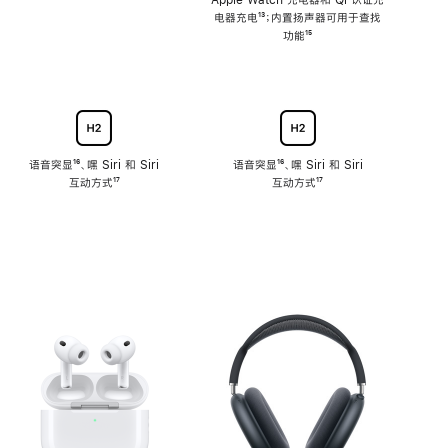
注
Apple Watch 充电器和 Qi 认证充
电器充电
脚
¹³；内置扬声器可用于查找
注
功能
脚
¹⁵
注
语音突显
脚
¹⁶、嘿 Siri 和 Siri
语音突显
脚
¹⁶、嘿 Siri 和 Siri
互动方式
注
脚
¹⁷
互动方式
注
脚
¹⁷
注
注