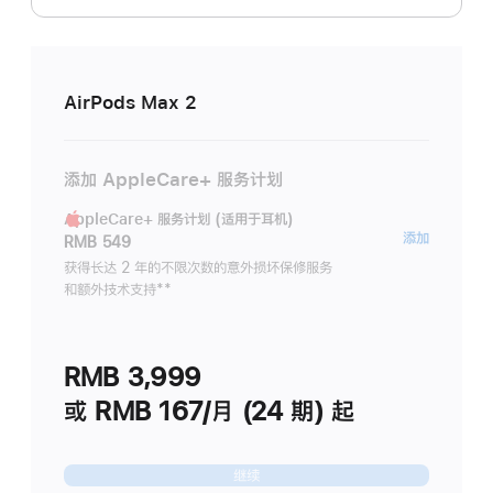
AirPods Max 2
添加 AppleCare+ 服务计划
AppleCare+ 服务计划 (适用于耳机)
AppleC
添加
RMB 549
服
获得长达 2 年的不限次数的意外损坏保修服务
和额外技术支持
脚
**
务
注
计
划
RMB 3,999
(适
用
或 RMB 167/月 (24 期) 起
于
耳
继续
机)