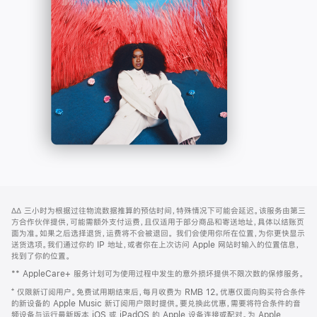
-
打
Apple
开)
Music
网
脚
∆∆
三小时为根据过往物流数据推算的预估时间，特殊情况下可能会延迟。该服务由第三
注
页
方合作伙伴提供，可能需额外支付运费，且仅适用于部分商品和寄送地址，具体以结账页
页
面为准。如果之后选择退货，运费将不会被退回。
我们会使用你所在位置，为你更快显示
送货选项。我们通过你的 IP 地址，或者你在上次访问 Apple 网站时输入的位置信息，
脚
找到了你的位置。
** AppleCare+ 服务计划可为使用过程中发生的意外损坏提供不限次数的保修服务。
⁺ 仅限新订阅用户。免费试用期结束后，每月收费为 RMB 12。优惠仅面向购买符合条件
的新设备的 Apple Music 新订阅用户限时提供。要兑换此优惠，需要将符合条件的音
频设备与运行最新版本 iOS 或 iPadOS 的 Apple 设备连接或配对。为 Apple