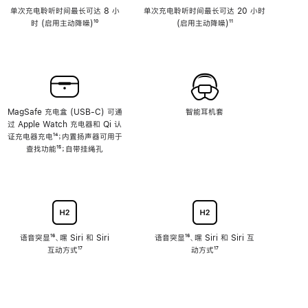
单次充电聆听时间最长可达 8 小
单次充电聆听时间最长可达 20 小时
时 (启用主动降噪)
脚
¹⁰
(启用主动降噪)
脚
¹¹
注
注
MagSafe 充电盒 (USB-C) 可通
智能耳机套
过 Apple Watch 充电器和 Qi 认
证充电器充电
脚
¹⁴；内置扬声器可用于
查找功能
注
脚
¹⁵；自带挂绳孔
注
语音突显
脚
¹⁶、嘿 Siri 和 Siri
语音突显
脚
¹⁶、嘿 Siri 和 Siri 互
互动方式
注
脚
¹⁷
注
动方式
脚
¹⁷
注
注