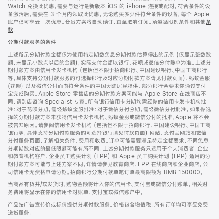
Watch 兑换此优惠，需要与运行最新版本 iOS 的 iPhone 连接或配对。符合条件的设
备激活后，需要在 3 个月内领取此优惠。无论购买多少件符合条件的设备，每个 Apple
账户仅可享受一次优惠。会员方案将自动续订，直至取消订阅。须遵循限制条件和其他
条
款
。
(在
新
分期付款服务的条件
窗
口
上述所示分期付款金额仅为使用特定期数免息分期付款估算得出的示例 (仅显示整数数
中
额，未显示小数点以后的金额)，实际支付金额以银行、花呗或微信分付账单为准。上述分
打
期付款方案由信用卡发卡机构 (包括但不限于招商银行、中国建设银行、中国工商银行
开)
等，具体支持分期付款服务的可选择银行及对应分期付款方案请见付款页面)、蚂蚁金服
(花呗) 以及微信分付面向符合条件的中国大陆居民提供。部分银行会要求你通过支付
宝完成购买。Apple Store 零售店的分期付款方案可能与 Apple Store 在线商店不
同，请到店咨询 Specialist 专家。所有银行信用卡分期均需经你的信用卡发卡机构批
准；对于花呗分期，需经蚂蚁金服批准；对于微信分付分期，需经微信分付批准。如果你选
择的分期付款方案未获得信用卡发卡机构、蚂蚁金服或微信分付的批准，Apple 将不会
被告知原因。请参阅信用卡发卡机构 (包括但不限于招商银行、中国建设银行、中国工商
银行等，具体支持分期付款服务的可选择银行请见付款页面) 网站、支付宝网站和微信
分付服务页面，了解相关条件、费用和收费。订单可能需要满足特定金额要求，不同免息
分期期数对应的最低限额可能有所不同。上述分期付款服务只适用于个人消费者。企业
和教育机构客户、企业员工购买计划 (EPP) 和 Apple 员工购买计划 (EPP) 适用的分
期付款方案可能与上述方案不同，详情请参见教育商店、EPP 在线商店和企业商店。公
司信用卡无资格申请分期。招商银行分期付款单笔订单最高限额为 RMB 150000。
当商品有货并/或发货时，购物金额将计入你的信用卡、支付宝或微信分付账单。相关财
务费用将显示在你的信用卡对账单、支付宝或微信账户中。
产品按广告宣传价或标价提供分期付款服务。价格包含增值税。所有订单均可享受免费
送货服务。