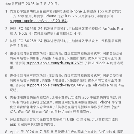
此信息更新于 2026 年 7 月 30 日。
内置心率监测功能适合在体能训练时通过 iPhone 上的健身 app 和兼容的第
三方 app 使用，并要求 iPhone 运行 iOS 26 及更新系统。详情请参阅
support.apple.com/zh-cn/123184
。
按照 IEC 60268-24 标准进行测试时，主动降噪效果相较初代 AirPods Pro
和 AirPods 4 (支持主动降噪) 最高提升至 4 倍。
按照 IEC 60268-24 标准进行测试时，主动降噪效果相较上一代机型最高提
升至 1.5 倍。
设备性能与噪音控制功能 (主动降噪、自适应音频和通透模式等) 可能会受到碎
屑或耳垢堆积的影响。请定期清洁设备，以便维护性能，确保所有功能可正常使
用。请参阅
support.apple.com/zh-cn/102672
了解 AirPods 4 的清洁说
明。
设备性能与噪声控制功能 (主动降噪、自适应音频和通透模式等) 可能会受到碎
屑或耳垢堆积的影响。请定期清洁设备，以便维护性能，确保所有功能可正常使
用。请参阅
support.apple.com/zh-cn/120409
了解 AirPods Pro 的清洁
说明。
需要使用兼容的硬件和软件。适用于支持此功能的 app 中播放的兼容内容。并
非所有内容都支持杜比全景声。需要使用配备原深感摄像头的 iPhone 为个性
化空间音频创建个人轮廓档案，该信息将在运行最新版本操作系统软件 (包括
iOS、iPadOS 和 macOS) 的各种 Apple 设备间同步。
聆听超低延迟音频和无损音频需要使用 USB-C 连接线，并从支持该功能的
app 和服务中获取兼容的内容。
Apple 于 2024 年 7 月和 8 月使用试生产的配备充电盒的 AirPods 4，搭配