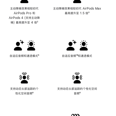
主动降噪效果相较初代
主动降噪效果相较初代 AirPods Max
AirPods Pro 和
最高提升至 1.5 倍
脚
³
AirPods 4 (支持主动降
注
噪) 最高提升至 4 倍
脚
²
注
自适应音频和通透模式
脚
⁵
自适应音频
脚
¹⁸和通透模式
注
注
支持动态头部追踪的个
支持动态头部追踪的个性化空间
性化空间音频
脚
⁶
音频
脚
⁶
注
注