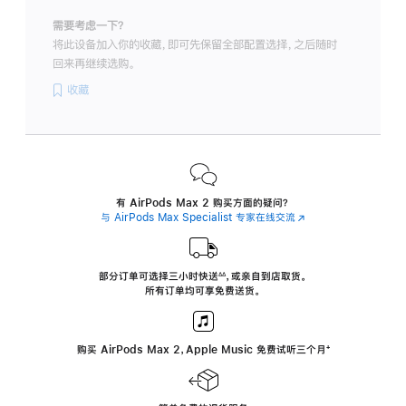
需要考虑一下？
将此设备加入你的收藏，即可先保留全部配置选择，之后随时
回来再继续选购。
收藏
有 AirPods Max 2 购买方面的疑问？
与 AirPods Max Specialist 专家在线交流
(在
新
窗
口
中
部分订单可选择三小时
快送
，
或亲自到店取货。
∆∆
 ${translate.store.a11y.footnote} 
打
所有订单均可享免费送货。
开)
购买 AirPods Max 2，Apple Music 免费试听三个月
‍脚
‍⁺
注