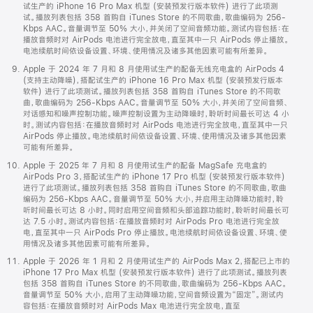
试生产的 iPhone 16 Pro Max 机型 (安装预发行版本软件) 进行了此项测
试。播放列表包括 358 首购自 iTunes Store 的不同歌曲，歌曲编码为 256-
Kbps AAC。音量调节至 50% 大小，并关闭了空间音频功能。测试内容包括：在
播放音频时对 AirPods 电池进行完全放电，直至其中一只 AirPods 停止播放。
电池续航时间依设备设置、环境、使用情况及诸多其他因素可能有所差异。
Apple 于 2024 年 7 月和 8 月使用试生产的配备无线充电盒的 AirPods 4
(支持主动降噪)，搭配试生产的 iPhone 16 Pro Max 机型 (安装预发行版本
软件) 进行了此项测试。播放列表包括 358 首购自 iTunes Store 的不同歌
曲，歌曲编码为 256-Kbps AAC。音量调节至 50% 大小，并关闭了空间音频、
对话感知和噪声控制功能。噪声控制设置为主动降噪时，聆听时间最长可达 4 小
时。测试内容包括：在播放音频时对 AirPods 电池进行完全放电，直至其中一只
AirPods 停止播放。电池续航时间依设备设置、环境、使用情况及诸多其他因素
可能有所差异。
Apple 于 2025 年 7 月和 8 月使用试生产的配备 MagSafe 充电盒的
AirPods Pro 3，搭配试生产的 iPhone 17 Pro 机型 (安装预发行版本软件)
进行了此项测试。播放列表包括 358 首购自 iTunes Store 的不同歌曲，歌曲
编码为 256-Kbps AAC。音量调节至 50% 大小，并启用主动降噪功能时，聆
听时间最长可达 8 小时。同时启用空间音频和头部追踪功能时，聆听时间最长可
达 7.5 小时。测试内容包括：在播放音频时对 AirPods Pro 电池进行完全放
电，直至其中一只 AirPods Pro 停止播放。电池续航时间依设备设置、环境、使
用情况及诸多其他因素可能有所差异。
Apple 于 2026 年 1 月和 2 月使用试生产的 AirPods Max 2，搭配已上市的
iPhone 17 Pro Max 机型 (安装预发行版本软件) 进行了此项测试。播放列表
包括 358 首购自 iTunes Store 的不同歌曲，歌曲编码为 256-Kbps AAC。
音量调节至 50% 大小，启用了主动降噪功能，空间音频设置为“固定”。测试内
容包括：在播放音频时对 AirPods Max 电池进行完全放电，直至