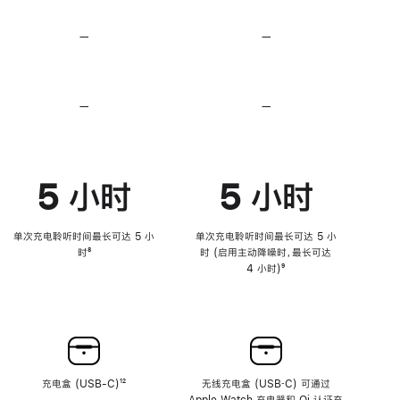
无
无
损
损
—
不
—
不
音
音
支
支
频
频
持
持
心
心
率
率
—
不
—
不
传
传
支
支
感
感
持
持
功
功
降
降
能
能
低
低
5 小时
5 小时
高
高
音
音
量
量
功
功
单次充电聆听时间最长可达 5 小
单次充电聆听时间最长可达 5 小
能
能
时
脚
⁸
时 (启用主动降噪时，最长可达
注
4 小时)
脚
⁹
注
充电盒 (USB-C)
脚
¹²
无线充电盒 (USB‑C) 可通过