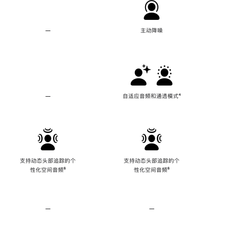
—
不
主动降噪
支
持
主
动
降
噪
—
不
自适应音频和通透模式
脚
⁴
支
注
持
自
适
应
音
频
支持动态头部追踪的个
支持动态头部追踪的个
和
性化空间音频
脚
⁶
性化空间音频
脚
⁶
通
注
注
透
模
式
—
不
—
不
支
支
持
持