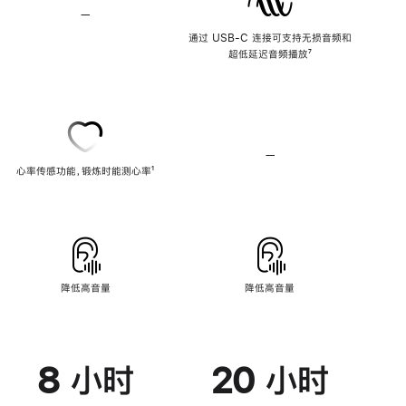
—
不
支
通过 USB-C 连接可支持无损音频和
持
超低延迟音频播放
脚
⁷
无
注
损
音
频
—
不
心率传感功能，锻炼时能测心率
脚
¹
支
注
持
心
率
传
感
功
能
降低高音量
降低高音量
8 小时
20 小时