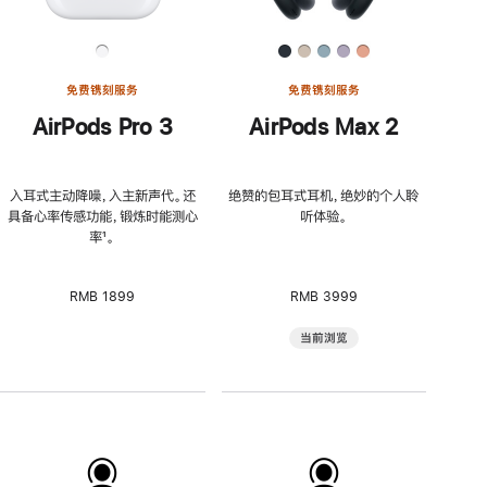
免费镌刻服务
免费镌刻服务
AirPods Pro 3
AirPods Max 2
入耳式主动降噪，入主新声代。还
绝赞的包耳式耳机，绝妙的个人聆
具备心率传感功能，锻炼时能测心
听体验。
率
脚
¹。
注
RMB 1899
RMB 3999
当前浏览